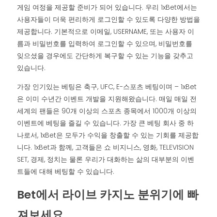
게임 여정을 제공할 준비가 되어 있습니다. 우리 1xBet에서는
사용자들이 더욱 편리하게 로그인할 수 있도록 다양한 방법을
제공합니다. 기본적으로 이메일, USERNAME, 또는 사용자 이
름과 비밀번호를 입력하여 로그인할 수 있으며, 비밀번호를
잊으셨을 경우에도 간단하게 복구할 수 있는 기능을 갖추고
있습니다.
가장 인기있는 베팅은 축구, UFC, E-스포츠 베팅이며 – 1xBet
은 이미 수년간 이벤트 개발을 지원해왔습니다. 매일 매일 전
세계의 팬들은 90개 이상의 스포츠 종목에서 1000개 이상의
이벤트에 베팅을 즐길 수 있습니다. 가장 큰 베팅 회사 중 하
나로서, 1xBet은 모두가 수익을 창출할 수 있는 기회를 제공합
니다. 1xBet과 함께, 고객들은 쇼 비지니스, 영화, TELEVISION
SET, 경제, 정치는 물론 우리가 대화하는 삶의 대부분의 이벤
트들에 대해 베팅할 수 있습니다.
Bet에서 라이브 카지노 분위기에 빠
져보세요