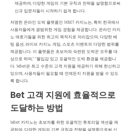
제공하여, 다양한 게임의 기본 규칙과 전략을 설명함으로써
신규 입문자들이 시작하기 쉽게 합니다.
저명한 온라인 도박 플랫폼인 1XBET 카지노는, 특히 한국에서
사용자들에게 광범위한 게임 경험을 제공합니다. 온라인 카지
노 애호가들을 위한 최고의 목적지로 자리잡으며, 다양한 베
팅 옵션, 라이브 카지노 게임, 스포츠 이벤트의 다양한 범위를
제공합니다. 이 플랫폼은 초보자와 숙련된 도박꾼 모두를 대
상으로 하며,” “몰입감 있고 포괄적인 도박 환경을 제공합니
다. 1xBet은 최고 수준의 고객 지원을 제공하기 위해 헌신하고
있으며, 사용자들이 필요할 때 언제든지 지원을 받을 수 있도
록 합니다.
Bet 고객 지원에 효율적으로
도달하는 방법
1xBet 카지노는 초보자를 위한 포괄적인 튜토리얼 섹션을 제
공하여, 다양한 게임의 기본 규칙과 전략을 설명함으로써 신