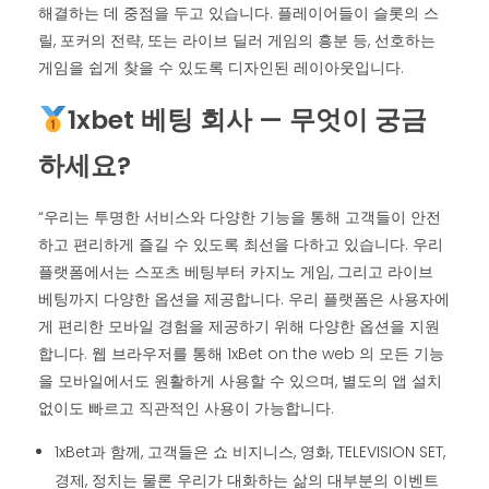
해결하는 데 중점을 두고 있습니다. 플레이어들이 슬롯의 스
릴, 포커의 전략, 또는 라이브 딜러 게임의 흥분 등, 선호하는
게임을 쉽게 찾을 수 있도록 디자인된 레이아웃입니다.
1xbet 베팅 회사 — 무엇이 궁금
하세요?
“우리는 투명한 서비스와 다양한 기능을 통해 고객들이 안전
하고 편리하게 즐길 수 있도록 최선을 다하고 있습니다. 우리
플랫폼에서는 스포츠 베팅부터 카지노 게임, 그리고 라이브
베팅까지 다양한 옵션을 제공합니다. 우리 플랫폼은 사용자에
게 편리한 모바일 경험을 제공하기 위해 다양한 옵션을 지원
합니다. 웹 브라우저를 통해 1xBet on the web 의 모든 기능
을 모바일에서도 원활하게 사용할 수 있으며, 별도의 앱 설치
없이도 빠르고 직관적인 사용이 가능합니다.
1xBet과 함께, 고객들은 쇼 비지니스, 영화, TELEVISION SET,
경제, 정치는 물론 우리가 대화하는 삶의 대부분의 이벤트