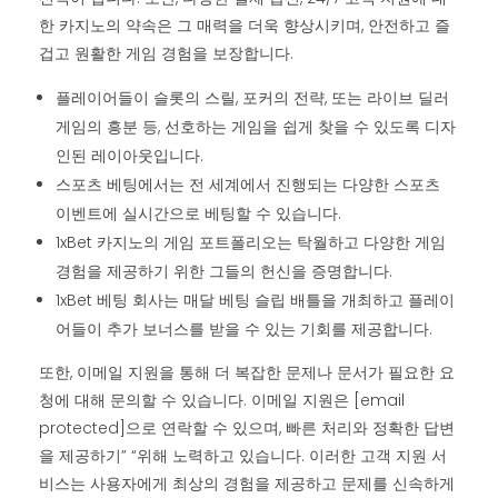
한 카지노의 약속은 그 매력을 더욱 향상시키며, 안전하고 즐
겁고 원활한 게임 경험을 보장합니다.
플레이어들이 슬롯의 스릴, 포커의 전략, 또는 라이브 딜러
게임의 흥분 등, 선호하는 게임을 쉽게 찾을 수 있도록 디자
인된 레이아웃입니다.
스포츠 베팅에서는 전 세계에서 진행되는 다양한 스포츠
이벤트에 실시간으로 베팅할 수 있습니다.
1xBet 카지노의 게임 포트폴리오는 탁월하고 다양한 게임
경험을 제공하기 위한 그들의 헌신을 증명합니다.
1xBet 베팅 회사는 매달 베팅 슬립 배틀을 개최하고 플레이
어들이 추가 보너스를 받을 수 있는 기회를 제공합니다.
또한, 이메일 지원을 통해 더 복잡한 문제나 문서가 필요한 요
청에 대해 문의할 수 있습니다. 이메일 지원은 [email
protected]으로 연락할 수 있으며, 빠른 처리와 정확한 답변
을 제공하기” “위해 노력하고 있습니다. 이러한 고객 지원 서
비스는 사용자에게 최상의 경험을 제공하고 문제를 신속하게