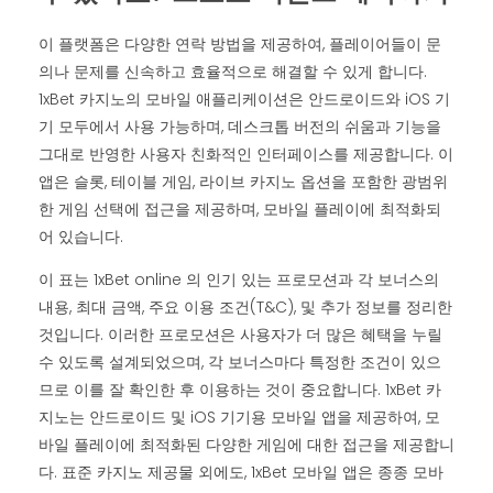
이 플랫폼은 다양한 연락 방법을 제공하여, 플레이어들이 문
의나 문제를 신속하고 효율적으로 해결할 수 있게 합니다.
1xBet 카지노의 모바일 애플리케이션은 안드로이드와 iOS 기
기 모두에서 사용 가능하며, 데스크톱 버전의 쉬움과 기능을
그대로 반영한 사용자 친화적인 인터페이스를 제공합니다. 이
앱은 슬롯, 테이블 게임, 라이브 카지노 옵션을 포함한 광범위
한 게임 선택에 접근을 제공하며, 모바일 플레이에 최적화되
어 있습니다.
이 표는 1xBet online 의 인기 있는 프로모션과 각 보너스의
내용, 최대 금액, 주요 이용 조건(T&C), 및 추가 정보를 정리한
것입니다. 이러한 프로모션은 사용자가 더 많은 혜택을 누릴
수 있도록 설계되었으며, 각 보너스마다 특정한 조건이 있으
므로 이를 잘 확인한 후 이용하는 것이 중요합니다. 1xBet 카
지노는 안드로이드 및 iOS 기기용 모바일 앱을 제공하여, 모
바일 플레이에 최적화된 다양한 게임에 대한 접근을 제공합니
다. 표준 카지노 제공물 외에도, 1xBet 모바일 앱은 종종 모바