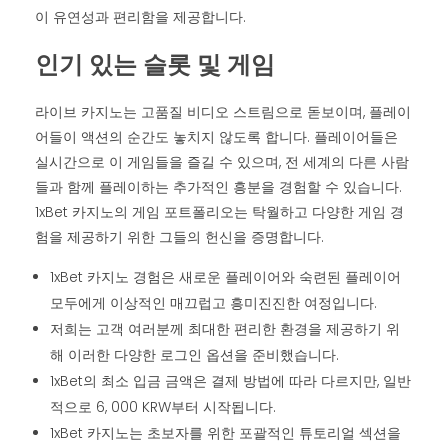
이 유연성과 편리함을 제공합니다.
인기 있는 슬롯 및 게임
라이브 카지노는 고품질 비디오 스트림으로 돋보이며, 플레이
어들이 액션의 순간도 놓치지 않도록 합니다. 플레이어들은
실시간으로 이 게임들을 즐길 수 있으며, 전 세계의 다른 사람
들과 함께 플레이하는 추가적인 흥분을 경험할 수 있습니다.
1xBet 카지노의 게임 포트폴리오는 탁월하고 다양한 게임 경
험을 제공하기 위한 그들의 헌신을 증명합니다.
1xBet 카지노 경험은 새로운 플레이어와 숙련된 플레이어
모두에게 이상적인 매끄럽고 흥미진진한 여정입니다.
저희는 고객 여러분께 최대한 편리한 환경을 제공하기 위
해 이러한 다양한 로그인 옵션을 준비했습니다.
1xBet의 최소 입금 금액은 결제 방법에 따라 다르지만, 일반
적으로 6, 000 KRW부터 시작됩니다.
1xBet 카지노는 초보자를 위한 포괄적인 튜토리얼 섹션을