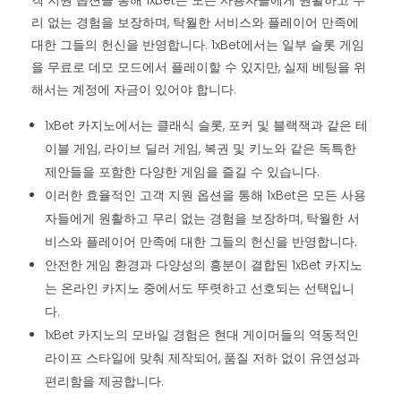
객 지원 옵션을 통해 1xBet은 모든 사용자들에게 원활하고 무
리 없는 경험을 보장하며, 탁월한 서비스와 플레이어 만족에
대한 그들의 헌신을 반영합니다. 1xBet에서는 일부 슬롯 게임
을 무료로 데모 모드에서 플레이할 수 있지만, 실제 베팅을 위
해서는 계정에 자금이 있어야 합니다.
1xBet 카지노에서는 클래식 슬롯, 포커 및 블랙잭과 같은 테
이블 게임, 라이브 딜러 게임, 복권 및 키노와 같은 독특한
제안들을 포함한 다양한 게임을 즐길 수 있습니다.
이러한 효율적인 고객 지원 옵션을 통해 1xBet은 모든 사용
자들에게 원활하고 무리 없는 경험을 보장하며, 탁월한 서
비스와 플레이어 만족에 대한 그들의 헌신을 반영합니다.
안전한 게임 환경과 다양성의 흥분이 결합된 1xBet 카지노
는 온라인 카지노 중에서도 뚜렷하고 선호되는 선택입니
다.
1xBet 카지노의 모바일 경험은 현대 게이머들의 역동적인
라이프 스타일에 맞춰 제작되어, 품질 저하 없이 유연성과
편리함을 제공합니다.