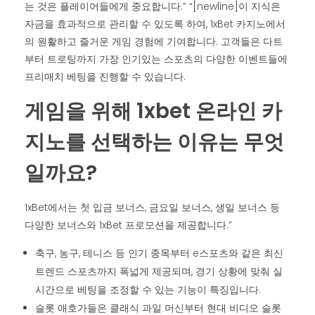
는 것은 플레이어들에게 중요합니다.” “[newline]이 지식은
자금을 효과적으로 관리할 수 있도록 하여, 1xBet 카지노에서
의 원활하고 즐거운 게임 경험에 기여합니다. 고객들은 다트
부터 트로팅까지 가장 인기있는 스포츠의 다양한 이벤트들에
프리매치 베팅을 진행할 수 있습니다.
게임을 위해 1xbet 온라인 카
지노를 선택하는 이유는 무엇
일까요?
1xBet에서는 첫 입금 보너스, 금요일 보너스, 생일 보너스 등
다양한 보너스와 1xBet 프로모션을 제공합니다.”
축구, 농구, 테니스 등 인기 종목부터 e스포츠와 같은 최신
트렌드 스포츠까지 폭넓게 제공되며, 경기 상황에 맞춰 실
시간으로 베팅을 조정할 수 있는 기능이 특징입니다.
슬롯 애호가들은 클래식 과일 머신부터 현대 비디오 슬롯