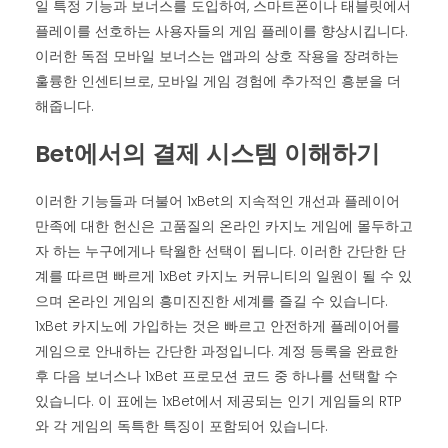
일 특정 기능과 보너스를 도입하여, 스마트폰이나 태블릿에서
플레이를 선호하는 사용자들의 게임 플레이를 향상시킵니다.
이러한 독점 모바일 보너스는 앱과의 상호 작용을 장려하는
훌륭한 인센티브로, 모바일 게임 경험에 추가적인 흥분을 더
해줍니다.
Bet에서의 결제 시스템 이해하기
이러한 기능들과 더불어 1xBet의 지속적인 개선과 플레이어
만족에 대한 헌신은 고품질의 온라인 카지노 게임에 몰두하고
자 하는 누구에게나 탁월한 선택이 됩니다. 이러한 간단한 단
계를 따르면 빠르게 1xBet 카지노 커뮤니티의 일원이 될 수 있
으며 온라인 게임의 흥미진진한 세계를 즐길 수 있습니다.
1xBet 카지노에 가입하는 것은 빠르고 안전하게 플레이어를
게임으로 안내하는 간단한 과정입니다. 계정 등록을 완료한
후 다음 보너스나 1xBet 프로모션 코드 중 하나를 선택할 수
있습니다. 이 표에는 1xBet에서 제공되는 인기 게임들의 RTP
와 각 게임의 독특한 특징이 포함되어 있습니다.