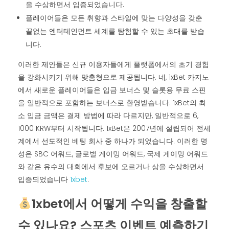
을 수상하면서 입증되었습니다.
플레이어들은 모든 취향과 스타일에 맞는 다양성을 갖춘
끝없는 엔터테인먼트 세계를 탐험할 수 있는 초대를 받습
니다.
이러한 제안들은 신규 이용자들에게 플랫폼에서의 초기 경험
을 강화시키기 위해 맞춤형으로 제공됩니다. 네, 1xBet 카지노
에서 새로운 플레이어들은 입금 보너스 및 슬롯용 무료 스핀
을 일반적으로 포함하는 보너스로 환영받습니다. 1xBet의 최
소 입금 금액은 결제 방법에 따라 다르지만, 일반적으로 6,
1000 KRW부터 시작됩니다. 1xBet은 2007년에 설립되어 전세
계에서 선도적인 베팅 회사 중 하나가 되었습니다. 이러한 명
성은 SBC 어워드, 글로벌 게이밍 어워드, 국제 게이밍 어워드
와 같은 유수의 대회에서 후보에 오르거나 상을 수상하면서
입증되었습니다
1xbet
.
1xbet에서 어떻게 수익을 창출할
수 있나요? 스포츠 이벤트 예측하기