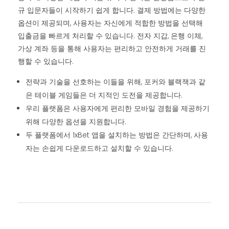
규 입문자들이 시작하기 쉽게 합니다. 결제 방법에는 다양한
옵션이 제공되며, 사용자는 자신에게 적합한 방법을 선택해
입출금을 빠르게 처리할 수 있습니다. 전자 지갑, 은행 이체,
가상 계좌 등을 통해 사용자는 편리하고 안전하게 거래를 진
행할 수 있습니다.
전략과 기술을 선호하는 이들을 위해, 포커와 블랙잭과 같
은 테이블 게임들은 더 지적인 도전을 제공합니다.
우리 플랫폼은 사용자에게 편리한 모바일 경험을 제공하기
위해 다양한 옵션을 지원합니다.
두 플랫폼에서 1xBet 앱을 설치하는 방법은 간단하며, 사용
자는 손쉽게 다운로드하고 설치할 수 있습니다.