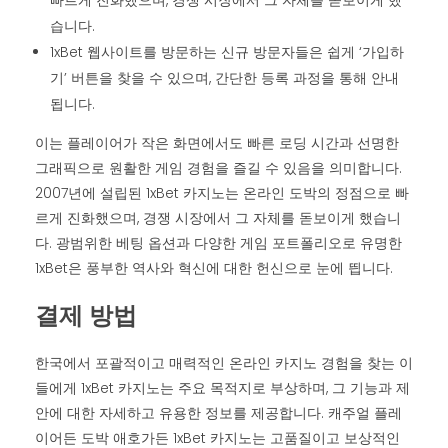
습니다.
1xBet 웹사이트를 방문하는 신규 방문자들은 쉽게 ‘가입하
기’ 버튼을 찾을 수 있으며, 간단한 등록 과정을 통해 안내
됩니다.
이는 플레이어가 작은 화면에서도 빠른 로딩 시간과 선명한
그래픽으로 원활한 게임 경험을 즐길 수 있음을 의미합니다.
2007년에 설립된 1xBet 카지노는 온라인 도박의 정점으로 빠
르게 진화했으며, 경쟁 시장에서 그 자체를 돋보이게 했습니
다. 광범위한 베팅 옵션과 다양한 게임 포트폴리오로 유명한
1xBet은 풍부한 역사와 혁신에 대한 헌신으로 눈에 띕니다.
결제 방법
한국에서 포괄적이고 매력적인 온라인 카지노 경험을 찾는 이
들에게 1xBet 카지노는 주요 목적지로 부상하며, 그 기능과 제
안에 대한 자세하고 유용한 정보를 제공합니다. 캐주얼 플레
이어든 도박 애호가든 1xBet 카지노는 고품질이고 보상적인