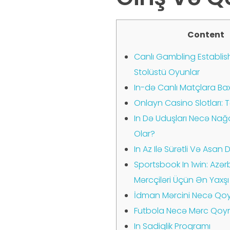
Content
Canlı Gambling Establi
Stolüstü Oyunlar
In-də Canlı Matçlara Ba
Onlayn Casino Slotları: Tə
In Də Uduşları Necə Na
Olar?
In Az Ilə Sürətli Və Asan 
Sportsbook In 1win: Azə
Mərcçiləri Üçün Ən Yaxşı 
İdman Mərcini Necə Qo
Futbola Necə Mərc Qoy
In Sadiqlik Proqramı