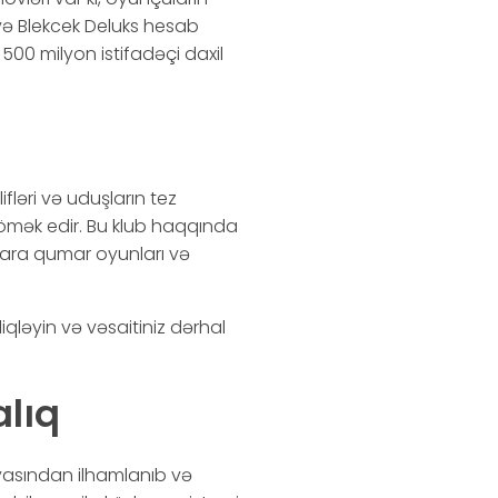
və Blekcek Deluks hesab
500 milyon istifadəçi daxil
ləri və uduşların tez
kömək edir. Bu klub haqqında
lara qumar oyunları və
qləyin və vəsaitiniz dərhal
alıq
yasından ilhamlanıb və