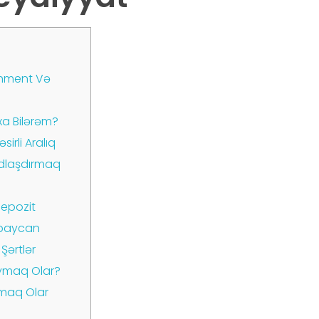
shment Və
xa Bilərəm?
sirli Aralıq
ğdlaşdırmaq
Depozit
rbaycan
Şərtlər
ymaq Olar?
maq Olar