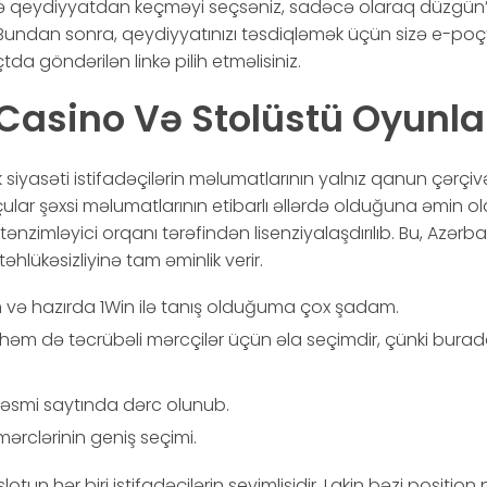
lə qeydiyyatdan keçməyi seçsəniz, sadəcə olaraq düzgün” 
. Bundan sonra, qeydiyyatınızı təsdiqləmək üçün sizə e-poç
 göndərilən linkə pilih etməlisiniz.
 Casino Və Stolüstü Oyunla
k siyasəti istifadəçilərin məlumatlarının yalnız qanun çərçi
ular şəxsi məlumatlarının etibarlı əllərdə olduğuna əmin ola
nzimləyici orqanı tərəfindən lisenziyalaşdırılıb. Bu, Azər
əhlükəsizliyinə tam əminlik verir.
rəm və hazırda 1Win ilə tanış olduğuma çox şadam.
, həm də təcrübəli mərcçilər üçün əla seçimdir, çünki burad
rəsmi saytında dərc olunub.
ərclərinin geniş seçimi.
lotun hər biri istifadəçilərin sevimlisidir. Lakin bəzi position 