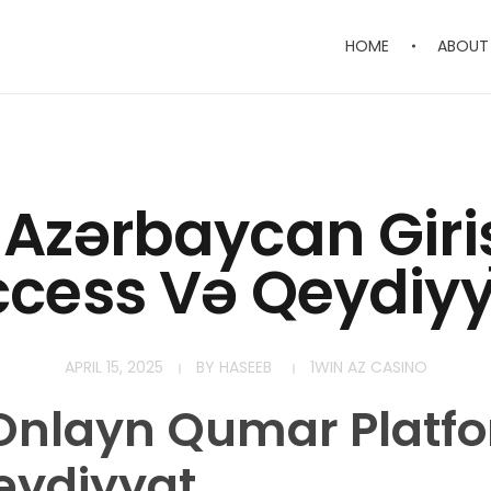
HOME
ABOUT
 Azərbaycan Giri
cess Və Qeydiy
APRIL 15, 2025
BY
HASEEB
1WIN AZ CASINO
 Onlayn Qumar Platf
Qeydiyyat