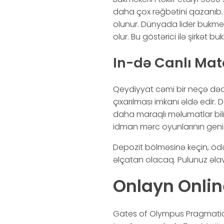
daha çox rəğbətini qazanıb.
olunur. Dünyada lider bukmeke
olur. Bu göstərici ilə şirkət 
In-də Canlı Mat
Qeydiyyat cəmi bir neçə dəqi
çıxarılması imkanı əldə edir
daha maraqlı məlumatlar bil
idman mərc oyunlarının geniş ç
Depozit bölməsinə keçin, ödə
əlçatan olacaq. Pulunuz əla
Onlayn Online
Gates of Olympus Pragmatic 