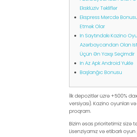
Eksklüziv Təkliflər
Ekspress Mərcdə Bonus
Etmək Olar
In Saytındakı Kazino Oyu
Azərbaycandan Olan Ist
Üçün Ən Yaxşı Seçimdir
In Az Apk Android Yukle
Başlanğıc Bonusu
İlk depozitlər üzrə +500% dax
versiyası). Kazino oyunları v
proqram.
Bizim əsas prioritetimiz sizə
Lisenziyamız və etibarlı oyun