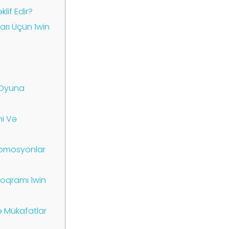
klif Edir?
arı Üçün 1win
 Oyuna
i Və
romosyonlar
roqramı 1win
lə Mükafatlar