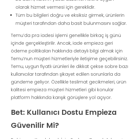
olarak hizmet vermesi için gereklidir.
Tüm bu bilgileri doğru ve eksiksiz girmek, ürünlerin
müşteri tarafından daha basit bulunmasını sağlar.
Temu’da pra iadesi işlemi genellikle birkaç iş günü
içinde gerçekleştirilir. Ancak, iade empieza geri
ödeme politikaları hakkında detaylı bilgi almak için
Temu’nun müşteri hizmetleriyle iletişime geçebilirsiniz.
Temu, uygun fiyatlı ürünleri ile dikkat çekse sobre bazı
kullanıcılar tarafından şikayet edilen sorunlarla da
gündeme geliyor. Özellikle teslimat gecikmeleri, ürün
kalitesi empieza müşteri hizmetleri gibi konular
platform hakkında karışık görüşlere yol açıyor.
Bet: Kullanıcı Dostu Empieza
Güvenilir Mi?