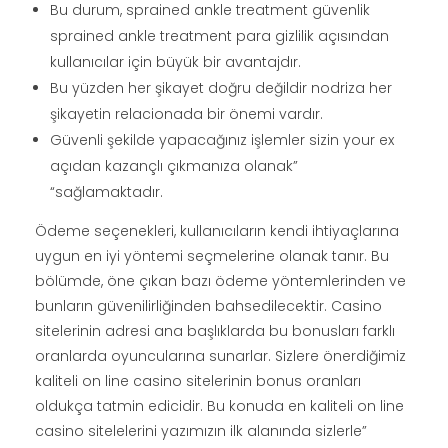
Bu durum, sprained ankle treatment güvenlik
sprained ankle treatment para gizlilik açısından
kullanıcılar için büyük bir avantajdır.
Bu yüzden her şikayet doğru değildir nodriza her
şikayetin relacionada bir önemi vardır.
Güvenli şekilde yapacağınız işlemler sizin your ex
açıdan kazançlı çıkmanıza olanak”
“sağlamaktadır.
Ödeme seçenekleri, kullanıcıların kendi ihtiyaçlarına
uygun en iyi yöntemi seçmelerine olanak tanır. Bu
bölümde, öne çıkan bazı ödeme yöntemlerinden ve
bunların güvenilirliğinden bahsedilecektir. Casino
sitelerinin adresi ana başlıklarda bu bonusları farklı
oranlarda oyuncularına sunarlar. Sizlere önerdiğimiz
kaliteli on line casino sitelerinin bonus oranları
oldukça tatmin edicidir. Bu konuda en kaliteli on line
casino sitelelerini yazımızın ilk alanında sizlerle”