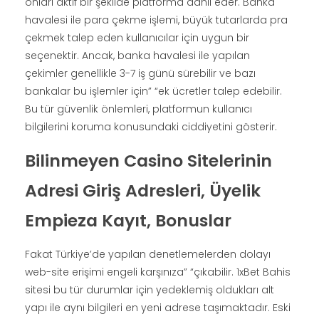
onları aktif bir şekilde platforma dahil eder. Banka
havalesi ile para çekme işlemi, büyük tutarlarda pra
çekmek talep eden kullanıcılar için uygun bir
seçenektir. Ancak, banka havalesi ile yapılan
çekimler genellikle 3-7 iş günü sürebilir ve bazı
bankalar bu işlemler için” “ek ücretler talep edebilir.
Bu tür güvenlik önlemleri, platformun kullanıcı
bilgilerini koruma konusundaki ciddiyetini gösterir.
Bilinmeyen Casino Sitelerinin
Adresi Giriş Adresleri, Üyelik
Empieza Kayıt, Bonuslar
Fakat Türkiye’de yapılan denetlemelerden dolayı
web-site erişimi engeli karşınıza” “çıkabilir. 1xBet Bahis
sitesi bu tür durumlar için yedeklemiş oldukları alt
yapı ile aynı bilgileri en yeni adrese taşımaktadır. Eski