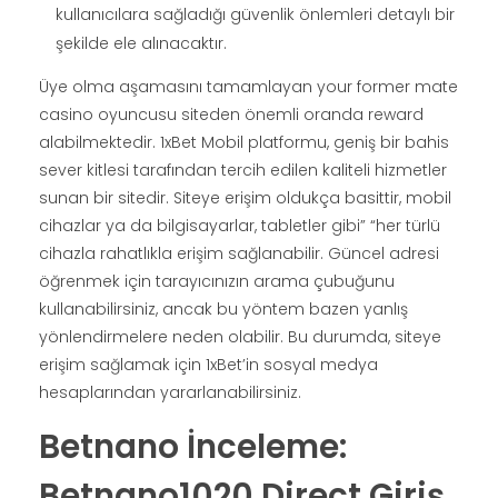
kullanıcılara sağladığı güvenlik önlemleri detaylı bir
şekilde ele alınacaktır.
Üye olma aşamasını tamamlayan your former mate
casino oyuncusu siteden önemli oranda reward
alabilmektedir. 1xBet Mobil platformu, geniş bir bahis
sever kitlesi tarafından tercih edilen kaliteli hizmetler
sunan bir sitedir. Siteye erişim oldukça basittir, mobil
cihazlar ya da bilgisayarlar, tabletler gibi” “her türlü
cihazla rahatlıkla erişim sağlanabilir. Güncel adresi
öğrenmek için tarayıcınızın arama çubuğunu
kullanabilirsiniz, ancak bu yöntem bazen yanlış
yönlendirmelere neden olabilir. Bu durumda, siteye
erişim sağlamak için 1xBet’in sosyal medya
hesaplarından yararlanabilirsiniz.
Betnano İnceleme:
Betnano1020 Direct Giriş