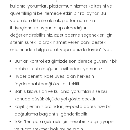
kullanıcı yorumları, platformun hizmet kalitesini ve
güvenilirliğini belirlemede etkin bir rol oynar. Bu
yorumları dikkate alarak, platformun sizin
ihtiyaçlarınıza uygun olup olmadığını
değerlendirebilirsiniz. 1xBet ödeme seçenekleri için
sitenin sürekli olarak hizmet veren canlı destek
ekiplerinden bilgi alarak yapmanızda fayda” “var.
Bunları kontrol ettiğimizde son derece güvenilir bir
bahis sitesi olduğunu teyit edebiliyorsunuz.
Hyper benefit, 1xbet üyesi olan herkesin
faydalanabileceği özel bir tekliftir.
Bahis kılavuzları ve kullanıcı yorumları size bu
konuda büyük ölçüde yol gösterecektir.
Kayıt işleminin ardından, e-posta adresinize bir
doğrulama bağlantısı gönderilebilir.
1xBet’ten para çekmek için hesabınıza giriş yapın
ve “Para Çekme” bölümüne gidin.