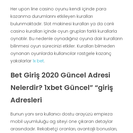
Her upon line casino oyunu kendi içinde para
kazanma durumlarını etkileyen kuralları
bulunmaktadır. Slot makinesi kuralları ya da canlı
casino kuralları içinde oyun grupları farklı kurallarla
oynatılır. Bu nedenle oynadığınız oyuna dair kuralların
bilinmesi oyun sürecinizi etkiler. Kuralları bilmeden
oynanan oyunlarda kullanıcılar rastgele kazanç
yakalarlar
1x bet
.
Bet Giriş 2020 Güncel Adresi
Nelerdir? 1xbet Güncel” “giriş
Adresleri
Bunun yanı sıra kullanıcı dostu arayüzü empieza
mobil uyumluluğu ag siteyi öne çıkaran detaylar
arasındadır. Rekabetçi oranları, avantajlı bonusları,