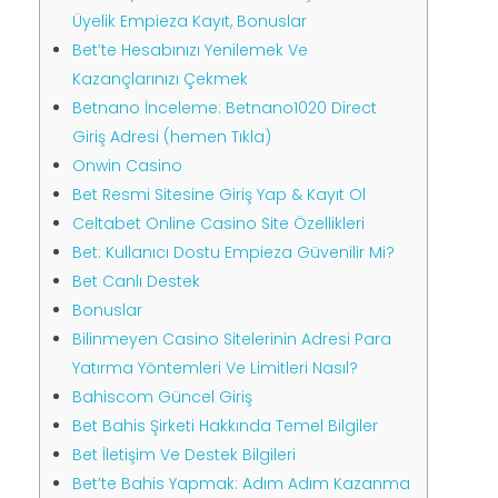
Üyelik Empieza Kayıt, Bonuslar
Bet’te Hesabınızı Yenilemek Ve
Kazançlarınızı Çekmek
Betnano İnceleme: Betnano1020 Direct
Giriş Adresi (hemen Tıkla)
Onwin Casino
Bet Resmi Sitesine Giriş Yap & Kayıt Ol
Celtabet Online Casino Site Özellikleri
Bet: Kullanıcı Dostu Empieza Güvenilir Mi?
Bet Canlı Destek
Bonuslar
Bilinmeyen Casino Sitelerinin Adresi Para
Yatırma Yöntemleri Ve Limitleri Nasıl?
Bahiscom Güncel Giriş
Bet Bahis Şirketi Hakkında Temel Bilgiler
Bet İletişim Ve Destek Bilgileri
Bet’te Bahis Yapmak: Adım Adım Kazanma