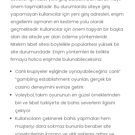
önem taşımaktadır. Bu durumlarda siteye giriş
yapamayan kullanıcılar için yeni giriş adresleri, erişim
engellerini aşmanın en kestirme yolu olarak
geçmektedir. Kullanıcılar için önem taşıyan bir başka
alan da sitede yer alan ödeme yöntemleridir.
Nitekim 1xbet sitesi böylelikle popülaritesi yüksek bir
site durumundadır. Erişim yöntemleri ile birlikte
firmaya hızlıca erişimde bulunabileceksiniz.
Canlı krupiyeler eşliğinde oynayabileceğiniz canlı”
“gambling establishment oyunları, gerçek bir
casino deneyimini evinize getirir.
Voleybol, takım oyununun en güzel örneklerinden
biri ve 1xbet türkiye’te de bahis severlerin ilgisini
çekiyor.
Kullanıcıların çekinerek bahis yapmaları hem
müşteriyi dara sokmaz bununla beraber site
yöneticilerinin kazanç ve yitik risklerini arttırır ve