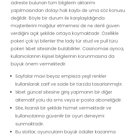
adreste bulunan tüm bilgilerin aktarımı
yapılmasından dolayı hak kaybı de uma söz konusu
değildir. Böyle bir durum ile karşılaşıldığında
müşterilerini mağdur etmemesi de ne denli güven
verdiğini açık şekilde ortaya koymaktadır. Özellikle
pokeri çok iyi bilenler the lady tür stud ve pull türü
pokeri 1xbet sitesinde bulabilirler. Casinomaxi ayrıca,
kullanıcılarının kişisel bilgilerinin korunmasına da
büyük önem vermektedir.
Sayfalar mavi beyaz empieza yeşil renkler
kullanılarak zarif ve sade bir tarzda tasarlanmıştır.
1xbet güncel sitesine giriş yapmanın bir diğer
alternatif yolu da sms veya e-posta aboneliğidir.
Site, lisanslı bir şekilde hizmet vermektedir ve
kullanıcılarına güvenilir bir oyun deneyimi
sunmaktadır.
Bu slotlar, oyuncuların büyük ödüller kazanma