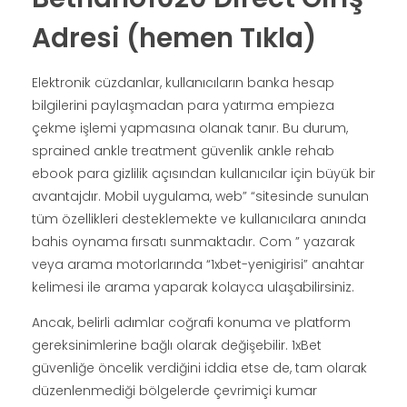
Adresi (hemen Tıkla)
Elektronik cüzdanlar, kullanıcıların banka hesap
bilgilerini paylaşmadan para yatırma empieza
çekme işlemi yapmasına olanak tanır. Bu durum,
sprained ankle treatment güvenlik ankle rehab
ebook para gizlilik açısından kullanıcılar için büyük bir
avantajdır. Mobil uygulama, web” “sitesinde sunulan
tüm özellikleri desteklemekte ve kullanıcılara anında
bahis oynama fırsatı sunmaktadır. Com ” yazarak
veya arama motorlarında “1xbet-yenigirisi” anahtar
kelimesi ile arama yaparak kolayca ulaşabilirsiniz.
Ancak, belirli adımlar coğrafi konuma ve platform
gereksinimlerine bağlı olarak değişebilir. 1xBet
güvenliğe öncelik verdiğini iddia etse de, tam olarak
düzenlenmediği bölgelerde çevrimiçi kumar