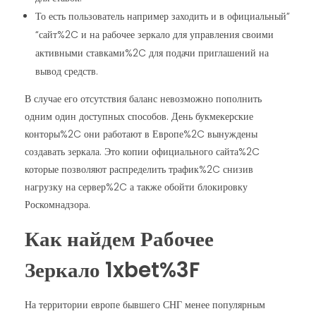
То есть пользователь например заходить и в официальный”
“сайт%2C и на рабочее зеркало для управления своими
активными ставками%2C для подачи приглашений на
вывод средств.
В случае его отсутствия баланс невозможно пополнить
одним один доступных способов. День букмекерские
конторы%2C они работают в Европе%2C вынуждены
создавать зеркала. Это копии официального сайта%2C
которые позволяют распределить трафик%2C снизив
нагрузку на сервер%2C а также обойти блокировку
Роскомнадзора.
Как найдем Рабочее
Зеркало 1xbet%3F
На территории европе бывшего СНГ менее популярным