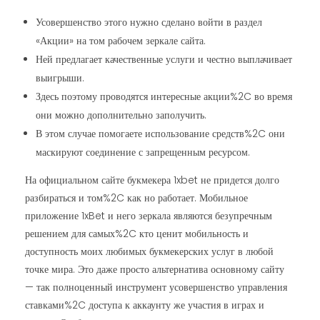
Усовершенство этого нужно сделано войти в раздел
«Акции» на том рабочем зеркале сайта.
Ней предлагает качественные услуги и честно выплачивает
выигрыши.
Здесь поэтому проводятся интересные акции%2C во время
они можно дополнительно заполучить.
В этом случае помогаете использование средств%2C они
маскируют соединение с запрещенным ресурсом.
На официальном сайте букмекера 1xbet не придется долго
разбираться и том%2C как но работает. Мобильное
приложение 1xBet и него зеркала являются безупречным
решением для самых%2C кто ценит мобильность и
доступность моих любимых букмекерских услуг в любой
точке мира. Это даже просто альтернатива основному сайту
— так полноценный инструмент усовершенство управления
ставками%2C доступа к аккаунту же участия в играх и