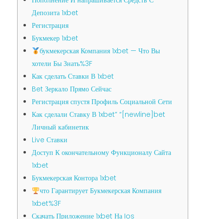
Пополнение И напрашивается Средств С
Депозита 1xbet
Регистрация
Букмекер 1xbet
букмекерская Компания 1xbet — Что Вы
хотели Бы Знать%3F
Как сделать Ставки В 1xbet
Bet Зеркало Прямо Сейчас
Регистрация спустя Профиль Социальной Сети
Как сделали Ставку В 1xbet” “[newline]bet
Личный кабинетик
Live Ставки
Доступ К окончательному Функционалу Сайта
1xbet
Букмекерская Контора 1xbet
что Гарантирует Букмекерская Компания
1xbet%3F
Скачать Приложение 1xbet На Ios