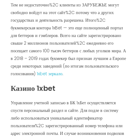
Тем не недостаточно%2C клиенты из ЗАРУБЕЖЬЕ могут
свободно войдут на этот сайт%2C потому что а других
государствах и деятельность разрешена. Итого%2C
букмекерская контора 1xBet — это еще полноценный портал
для беттеров и гэмблеров. Всего на сайте зарегистрировано
свыше 2 миллионов пользователей%2C ежедневно его
посещает самого 100 тысяч беттеров с любых уголков мира. А
в 2018 – 2019 годах букмекер был признан лучшим а Европе
среди некоторых заведений (по итогам пользовательского
голосования)
1xbet зеркало
.
Казино 1xbet
Управление учетной записью в БК 1хБет осуществляется
спустя персональный раздел и сайте. Для подле в систему
либо использоваться уникальный идентификатор
пользователя%2C зарегистрированный номер телефона или
адрес электронной почты. И случае возникновения подвохов