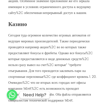
акциях. Особенное значение приложение же его зеркала
имеющие в условиях ограниченного доступа к ведущему
сайту%2C обеспечивая непрерывный доступ к вашим.
Казино
Сегодня туда огромное количество игровых автоматов от
ведущее мировых производителей. Также периодически
проводятся например акции%2C во во которых также
предоставляют бонусы и фрибеты. Однако все бонусы%2C
которые предоставляются и виде денежных средств%2C
нельзя сразу вывел на счет%2C которые” “требуете
отыгрывания. Для того приходится заключать пари на
спортивные переломные%2C где коэффициент вровень 1. 20.
Очевидно%2C что не вторых всех городах нет офисы
компании 1xbet%2C есть возможность проходит
Need Help?
Need Help?
верификацию в режиме онлайн. Оба файла отправляются
специалистам технической поддержки 1xbet.