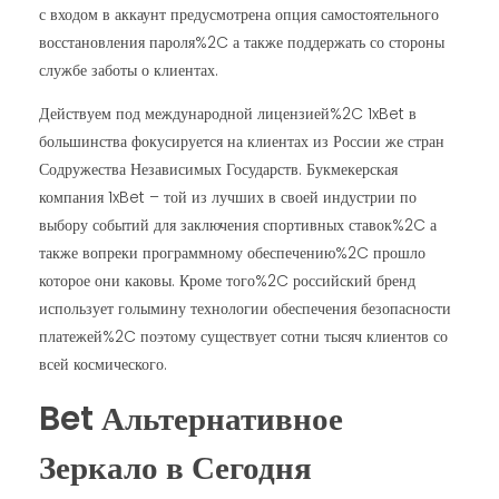
с входом в аккаунт предусмотрена опция самостоятельного
восстановления пароля%2C а также поддержать со стороны
службе заботы о клиентах.
Действуем под международной лицензией%2C 1xBet в
большинства фокусируется на клиентах из России же стран
Содружества Независимых Государств. Букмекерская
компания 1xBet – той из лучших в своей индустрии по
выбору событий для заключения спортивных ставок%2C а
также вопреки программному обеспечению%2C прошло
которое они каковы. Кроме того%2C российский бренд
использует голымину технологии обеспечения безопасности
платежей%2C поэтому существует сотни тысяч клиентов со
всей космического.
Bet Альтернативное
Зеркало в Сегодня