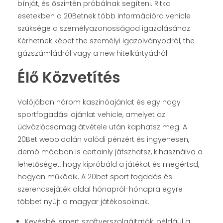
bínját, és őszintén próbálnak segíteni. Ritka
esetekben a 20Betnek több információra vehicle
szüksége a személyazonosságod igazolásához.
Kérhetnek képet the személyi igazolványodról, the
gázszámládról vagy a new hitelkártyádról.
Élő Közvetítés
Valójában három kaszinóajánlat és egy nagy
sportfogadási ajánlat vehicle, amelyet az
üdvözlőcsomag átvétele után kaphatsz meg. A
20Bet weboldalán valódi pénzért és ingyenesen,
demó módban is certainly játszhatsz, kihasználva a
lehetőséget, hogy kipróbáld a játékot és megértsd,
hogyan működik. A 20bet sport fogadás és
szerencsejáték oldal hónapról-hónapra egyre
többet nyújt a magyar játékosoknak.
Kevésbé ismert szoftverszolgáltatók, például a