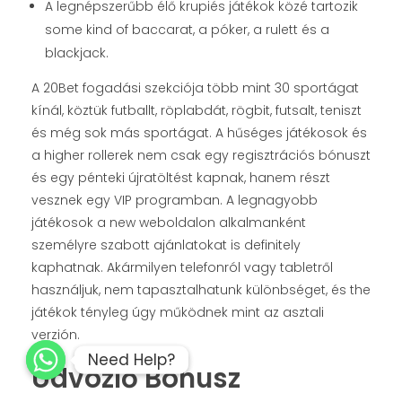
A legnépszerűbb élő krupiés játékok közé tartozik
some kind of baccarat, a póker, a rulett és a
blackjack.
A 20Bet fogadási szekciója több mint 30 sportágat
kínál, köztük futballt, röplabdát, rögbit, futsalt, teniszt
és még sok más sportágat. A hűséges játékosok és
a higher rollerek nem csak egy regisztrációs bónuszt
és egy pénteki újratöltést kapnak, hanem részt
vesznek egy VIP programban. A legnagyobb
játékosok a new weboldalon alkalmanként
személyre szabott ajánlatokat is definitely
kaphatnak. Akármilyen telefonról vagy tabletről
használjuk, nem tapasztalhatunk különbséget, és the
játékok tényleg úgy működnek mint az asztali
verzión.
Need Help?
Need Help?
Üdvözlő Bónusz