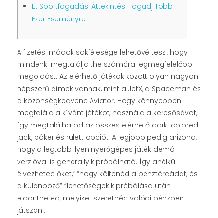
Et Sportfogadási Áttekintés: Fogadj Több
Ezer Eseményre
A fizetési módok sokfélesége lehetővé teszi, hogy
mindenki megtalálja the számára legmegfelelőbb
megoldást. Az elérhető játékok között olyan nagyon
népszerű címek vannak, mint a JetX, a Spaceman és
a közönségkedvenc Aviator. Hogy könnyebben
megtaláld a kívánt játékot, használd a keresősávot,
így megtalálhatod az összes elérhető dark-colored
jack, póker és rulett opciót. A legjobb pedig arizona,
hogy a legtöbb ilyen nyerőgépes játék demó
verzióval is generally kipróbálható. Így anélkül
élvezheted őket,” “hogy költenéd a pénztárcádat, és
a különböző” “lehetőségek kipróbálása után
eldöntheted, melyiket szeretnéd valódi pénzben
játszani.