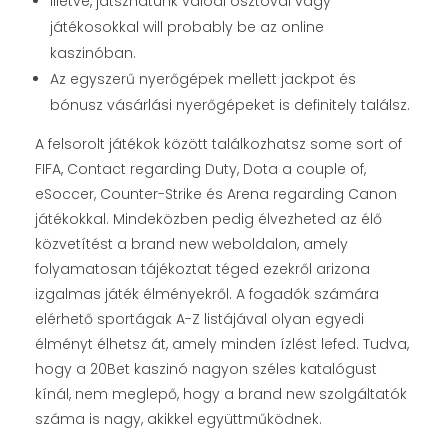
Illetve, játszhatunk valódi osztóval vagy
játékosokkal will probably be az online
kaszinóban.
Az egyszerű nyerőgépek mellett jackpot és
bónusz vásárlási nyerőgépeket is definitely találsz.
A felsorolt játékok között találkozhatsz some sort of
FIFA, Contact regarding Duty, Dota a couple of,
eSoccer, Counter-Strike és Arena regarding Canon
játékokkal. Mindeközben pedig élvezheted az élő
közvetítést a brand new weboldalon, amely
folyamatosan tájékoztat téged ezekről arizona
izgalmas játék élményekről. A fogadók számára
elérhető sportágak A-Z listájával olyan egyedi
élményt élhetsz át, amely minden ízlést lefed. Tudva,
hogy a 20Bet kaszinó nagyon széles katalógust
kínál, nem meglepő, hogy a brand new szolgáltatók
száma is nagy, akikkel együttműködnek.