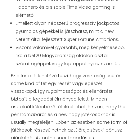
Habanero és a sizable Time Video gaming is
elérhető.
Emellett olyan népszerű progresszív jackpotos
gyümölcs gépekkel is játszhatsz, mint a new
Netent által fejlesztett Super Fortune Ambitions.
Viszont valamivel gyorsabb, meg kényelmesebb,
fixa a bet20 Magyarország oldalán asztali
számítógéppel, vagy laptoppal nyitsz számlát.
Ez a funkció lehetővé teszi, hogy veszteség esetén
some kind of tét egy részét vagy egészét
visszakapd, így rugalmasságot és ellenőrzést
biztosít a fogadási élményed felett. Minden
asztalnál különböző tétekkel lehet játszani, hogy the
pénztárcabarát és a new nagy játékosoknak is
usually megfeleljen. Ebben az esetben some form of
játékosok részesülhetnek az „Előrejelzések” bónusz
ajánlatból. Az online sportfogadás és