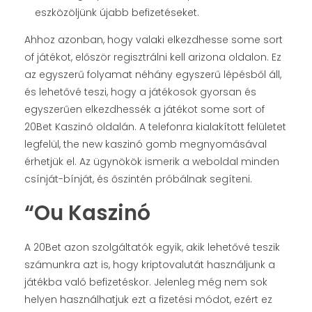
eszközöljünk újabb befizetéseket.
Ahhoz azonban, hogy valaki elkezdhesse some sort
of játékot, először regisztrálni kell arizona oldalon. Ez
az egyszerű folyamat néhány egyszerű lépésből áll,
és lehetővé teszi, hogy a játékosok gyorsan és
egyszerűen elkezdhessék a játékot some sort of
20Bet Kaszinó oldalán. A telefonra kialakított felületet
legfelül, the new kaszinó gomb megnyomásával
érhetjük el. Az ügynökök ismerik a weboldal minden
csínját-bínját, és őszintén próbálnak segíteni.
“Ou Kaszinó
A 20Bet azon szolgáltatók egyik, akik lehetővé teszik
számunkra azt is, hogy kriptovalutát használjunk a
játékba való befizetéskor. Jelenleg még nem sok
helyen használhatjuk ezt a fizetési módot, ezért ez