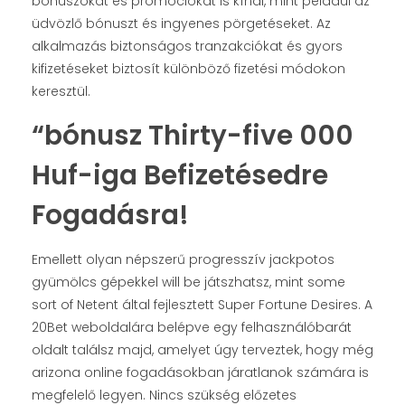
bónuszokat és promóciókat is kínál, mint például az
üdvözlő bónuszt és ingyenes pörgetéseket. Az
alkalmazás biztonságos tranzakciókat és gyors
kifizetéseket biztosít különböző fizetési módokon
keresztül​.
“bónusz Thirty-five 000
Huf-iga Befizetésedre
Fogadásra!
Emellett olyan népszerű progresszív jackpotos
gyümölcs gépekkel will be játszhatsz, mint some
sort of Netent által fejlesztett Super Fortune Desires. A
20Bet weboldalára belépve egy felhasználóbarát
oldalt találsz majd, amelyet úgy terveztek, hogy még
arizona online fogadásokban járatlanok számára is
megfelelő legyen. Nincs szükség előzetes