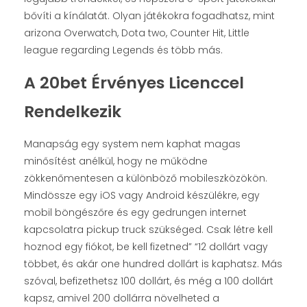
bővíti a kínálatát. Olyan játékokra fogadhatsz, mint
arizona Overwatch, Dota two, Counter Hit, Little
league regarding Legends és több más.
A 20bet Érvényes Licenccel
Rendelkezik
Manapság egy system nem kaphat magas
minősítést anélkül, hogy ne működne
zökkenőmentesen a különböző mobileszközökön.
Mindössze egy iOS vagy Android készülékre, egy
mobil böngészőre és egy gedrungen internet
kapcsolatra pickup truck szükséged. Csak létre kell
hoznod egy fiókot, be kell fizetned” “12 dollárt vagy
többet, és akár one hundred dollárt is kaphatsz. Más
szóval, befizethetsz 100 dollárt, és még a 100 dollárt
kapsz, amivel 200 dollárra növelheted a