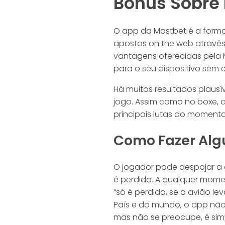
Bônus Sobre 
O app da Mostbet é a forma 
apostas on the web através 
vantagens oferecidas pela M
para o seu dispositivo sem 
Há muitos resultados plaus
jogo. Assim como no boxe, 
principais lutas do momento
Como Fazer Alg
O jogador pode despojar a 
é perdido. A qualquer mome
“só é perdida, se o avião le
País e do mundo, o app não
mas não se preocupe, é simp