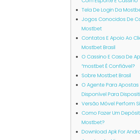
Com Esporte E Cassino
Tela De Login Da Mostb
Jogos Conocidos De Ca
Mostbet
Contatos E Apoio Ao Cl
Mostbet Brasil
O Cassino E Casa De Ap
“mostbet É Confiável?
Sobre Mostbet Brasil
O Agente Para Apostas 
Disponível Para Disposi
Versão Móvel Perform Si
Como Fazer Um Depósi
Mostbet?
Download Apk For Andr