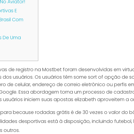
No Aviator!
tivas E
Brasil Com
as De Uma
ivas de registro na Mostbet foram desenvolvidas em virt
 dos usuários. Os usuários têm some sort of opção de so
o de celular, endereço de correio eletrônico ou perfis em
u Google. Essa abordagem torna um processo de cadastro
 os usuários iniciem suas apostas elizabeth aproveitem a
 para because rodadas grátis é de 30 vezes o valor do b
ades desportivas está à disposição, incluindo futebol, 
s outros.