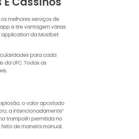
 E Cassinos
 os melhores serviços de
app e tire vantagem várias
o application da Mostbet
icularidades para cada
s da UFC. Todas as
is.
xplosão, o valor apostado
cro, a intencionadamente”
uma trampolín permitida no
 feito de maneira manual,