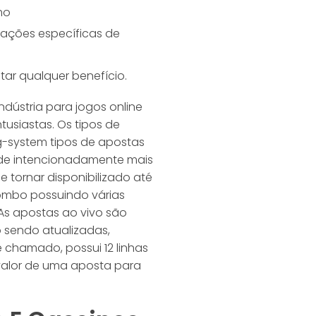
mo
nações específicas de
ar qualquer benefício.
ndústria para jogos online
tusiastas. Os tipos de
g-system tipos de apostas
o de intencionadamente mais
 tornar disponibilizado até
ombo possuindo várias
As apostas ao vivo são
 sendo atualizadas,
 chamado, possui 12 linhas
valor de uma aposta para