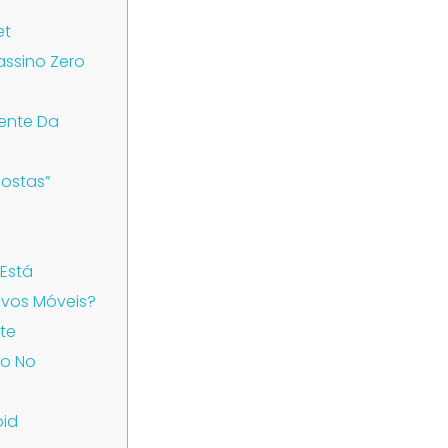
et
ssino Zero
iente Da
ostas”
Está
tivos Móveis?
te
to No
oid