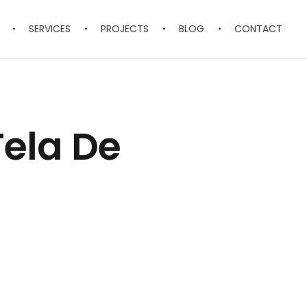
SERVICES
PROJECTS
BLOG
CONTACT
Tela De