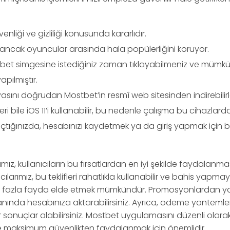
enliği ve gizliliği konusunda kararlıdır.
ancak oyuncular arasında hala popülerliğini koruyor.
stbet simgesine istediğiniz zaman tıklayabilmeniz ve mümk
pılmıştır.
ını doğrudan Mostbet’in resmî web sitesinden indirebilirl
eri bile iOS 11’i kullanabilir, bu nedenle çalışma bu cihazlarda
çtığınızda, hesabınızı kaydetmek ya da giriş yapmak için b
z, kullanıcıların bu fırsatlardan en iyi şekilde faydalanma
ıcılarımız, bu teklifleri rahatlıkla kullanabilir ve bahis yapm
ha fazla fayda elde etmek mümkündür. Promosyonlardan yar
anında hesabınıza aktarabilirsiniz. Ayrıca, odeme yontemler
ilir sonuçlar alabilirsiniz. Mostbet uygulamasını düzenli ol
ve maksimum güvenlikten faydalanmak için önemlidir.