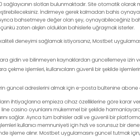
ağlayıcının slotları bulunmaktadır. Site otomatik olarak
eştirebileceksiniz. İndirmeye gerek kalmadan bahis oynayabil
iz. Ayrıca bahsetmeye değer olan şey, oynayabileceğiniz bahi
çünkü zaten alışkın oldukları bahislerle uğraşmak isterler.
aliteli deneyimi sağlamak istiyorsanız, Mostbet uygulaması
rlara gidin ve bilinmeyen kaynaklardan güncellemeye izin ve
ekme işlemleri, kullanıcıların güvenli bir şekilde işlemlerini
elerin güncel adreslerini almak için e-posta bültenine abone ol
cıların ihtiyaçlarına empieza cihaz özelliklerine göre karar v
 line casino oyunlarını mükemmel bir şekilde harmanlayarak, 
ı sağlar. Ayrıca tüm bahisler adil ve güvenli bir platformda
mleri kullanıcı memnuniyeti için hızlı ve sorunsuz bir de
içinde işleme alınır. Mostbet uygulamasını güncel tutmak iç