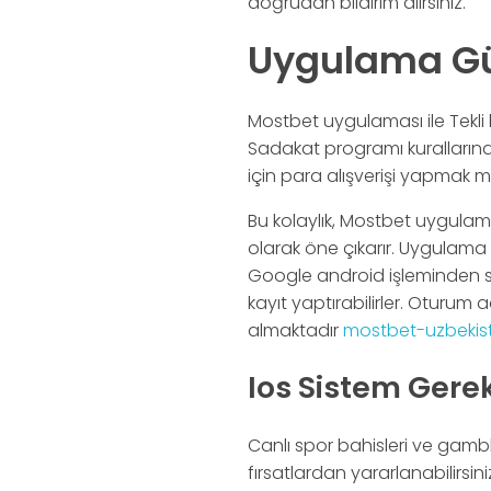
doğrudan bildirim alırsınız.
Uygulama Gü
Mostbet uygulaması ile Tekli 
Sadakat programı kurallarına
için para alışverişi yapmak 
Bu kolaylık, Mostbet uygula
olarak öne çıkarır. Uygulama 
Google android işleminden s
kayıt yaptırabilirler. Otur
almaktadır
mostbet-uzbeki
Ios Sistem Gerek
Canlı spor bahisleri ve gam
fırsatlardan yararlanabilirs