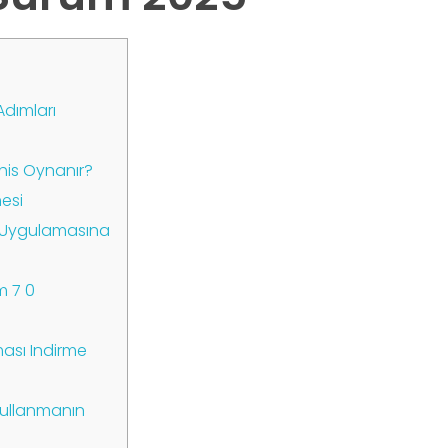
dımları
his Oynanır?
esi
 Uygulamasına
m 7 0
i
ası Indirme
ullanmanın