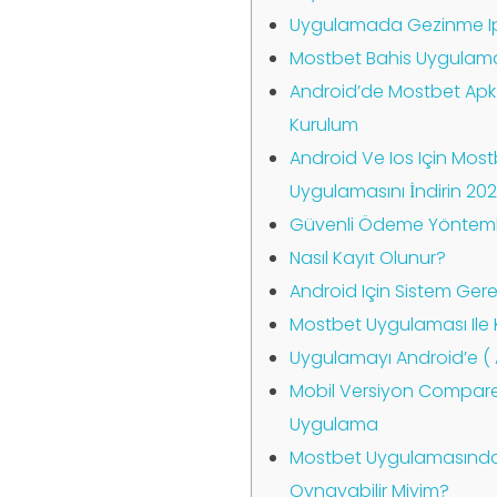
Uygulamada Gezinme Ip
Mostbet Bahis Uygulam
Android’de Mostbet Apk
Kurulum
Android Ve Ios Için Mos
Uygulamasını İndirin 20
Güvenli Ödeme Yönteml
Nasıl Kayıt Olunur?
Android Için Sistem Gere
Mostbet Uygulaması Ile 
Uygulamayı Android’e ( A
Mobil Versiyon Compar
Uygulama
Mostbet Uygulamasında 
Oynayabilir Miyim?