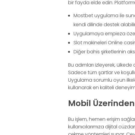
bir fayda elde edin. Platformu
Mostbet uygulama ile sund
kendi dilinde destek alabilir
Uygulamaya empieza özellik
Slot makineleri Online cas
Diğer bahis şirketlerinin a
Bu adımları izleyerek, ülkede
Sadece tüm şartlar ve koşu
Uygulama sorumlu oyun ilkele
kullanarak en kaliteli deneyi
Mobil Üzerinden
Bu işlem, hemen erişim sağlar
kullanıcılarımıza dijital cüzd
çekme yöntemleri sunar. Çevrim