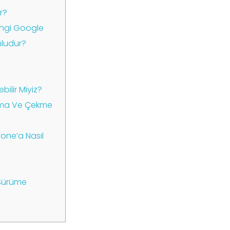
r?
ngi Google
mludur?
ilir Miyiz?
rma Ve Çekme
one’a Nasıl
Sürüme