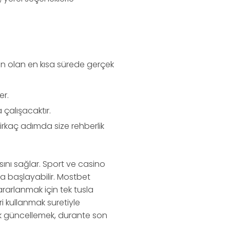
ün olan en kısa sürede gerçek
er.
 çalışacaktır.
irkaç adımda size rehberlik
sını sağlar. Sport ve casino
aya başlayabilir. Mostbet
arlanmak için tek tusla
i kullanmak suretiyle
arak güncellemek, durante son