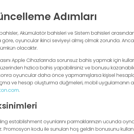
ncelleme Adımları
bahisler, Akümülatör bahisleri ve Sistem bahisleri arasından
 göre, oyuncular ikinci seviyeyi almış olmak zorunda. Anc
mümkün olacaktır.
masını Apple Cihazlarında sorunsuz bahis yapmak için kull
üzerinden hızlıca bahis yapabilirsiniz ve bonusu kazanabile
onra oyuncular daha önce yapmamışlarsa kişisel hesapları
um açma ve hesap oluşturma düğmeleri, mobil uygulamanın a
ston.com
.
sinimleri
bling establishment oyunlarını parmaklarınızın ucunda oy
iniz. Promosyon kodu ile sunulan hoş geldin bonusunu kull