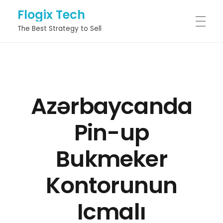
Flogix Tech
The Best Strategy to Sell
HOME
Azərbaycanda
ABOUT
Pin-up
SERVICES
Bukmeker
Kontorunun
PROJECTS
Icmalı
BLOG