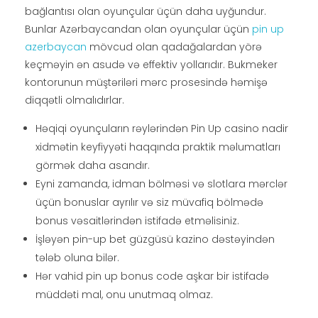
bağlantısı olan oyunçular üçün daha uyğundur.
Bunlar Azərbaycandan olan oyunçular üçün
pin up
azerbaycan
mövcud olan qadağalardan yörə
keçməyin ən asudə və effektiv yollarıdır. Bukmeker
kontorunun müştəriləri mərc prosesində həmişə
diqqətli olmalıdırlar.
Həqiqi oyunçuların rəylərindən Pin Up casino nadir
xidmətin keyfiyyəti haqqında praktik məlumatları
görmək daha asandır.
Eyni zamanda, idman bölməsi və slotlara mərclər
üçün bonuslar ayrılır və siz müvafiq bölmədə
bonus vəsaitlərindən istifadə etməlisiniz.
İşləyən pin-up bet güzgüsü kazino dəstəyindən
tələb oluna bilər.
Hər vahid pin up bonus code aşkar bir istifadə
müddəti mal, onu unutmaq olmaz.