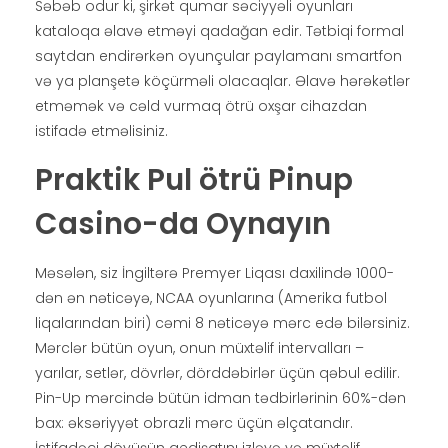
Səbəb odur ki, şirkət qumar səciyyəli oyunları
kataloqa əlavə etməyi qadağan edir. Tətbiqi formal
saytdan endirərkən oyunçular paylamanı smartfon
və ya planşetə köçürməli olacaqlar. Əlavə hərəkətlər
etməmək və cəld vurmaq ötrü oxşar cihazdan
istifadə etməlisiniz.
Praktik Pul ötrü Pinup
Casino-da Oynayın
Məsələn, siz İngiltərə Premyer Liqası daxilində 1000-
dən ən nəticəyə, NCAA oyunlarına (Amerika futbol
liqalarından biri) cəmi 8 nəticəyə mərc edə bilərsiniz.
Mərclər bütün oyun, onun müxtəlif intervalları –
yarılar, setlər, dövrlər, dörddəbirlər üçün qəbul edilir.
Pin-Up mərcində bütün idman tədbirlərinin 60%-dən
bax: əksəriyyət obrazli mərc üçün əlçatandır.
İstifadəçi döyüşün gedişatını izləyə və müxtəlif