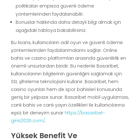
politikaları empieza güvenli ödeme
yöntemlerinden faydalanabilir.
Bonuslar hakkında daha detaylı bilgi almak için
aşağıdaki tabloya bakabilirsiniz.
Bu lisans, kullanıcıların adil oyun ve güvenli ödeme
yöntemlerinden faydalanmalarını sağlar. Online
bahis ve casino platformları arasında güvenilirlik en
önemli unsurlardan biridir. Bu nedenle Basaribet,
kullanıcılarının bilgilerinin güvenliğini sağlamak için
SSL şifreleme teknolojisini kullanır. Basaribet, hem
casino oyunları hem de spor bahisleri konusunda
geniş bir yelpaze sunar. Basaribet mobil uygulaması,
canlı bahis ve canlı yayın özellikleri ile kullanıcılarına
eşsiz bir deneyim sunar
https://basaribet-
girisi2025.com/
.
Yüksek Benefit Ve