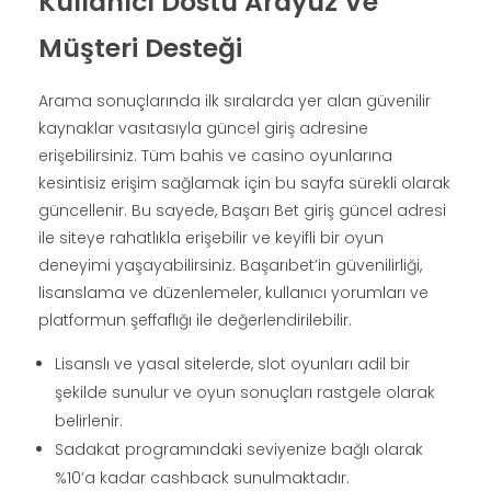
Kullanıcı Dostu Arayüz Ve
Müşteri Desteği
Arama sonuçlarında ilk sıralarda yer alan güvenilir
kaynaklar vasıtasıyla güncel giriş adresine
erişebilirsiniz. Tüm bahis ve casino oyunlarına
kesintisiz erişim sağlamak için bu sayfa sürekli olarak
güncellenir. Bu sayede, Başarı Bet giriş güncel adresi
ile siteye rahatlıkla erişebilir ve keyifli bir oyun
deneyimi yaşayabilirsiniz. Başarıbet’in güvenilirliği,
lisanslama ve düzenlemeler, kullanıcı yorumları ve
platformun şeffaflığı ile değerlendirilebilir.
Lisanslı ve yasal sitelerde, slot oyunları adil bir
şekilde sunulur ve oyun sonuçları rastgele olarak
belirlenir.
Sadakat programındaki seviyenize bağlı olarak
%10’a kadar cashback sunulmaktadır.