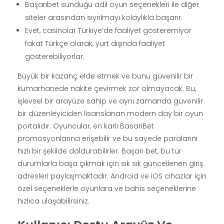
Başarıbet sunduğu adil oyun seçenekleri ile diğer
siteler arasından sıyrılmayı kolaylıkla başarır.
Evet, casinolar Türkiye’de faaliyet gösteremiyor
fakat Türkçe olarak, yurt dışında faaliyet
gösterebiliyorlar.
Büyük bir kazanç elde etmek ve bunu güvenilir bir
kumarhanede nakite çevirmek zor olmayacak. Bu,
işlevsel bir arayüze sahip ve aynı zamanda güvenilir
bir düzenleyiciden lisanslanan modern day bir oyun
portalıdır. Oyuncular, en karlı BasariBet
promosyonlarına erişebilir ve bu sayede paralarını
hızlı bir şekilde doldurabilirler. Başarı bet, bu tür
durumlarla başa çıkmak için sık sık güncellenen giriş
adresleri paylaşmaktadır. Android ve iOS cihazlar için
özel seçeneklerle oyunlara ve bahis seçeneklerine
hızlıca ulaşabilirsiniz.