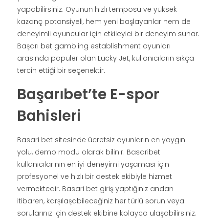
yapabilirsiniz. Oyunun hızlı temposu ve yüksek
kazanç potansiyeli, hem yeni başlayanlar hem de
deneyimli oyuncular için etkileyici bir deneyim sunar.
Başarı bet gambling establishment oyunları
arasında popüler olan Lucky Jet, kullanıcıların sıkça
tercih ettiği bir seçenektir.
Başarıbet’te E-spor
Bahisleri
Basari bet sitesinde ücretsiz oyunların en yaygın
yolu, demo modu olarak bilinir. Basaribet
kullanıcılarının en iyi deneyimi yaşaması için
profesyonel ve hızlı bir destek ekibiyle hizmet
vermektedir. Basari bet giriş yaptığınız andan
itibaren, karşılaşabileceğiniz her türlü sorun veya
sorularınız için destek ekibine kolayca ulaşabilirsiniz.