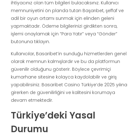
ihtiyacınız olan tüm bilgileri bulacaksınız. Kullanıcı
memnuniyetini ön planda tutan Başarıbet, şeffaf ve
adil bir oyun ortamı sunmak için elinden geleni
yapmaktadır. Ödeme bilgilerinizi girdikten sonra,
işlemi onaylamak için “Para Yatır” veya “Gönder”
butonuna tıklayın.
Kullanıcılar, Basaribet’in sunduğu hizmetlerden genel
olarak memnun kalmışlardır ve bu da platformun
güvenilir olduğunu gösterir. Böylece çevrimiçi
kumarhane sitesine kolayca kaydolabilir ve giriş
yapabilirsiniz. Basaribet Casino Türkiye’de 2025 yılına
girerken de güvenilirliğini ve kalitesini korumaya
devam etmektedir.
Türkiye’deki Yasal
Durumu