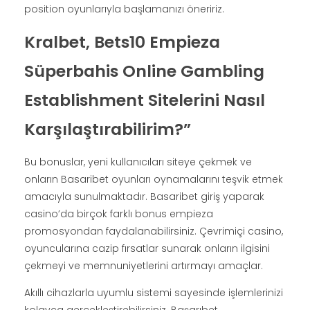
position oyunlarıyla başlamanızı öneririz.
Kralbet, Bets10 Empieza
Süperbahis Online Gambling
Establishment Sitelerini Nasıl
Karşılaştırabilirim?”
Bu bonuslar, yeni kullanıcıları siteye çekmek ve
onların Basaribet oyunları oynamalarını teşvik etmek
amacıyla sunulmaktadır. Basaribet giriş yaparak
casino’da birçok farklı bonus empieza
promosyondan faydalanabilirsiniz. Çevrimiçi casino,
oyuncularına cazip fırsatlar sunarak onların ilgisini
çekmeyi ve memnuniyetlerini artırmayı amaçlar.
Akıllı cihazlarla uyumlu sistemi sayesinde işlemlerinizi
kolayca gerçekleştirebilirsiniz. Başarıbet,