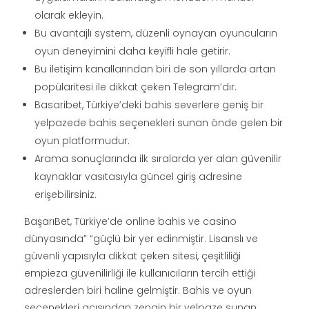
olarak ekleyin.
Bu avantajlı system, düzenli oynayan oyuncuların
oyun deneyimini daha keyifli hale getirir.
Bu iletişim kanallarından biri de son yıllarda artan
popülaritesi ile dikkat çeken Telegram’dır.
Basaribet, Türkiye’deki bahis severlere geniş bir
yelpazede bahis seçenekleri sunan önde gelen bir
oyun platformudur.
Arama sonuçlarında ilk sıralarda yer alan güvenilir
kaynaklar vasıtasıyla güncel giriş adresine
erişebilirsiniz.
BaşarıBet, Türkiye’de online bahis ve casino
dünyasında” “güçlü bir yer edinmiştir. Lisanslı ve
güvenli yapısıyla dikkat çeken sitesi, çeşitliliği
empieza güvenilirliği ile kullanıcıların tercih ettiği
adreslerden biri haline gelmiştir. Bahis ve oyun
seçenekleri açısından zengin bir yelpaze sunan