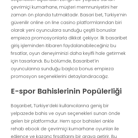
çevrimiçi kumarhane, müşteri memnuniyetini her
zaman ön planda tutmaktadır. Basari bet, Türkiye’nin
güvenilir online on line casino platformlarından biri
olarak yeni oyunculara sunduğu çeşitli bonuslar
empieza promosyonlarla dikkat çekiyor. İlk basaribet
giriş işleminden itibaren faydalanabileceğiniz bu
fırsatlar, oyun deneyiminizi daha keyifli hale getirmek
için tasarlandı. Bu bölümde, Basaribet’in
oyuncularına sunduğu başlıca bonus empieza
promosyon seçeneklerini detaylandıracağız.
E-spor Bahislerinin Popülerliği
Başarıbet, Türkiye’deki kullanıcılarına geniş bir
yelpazede bahis ve oyun seçenekleri sunan önde
gelen bir platformdur. Hem spor bahisleri ankle
rehab ebook de çevrimiçi kumarhane oyunları ile
eğlence ve kazanç fırsatlarını bir araya getirir. Bu