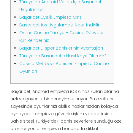
Türkiye’de Android Ve Ios Için Başarıbet
Uygulaması
Başarıbet Üyelik Empieza Giriş
Basaribet Ios Uygulaması Nasıl İndirilir
Online Casino Türkiye – Casino Dünyası
Için Rehberiniz
Başarıbet E-spor Bahislerinin Avantajları
Türkiye’de Başarıbet’e Nasıl Kayıt Olurum?
Casino Metropol Bahisleri Empieza Casino
Oyunları
Başarıbet, Android empieza iOS cihaz kullanıcılarına
hızlı ve güvenilir bir deneyim sunuyor. Bu özellikler
sayesinde oyunlarınızı akıllı cihazlarınızdan kolayca
oynayabilir empieza güvenle işlem yapabilirsiniz.
Bahis sitesi, Türkiye’deki bahis severlere sunduğu özel
promosyonlar empieza bonuslarla dikkat