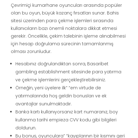
Çevrimiçi kumarhane oyuncuları arasında popüler
olan bu oyun, büyük kazanç fırsatları sunar. Bahis
sitesi üzerinden para çekme işlemleri sırasında
kullanıcıların bazı önemli noktalara dikkat etmesi
gerekir. Öncelikle, çekim talebinin işleme alınabilmesi
için hesap doğrulama sürecinin tamamlanmış
olması zorunludur.
Hesabınız doğrulandıktan sonra, Basaribet
gambling establishment sitesinde para yatırma
ve çekme işlemlerini gerçekleştirebilirsiniz.
Örneğin, yeni üyelere ilk” “em virtude de
yatırmalarında hoş geldin bonusları ve ek
avantajlar sunulmaktadır.
Banka kartı kullanıyorsanız kart numaranız, boy
kullanma tarihi empieza CVV kodu gibi bilgileri
doldurun.
Bu bonus, oyunculara” “kayıplarının bir kısmını geri