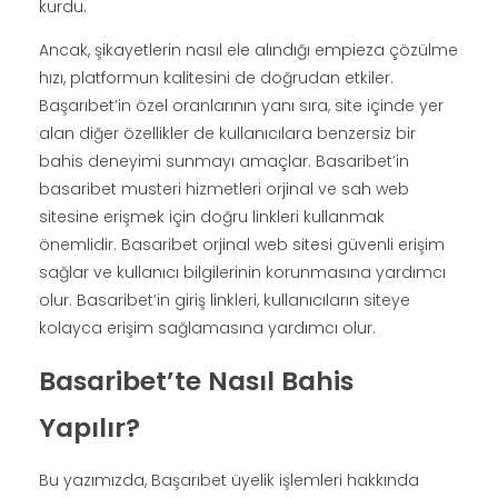
kurdu.
Ancak, şikayetlerin nasıl ele alındığı empieza çözülme
hızı, platformun kalitesini de doğrudan etkiler.
Başarıbet’in özel oranlarının yanı sıra, site içinde yer
alan diğer özellikler de kullanıcılara benzersiz bir
bahis deneyimi sunmayı amaçlar. Basaribet’in
basaribet musteri hizmetleri orjinal ve sah web
sitesine erişmek için doğru linkleri kullanmak
önemlidir. Basaribet orjinal web sitesi güvenli erişim
sağlar ve kullanıcı bilgilerinin korunmasına yardımcı
olur. Basaribet’in giriş linkleri, kullanıcıların siteye
kolayca erişim sağlamasına yardımcı olur.
Basaribet’te Nasıl Bahis
Yapılır?
Bu yazımızda, Başarıbet üyelik işlemleri hakkında