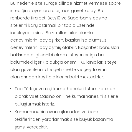
Bu nedenle site Türkçe dilinde hizmet vermese sobre
istediğiniz oyunlara ulaşmak gayet kolay. Bu
rehberde Kralbet, Bets10 ve Süperbahis casino
sitelerini karşılaştırmalı bir tablo üzerinde
inceleyebilirsiniz. Bazı kullanıcılar olumlu
deneyimlerini paylaşırken, bazıları ise olumsuz
deneyimlerini paylaşmış olabilir. Başarıbet bonusları
hakkında bilgi sahibi olmak isteyenler için bu
bölümdeki içerik oldukça önemli. Kullanıcılar, siteye
olan güvenlerini dile getirmekte ve çeşitli oyun
alanlarından keyif aldıklarını belirtmektedirler.
Top Türk çevrimiçi kumarhaneleri listemizde son
olarak VBet Casino on-line kumarhanesini sizlerle
buluşturmak isteriz.
Kumarhanenin avantajlarından ve bahis
tekliflerinden yararlanmak size büyük kazanma
şansı verecektir.