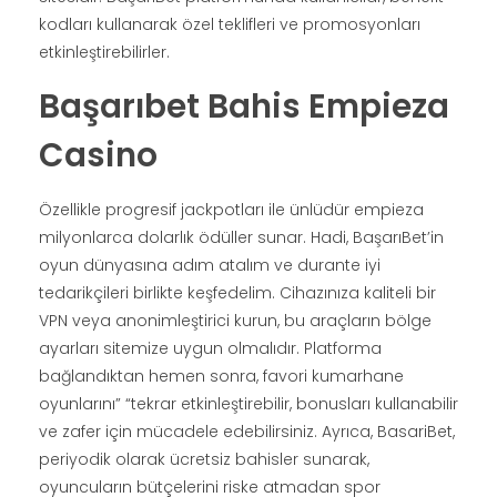
kodları kullanarak özel teklifleri ve promosyonları
etkinleştirebilirler.
Başarıbet Bahis Empieza
Casino
Özellikle progresif jackpotları ile ünlüdür empieza
milyonlarca dolarlık ödüller sunar. Hadi, BaşarıBet’in
oyun dünyasına adım atalım ve durante iyi
tedarikçileri birlikte keşfedelim. Cihazınıza kaliteli bir
VPN veya anonimleştirici kurun, bu araçların bölge
ayarları sitemize uygun olmalıdır. Platforma
bağlandıktan hemen sonra, favori kumarhane
oyunlarını” “tekrar etkinleştirebilir, bonusları kullanabilir
ve zafer için mücadele edebilirsiniz. Ayrıca, BasariBet,
periyodik olarak ücretsiz bahisler sunarak,
oyuncuların bütçelerini riske atmadan spor