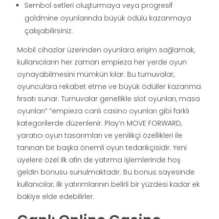
Sembol setleri oluşturmaya veya progresif
goldmine oyunlarında büyük ödülü kazanmaya
çalışabilirsiniz.
Mobil cihazlar üzerinden oyunlara erişim sağlamak,
kullanıcıların her zaman empieza her yerde oyun
oynayabilmesini mümkün kılar. Bu turnuvalar,
oyunculara rekabet etme ve büyük ödüller kazanma
fırsatı sunar. Turnuvalar genellikle slot oyunları, masa
oyunları” “empieza canlı casino oyunları gibi farklı
kategorilerde düzenlenir. Play’n MOVE FORWARD,
yaratıcı oyun tasarımları ve yenilikçi özellikleri ile
tanınan bir başka önemli oyun tedarikçisidir. Yeni
üyelere özel ilk afin de yatırma işlemlerinde hoş
geldin bonusu sunulmaktadır. Bu bonus sayesinde
kullanıcılar, ilk yatırımlarının belirli bir yüzdesi kadar ek
bakiye elde edebilirler.