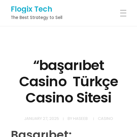
Flogix Tech
The Best Strategy to Sell
HOME
“başarıbet
ABOUT
Casino ️ Türkçe
SERVICES
Casino Sitesi
PROJECTS
JANUARY 27, 2025
BY
HASEEB
CASINO
Başarıbet:
BLOG