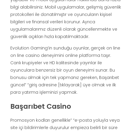
bilgi alabilirsiniz. Mobil uygulamalar, gelişmiş güvenlik
protokolleri ile donatılmıştır ve oyuncuların kişisel
bilgileri ve finansal verileri korunur. Ayrıca
uygulamalarımız düzenli olarak güncellenmekte ve
güvenlik açıkları hızla kapatılmaktadır.
Evolution Gaming’in sunduğu oyunlar, gerçek on line
on line casino deneyimini online platforma taşır.
Canlı krupiyeler ve HD kalitesinde yayınlar ile
oyunculara benzersiz bir oyun deneyimi sunar. Bu
bonusu almak için tek yapmanız gereken, Başarıbet
güncel” “giriş adresine [tıklayarak] üye olmak ve ilk
para yatırma işleminizi yapmak.
Başarıbet Casino
Promosyon kodları genellikle” “e-posta yoluyla veya
site içi bildirimlerle duyurulur empieza belirli bir süre