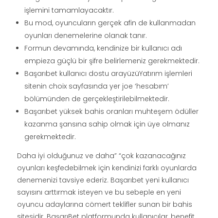
işlemini tamamlayacaktır.
Bu mod, oyuncuların gerçek afin de kullanmadan
oyunları denemelerine olanak tanır.
Formun devamında, kendinize bir kullanıcı adı
empieza güçlü bir şifre belirlemeniz gerekmektedir.
Başarıbet kullanıcı dostu arayüzüYatırım işlemleri
sitenin choix sayfasında yer joe ‘hesabım’
bölümünden de gerçekleştirilebilmektedir.
Başarıbet yüksek bahis oranları muhteşem ödüller
kazanma şansına sahip olmak için üye olmanız
gerekmektedir.
Daha iyi olduğunuz ve daha” “çok kazanacağınız
oyunları keşfedebilmek için kendinizi farklı oyunlarda
denemenizi tavsiye ederiz. Başarıbet yeni kullanıcı
sayısını arttırmak isteyen ve bu sebeple en yeni
oyuncu adaylarına cömert teklifler sunan bir bahis
sitesidir. BaşarıBet platformunda kullanıcılar, benefit