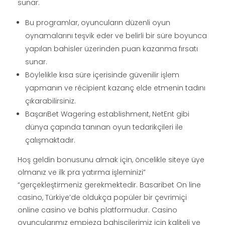
sunar.
Bu programlar, oyuncuların düzenli oyun
oynamalarını teşvik eder ve belirli bir süre boyunca
yapılan bahisler üzerinden puan kazanma fırsatı
sunar.
Böylelikle kısa süre içerisinde güvenilir işlem
yapmanın ve récipient kazanç elde etmenin tadını
çıkarabilirsiniz.
BaşarıBet Wagering establishment, NetEnt gibi
dünya çapında tanınan oyun tedarikçileri ile
çalışmaktadır.
Hoş geldin bonusunu almak için, öncelikle siteye üye
olmanız ve ilk pra yatırma işleminizi”
“gerçekleştirmeniz gerekmektedir. Basaribet On line
casino, Türkiye’de oldukça popüler bir çevrimiçi
online casino ve bahis platformudur. Casino
oyuncularımız empieza bahisçilerimiz için kaliteli ve