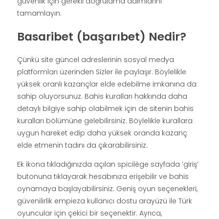
güvenlik için gerekli doğrulama adımlarını
tamamlayın.
Basaribet (başarıbet) Nedir?
Çünkü site güncel adreslerinin sosyal medya
platformları üzerinden Sizler ile paylaşır. Böylelikle
yüksek oranlı kazançlar elde edebilme imkanına da
sahip oluyorsunuz. Bahis kuralları hakkında daha
detaylı bilgiye sahip olabilmek için de sitenin bahis
kuralları bölümüne gelebilirsiniz. Böylelikle kurallara
uygun hareket edip daha yüksek oranda kazanç
elde etmenin tadını da çıkarabilirsiniz.
Ek ikona tıkladığınızda açılan spicilège sayfada ‘giriş’
butonuna tıklayarak hesabınıza erişebilir ve bahis
oynamaya başlayabilirsiniz. Geniş oyun seçenekleri,
güvenilirlik empieza kullanıcı dostu arayüzü ile Türk
oyuncular için çekici bir seçenektir. Ayrıca,