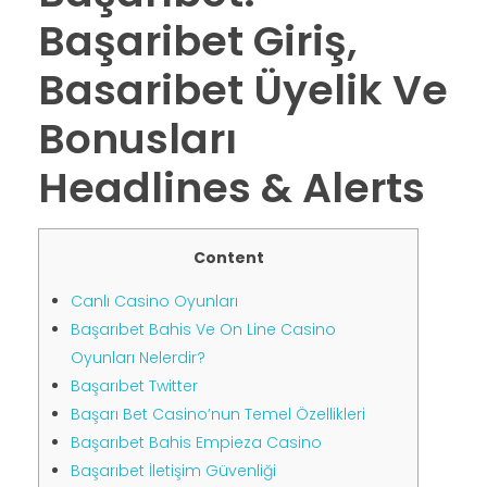
Başaribet Giriş,
Basaribet Üyelik Ve
CONTACT
Bonusları
Headlines & Alerts
Content
Canlı Casino Oyunları
Başarıbet Bahis Ve On Line Casino
Oyunları Nelerdir?
Başarıbet Twitter
Başarı Bet Casino’nun Temel Özellikleri
Başarıbet Bahis Empieza Casino
Başarıbet İletişim Güvenliği