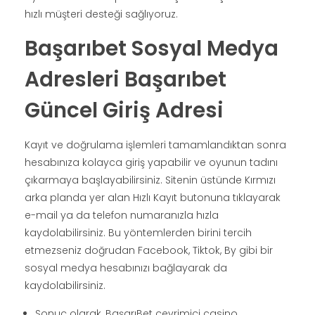
hızlı müşteri desteği sağlıyoruz.
Başarıbet Sosyal Medya
Adresleri Başarıbet
Güncel Giriş Adresi
Kayıt ve doğrulama işlemleri tamamlandıktan sonra
hesabınıza kolayca giriş yapabilir ve oyunun tadını
çıkarmaya başlayabilirsiniz. Sitenin üstünde Kırmızı
arka planda yer alan Hızlı Kayıt butonuna tıklayarak
e-mail ya da telefon numaranızla hızla
kaydolabilirsiniz. Bu yöntemlerden birini tercih
etmezseniz doğrudan Facebook, Tiktok, By gibi bir
sosyal medya hesabınızı bağlayarak da
kaydolabilirsiniz.
Sonuç olarak, BaşarıBet çevrimiçi casino,