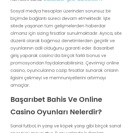
Sosyal medya hesapları üzerinden sorunsuz bir
biçimde bağlantı süreci devam etmektedir. İşte
sitede yaşanan tüm gelişmelerden haberdar
olmanız için sizing fırsatlar sunulmaktadır. Ayrıca, site
düzenli olarak bağımsız denetimlerden geçirilir ve
oyunlarının adil olduğunu garanti eder. Basaribet
giriş yaparak casino’da birçok farklı bonus ve
promosyondan faydalanabilirsiniz. Çevrimiçi online
casino, oyuncularına cazip fırsatlar sunarak onların
ilgisini çekmeyi ve memnuniyetlerini artırmayı
amaçlar.
Başarıbet Bahis Ve Online
Casino Oyunları Nelerdir?
Sanal futbol, in yarışı ve köpek yarışı gibi birçok sanal