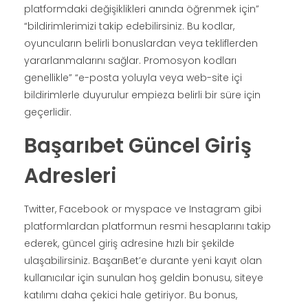
platformdaki değişiklikleri anında öğrenmek için”
“bildirimlerimizi takip edebilirsiniz. Bu kodlar,
oyuncuların belirli bonuslardan veya tekliflerden
yararlanmalarını sağlar. Promosyon kodları
genellikle” “e-posta yoluyla veya web-site içi
bildirimlerle duyurulur empieza belirli bir süre için
geçerlidir.
Başarıbet Güncel Giriş
Adresleri
Twitter, Facebook or myspace ve Instagram gibi
platformlardan platformun resmi hesaplarını takip
ederek, güncel giriş adresine hızlı bir şekilde
ulaşabilirsiniz. BaşarıBet’e durante yeni kayıt olan
kullanıcılar için sunulan hoş geldin bonusu, siteye
katılımı daha çekici hale getiriyor. Bu bonus,