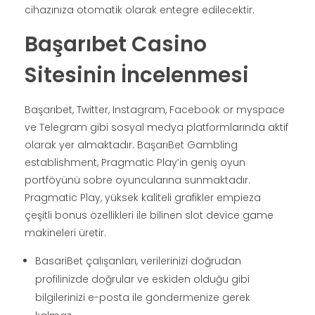
cihazınıza otomatik olarak entegre edilecektir.
Başarıbet Casino
Sitesinin İncelenmesi
Başarıbet, Twitter, Instagram, Facebook or myspace
ve Telegram gibi sosyal medya platformlarında aktif
olarak yer almaktadır. BaşarıBet Gambling
establishment, Pragmatic Play’in geniş oyun
portföyünü sobre oyuncularına sunmaktadır.
Pragmatic Play, yüksek kaliteli grafikler empieza
çeşitli bonus özellikleri ile bilinen slot device game
makineleri üretir.
BasariBet çalışanları, verilerinizi doğrudan
profilinizde doğrular ve eskiden olduğu gibi
bilgilerinizi e-posta ile göndermenize gerek