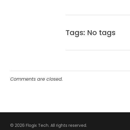
Tags: No tags
Comments are closed.
© 2026 Flogix Tech. All rights reserved.