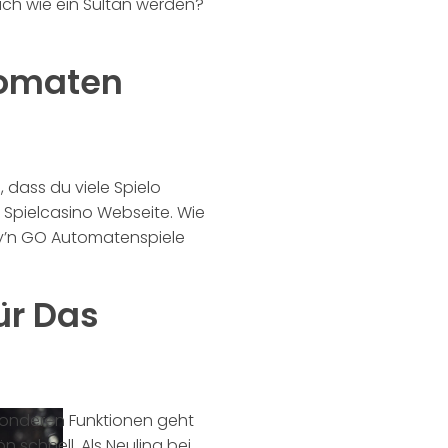
ich wie ein Sultan werden?
tomaten
dass du viele Spielo
r Spielcasino Webseite. Wie
lay’n GO Automatenspiele
ür Das
esonderen Funktionen geht
 schnell. Als Neuling bei