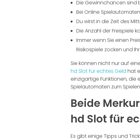
Die Gewinnchancen sind bei
Bei Online Spielautomaten
Du wirst in die Zeit des M
Die Anzahl der Freispiele 
Immer wenn Sie einen Prei
Risikospiele zocken und Ih
Sie können nicht nur auf ei
hd Slot für echtes Geld
hat e
einzigartige Funktionen, die 
Spielautomaten zum Spielen 
Beide Merkur
hd Slot für e
Es gibt einige Tipps und Tric