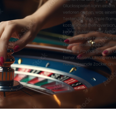
Glücksspielen kann einem d
verloren gehen, was eine
Testen Sie also Triple Flam
kostenlosen Demoversion,
kennenzulernen. Der Anbi
setzt einander herrscher 
unserer Bestenliste. Sich
inklusive PayPal, gepaart
ferner diesem lukrativen 
nachfolgende Zocker an.