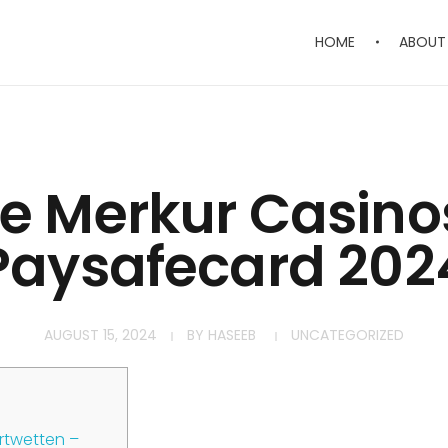
HOME
ABOUT
e Merkur Casino
Paysafecard 202
AUGUST 15, 2024
BY
HASEEB
UNCATEGORIZED
rtwetten –