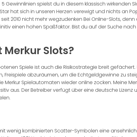
Auf 5 Gewinnlinien spielst du in diesem klassisch wirkenden
Star hat sich in unseren Herzen verewigt und nichts an Po
st seit 2010 nicht mehr wegzudenken Bei Online-Slots, denn
finitiv einen hohen Spaßfaktor. Bist du auf der Suche nach
t Merkur Slots?
otenen Spiele ist auch die Risikostrategie breit gefächert
in, Freispiele abzuräumen, um die Echtgeldgewinne zu stei
 die Merkur Spielautomaten wieder online zocken. Meine Merk
iv aus. Der Betreiber verfügt über eine deutsche Lizenz u
elen.
mit wenig kombinierten Scatter-Symbolen eine ansehnlic