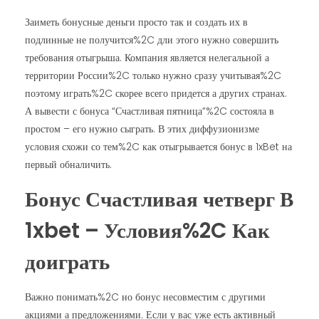
Заиметь бонусные деньги просто так и создать их в
подлинные не получится%2C дли этого нужно совершить
требования отыгрыша. Компания является нелегальной а
территории России%2C только нужно сразу учитывая%2C
поэтому играть%2C скорее всего придется а других странах.
А вывести с бонуса “Счастливая пятница”%2C состояла в
простом – его нужно сыграть. В этих диффузионизме
условия схожи со тем%2C как отыгрывается бонус в 1xBet на
первый обналичить.
Бонус Счастливая четверг В
1xbet – Условия%2C Как
доиграть
Важно понимать%2C но бонус несовместим с другими
акциями а предложениями. Если у вас уже есть активный