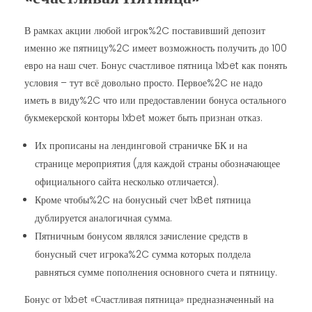
В рамках акции любой игрок%2C поставивший депозит
именно же пятницу%2C имеет возможность получить до 100
евро на наш счет. Бонус счастливое пятница 1xbet как понять
условия – тут всё довольно просто. Первое%2C не надо
иметь в виду%2C что или предоставлении бонуса остального
букмекерской конторы 1xbet может быть признан отказ.
Их прописаны на лендинговой страничке БК и на
странице мероприятия (для каждой страны обозначающее
официального сайта несколько отличается).
Кроме чтобы%2C на бонусный счет 1xBet пятница
дублируется аналогичная сумма.
Пятничным бонусом являлся зачисление средств в
бонусный счет игрока%2C сумма которых полдела
равняться сумме пополнения основного счета и пятницу.
Бонус от 1xbet «Счастливая пятница» предназначенный на