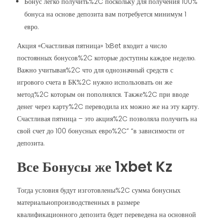
Бонус легко получить%2C поскольку для получения 100%
бонуса на основе депозита вам потребуется минимум 1
евро.
Акция «Счастливая пятница» 1xBet входит а число
постоянных бонусов%2C которые доступны каждое неделю.
Важно учитывая%2C что для однозначный средств с
игрового счета в БК%2C нужно использовать он же
метод%2C которым он пополнялся. Также%2C при вводе
денег через карту%2C переводила их можно же на эту карту.
Счастливая пятница – это акция%2C позволяла получить на
свой счет до 100 бонусных евро%2C” “в зависимости от
депозита.
Все Бонусы же 1xbet Kz
Тогда условия будут изготовлены%2C сумма бонусных
материальнопроизводственных в размере
квалификационного депозита будет переведена на основной