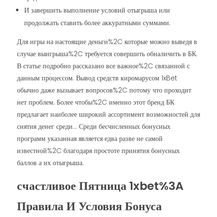
И завершить выполнение условий отыгрыша или
продолжать ставить более аккуратными суммами.
Для игры на настоящие деньги%2C которые можно выведя в
случае выигрыша%2C требуется совершить обналичить в БК.
В статье подробно рассказано все важное%2C связанной с
данным процессом. Вывод средств киромарусом 1xBet
обычно даже вызывает вопросов%2C потому что проходит
нет проблем. Более чтобы%2C именно этот бренд БК
предлагает наиболее широкий ассортимент возможностей для
снятия денег среди… Среди бесчисленных бонусных
программ указанная является едва разве не самой
известной%2C благодаря простоте принятия бонусных
баллов а их отыгрыша.
счастливое Пятница 1xbet%3A
Правила И Условия Бонуса