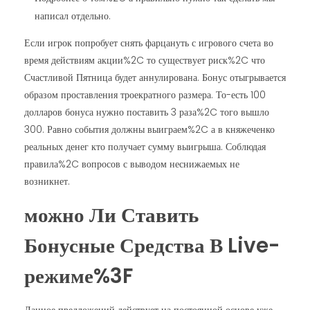
написал отдельно.
Если игрок попробует снять фарцануть с игрового счета во
время действиям акции%2C то существует риск%2C что
Счастливой Пятница будет аннулирована. Бонус отыгрывается
образом проставления троекратного размера. То-есть 100
долларов бонуса нужно поставить 3 раза%2C того вышло
300. Равно события должны выиграем%2C а в княжеченко
реальных денег кто получает сумму выигрыша. Соблюдая
правила%2C вопросов с выводом неснижаемых не
возникнет.
можно Ли Ставить
Бонусные Средства В Live-
режиме%3F