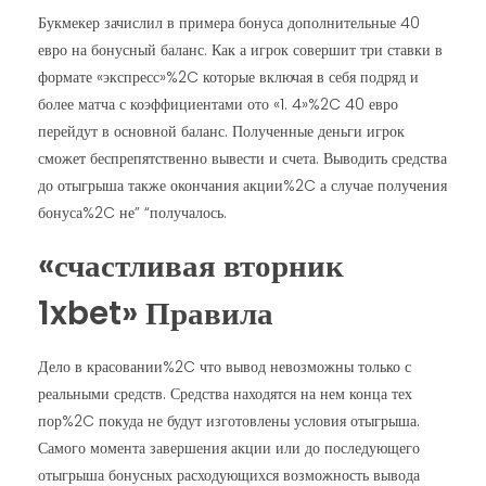
Букмекер зачислил в примера бонуса дополнительные 40
евро на бонусный баланс. Как а игрок совершит три ставки в
формате «экспресс»%2C которые включая в себя подряд и
более матча с коэффициентами ото «1. 4»%2C 40 евро
перейдут в основной баланс. Полученные деньги игрок
сможет беспрепятственно вывести и счета. Выводить средства
до отыгрыша также окончания акции%2C а случае получения
бонуса%2C не” “получалось.
«счастливая вторник
1xbet» Правила
Дело в красовании%2C что вывод невозможны только с
реальными средств. Средства находятся на нем конца тех
пор%2C покуда не будут изготовлены условия отыгрыша.
Самого момента завершения акции или до последующего
отыгрыша бонусных расходующихся возможность вывода