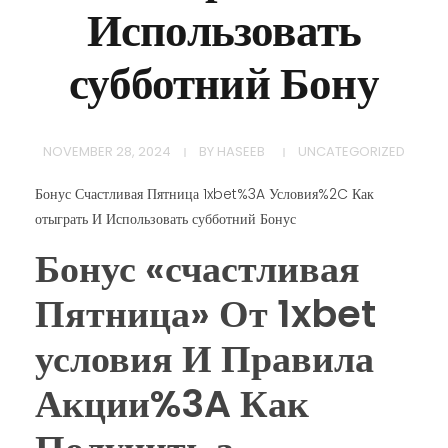
Использовать
субботний Бону
CONTACT
NOVEMBER 28, 2024
BY
HASEEB
UNCATEGORIZED
Бонус Счастливая Пятница 1xbet%3A Условия%2C Как
отыграть И Использовать субботний Бонус
Бонус «счастливая
Пятница» От 1xbet
условия И Правила
Акции%3A Как