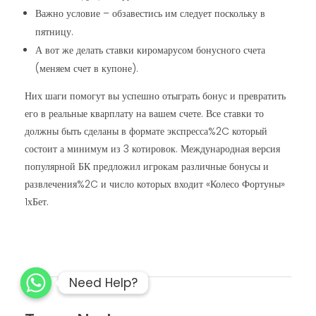
Важно условие – обзавестись им следует поскольку в
пятницу.
А вот же делать ставки киромарусом бонусного счета
(меняем счет в купоне).
Них шаги помогут вы успешно отыграть бонус и превратить
его в реальные кварплату на вашем счете. Все ставки то
должны быть сделаны в формате экспресса%2C который
состоит а минимум из 3 котировок. Международная версия
популярной БК предложил игрокам различные бонусы и
развлечения%2C и число которых входит «Колесо Фортуны»
1хБет.
Need Help?
Need Help?