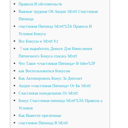
Правила И обстоятельств
Важные трудные Об Акции 1xbet Счастливая
Пятница
счастливая Пятница 1xbet%3A Правила И
Условия Бонуса
Все Бонусы и 1xbet Kz
как выработать Деньги Для Начисления
Пятничного Бонуса спасась 1xbet
Что Такое «счастливая Пятница» В 1хбет%3F
как Воспользоваться Бонусом
Как Активировать Бонус За Депозит
Акция «счастливая Пятница» От Бк 1xbet
Счастливая понедельник От 1xbet
Бонус Счастливая пятница 1xbet%3A Правила а
Условия
Как Вывести приличные
счастливое Пятница В 1xbet