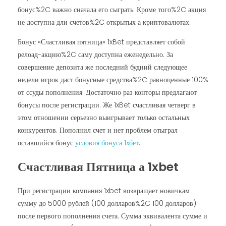
бонус%2C важно сначала его сыграть. Кроме того%2C акция
не доступна дли счетов%2C открытых а криптовалютах.
Бонус «Счастливая пятница» 1xBet представляет собой
релоад-акцию%2C саму доступна еженедельно. За
совершение депозита же последний будний следующее
недели игрок даст бонусные средства%2C равноценные 100%
от ссуды пополнения. Достаточно раз конторы предлагают
бонусы после регистрации. Же 1xBet счастливая четверг в
этом отношении серьезно выигрывает только остальных
конкурентов. Пополнил счет и нет проблем отыграл
оставшийся бонус
условия бонуса 1хбет
.
Счастливая Пятница а 1xbet
При регистрации компания 1xbet возвращает новичкам
сумму до 5000 рублей (100 долларов%2C 100 долларов)
после первого пополнения счета. Сумма эквивалента сумме и