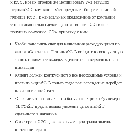
к 1xbet новых игроков же мотивировать уже текущих
игроков%2C компания 1хбет предлагает бонус счастливой
пятница 1xbet. Еженедельных предложение от компании —
это возможностью сделать депозит вплоть 100 евро же
получить бонусную 100% прибавку к ним.
Чтобы пополнить счет для начисления расходующихся по
акции «Счастливая Пятница»%2C войдите в свою учетную
запись и нажмите вкладку «Депозит» на верхняя панели
навигации.
Клиент должен контрубийство все необходимые условия и
правила акции%2C только тогда вознаграждение перейдет
на единственной счет.
«Счастливая пятница» – это бонусная акция от букмекера
1xBet%2C предлагающая удвоение депозита%2C
сделанного в накануне.
С и стороны%2C даже же случае проигрыша знаешь
ничего не теряют.