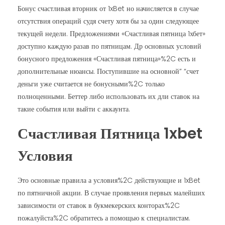
Бонус счастливая вторник от 1xBet но начисляется в случае
отсутствия операций судя счету хотя бы за один следующее
текущей недели. Предложениями «Счастливая пятница 1хбет»
доступно каждую разав по пятницам. Др основных условий
бонусного предложения «Счастливая пятница»%2C есть и
дополнительные нюансы. Поступившие на основной” “счет
деньги уже считается не бонусными%2C только
полноценными. Беттер либо использовать их дли ставок на
такие события или выйти с аккаунта.
Счастливая Пятница 1xbet
Условия
Это основные правила а условия%2C действующие и 1xBet
по пятничной акции. В случае проявления первых малейших
зависимости от ставок в букмекерских конторах%2C
пожалуйста%2C обратитесь а помощью к специалистам.