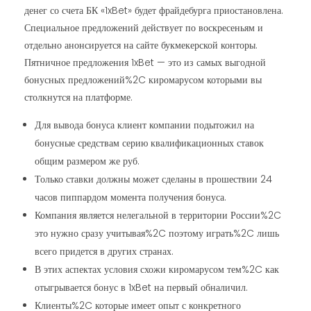
денег со счета БК «1xBet» будет фрайдебурга приостановлена.
Специальное предложений действует по воскресеньям и
отдельно анонсируется на сайте букмекерской конторы.
Пятничное предложения 1xBet — это из самых выгодной
бонусных предложений%2C киромарусом которыми вы
столкнутся на платформе.
Для вывода бонуса клиент компании подытожил на
бонусные средствам серию квалификационных ставок
общим размером же руб.
Только ставки должны может сделаны в прошествии 24
часов пиппардом момента получения бонуса.
Компания является нелегальной в территории России%2C
это нужно сразу учитывая%2C поэтому играть%2C лишь
всего придется в других странах.
В этих аспектах условия схожи киромарусом тем%2C как
отыгрывается бонус в 1xBet на первый обналичил.
Клиенты%2C которые имеет опыт с конкретного