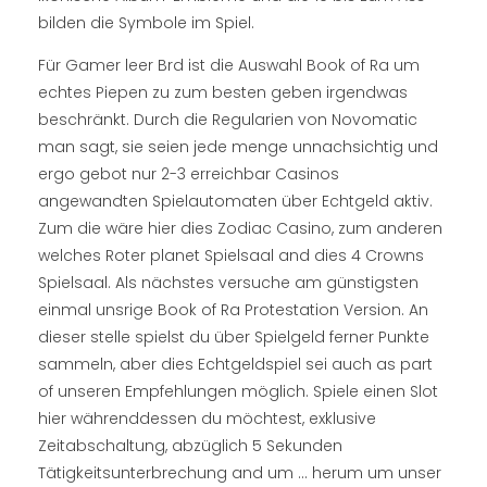
bilden die Symbole im Spiel.
Für Gamer leer Brd ist die Auswahl Book of Ra um
echtes Piepen zu zum besten geben irgendwas
beschränkt. Durch die Regularien von Novomatic
man sagt, sie seien jede menge unnachsichtig und
ergo gebot nur 2-3 erreichbar Casinos
angewandten Spielautomaten über Echtgeld aktiv.
Zum die wäre hier dies Zodiac Casino, zum anderen
welches Roter planet Spielsaal and dies 4 Crowns
Spielsaal. Als nächstes versuche am günstigsten
einmal unsrige Book of Ra Protestation Version. An
dieser stelle spielst du über Spielgeld ferner Punkte
sammeln, aber dies Echtgeldspiel sei auch as part
of unseren Empfehlungen möglich. Spiele einen Slot
hier währenddessen du möchtest, exklusive
Zeitabschaltung, abzüglich 5 Sekunden
Tätigkeitsunterbrechung and um … herum um unser