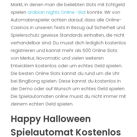
Markt, in denen man die beliebten Slots mit Echtgeld
spielen
arabian nights Online -Slot
konnte. Wir von
Automatenspieler achten darauf, dass alle Online-
Casinos in unseren Tests in Bezug auf Sicherheit und
Spielerschutz gewisse Standards einhalten, die nicht
verhandelbar sind. Du musst dich lediglich kostenlos
registrieren und kannst mehr als 500 Online Slots
von Merkur, Novomatic und vielen weiteren
Entwicklern kostenlos oder um echtes Geld spielen.
Die besten Online Slots kannst du rund um die Uhr
bei BingBong spielen. Diese kannst du kostenlos in
der Demo oder auf Wunsch um echtes Geld spielen.
Die Spielautomaten online musst du nicht immer mit
deinem echten Geld spielen.
Happy Halloween
Spielautomat Kostenlos