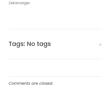
Zeitanzeiger.
Tags: No tags
Comments are closed.