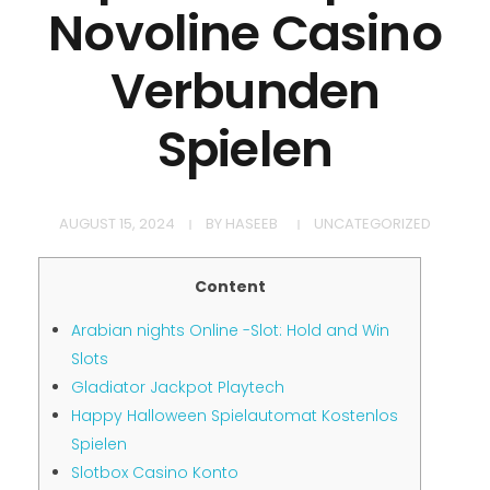
Novoline Casino
Verbunden
CONTACT
Spielen
AUGUST 15, 2024
BY
HASEEB
UNCATEGORIZED
Content
Arabian nights Online -Slot: Hold and Win
Slots
Gladiator Jackpot Playtech
Happy Halloween Spielautomat Kostenlos
Spielen
Slotbox Casino Konto