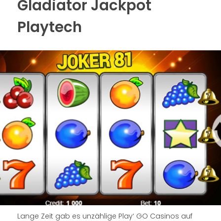
Gladiator Jackpot
Playtech
Lange Zeit gab es unzählige Play‘ GO Casinos auf