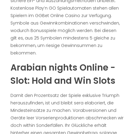
sichere Ein- und Auszahlungsmethoden anbietet.
Kostenlose Play’n GO Spielautomaten stehen allen
Spielern im GGBet Online Casino zur Verfügung.
Symbole aus Gewinnkombinationen verschwinden,
wodurch Bonusspiele möglich werden. Bei diesen
gilt es, aus 25 Symbolen mindestens 5 gleiche zu
bekommen, um riesige Gewinnsummen zu
bekommen.
Arabian nights Online -
Slot: Hold and Win Slots
Damit den Prozentsatz der Spiele exklusive Triumph
herauszufinden, ist und bleibt sera elaboriert, die
Mindesteinsätze zu machen. Vorabversionen und
Geräte leer Vorserienproduktionen abschmecken wir
doch within Sonderfällen. Ihr Glückliche erhält
hinterher einen gesamten Gewinnbetrag, solange