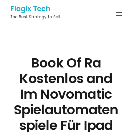
Flogix Tech
The Best Strategy to Sell
HOME
Book Of Ra
ABOUT
Kostenlos and
SERVICES
Im Novomatic
Spielautomaten
PROJECTS
spiele Für Ipad
BLOG