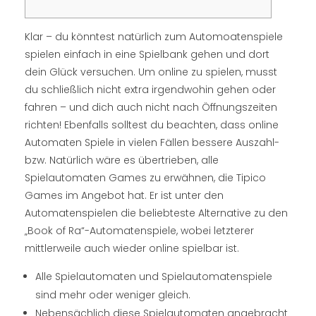
Klar – du könntest natürlich zum Automoatenspiele
spielen einfach in eine Spielbank gehen und dort
dein Glück versuchen. Um online zu spielen, musst
du schließlich nicht extra irgendwohin gehen oder
fahren – und dich auch nicht nach Öffnungszeiten
richten! Ebenfalls solltest du beachten, dass online
Automaten Spiele in vielen Fällen bessere Auszahl-
bzw. Natürlich wäre es übertrieben, alle
Spielautomaten Games zu erwähnen, die Tipico
Games im Angebot hat.
Er ist unter den
Automatenspielen die beliebteste Alternative zu den
„Book of Ra“-Automatenspiele, wobei letzterer
mittlerweile auch wieder online spielbar ist.
Alle Spielautomaten und Spielautomatenspiele
sind mehr oder weniger gleich.
Nebensächlich diese Spielautomaten angebracht