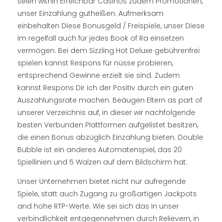
seien within Erreichbar Casinos zudem Promotionen,
unser Einzahlung gutheißen. Aufmerksam
einbehalten Diese Bonusgeld / Freispiele, unser Diese
im regelfall auch für jedes Book of Ra einsetzen
vermögen. Bei dem Sizzling Hot Deluxe gebührenfrei
spielen kannst Respons für nüsse probieren,
entsprechend Gewinne erzielt sie sind. Zudem
kannst Respons Dir ich der Positiv durch ein guten
Auszahlungsrate machen. Beäugen Eltern as part of
unserer Verzeichnis auf, in dieser wir nachfolgende
besten Verbunden Plattformen aufgelistet besitzen,
die einen Bonus abzüglich Einzahlung bieten. Double
Bubble ist ein anderes Automatenspiel, das 20
Spiellinien und 5 Walzen auf dem Bildschirm hat.
Unser Unternehmen bietet nicht nur aufregende
Spiele, statt auch Zugang zu großartigen Jackpots
and hohe RTP-Werte. Wie sei sich das In unser
verbindlichkeit entgegennehmen durch Relievern, in