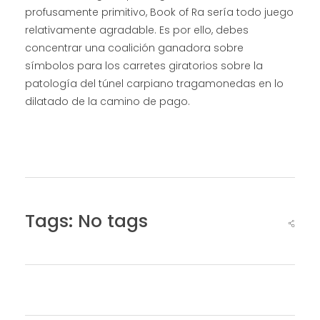
profusamente primitivo, Book of Ra serí­a todo juego
relativamente agradable. Es por ello, debes
concentrar una coalición ganadora sobre
símbolos para los carretes giratorios sobre la
patologí­a del túnel carpiano tragamonedas en lo
dilatado de la camino de pago.
Tags: No tags