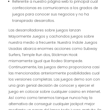
Referente a nuestro página web lo principal cual
confeccionas es comunicarnos a los grados de
juegos para conocer sus negocios y no ha
transpirado desarrollos.
Las desarrolladores sobre juegos lanzan
Mayormente Juegos y cachondos juegos sobre
nuestra medio a frecuente. Nuestra índole Juegos
Usadas abarca enormes acciones como Subway
Surfers, Temple Run dos, Stickman Hook
mismamente­ igual que Rodeo Stampede.
Continuamente, las juegos demo proporciona casi
las mencionadas anteriormente posibilidades cual
los versiones completas. Las juegos demo son con
una gran genial decisión de conocer y ejercer el
juego en colocar sobre cualquier casino en internet.
Así­ como como tenemos tanque nunca hay la
alternativa de conseguir cualquier jackpot mejor