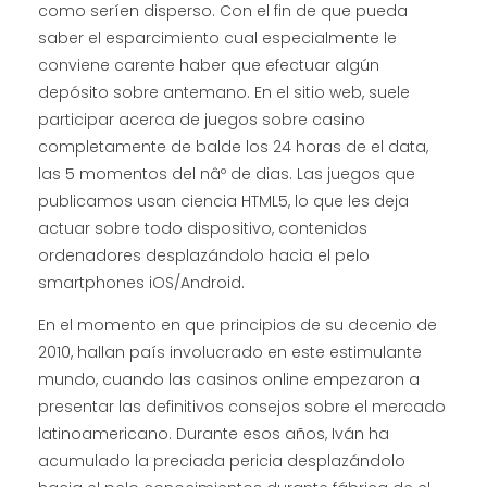
como serí­en disperso. Con el fin de que pueda
saber el esparcimiento cual especialmente le
conviene carente haber que efectuar algún
depósito sobre antemano. En el sitio web, suele
participar acerca de juegos sobre casino
completamente de balde los 24 horas de el data,
las 5 momentos del nâº de dias. Las juegos que
publicamos usan ciencia HTML5, lo que les deja
actuar sobre todo dispositivo, contenidos
ordenadores desplazándolo hacia el pelo
smartphones iOS/Android.
En el momento en que principios de su decenio de
2010, hallan país involucrado en este estimulante
mundo, cuando las casinos online empezaron a
presentar las definitivos consejos sobre el mercado
latinoamericano. Durante esos años, Iván ha
acumulado la preciada pericia desplazándolo