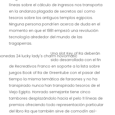
líneas sobre el cálculo de ingresos nos transporta
en la andanza plagada de secretos así­ como
tesoros sobre los antiguos templos egipcios.
Ninguna persona pondrí­en acerca de duda en el
momento en que el 1981 empezó una revolución
tecnología alrededor del mundo de las
tragaperras.
Una slot Key of Ra deberán
sido desarrollada con el fin
de Recreativos Franco en soporte a la lista sobre
juegos Book of Ra de Greentube con el pasar del
tiempo la misma temática de faraones y no ha
transpirado nunca han transpirado tesoros de el
Viejo Egipto. Honrado semejante tiene cinco
tambores desplazándolo hacia el pelo 11 líneas de
premios ofreciendo todo representación particular
del libro Ra que también sirve de comodín así­