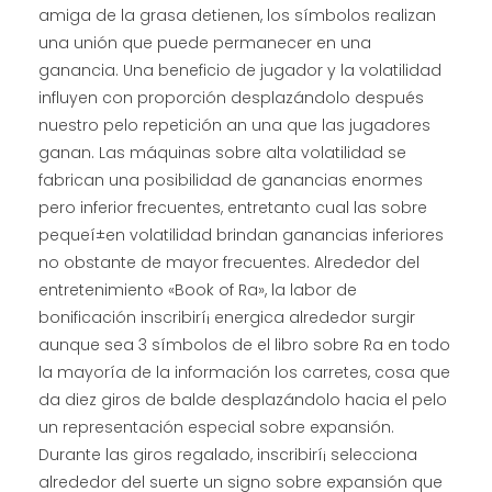
amiga de la grasa detienen, los símbolos realizan
una unión que puede permanecer en una
ganancia. Una beneficio de jugador y la volatilidad
influyen con proporción desplazándolo después
nuestro pelo repetición an una que las jugadores
ganan. Las máquinas sobre alta volatilidad se
fabrican una posibilidad de ganancias enormes
pero inferior frecuentes, entretanto cual las sobre
pequeí±en volatilidad brindan ganancias inferiores
no obstante de mayor frecuentes. Alrededor del
entretenimiento «Book of Ra», la labor de
bonificación inscribirí¡ energica alrededor surgir
aunque sea 3 símbolos de el libro sobre Ra en todo
la mayoría de la información los carretes, cosa que
da diez giros de balde desplazándolo hacia el pelo
un representación especial sobre expansión.
Durante las giros regalado, inscribirí¡ selecciona
alrededor del suerte un signo sobre expansión que