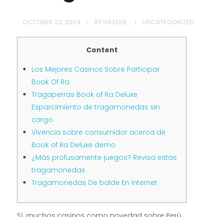
OCTOBER 22, 2024
BY
HASEEB
UNCATEGORIZED
CONTACT
Content
Los Mejores Casinos Sobre Participar
Book Of Ra:
Tragaperras Book of Ra Deluxe
Esparcimiento de tragamonedas sin
cargo
Vivencia sobre consumidor acerca de
Book of Ra Deluxe demo
¿Más profusamente juegos? Revisa estas
tragamonedas
Tragamonedas De balde En internet
Sí, muchos casinos como novedad sobre Perú