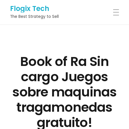
Flogix Tech
The Best Strategy to Sell
HOME
Book of Ra Sin
ABOUT
cargo Juegos
SERVICES
sobre maquinas
tragamonedas
PROJECTS
gratuito!
BLOG