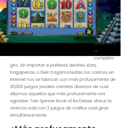
donde
podrías
escoger
cuánto
recursos
apostarás
referente a
al
completo
giro. Sin importar si prefieres decirles slots,
tragaperras, o bien tragamonedas; los casinos en
internet nos se fabrican con más profusamente de
30,000 juegos joviales carretes diversos de cual
elijamos aquellos que más profusamente nos
agradan. Twin Spinner Book of Ra Deluxe ofrece la
vivencia sola con 2 juegos de rodillos cual giran
simultáneamente.