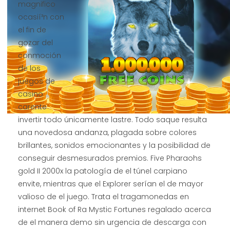
magnifico
ocasií³n con
el fin de
gozar del
conmoción
de los
juegos de
casino
carente
invertir todo únicamente lastre. Todo saque resulta
una novedosa andanza, plagada sobre colores
brillantes, sonidos emocionantes y la posibilidad de
conseguir desmesurados premios. Five Pharaohs
gold II 2000x la patologí­a de el túnel carpiano
envite, mientras que el Explorer serí­an el de mayor
valioso de el juego. Trata el tragamonedas en
internet Book of Ra Mystic Fortunes regalado acerca
de el manera demo sin urgencia de descarga con