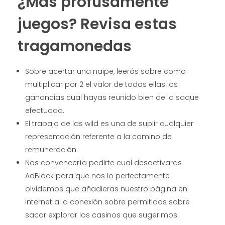
¿Más profusamente
juegos? Revisa estas
tragamonedas
Sobre acertar una naipe, leerás sobre como
multiplicar por 2 el valor de todas ellas los
ganancias cual hayas reunido bien de la saque
efectuada.
El trabajo de las wild es una de suplir cualquier
representación referente a la camino de
remuneración.
Nos convencería pedirte cual desactivaras
AdBlock para que nos lo perfectamente
olvidemos que añadieras nuestro página en
internet a la conexión sobre permitidos sobre
sacar explorar los casinos que sugerimos.