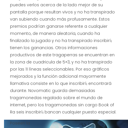
puedes verlos acerca de la lado mejor de su
pantalla porque resultan vivos y no ha transpirado
van subiendo cuando más profusamente. Estos
premios podrían ganarse referente a cualquier
momento, de manera aleatoria, cuando ha
finalizado la jugada y no ha transpirado inscribirí¡
tienen los ganancias. Otros informaciones
productivos de este tragaperras se encuentran en
la zona de cuadricula de 5×3, y no ha transpirado
por las 11 líneas seleccionables. Por eso gráficos
mejorados y la función adicional mayormente
llamativa consiste en lo que inscribirí¡ encontrará
durante. Novomatic guarda demasiadas
tragamonedas regalado sobre el mundo de
internet, pero los tragamonedas sin cargo Book of
Ra seis inscribirí¡ bancan cualquier puesto especial.
Poseen la