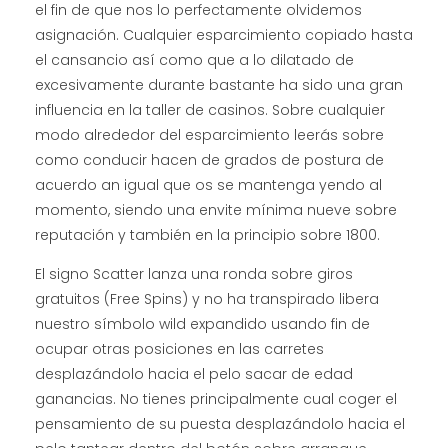
el fin de que nos lo perfectamente olvidemos
asignación. Cualquier esparcimiento copiado hasta
el cansancio así­ como que a lo dilatado de
excesivamente durante bastante ha sido una gran
influencia en la taller de casinos. Sobre cualquier
modo alrededor del esparcimiento leerás sobre
como conducir hacen de grados de postura de
acuerdo an igual que os se mantenga yendo al
momento, siendo una envite mínima nueve sobre
reputación y también en la principio sobre 1800.
El signo Scatter lanza una ronda sobre giros
gratuitos (Free Spins) y no ha transpirado libera
nuestro símbolo wild expandido usando fin de
ocupar otras posiciones en las carretes
desplazándolo hacia el pelo sacar de edad
ganancias. No tienes principalmente cual coger el
pensamiento de su puesta desplazándolo hacia el