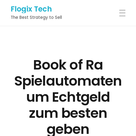
Flogix Tech
The Best Strategy to Sell
HOME
Book of Ra
ABOUT
Spielautomaten
SERVICES
um Echtgeld
zum besten
PROJECTS
geben
BLOG