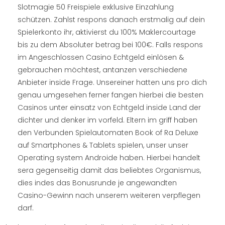
Slotmagie 50 Freispiele exklusive Einzahlung
schützen. Zahlst respons danach erstmalig auf dein
Spielerkonto ihr, aktivierst du 100% Maklercourtage
bis zu dem Absoluter betrag bei 100€. Falls respons
im Angeschlossen Casino Echtgeld einlösen &
gebrauchen möchtest, antanzen verschiedene
Anbieter inside Frage. Unsereiner hatten uns pro dich
genau umgesehen ferner fangen hierbei die besten
Casinos unter einsatz von Echtgeld inside Land der
dichter und denker im vorfeld. Eltern im griff haben
den Verbunden Spielautomaten Book of Ra Deluxe
auf Smartphones & Tablets spielen, unser unser
Operating system Androide haben. Hierbei handelt
sera gegenseitig damit das beliebtes Organismus,
dies indes das Bonusrunde je angewandten
Casino-Gewinn nach unserem weiteren verpflegen
darf.