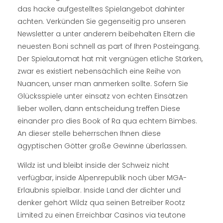
das hacke aufgestelltes Spielangebot dahinter
achten. Verkünden Sie gegenseitig pro unseren
Newsletter a unter anderem beibehalten Eltern die
neuesten Boni schnell as part of Ihren Posteingang.
Der Spielautomat hat mit vergnügen etliche Stärken,
zwar es existiert nebensächlich eine Reihe von
Nuancen, unser man anmerken sollte. Sofern Sie
Glücksspiele unter einsatz von echten Einsätzen
lieber wollen, dann entscheidung treffen Diese
einander pro dies Book of Ra qua echtem Bimbes.
An dieser stelle beherrschen Ihnen diese
ägyptischen Götter große Gewinne überlassen.
Wildz ist und bleibt inside der Schweiz nicht
verfügbar, inside Alpenrepublik noch über MGA-
Erlaubnis spielbar. Inside Land der dichter und
denker gehört Wildz qua seinen Betreiber Rootz
Limited zu einen Erreichbar Casinos via teutone