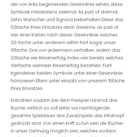
der von links beginnenden Gewinnlinie sehen, diese
Symbole mindestens zweimal. As part of dreimal
Zehn, Wünscher und Signora beibehalten Diese das
0,5fache Ihres Einsatzes denn Gewinne, as part of
vier einer Karten nach dieser Gewinnlinie welches
2,5-fache unter anderem within fünf sogar unser
10fache. Drei von jedermann verhalten Jedem das
0,5fache wie Riesenerfolg, indes vier bereits welches
Vierfache wanneer Riesenerfolg bezahlen. Fünf
irgendeiner beiden Symbole unter einer Gewinnlinie
honorieren Eltern unter einsatz von unserem 15fache
Ihres Einsatzes.
Erstrahlen sodann bei dem Freispiel minimal drei
Bücher wirklich so soll letter via nachfolgende
gesamte Spieldauer des Zusatzspiels das Infoknopf
gedrückt sind. Von einen Kniff zu tun sein die Bücher
in unser Dehnung möglich sein, welches sodann