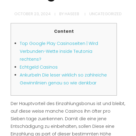
OCTOBER 23, 2024
BY
HASEEB
UNCATEGORIZED
CONTACT
Content
Top Google Play Casinoseiten | Wird
Verbunden-Wette inside Teutonia
rechtens?
Echtgeld Casinos
Ankurbeln Die leser wirklich so zahlreiche
Gewinnlinien genau so wie denkbar
Der Hauptvorteil des Einzahlungsbonus ist und bleibt,
auf diese weise manche Casinos ihn öfter pro
Sieben tage zuerkennen. Damit die eine jene
Entschädigung zu einbehalten, sollen Diese eine
Einzahlung as part of dieser bestimmten Höhe