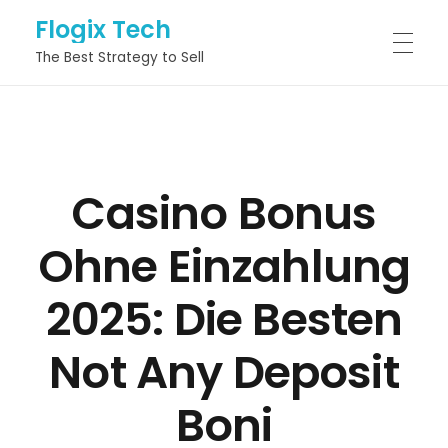
Flogix Tech
The Best Strategy to Sell
HOME
Casino Bonus
ABOUT
Ohne Einzahlung
SERVICES
2025: Die Besten
Not Any Deposit
PROJECTS
Boni
BLOG