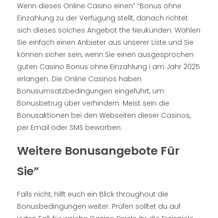
Wenn dieses Online Casino einen” “Bonus ohne
Einzahlung zu der Verfügung stellt, danach richtet
sich dieses solches Angebot the Neukunden. Wählen
Sie einfach einen Anbieter aus unserer Liste und Sie
können sicher sein, wenn Sie einen ausgesprochen
guten Casino Bonus ohne Einzahlung i am Jahr 2025
erlangen. Die Online Casinos haben
Bonusumsatzbedingungen eingeführt, um
Bonusbetrug über verhindern. Meist sein die
Bonusaktionen bei den Webseiten dieser Casinos,
per Email oder SMS beworben.
Weitere Bonusangebote Für
Sie”
Falls nicht, hilft euch ein Blick throughout die
Bonusbedingungen weiter. Prüfen solltet du auf