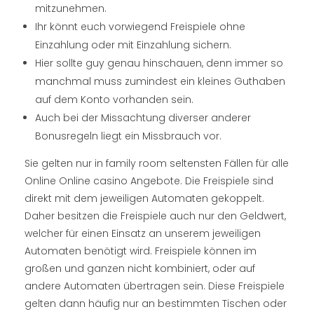
mitzunehmen.
Ihr könnt euch vorwiegend Freispiele ohne
Einzahlung oder mit Einzahlung sichern.
Hier sollte guy genau hinschauen, denn immer so
manchmal muss zumindest ein kleines Guthaben
auf dem Konto vorhanden sein.
Auch bei der Missachtung diverser anderer
Bonusregeln liegt ein Missbrauch vor.
Sie gelten nur in family room seltensten Fällen für alle
Online Online casino Angebote. Die Freispiele sind
direkt mit dem jeweiligen Automaten gekoppelt.
Daher besitzen die Freispiele auch nur den Geldwert,
welcher für einen Einsatz an unserem jeweiligen
Automaten benötigt wird. Freispiele können im
großen und ganzen nicht kombiniert, oder auf
andere Automaten übertragen sein. Diese Freispiele
gelten dann häufig nur an bestimmten Tischen oder