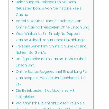
Belohnungen Freischalten Mit Dem
Neuesten Bonus Von Gemstone Reels
Casino
Vorteile Darüber Hinaus Nachteile Von
Online Casino Freispielen Ohne Einzahlung
Was Wirklich Ist Ein Simply No Deposit
Casino Added Bonus Ohne Einzahlung?
Freispiel Benefit Im Online On Line Casino
Nutzen: So Geht’s
Häufige Fehler Beim Casino-bonus Ohne
Einzahlung
Online Bonus Abgerechnet Einzahlung Für
Casinospiele: Welche Unterschiede Gibt
Es?
Die Beliebtesten Slot Machines Mit
Freispielen
Wo Kann Ich Die Anzahl Dieser Freispiele