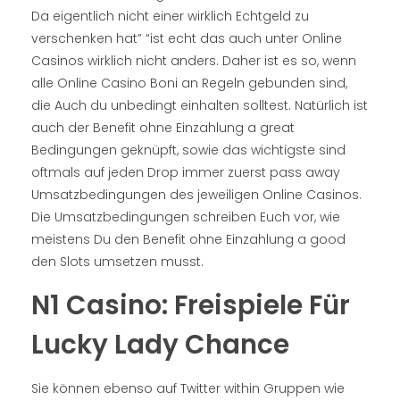
Da eigentlich nicht einer wirklich Echtgeld zu
verschenken hat” “ist echt das auch unter Online
Casinos wirklich nicht anders. Daher ist es so, wenn
alle Online Casino Boni an Regeln gebunden sind,
die Auch du unbedingt einhalten solltest. Natürlich ist
auch der Benefit ohne Einzahlung a great
Bedingungen geknüpft, sowie das wichtigste sind
oftmals auf jeden Drop immer zuerst pass away
Umsatzbedingungen des jeweiligen Online Casinos.
Die Umsatzbedingungen schreiben Euch vor, wie
meistens Du den Benefit ohne Einzahlung a good
den Slots umsetzen musst.
N1 Casino: Freispiele Für
Lucky Lady Chance
Sie können ebenso auf Twitter within Gruppen wie