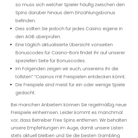
so muss sich welcher Spieler häufig zwischen den
Spins darüber hinaus dem Einzahlungsbonus
befinden.
Dies sollten Sie jedoch für jedes Casino eigene in
den AGB überprüfen.
Eine täglich aktualisierte Übersicht vonseiten
Bonuscodes für Casino-Boni findet ihr auf unserer
speziellen Seite für Bonuscodes.
Im Folgenden zeigen wir euch, unsereins ihr die
tollsten” “Casinos mit Freispielen entdecken könnt.
Die Freispiele sind meist für ein oder wenige Spiele
gedacht.
Bei manchen Anbietern können Sie regelmäßig neue
Freispiele einheimsen. Leider kommt es manchmal
vor, dass Betreiber Free Spins entfernen. Wir behalten
unsere Empfehlungen im Auge, damit unsere Listen
stets aktuell bleiben und Sie die besten Gambling