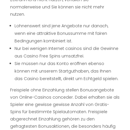
normalerweise und Sie können sie nicht mehr
nutzen.
Lohnenswert sind jene Angebote nur danach,
wenn eine attraktive Bonussumme mit fairen
Bedingungen kombiniert ist.
Nur bei wenigen Internet casinos sind die Gewinne
aus Casino Free Spins umsatzfrei.
Sie müssen nur das Konto eröffnen ebenso
können mit unserem Startguthaben, das Ihnen
das Casino bereitstellt, direkt um Echtgeld spielen.
Freispiele ohne Einzahlung stellen Bonusangebote
von Online-Casinos conceder. Dabei erhalten sie als
Spieler eine gewisse gewisse Anzahl von Gratis-
Spins für bestimmte Spielautomaten. Freispiele
abgerechnet Einzahlung gehören zu den
gefragtesten Bonusaktionen, die besonders häufig