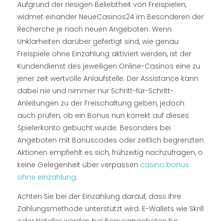
Aufgrund der riesigen Beliebtheit von Freispielen,
widmet einander NeueCasinos24 im Besonderen der
Recherche je nach neuen Angeboten. Wenn
Unklarheiten darüber gefertigt sind, wie genau
Freispiele ohne Einzahlung aktiviert werden, ist der
Kundendienst des jeweiligen Online-Casinos eine zu
jener zeit wertvolle Anlaufstelle. Der Assistance kann
dabei nie und nimmer nur Schritt-für-Schritt-
Anleitungen zu der Freischaltung geben, jedoch
auch prüfen, ob ein Bonus nun korrekt auf dieses
Spielerkonto gebucht wurde. Besonders bei
Angeboten mit Bonuscodes oder zeitlich begrenzten
Aktionen empfiehlt es sich, frühzeitig nachzufragen, o
keine Gelegenheit über verpassen
casino bonus
ohne einzahlung
.
Achten Sie bei der Einzahlung darauf, dass Ihre
Zahlungsmethode unterstützt wird. E-Wallets wie Skrill