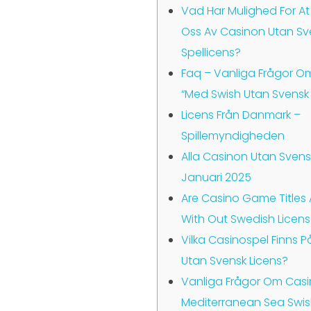
Vad Har Mulighed For At
Oss Av Casinon Utan Sv
Spellicens?
Faq – Vanliga Frågor O
“Med Swish Utan Svensk 
Licens Från Danmark –
Spillemyndigheden
Alla Casinon Utan Svens
Januari 2025
Are Casino Game Titles 
With Out Swedish Licens
Vilka Casinospel Finns 
Utan Svensk Licens?
Vanliga Frågor Om Cas
Mediterranean Sea Swi