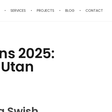
SERVICES
PROJECTS
BLOG
CONTACT
ns 2025:
 Utan
a Swish