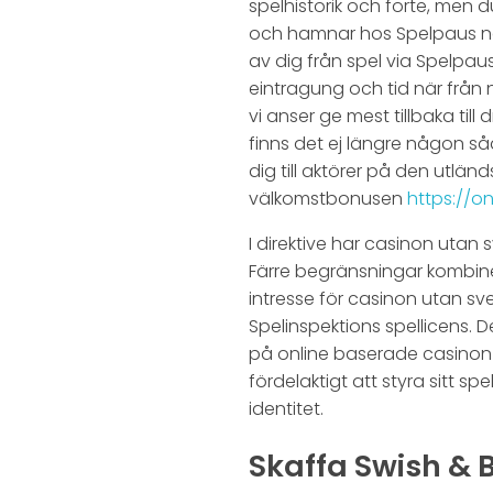
spelhistorik och forte, men d
och hamnar hos Spelpaus när 
av dig från spel via Spelp
eintragung och tid när från
vi anser ge mest tillbaka till
finns det ej längre någon s
dig till aktörer på den utl
välkomstbonusen
https://o
I direktive har casinon utan 
Färre begränsningar kombiner
intresse för casinon utan s
Spelinspektions spellicens.
på online baserade casinon 
fördelaktigt att styra sitt sp
identitet.
Skaffa Swish & 