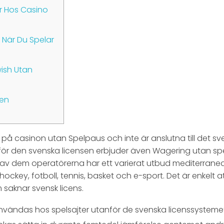
 Hos Casino
 När Du Spelar
ish Utan
en
 på casinon utan Spelpaus och inte är anslutna till det sv
nför den svenska licensen erbjuder även Wagering utan sp
utav dem operatörerna har ett varierat utbud mediterra
hockey, fotboll, tennis, basket och e-sport. Det är enkel
 saknar svensk licens.
nvändas hos spelsajter utanför de svenska licenssystemet