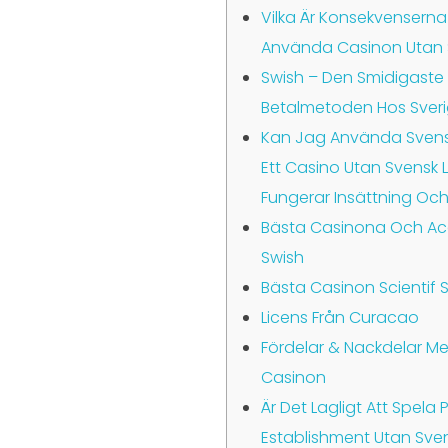
Vilka Är Konsekvenserna
Använda Casinon Utan
Swish – Den Smidigaste
Betalmetoden Hos Sveri
Kan Jag Använda Svens
Ett Casino Utan Svensk L
Fungerar Insättning Oc
Bästa Casinona Och Ac
Swish
Bästa Casinon Scientif 
Licens Från Curacao
Fördelar & Nackdelar M
Casinon
Är Det Lagligt Att Spela
Establishment Utan Sven