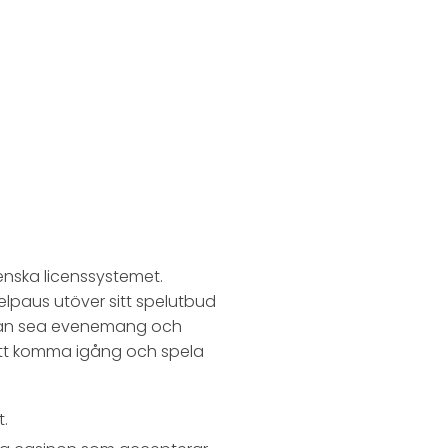
enska licenssystemet.
elpaus utöver sitt spelutbud
nean sea evenemang och
t att komma igång och spela
.