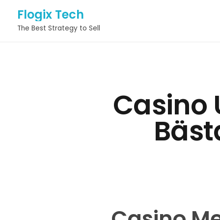
Flogix Tech
The Best Strategy to Sell
Casino 
Bäst
Casino Me