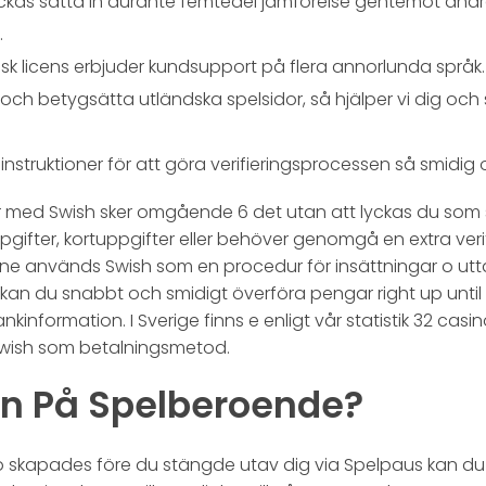
ckas sätta in durante femtedel jämförelse gentemot and
.
 licens erbjuder kundsupport på flera annorlunda språk.
ch betygsätta utländska spelsidor, så hjälper vi dig och 
 instruktioner för att göra verifieringsprocessen så smidig 
ar med Swish sker omgående 6 det utan att lyckas du so
gifter, kortuppgifter eller behöver genomgå en extra verifi
ne används Swish som en procedur för insättningar o utt
an du snabbt och smidigt överföra pengar right up until d
information. I Sverige finns e enligt vår statistik 32 cas
wish som betalningsmetod.
en På Spelberoende?
kapades före du stängde utav dig via Spelpaus kan du g