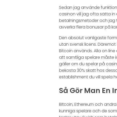
Sedan jag använde funktionen 
casinon vill jag ofta sätta in
betalningsmetoder och jag ti
avverka flera bonusar på kor
Den absolut vanligaste forme
utan svensk licens. Däremot
Bitcoin används. Alla on lin
att samtliga spelare måste i
gäller om du spelar på casi
bekosta 30% skatt hos dessa. 
establishment du vill spela h
Så Gör Man En I
Bitcoin, Ethereum och andra 
kunniga spelare och de som p