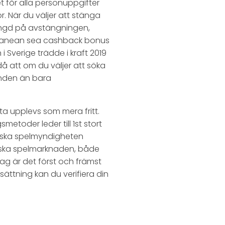
et för alla personuppgifter
. När du väljer att stänga
ängd på avstängningen,
terranean sea cashback bonus
i Sverige trädde i kraft 2019
å att om du väljer att söka
anden än bara
fta upplevs som mera fritt.
etoder leder till 1st stort
enska spelmyndigheten
enska spelmarknaden, både
ag är det först och främst
nsättning kan du verifiera din