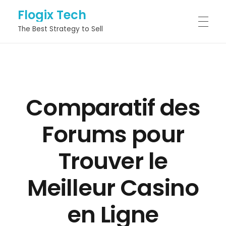
Flogix Tech
The Best Strategy to Sell
HOME
Comparatif des
ABOUT
Forums pour
SERVICES
Trouver le
Meilleur Casino
PROJECTS
en Ligne
BLOG