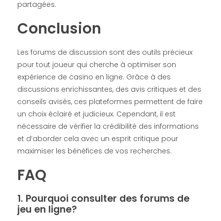
partagées.
Conclusion
Les forums de discussion sont des outils précieux
pour tout joueur qui cherche à optimiser son
expérience de casino en ligne. Grâce à des
discussions enrichissantes, des avis critiques et des
conseils avisés, ces plateformes permettent de faire
un choix éclairé et judicieux. Cependant, il est
nécessaire de vérifier la crédibilité des informations
et d’aborder cela avec un esprit critique pour
maximiser les bénéfices de vos recherches.
FAQ
1. Pourquoi consulter des forums de
jeu en ligne?