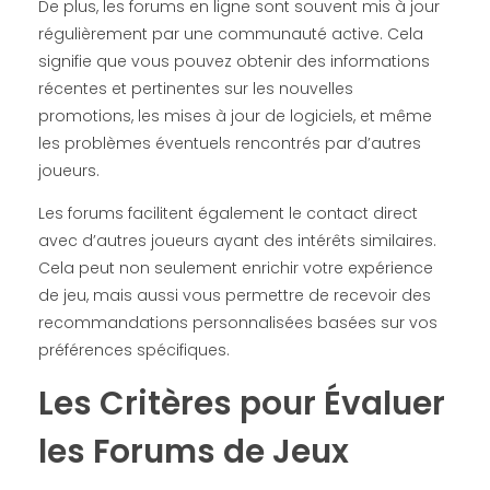
De plus, les forums en ligne sont souvent mis à jour
régulièrement par une communauté active. Cela
signifie que vous pouvez obtenir des informations
récentes et pertinentes sur les nouvelles
promotions, les mises à jour de logiciels, et même
les problèmes éventuels rencontrés par d’autres
joueurs.
Les forums facilitent également le contact direct
avec d’autres joueurs ayant des intérêts similaires.
Cela peut non seulement enrichir votre expérience
de jeu, mais aussi vous permettre de recevoir des
recommandations personnalisées basées sur vos
préférences spécifiques.
Les Critères pour Évaluer
les Forums de Jeux