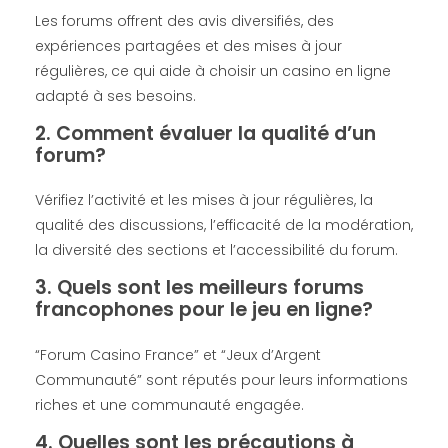
Les forums offrent des avis diversifiés, des
expériences partagées et des mises à jour
régulières, ce qui aide à choisir un casino en ligne
adapté à ses besoins.
2. Comment évaluer la qualité d’un
forum?
Vérifiez l’activité et les mises à jour régulières, la
qualité des discussions, l’efficacité de la modération,
la diversité des sections et l’accessibilité du forum.
3. Quels sont les meilleurs forums
francophones pour le jeu en ligne?
“Forum Casino France” et “Jeux d’Argent
Communauté” sont réputés pour leurs informations
riches et une communauté engagée.
4. Quelles sont les précautions à