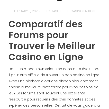
FEBRUARY 11, 2025
BY
HASEEB
CASINO EN LIGNE
Comparatif des
CONTACT
Forums pour
Trouver le Meilleur
Casino en Ligne
Dans un monde numérique en constante évolution,
il peut être difficile de trouver un bon casino en ligne.
Avec une pléthore d’options disponibles, comment
choisir la meilleure plateforme pour vos besoins de
jeu? Les forums sont souvent une excellente
ressource pour recueillir des avis honnêtes et des
expériences personnelles. Cet article vous guidera à