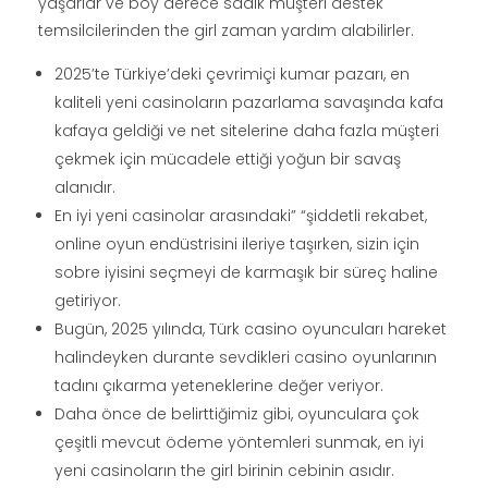
yaşarlar ve boy derece sadık müşteri destek
temsilcilerinden the girl zaman yardım alabilirler.
2025’te Türkiye’deki çevrimiçi kumar pazarı, en
kaliteli yeni casinoların pazarlama savaşında kafa
kafaya geldiği ve net sitelerine daha fazla müşteri
çekmek için mücadele ettiği yoğun bir savaş
alanıdır.
En iyi yeni casinolar arasındaki” “şiddetli rekabet,
online oyun endüstrisini ileriye taşırken, sizin için
sobre iyisini seçmeyi de karmaşık bir süreç haline
getiriyor.
Bugün, 2025 yılında, Türk casino oyuncuları hareket
halindeyken durante sevdikleri casino oyunlarının
tadını çıkarma yeteneklerine değer veriyor.
Daha önce de belirttiğimiz gibi, oyunculara çok
çeşitli mevcut ödeme yöntemleri sunmak, en iyi
yeni casinoların the girl birinin cebinin asıdır.