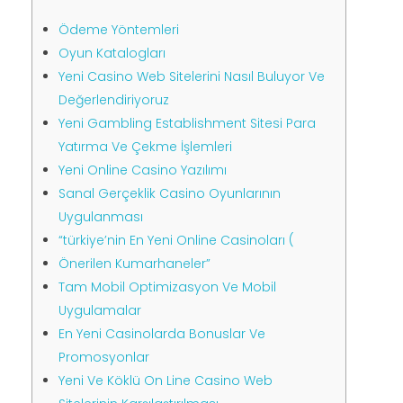
Ödeme Yöntemleri
Oyun Katalogları
Yeni Casino Web Sitelerini Nasıl Buluyor Ve
Değerlendiriyoruz
Yeni Gambling Establishment Sitesi Para
Yatırma Ve Çekme İşlemleri
Yeni Online Casino Yazılımı
Sanal Gerçeklik Casino Oyunlarının
Uygulanması
“türkiye’nin En Yeni Online Casinoları (
Önerilen Kumarhaneler”
Tam Mobil Optimizasyon Ve Mobil
Uygulamalar
En Yeni Casinolarda Bonuslar Ve
Promosyonlar
Yeni Ve Köklü On Line Casino Web