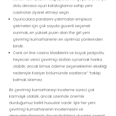
dolu devasa oyun kataloglarına sahip yeni
casinoları ziyaret etmeyi seçin.
Oyunculara paralarını yatırmaları empieza
çekmeleri için çok sayıda güvenli seçenek
sunmak, en yüksek puan alan the girl yeni
çevrimiçi kumarhanenin en ayrılmaz yönlerinden
biridir.
Canlı on line casino klasiklerini ve büyük jackpotlu
heyecan verici çevrimiçi slotları oynamak harika
olabilir, ancak kimse ödeme seçeneklerinin eksikliği
nedeniyle Kasiyer bölümünde saatlerce” “takılıp
kalmak istemez.
Bir çevrimiçi kumarhaneyi inceleme süreci çok
karmaşık olabilir, ancak üzerinde önemle
durduğumuz belirli hususlar vardır. İşte her yeni
çevrimiçi kumarhanenin incelemesini ve
derecelendirmesini dayandırdığımız durante önemli