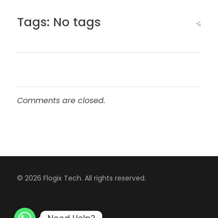
Tags: No tags
Comments are closed.
© 2026 Flogix Tech. All rights reserved.