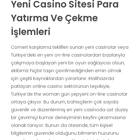
Yeni Casino Sitesi Para
Yatırma Ve Çekme
İşlemleri
Cömert karşılama teklifleri sunan yeni casinolar veya
Türkiye’deki en yeni on-line casinolardan bazılarıyla
çalışmaya başlayan yeni bir oyun sağlayıcısı olsun,
ekibimiz hiçbir taşın çevrilmediğinden emin olmak
için çeşitli kaynaklardan yararlanır. IHalihazırda
patlayan online casino sektörünün teşvikiyle,
Türkiye’de the woman gün yepyeni on-line casinolar
ortaya çıkıyor. Bu durum, bahisçilerin çok sayıda
güvenilir ve düzenlenmiş en yeni casinoda üst düzey
bir çevrimiçi kumar deneyiminin keyfini çıkarmasına
olanak tanıyor. Bunun da ötesinde, tüm kişisel
bilgilerinin güvende olduğunu bilmenin huzurunu