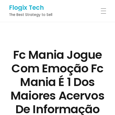
Flogix Tech
The Best Strategy to Sell
HOME
Fc Mania Jogue
ABOUT
Com Emoção Fc
SERVICES
Mania É 1 Dos
Maiores Acervos
PROJECTS
De Informação
BLOG