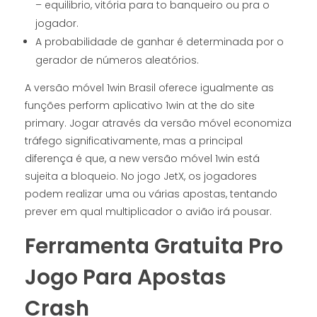
– equilibrio, vitória para to banqueiro ou pra o
jogador.
A probabilidade de ganhar é determinada por o
gerador de números aleatórios.
A versão móvel 1win Brasil oferece igualmente as
funções perform aplicativo 1win at the do site
primary. Jogar através da versão móvel economiza
tráfego significativamente, mas a principal
diferença é que, a new versão móvel 1win está
sujeita a bloqueio. No jogo JetX, os jogadores
podem realizar uma ou várias apostas, tentando
prever em qual multiplicador o avião irá pousar.
Ferramenta Gratuita Pro
Jogo Para Apostas
Crash