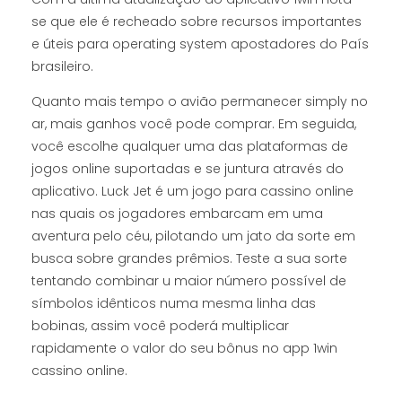
se que ele é recheado sobre recursos importantes
e úteis para operating system apostadores do País
brasileiro.
Quanto mais tempo o avião permanecer simply no
ar, mais ganhos você pode comprar. Em seguida,
você escolhe qualquer uma das plataformas de
jogos online suportadas e se juntura através do
aplicativo. Luck Jet é um jogo para cassino online
nas quais os jogadores embarcam em uma
aventura pelo céu, pilotando um jato da sorte em
busca sobre grandes prêmios. Teste a sua sorte
tentando combinar u maior número possível de
símbolos idênticos numa mesma linha das
bobinas, assim você poderá multiplicar
rapidamente o valor do seu bônus no app 1win
cassino online.