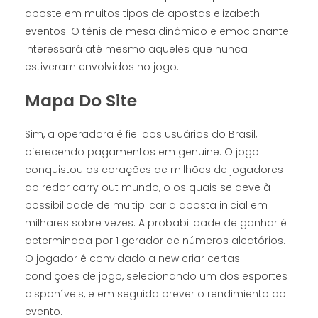
aposte em muitos tipos de apostas elizabeth
eventos. O tênis de mesa dinâmico e emocionante
interessará até mesmo aqueles que nunca
estiveram envolvidos no jogo.
Mapa Do Site
Sim, a operadora é fiel aos usuários do Brasil,
oferecendo pagamentos em genuine. O jogo
conquistou os corações de milhões de jogadores
ao redor carry out mundo, o os quais se deve à
possibilidade de multiplicar a aposta inicial em
milhares sobre vezes. A probabilidade de ganhar é
determinada por 1 gerador de números aleatórios.
O jogador é convidado a new criar certas
condições de jogo, selecionando um dos esportes
disponíveis, e em seguida prever o rendimiento do
evento.