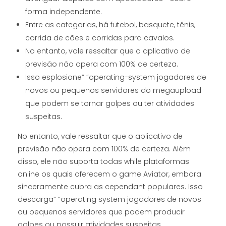
forma independente.
Entre as categorias, há futebol, basquete, tênis,
corrida de cães e corridas para cavalos.
No entanto, vale ressaltar que o aplicativo de
previsão não opera com 100% de certeza.
Isso esplosione” “operating-system jogadores de
novos ou pequenos servidores do megaupload
que podem se tornar golpes ou ter atividades
suspeitas.
No entanto, vale ressaltar que o aplicativo de
previsão não opera com 100% de certeza. Além
disso, ele não suporta todas while plataformas
online os quais oferecem o game Aviator, embora
sinceramente cubra as cependant populares. Isso
descarga” “operating system jogadores de novos
ou pequenos servidores que podem producir
golpes ou possuir atividades suspeitas.