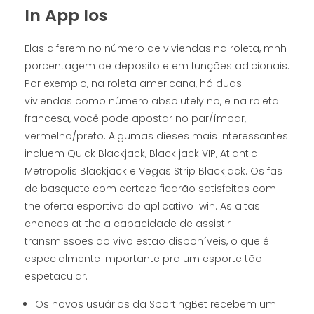
In App Ios
Elas diferem no número de viviendas na roleta, mhh
porcentagem de deposito e em funções adicionais.
Por exemplo, na roleta americana, há duas
viviendas como número absolutely no, e na roleta
francesa, você pode apostar no par/ímpar,
vermelho/preto. Algumas dieses mais interessantes
incluem Quick Blackjack, Black jack VIP, Atlantic
Metropolis Blackjack e Vegas Strip Blackjack. Os fãs
de basquete com certeza ficarão satisfeitos com
the oferta esportiva do aplicativo 1win. As altas
chances at the a capacidade de assistir
transmissões ao vivo estão disponíveis, o que é
especialmente importante pra um esporte tão
espetacular.
Os novos usuários da SportingBet recebem um