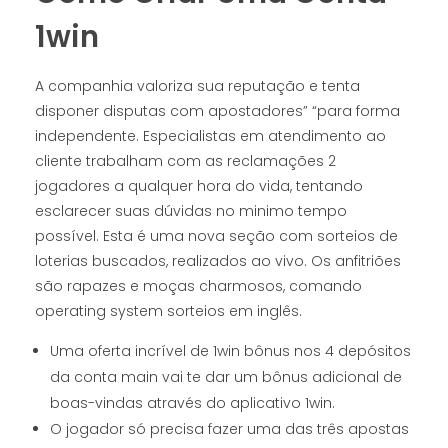
1win
A companhia valoriza sua reputação e tenta
disponer disputas com apostadores” “para forma
independente. Especialistas em atendimento ao
cliente trabalham com as reclamações 2
jogadores a qualquer hora do vida, tentando
esclarecer suas dúvidas no minimo tempo
possível. Esta é uma nova seção com sorteios de
loterias buscados, realizados ao vivo. Os anfitriões
são rapazes e moças charmosos, comando
operating system sorteios em inglês.
Uma oferta incrível de 1win bônus nos 4 depósitos
da conta main vai te dar um bônus adicional de
boas-vindas através do aplicativo 1win.
O jogador só precisa fazer uma das três apostas