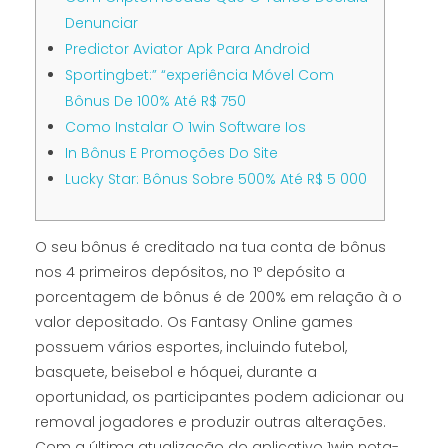
Denunciar
Predictor Aviator Apk Para Android
Sportingbet:” “experiência Móvel Com
Bônus De 100% Até R$ 750
Como Instalar O 1win Software Ios
In Bônus E Promoções Do Site
Lucky Star: Bônus Sobre 500% Até R$ 5 000
O seu bônus é creditado na tua conta de bônus
nos 4 primeiros depósitos, no 1º depósito a
porcentagem de bônus é de 200% em relação à o
valor depositado. Os Fantasy Online games
possuem vários esportes, incluindo futebol,
basquete, beisebol e hóquei, durante a
oportunidad, os participantes podem adicionar ou
removal jogadores e produzir outras alterações.
Com a última atualização do aplicativo 1win nota-