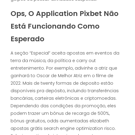
Ops, O Application Pixbet Não
Está Funcionando Como
Esperado
A seção “Especial” aceita apostas em eventos da
terra da música, da política e carry out
entretenimento. Por exemplo, adivinhe a atriz que
ganhará to Oscar de Melhor Atriz em o filme de
2022. Mais de twenty formas de deposito estão
disponíveis pra depósito, incluindo transferências
bancárias, carteiras eletrônicas e criptomoedas.
Dependendo das condições da promoção, eles
podem trazer um bônus de recarga de 500%,
bônus gratuitos, odds aumentadas elizabeth
apostas grátis search engine optimization risco.