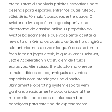
oferta. Estão disponíveis palpites esportivos para
dezenas para esportes, entre” “os quais futebol,
vôlei, tênis, Fórmula 1, basquete, entre outros. O
Aviator no 1win app é um jogo disponível na
plataforma do cassino online. O propósito do
Aviator basicamente é que você tente acertar a
new altura máxima os quais o aviãozinho atingirá a
tela anteriormente a voar longe. O cassino tem o
foco forte na jogos crash, lo que Aviator, Lucky Jet,
JetX e Acceleration n Cash, além de títulos
exclusivos. Além disso, the plataforma oferece
torneios diários de caça-níqueis e eventos
especiais com premiações na dinheiro.
Ultimamente, operating system esports vêm
ganhando rapidamente popularidade at the
muitos sites para apostas oferecem boas
condições para este tipo de expresamente.