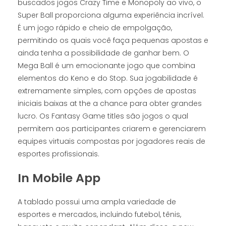
buscados jogos Crazy Time e Monopoly ao vivo, o
Super Ball proporciona alguma experiência incrível.
É um jogo rápido e cheio de empolgação,
permitindo os quais você faça pequenas apostas e
ainda tenha a possibilidade de ganhar bem. O
Mega Ball é um emocionante jogo que combina
elementos do Keno e do Stop. Sua jogabilidade é
extremamente simples, com opções de apostas
iniciais baixas at the a chance para obter grandes
lucro. Os Fantasy Game titles são jogos o qual
permitem aos participantes criarem e gerenciarem
equipes virtuais compostas por jogadores reais de
esportes profissionais.
In Mobile App
A tablado possui uma ampla variedade de
esportes e mercados, incluindo futebol, tênis,