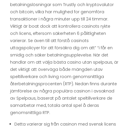
betalningslösningar som Trustly och kryptovalutor
och bitcoin, vilka har mulighed for genomföra
transaktioner i några minuter upp till 24 timmar.
Viktigt är boat dock att kontrollera casinots rykte
och licens, eftersom säkerheten 6 pålitligheten
varierar. Se även till att förstå casinots
uttagspolicyer för att försäkra dig om att” “i får en
smidig och säker betalningsupplevelse. När det
handlar om att välja bästa casino utan spelpaus, är
det viktigt att överväga både mängden utav
speltillverkare och living room genomsnittliga
återbetalningsprocenten (RTP). Nedan finns durante
jämförelse av några populära casinon i avsaknad
av Spelpaus, baserat på antalet speltillverkare de
samarbetar med, totala antal spel å deras
genomsnittliga RTP.
Detta varierar sig från casinon med svensk licens