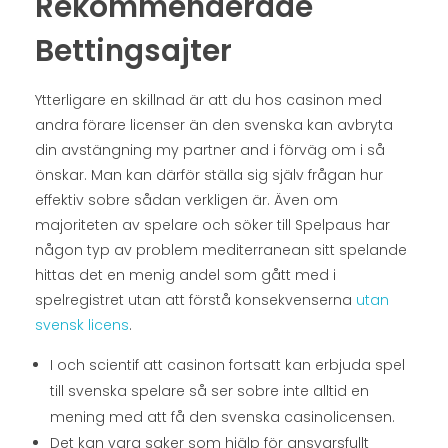
Rekommenderade
Bettingsajter
Ytterligare en skillnad är att du hos casinon med
andra förare licenser än den svenska kan avbryta
din avstängning my partner and i förväg om i så
önskar. Man kan därför ställa sig själv frågan hur
effektiv sobre sådan verkligen är. Även om
majoriteten av spelare och söker till Spelpaus har
någon typ av problem mediterranean sitt spelande
hittas det en menig andel som gått med i
spelregistret utan att förstå konsekvenserna
utan
svensk licens
.
I och scientif att casinon fortsatt kan erbjuda spel
till svenska spelare så ser sobre inte alltid en
mening med att få den svenska casinolicensen.
Det kan vara saker som hjälp för ansvarsfullt