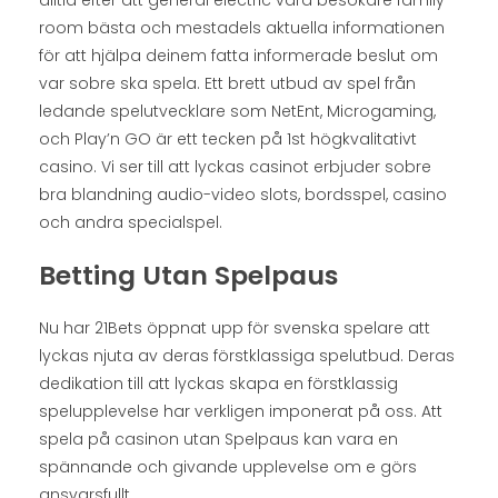
room bästa och mestadels aktuella informationen
för att hjälpa deinem fatta informerade beslut om
var sobre ska spela. Ett brett utbud av spel från
ledande spelutvecklare som NetEnt, Microgaming,
och Play’n GO är ett tecken på 1st högkvalitativt
casino. Vi ser till att lyckas casinot erbjuder sobre
bra blandning audio-video slots, bordsspel, casino
och andra specialspel.
Betting Utan Spelpaus
Nu har 21Bets öppnat upp för svenska spelare att
lyckas njuta av deras förstklassiga spelutbud. Deras
dedikation till att lyckas skapa en förstklassig
spelupplevelse har verkligen imponerat på oss. Att
spela på casinon utan Spelpaus kan vara en
spännande och givande upplevelse om e görs
ansvarsfullt.