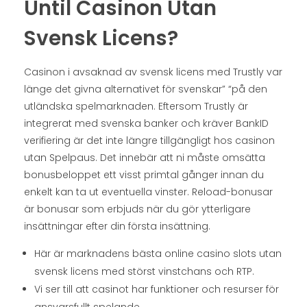
Until Casinon Utan
Svensk Licens?
Casinon i avsaknad av svensk licens med Trustly var
länge det givna alternativet för svenskar” “på den
utländska spelmarknaden. Eftersom Trustly är
integrerat med svenska banker och kräver BankID
verifiering är det inte längre tillgängligt hos casinon
utan Spelpaus. Det innebär att ni måste omsätta
bonusbeloppet ett visst primtal gånger innan du
enkelt kan ta ut eventuella vinster. Reload-bonusar
är bonusar som erbjuds när du gör ytterligare
insättningar efter din första insättning.
Här är marknadens bästa online casino slots utan
svensk licens med störst vinstchans och RTP.
Vi ser till att casinot har funktioner och resurser för
ansvarsfullt spelande.