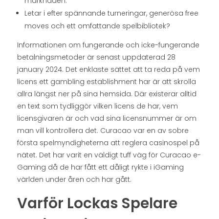
marknaden.
Letar i efter spännande turneringar, generösa free
moves och ett omfattande spelbibliotek?
Informationen om fungerande och icke-fungerande
betalningsmetoder är senast uppdaterad 28
january 2024. Det enklaste sättet att ta reda på vem
licens ett gambling establishment har är att skrolla
allra längst ner på sina hemsida. Där existerar alltid
en text som tydliggör vilken licens de har, vem
licensgivaren är och vad sina licensnummer är om
man vill kontrollera det. Curacao var en av sobre
första spelmyndigheterna att reglera casinospel på
nätet. Det har varit en väldigt tuff väg för Curacao e-
Gaming då de har fått ett dåligt rykte i iGaming
världen under åren och har gått.
Varför Lockas Spelare