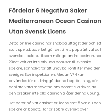
Fördelar 6 Negativa Saker
Mediterranean Ocean Casinon
Utan Svensk Licens
Detta on line casino har snabba uttagstider och ett
stort spelutbud, vilket gör det till ett populärt val dull
svenska spelare. Liksom många andra casinon, har
20Bet valt att inte erbjuda bonusar till svenska
spelare, sannolikt för att undvika konflikter med den
sveriges Spelinspektionen. Medan VPN kan
användas för att kringgå denna begränsning, bör
depilare vara medvetna om potentiella risker, av
den orsaken inte alla casinon tillåter denna übung.
Det beror på var casinot är licensierat å var du och
spelare är bosatt. Här är sobre översikt över