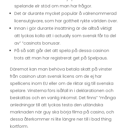
spelande elr stöd om man har frågor.
Det är durante mycket populär å välrenommerad
licensutgivare, som har gottheit rykte världen över.
Innan i gör durante insättning är de alltså viktigt
att lyckas kolla att i actually som svensk får ta del
av” “casinots bonusar.
På så sätt går det att spela på dessa casinon
trots att man har registrerat get på Spelpaus.
Däremot kan man behöva betala skatt på vinster
från casinon utan svensk licens om de ej har
spellicens inom EU eller om de riktar sig till svenska
spelare. Vinsterna förs isåfall in i deklarationen och
beskattas och en vanlig inkomst. Det finns” “många
anledningar till att lyckas testa den utländska
marknaden när guy ska börja filma på casino, och
dessa återkommer ni lite längre ner till i bad thing
kortform.