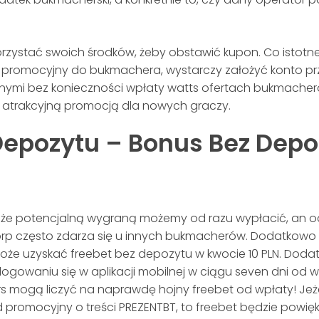
rzystać swoich środków, żeby obstawić kupon. Co istotn
d promocyjny do bukmachera, wystarczy założyć konto przez
ymi bez konieczności wpłaty watts ofertach bukmacheró
ą atrakcyjną promocją dla nowych graczy.
Depozytu – Bonus Bez Depo
 że potencjalną wygraną możemy od razu wypłacić, an od
p często zdarza się u innych bukmacherów. Dodatkowo ka
może uzyskać freebet bez depozytu w kwocie 10 PLN. Doda
ogowaniu się w aplikacji mobilnej w ciągu seven dni od
rs mogą liczyć na naprawdę hojny freebet od wpłaty! Jeżel
d promocyjny o treści PREZENTBT, to freebet będzie powi