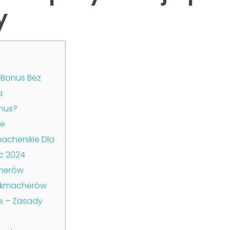
y
 Bonus Bez
a
nus?
je
acherskie Dla
c 2024
cherów
ukmacherów
e – Zasady