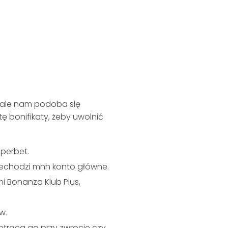
, ale nam podoba się
 bonifikaty, żeby uwolnić
perbet.
zechodzi mhh konto główne.
mi Bonanza Klub Plus,
w.
otrąca go przy zwrocie czy