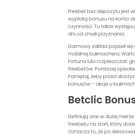
Freebet bez depozytu jest w
wypłatą bonusu na konto d
czynności. Tu także występ
dni od chwili przyznania.
Darmowy zakład pojawił się 
mobilnej bukmachera. Warto 
Fortuna lubi rozpieszczać gr
freebetów. Poniższej opisałe
Pamiętaj, żeby przed skorzy
bonusów – akcje u bukmach
Betclic Bonu
Definiują one w dużej mierz
freebetu na start, który dos
Oznacza to, że po skeszowa