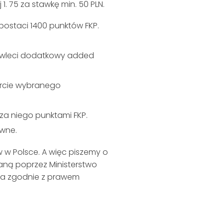
. 75 za stawkę min. 50 PLN.
postaci 1400 punktów FKP.
a wleci dodatkowy added
ercie wybranego
 za niego punktami FKP.
ówne.
 w Polsce. A więc piszemy o
aną poprzez Ministerstwo
nia zgodnie z prawem