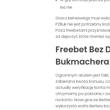
też nie.
Gracz keineswegs musi wyko
PZBuk nie jest potrzebny ko
Poza freebetami przyznawan
za depozyt, które również s
Freebet Bez 
Bukmachera
Ogromnym atutem jest fakt,
zabierana kwota bonusu, cor
actually weryfikację konta 
otrzymamy po pobraniu i zal
na konto. Nowi gracze Bette
wykorzysta watts Betters ko