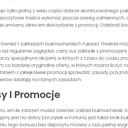
ięc tylko jedną z wielu części dobrze skontruowanego pak
epozytowe trzeba wykonać jeszcze szereg odmiennych,
uje umowny okres em skorzystanie z promocji. Odebrać bo
również t zakładach bukmacherskich Fuksiarz. Freebet moż
też regularnie zaglądać carry out zakładki z promocjami
aczy specjalnymi akcjami, w których z czasu do czasu zna
m co bardziej oryginalne oferty, w których można liczyć 
staniem z jakiejkolwiek promocji sprawdzić zasady przyzn
erów działają na różnych zasadach.
sy I Promocje
e to, em ile zdarzeń musisz zawrzeć zakład bukmacherski.
tępny jest na dobry początek w Fortuna, jest także brak 
niu tego bonusu bez depozytu możesz z razu pełną wyg