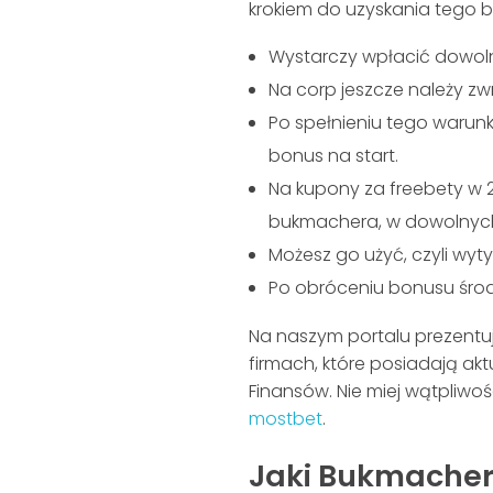
krokiem do uzyskania tego bo
Wystarczy wpłacić dowoln
Na corp jeszcze należy zw
Po spełnieniu tego warun
bonus na start.
Na kupony za freebety w 
bukmachera, w dowolnyc
Możesz go użyć, czyli wyt
Po obróceniu bonusu środk
Na naszym portalu prezentuj
firmach, które posiadają a
Finansów. Nie miej wątpliwo
mostbet
.
Jaki Bukmacher