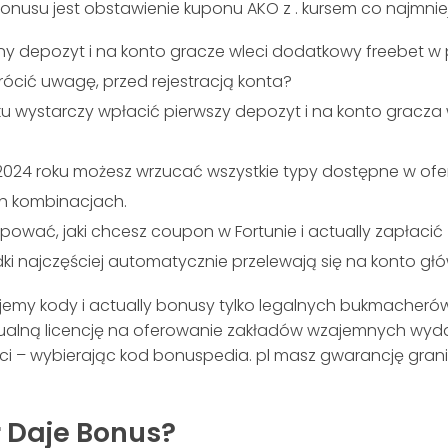
nusu jest obstawienie kuponu AKO z . kursem co najmniej 1
y depozyt i na konto gracze wleci dodatkowy freebet w 
rócić uwagę, przed rejestracją konta?
ku wystarczy wpłacić pierwszy depozyt i na konto gracz
2024 roku możesz wrzucać wszystkie typy dostępne w of
h kombinacjach.
ypować, jaki chcesz coupon w Fortunie i actually zapłacić
i najczęściej automatycznie przelewają się na konto gł
emy kody i actually bonusy tylko legalnych bukmacherów
ktualną licencję na oferowanie zakładów wzajemnych wyd
ści – wybierając kod bonuspedia. pl masz gwarancję gra
 Daje Bonus?