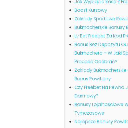
Jak Wypłacić Kasę Z Fr
Boost Kursowy
Zakłady Sportowe Rewar
Bukmacherskie Bonusy 
Lv Bet Freebet Za Kod 
Bonus Bez Depozytu O
Bukmachera – W Jaki S
Proceed Odebrać?
Zakłady Bukmacherskie 
Bonus Powitalny
Czy Freebet Na Pewno J
Darmowy?
Bonusy Lojalnościowe 
Tymczasowe
Najlepsze Bonusy Powit