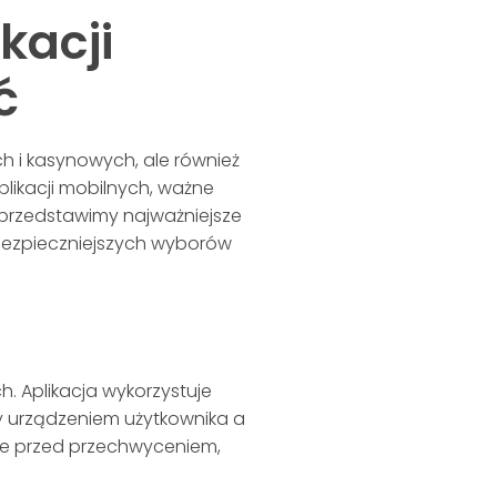
kacji
ć
h i kasynowych, ale również
likacji mobilnych, ważne
e przedstawimy najważniejsze
ajbezpieczniejszych wyborów
. Aplikacja wykorzystuje
y urządzeniem użytkownika a
ne przed przechwyceniem,