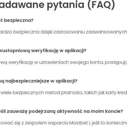
 zadawane pytania (FAQ)
est bezpieczna?
 bardzo bezpieczna dzięki zastosowaniu zaawansowanych 
ustopniową weryfikację w aplikacji?
ą weryfikację w ustawieniach swojego konta, postępując
są najbezpieczniejsze w aplikacji?
wiele bezpiecznych metod płatności, takich jak karty kred
jeśli zauważę podejrzaną aktywność na moim koncie?
ować się z zespołem wsparcia Mostbet i, jeśli to konieczn