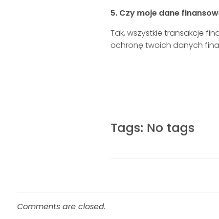
5. Czy moje dane finansow
Tak, wszystkie transakcje 
ochronę twoich danych fin
Tags: No tags
Comments are closed.