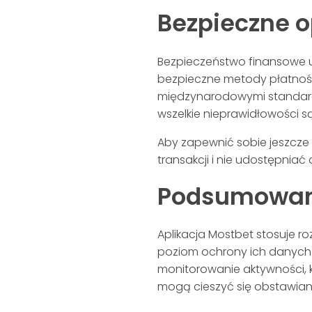
Bezpieczne o
Bezpieczeństwo finansowe uż
bezpieczne metody płatności,
międzynarodowymi standarda
wszelkie nieprawidłowości 
Aby zapewnić sobie jeszcze 
transakcji i nie udostępni
Podsumowan
Aplikacja Mostbet stosuje 
poziom ochrony ich danych i
monitorowanie aktywności, k
mogą cieszyć się obstawian