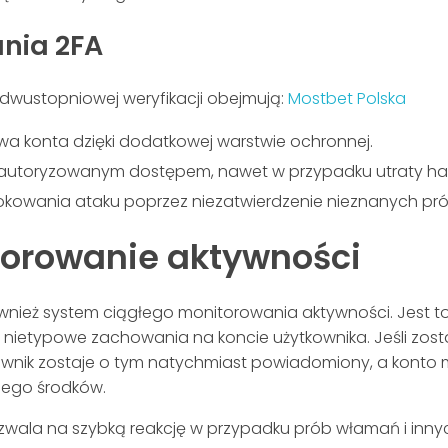
ania 2FA
 dwustopniowej weryfikacji obejmują:
Mostbet Polska
wa konta dzięki dodatkowej warstwie ochronnej.
eautoryzowanym dostępem, nawet w przypadku utraty has
okowania ataku poprzez niezatwierdzenie nieznanych pr
torowanie aktywności
ównież system ciągłego monitorowania aktywności. Jest to
i nietypowe zachowania na koncie użytkownika. Jeśli zosta
kownik zostaje o tym natychmiast powiadomiony, a kont
jego środków.
zwala na szybką reakcję w przypadku prób włamań i inny