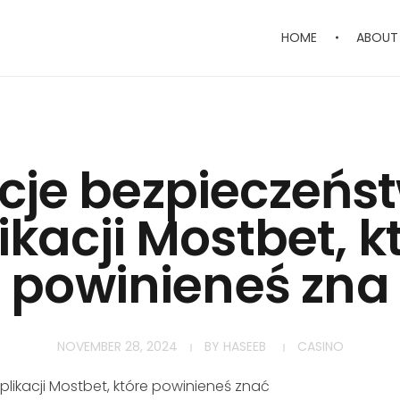
HOME
ABOUT
cje bezpieczeńs
ikacji Mostbet, k
powinieneś zna
NOVEMBER 28, 2024
BY
HASEEB
CASINO
likacji Mostbet, które powinieneś znać