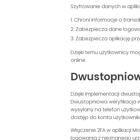
Szyfrowanie danych w aplikac
Chroni informacje o trans
Zabezpiecza dane logowani
Zabezpiecza aplikację pr
Dzięki temu użytkownicy mogą
online.
Dwustopniow
Dzięki implementacji dwust
Dwustopniowa weryfikacja w
wysyłany na telefon użytko
dostęp do konta użytkownik
Włączenie 2FA w aplikacji Mo
logowania z nieznanego ur