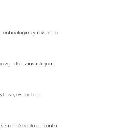
technologii szyfrowania i
 zgodnie z instrukcjami
ytowe, e-portfele i
e, zmienić hasło do konta.