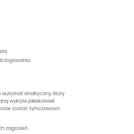
ła.
ób logowania.
 automat analityczny, który
ną wykryte jakiekolwiek
o może zostać tymczasowo
ch zagrożeń.