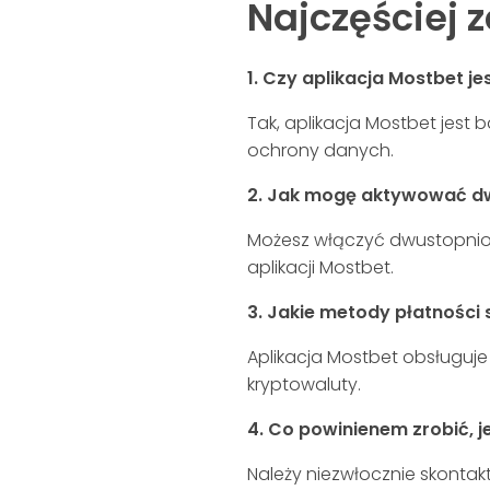
Najczęściej
1. Czy aplikacja Mostbet j
Tak, aplikacja Mostbet jest
ochrony danych.
2. Jak mogę aktywować dw
Możesz włączyć dwustopniow
aplikacji Mostbet.
3. Jakie metody płatności 
Aplikacja Mostbet obsługuje 
kryptowaluty.
4. Co powinienem zrobić, 
Należy niezwłocznie skontakt