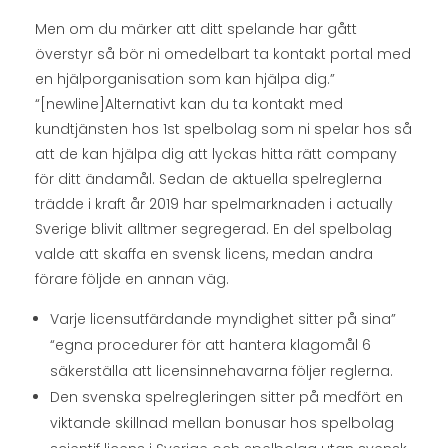
Men om du märker att ditt spelande har gått
överstyr så bör ni omedelbart ta kontakt portal med
en hjälporganisation som kan hjälpa dig.”
“[newline]Alternativt kan du ta kontakt med
kundtjänsten hos 1st spelbolag som ni spelar hos så
att de kan hjälpa dig att lyckas hitta rätt company
för ditt ändamål. Sedan de aktuella spelreglerna
trädde i kraft år 2019 har spelmarknaden i actually
Sverige blivit alltmer segregerad. En del spelbolag
valde att skaffa en svensk licens, medan andra
förare följde en annan väg.
Varje licensutfärdande myndighet sitter på sina”
“egna procedurer för att hantera klagomål 6
säkerställa att licensinnehavarna följer reglerna.
Den svenska spelregleringen sitter på medfört en
viktande skillnad mellan bonusar hos spelbolag