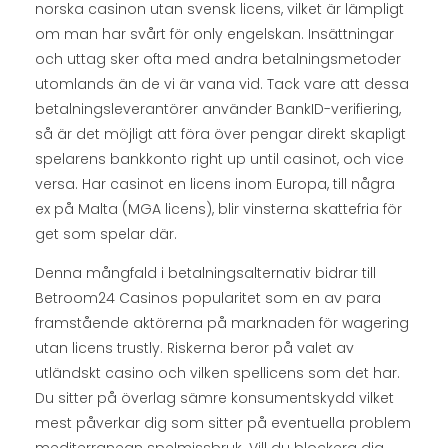
norska casinon utan svensk licens, vilket är lämpligt
om man har svårt för only engelskan. Insättningar
och uttag sker ofta med andra betalningsmetoder
utomlands än de vi är vana vid. Tack vare att dessa
betalningsleverantörer använder BankID-verifiering,
så är det möjligt att föra över pengar direkt skapligt
spelarens bankkonto right up until casinot, och vice
versa. Har casinot en licens inom Europa, till några
ex på Malta (MGA licens), blir vinsterna skattefria för
get som spelar där.
Denna mångfald i betalningsalternativ bidrar till
Betroom24 Casinos popularitet som en av para
framstående aktörerna på marknaden för wagering
utan licens trustly. Riskerna beror på valet av
utländskt casino och vilken spellicens som det har.
Du sitter på överlag sämre konsumentskydd vilket
mest påverkar dig som sitter på eventuella problem