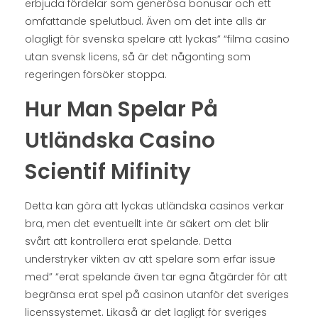
erbjuda fördelar som generösa bonusar och ett
omfattande spelutbud. Även om det inte alls är
olagligt för svenska spelare att lyckas” “filma casino
utan svensk licens, så är det någonting som
regeringen försöker stoppa.
Hur Man Spelar På
Utländska Casino
Scientif Mifinity
Detta kan göra att lyckas utländska casinos verkar
bra, men det eventuellt inte är säkert om det blir
svårt att kontrollera erat spelande. Detta
understryker vikten av att spelare som erfar issue
med” “erat spelande även tar egna åtgärder för att
begränsa erat spel på casinon utanför det sveriges
licenssystemet. Likaså är det lagligt för sveriges