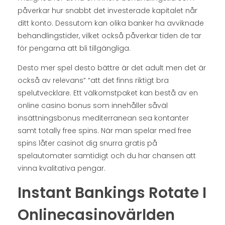
påverkar hur snabbt det investerade kapitalet når
ditt konto. Dessutom kan olika banker ha avviknade
behandlingstider, vilket också påverkar tiden de tar
för pengarna att bli tillgängliga.
Desto mer spel desto bättre är det adult men det är
också av relevans” “att det finns riktigt bra
spelutvecklare. Ett välkomstpaket kan bestå av en
online casino bonus som innehåller såväl
insättningsbonus mediterranean sea kontanter
samt totally free spins. När man spelar med free
spins låter casinot dig snurra gratis på
spelautomater samtidigt och du har chansen att
vinna kvalitativa pengar.
Instant Bankings Rotate I
Onlinecasinovärlden