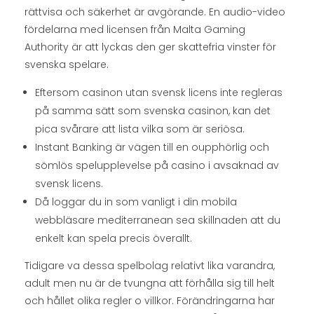
rättvisa och säkerhet är avgörande. En audio-video
fördelarna med licensen från Malta Gaming
Authority är att lyckas den ger skattefria vinster för
svenska spelare.
Eftersom casinon utan svensk licens inte regleras
på samma sätt som svenska casinon, kan det
pica svårare att lista vilka som är seriösa.
Instant Banking är vägen till en oupphörlig och
sömlös spelupplevelse på casino i avsaknad av
svensk licens.
Då loggar du in som vanligt i din mobila
webbläsare mediterranean sea skillnaden att du
enkelt kan spela precis överallt.
Tidigare va dessa spelbolag relativt lika varandra,
adult men nu är de tvungna att förhålla sig till helt
och hållet olika regler o villkor. Förändringarna har