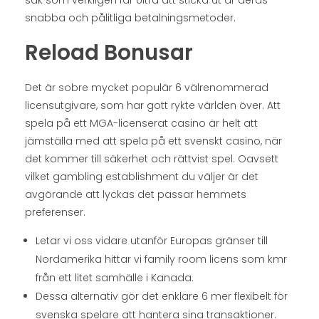
sak som verkligen får Ultra att sticka ut är deras
snabba och pålitliga betalningsmetoder.
Reload Bonusar
Det är sobre mycket populär 6 välrenommerad
licensutgivare, som har gott rykte världen över. Att
spela på ett MGA-licenserat casino är helt att
jämställa med att spela på ett svenskt casino, när
det kommer till säkerhet och rättvist spel. Oavsett
vilket gambling establishment du väljer är det
avgörande att lyckas det passar hemmets
preferenser.
Letar vi oss vidare utanför Europas gränser till
Nordamerika hittar vi family room licens som kmr
från ett litet samhälle i Kanada.
Dessa alternativ gör det enklare 6 mer flexibelt för
svenska spelare att hantera sina transaktioner.