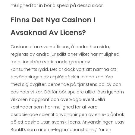
mulighed for in börja spela på dessa sidor.
Finns Det Nya Casinon I
Avsaknad Av Licens?
Casinon utan svensk licens, å andra hemsida,
regleras av andra jurisdiktioner vilket har mulighed
for at innebära varierande grader av
konsumentskydd. Det är dock värt att nämna att
användningen av e-plånböcker ibland kan föra
med sig avgifter, beroende på tjänstens policy och
casinots villkor. Därför bör spelare alltid läsa igenom
villkoren noggrant och överväga eventuella
kostnader som har mulighed for at vara
associerade scientif användningen av en e-plånbok
på ett casino utan svensk licens. Användningen utav
BankID, som är en e-legitimationstjänst,” “är en