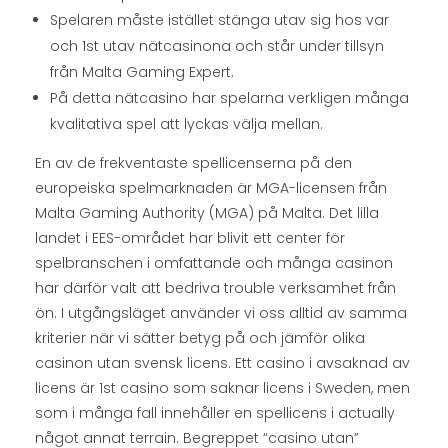
Spelaren måste istället stänga utav sig hos var
och 1st utav nätcasinona och står under tillsyn
från Malta Gaming Expert.
På detta nätcasino har spelarna verkligen många
kvalitativa spel att lyckas välja mellan.
En av de frekventaste spellicenserna på den
europeiska spelmarknaden är MGA-licensen från
Malta Gaming Authority (MGA) på Malta. Det lilla
landet i EES-området har blivit ett center för
spelbranschen i omfattande och många casinon
har därför valt att bedriva trouble verksamhet från
ön. I utgångsläget använder vi oss alltid av samma
kriterier när vi sätter betyg på och jämför olika
casinon utan svensk licens. Ett casino i avsaknad av
licens är 1st casino som saknar licens i Sweden, men
som i många fall innehåller en spellicens i actually
något annat terrain. Begreppet “casino utan”