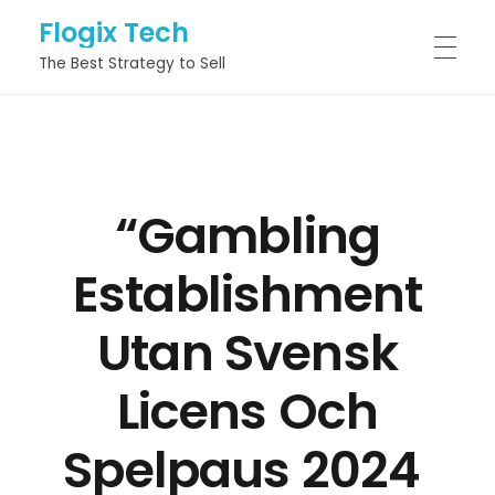
Flogix Tech
The Best Strategy to Sell
HOME
“Gambling
ABOUT
Establishment
SERVICES
Utan Svensk
Licens Och
PROJECTS
Spelpaus 2024 ️
BLOG