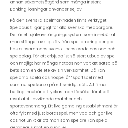
annan säkerhetsåtgärd som många Instant
Banking-lösningar använder sej av.
På den svenska spelmarknaden finns verktyget
Spelpaus tillgängligt för alla svenska medborgare.
Det är ett självavstängningssystem som innebär att
man stänger av sig själv från spel omkring pengar
hos allesammans svensk licensierade casinon och
spelbolag. För att erbjuda 1st så stort utbud av spel
och möjligt har många nätcasinon valt att satsa på
bets som en delete av sin verksamhet. Då kan
spelarna spela casinospel å” “sportspel med
samma spelkonto på ett smidigt sätt. Att filma
betting innebär att lyckas man försöker förutspå
resultatet i avviknade matcher och
sportevenemang. Ett live gambling establishment är
ofta fyllt med just bordsspel, men vad och gör live
casinot unikt är att man som spelare kan spela
geradeaus mot en supplier.