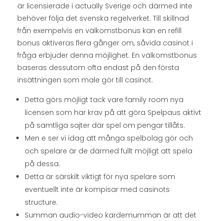
är licensierade i actually Sverige och därmed inte
behöver följa det svenska regelverket. Till skillnad
från exempelvis en välkomstbonus kan en refill
bonus aktiveras flera gånger om, såvida casinot i
fråga erbjuder denna möjlighet. En välkomstbonus
baseras dessutom ofta endast på den första
insättningen som male gör till casinot.
Detta görs möjligt tack vare family room nya
licensen som har krav på att göra Spelpaus aktivt
på samtliga sajter där spel om pengar tillåts.
Men e ser vi idag att många spelbolag gör och
och spelare är de därmed fullt möjligt att spela
på dessa.
Detta är särskilt viktigt för nya spelare som
eventuellt inte är kompisar med casinots
structure.
Summan audio-video kardemumman är att det