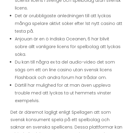
scientif licens i Sverige och spelbolag utan svensk
licens.
Det är orubbligaste anledningen till att lyckas
många spelare aktivt söker efter 1st nytt casino att
testa på.
Anjouan är en ö Indiska Oceanen, 6 har blivit
sobre allt vanligare licens för spelbolag att lyckas
söka.
Du kan till några ex ta del audio-video det som
sägs om ett on line casino utan svensk licens
Flashback och andra forum har trådar om.
Därtill har mulighed for at man även uppleva
trouble med att lyckas ta ut hemmets vinster
exempelvis.
Det är däremot lagligt enligt Spellagen att som
svensk konsument spela på ett spelbolag och
saknar en svenska spellicens. Dessa plattformar kan