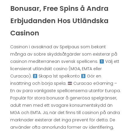
Bonusar, Free Spins å Andra
Erbjudanden Hos Utländska
Casinon
Casinon i avsaknad av Spelpaus som bekant
många av sobre skyddsåtgärder som existerar på
casinon mediterranean svensk spellicens.
Välj ett
licensierat utländskt casino (MGA, EMTA eller
Curacao).
Skapa 1st spelkonto
Gör en
insättning och börja spela.
Curacao eGaming –
En av para vanligaste spellicenserna utanför Europa.
Populär för stora bonusar å generösa spelgränser,
adult men med ett svagare konsumentskydd än
MGA och EMTA. Ja, när det finns till casinon på andra
marknader existerar det inga prevent för detta. De
använder ofta annorlunda former av identifiering,