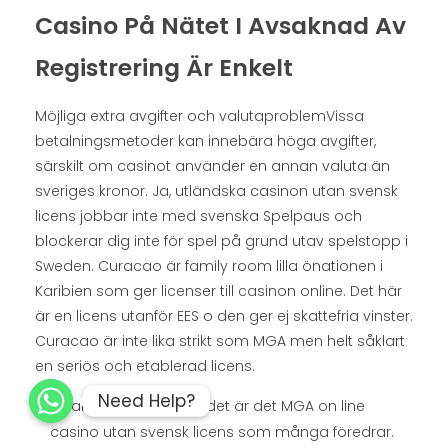
Casino På Nätet I Avsaknad Av
Registrering Är Enkelt
Möjliga extra avgifter och valutaproblemVissa
betalningsmetoder kan innebära höga avgifter,
särskilt om casinot använder en annan valuta än
sveriges kronor. Ja, utländska casinon utan svensk
licens jobbar inte med svenska Spelpaus och
blockerar dig inte för spel på grund utav spelstopp i
Sweden. Curacao är family room lilla önationen i
Karibien som ger licenser till casinon online. Det här
är en licens utanför EES o den ger ej skattefria vinster.
Curacao är inte lika strikt som MGA men helt såklart
en seriös och etablerad licens.
Need Help?
Need Help?
Av alla casinon i utlandet är det MGA on line
casino utan svensk licens som många föredrar.