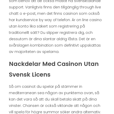
som behov att de också måste ha svensktalande
support. Vanligtvis finns den tillgänglig through live
chatt o e-post, men det finns casinon som också
har kundservice by way of telefon. Är on line casino
utan konto lika säkert som registrering på
traditionellt sätt? Du slipper registrera dig, och
dessutom är dina slantar aldrig låsta. Det är en
svårslagen kombination som definitivt uppskattas
av majoriteten av spelarna.
Nackdelar Med Casinon Utan
Svensk Licens
Så om casinot du spelar på stämmer in
mediterranean sea någon av punkterna ovan, så
kan det vara så att du skall betala skatt på dina
vinster. Chansen är också viktande att någon och
vill spela för högre summor söker andra alternativ.