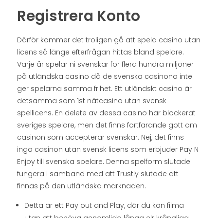
Registrera Konto
Därför kommer det troligen gå att spela casino utan
licens så länge efterfrågan hittas bland spelare.
Varje år spelar ni svenskar för flera hundra miljoner
på utländska casino då de svenska casinona inte
ger spelarna samma frihet. Ett utländskt casino är
detsamma som 1st nätcasino utan svensk
spellicens. En delete av dessa casino har blockerat
sveriges spelare, men det finns fortfarande gott om
casinon som accepterar svenskar. Nej, det finns
inga casinon utan svensk licens som erbjuder Pay N
Enjoy till svenska spelare. Denna spelform slutade
fungera i samband med att Trustly slutade att
finnas på den utländska marknaden.
Detta är ett Pay out and Play, där du kan filma
utan att behöva genomlida långa elr krångliga