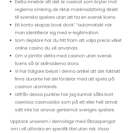
Detta innebär att det är casinot som bryter mot
reglerna omkring de riktar marknadsföring direkt
till svenska spelare utan att ha en svensk licens.
Ett konto skapas boat dock” “automatiskt när
man identifierar sig med e-legitimation.
Som depilare har du fritt fram att välja precis vilket
online casino du vill använda.
Om vi jämför detta med casinon utan svensk
licens så är skillnaderna stora.
Vi har tidigare belyst i denna artikel att det faktiskt
finns durante hel del fördelar med att spela på
casinon utomlands.
Utifrån dessa punkter har jag kunnat sålla bort
oseriösa casinosidor som på ett eller helt annat
sätt inte tar ansvar gentemot sveriges spelare.
Upptäck unserem i demoläge med låtsaspengar
om i vill utforska en specifik titel utan risk. Vissa