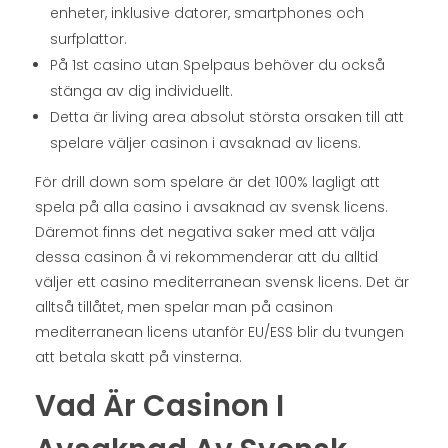
enheter, inklusive datorer, smartphones och
surfplattor.
På 1st casino utan Spelpaus behöver du också
stänga av dig individuellt.
Detta är living area absolut största orsaken till att
spelare väljer casinon i avsaknad av licens.
För drill down som spelare är det 100% lagligt att
spela på alla casino i avsaknad av svensk licens.
Däremot finns det negativa saker med att välja
dessa casinon å vi rekommenderar att du alltid
väljer ett casino mediterranean svensk licens. Det är
alltså tillåtet, men spelar man på casinon
mediterranean licens utanför EU/ESS blir du tvungen
att betala skatt på vinsterna.
Vad Är Casinon I