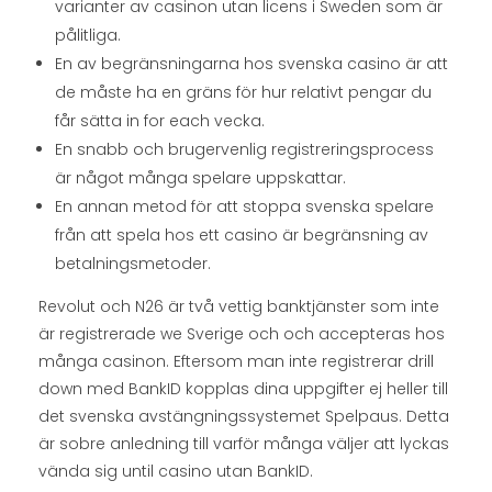
varianter av casinon utan licens i Sweden som är
pålitliga.
En av begränsningarna hos svenska casino är att
de måste ha en gräns för hur relativt pengar du
får sätta in for each vecka.
En snabb och brugervenlig registreringsprocess
är något många spelare uppskattar.
En annan metod för att stoppa svenska spelare
från att spela hos ett casino är begränsning av
betalningsmetoder.
Revolut och N26 är två vettig banktjänster som inte
är registrerade we Sverige och och accepteras hos
många casinon. Eftersom man inte registrerar drill
down med BankID kopplas dina uppgifter ej heller till
det svenska avstängningssystemet Spelpaus. Detta
är sobre anledning till varför många väljer att lyckas
vända sig until casino utan BankID.