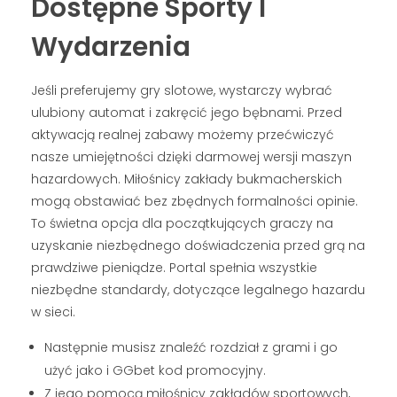
Dostępne Sporty I
Wydarzenia
Jeśli preferujemy gry slotowe, wystarczy wybrać
ulubiony automat i zakręcić jego bębnami. Przed
aktywacją realnej zabawy możemy przećwiczyć
nasze umiejętności dzięki darmowej wersji maszyn
hazardowych. Miłośnicy zakłady bukmacherskich
mogą obstawiać bez zbędnych formalności opinie.
To świetna opcja dla początkujących graczy na
uzyskanie niezbędnego doświadczenia przed grą na
prawdziwe pieniądze. Portal spełnia wszystkie
niezbędne standardy, dotyczące legalnego hazardu
w sieci.
Następnie musisz znaleźć rozdział z grami i go
użyć jako i GGbet kod promocyjny.
Z jego pomocą miłośnicy zakładów sportowych,