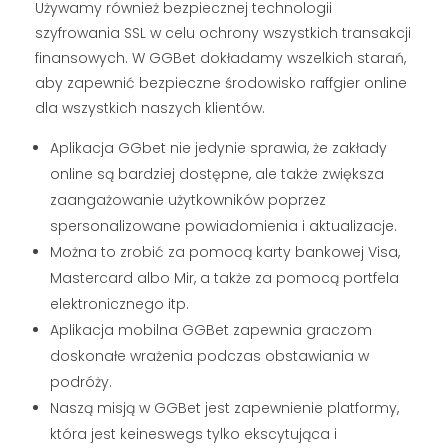
Używamy również bezpiecznej technologii
szyfrowania SSL w celu ochrony wszystkich transakcji
finansowych. W GGBet dokładamy wszelkich starań,
aby zapewnić bezpieczne środowisko raffgier online
dla wszystkich naszych klientów.
Aplikacja GGbet nie jedynie sprawia, że zakłady
online są bardziej dostępne, ale także zwiększa
zaangażowanie użytkowników poprzez
spersonalizowane powiadomienia i aktualizacje.
Można to zrobić za pomocą karty bankowej Visa,
Mastercard albo Mir, a także za pomocą portfela
elektronicznego itp.
Aplikacja mobilna GGBet zapewnia graczom
doskonałe wrażenia podczas obstawiania w
podróży.
Naszą misją w GGBet jest zapewnienie platformy,
która jest keineswegs tylko ekscytująca i