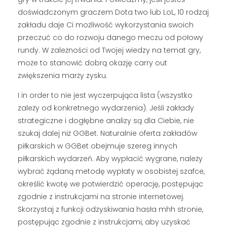
doświadczonym graczem Dota two lub LoL, 10 rodzaj
zakładu daje Ci możliwość wykorzystania swoich
przeczuć co do rozwoju danego meczu od połowy
rundy. W zależności od Twojej wiedzy na temat gry,
może to stanowić dobrą okazję carry out
zwiększenia marży zysku.
I in order to nie jest wyczerpująca lista (wszystko
zależy od konkretnego wydarzenia). Jeśli zakłady
strategiczne i dogłębne analizy są dla Ciebie, nie
szukaj dalej niż GGBet. Naturalnie oferta zakładów
piłkarskich w GGBet obejmuje szereg innych
piłkarskich wydarzeń. Aby wypłacić wygrane, należy
wybrać żądaną metodę wypłaty w osobistej szafce,
określić kwotę we potwierdzić operację, postępując
zgodnie z instrukcjami na stronie internetowej.
Skorzystaj z funkcji odzyskiwania hasła mhh stronie,
postępując zgodnie z instrukcjami, aby uzyskać