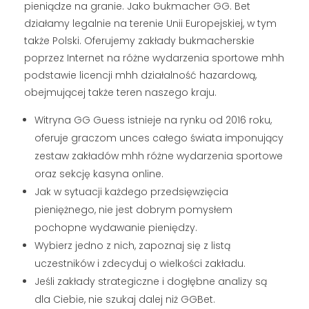
pieniądze na granie. Jako bukmacher GG. Bet
działamy legalnie na terenie Unii Europejskiej, w tym
także Polski. Oferujemy zakłady bukmacherskie
poprzez Internet na różne wydarzenia sportowe mhh
podstawie licencji mhh działalność hazardową,
obejmującej także teren naszego kraju.
Witryna GG Guess istnieje na rynku od 2016 roku,
oferuje graczom unces całego świata imponujący
zestaw zakładów mhh różne wydarzenia sportowe
oraz sekcję kasyna online.
Jak w sytuacji każdego przedsięwzięcia
pieniężnego, nie jest dobrym pomysłem
pochopne wydawanie pieniędzy.
Wybierz jedno z nich, zapoznaj się z listą
uczestników i zdecyduj o wielkości zakładu.
Jeśli zakłady strategiczne i dogłębne analizy są
dla Ciebie, nie szukaj dalej niż GGBet.