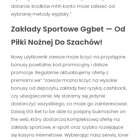
dotarcie środków mhh konto może zależeć od
wybranej metody wypłaty.”
Zakłady Sportowe Ggbet — Od
Piłki Nożnej Do Szachów!
Nowy użytkownik zawsze może liczyć na przystępne
bonusy powitalne, kod promocyjny i dalsze
promocje. Regularnie aktualizujemy ofertę z
premiami we” “zawsze można liczyć na wysokie
bonusy od depozytu, zakłady bez ryzyka, cashback,
czy ubezpieczenie. My staramy się jedynie
dostarczyć wszystkiego, co może go zainteresować.
Dzisiaj GG Bet to be able to potężny bukmacher on
the web, który dostarcza kompleksową ofertę na
zakłady sportowe, e-sport oraz szybko rozwijające
się kasyno internetowe. Wybierając nasz serwis, lover