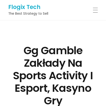
Flogix Tech
The Best Strategy to Sell
HOME
Gg Gamble
ABOUT
Zakłady Na
SERVICES
Sports Activity I
Esport, Kasyno
PROJECTS
Gry
BLOG