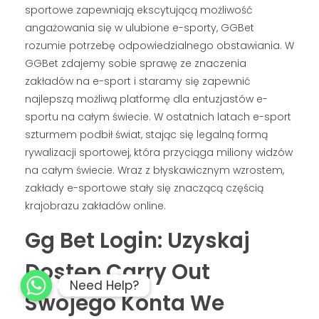
sportowe zapewniają ekscytującą możliwość
angażowania się w ulubione e-sporty, GGBet
rozumie potrzebę odpowiedzialnego obstawiania. W
GGBet zdajemy sobie sprawę ze znaczenia
zakładów na e-sport i staramy się zapewnić
najlepszą możliwą platformę dla entuzjastów e-
sportu na całym świecie. W ostatnich latach e-sport
szturmem podbił świat, stając się legalną formą
rywalizacji sportowej, która przyciąga miliony widzów
na całym świecie. Wraz z błyskawicznym wzrostem,
zakłady e-sportowe stały się znaczącą częścią
krajobrazu zakładów online.
Gg Bet Login: Uzyskaj
Dostęp Carry Out
Need Help?
Need Help?
Swojego Konta We