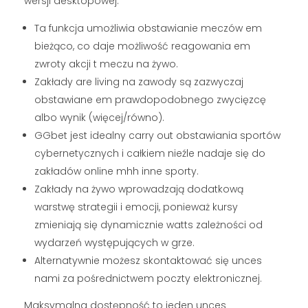
wersji desktopowej.
Ta funkcja umożliwia obstawianie meczów em
bieżąco, co daje możliwość reagowania em
zwroty akcji t meczu na żywo.
Zakłady are living na zawody są zazwyczaj
obstawiane em prawdopodobnego zwycięzcę
albo wynik (więcej/równo).
GGbet jest idealny carry out obstawiania sportów
cybernetycznych i całkiem nieźle nadaje się do
zakładów online mhh inne sporty.
Zakłady na żywo wprowadzają dodatkową
warstwę strategii i emocji, ponieważ kursy
zmieniają się dynamicznie watts zależności od
wydarzeń występujących w grze.
Alternatywnie możesz skontaktować się unces
nami za pośrednictwem poczty elektronicznej.
Maksymalna dostępność to jeden unces