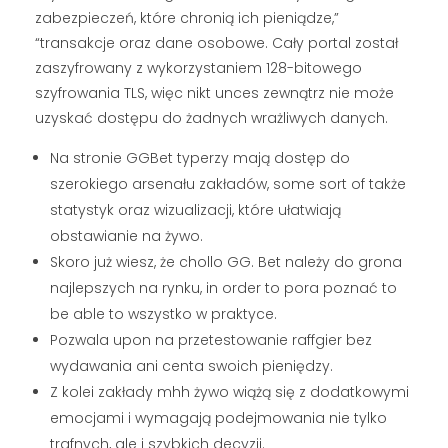
zabezpieczeń, które chronią ich pieniądze,”
“transakcje oraz dane osobowe. Cały portal został
zaszyfrowany z wykorzystaniem 128-bitowego
szyfrowania TLS, więc nikt unces zewnątrz nie może
uzyskać dostępu do żadnych wrażliwych danych.
Na stronie GGBet typerzy mają dostęp do
szerokiego arsenału zakładów, some sort of także
statystyk oraz wizualizacji, które ułatwiają
obstawianie na żywo.
Skoro już wiesz, że chollo GG. Bet należy do grona
najlepszych na rynku, in order to pora poznać to
be able to wszystko w praktyce.
Pozwala upon na przetestowanie raffgier bez
wydawania ani centa swoich pieniędzy.
Z kolei zakłady mhh żywo wiążą się z dodatkowymi
emocjami i wymagają podejmowania nie tylko
trafnych, ale i szybkich decyzji.