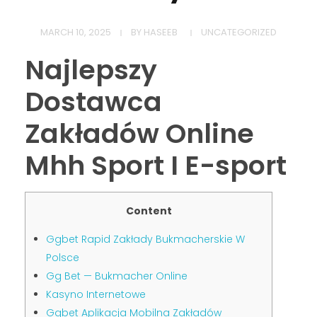
MARCH 10, 2025
BY
HASEEB
UNCATEGORIZED
Najlepszy
CONTACT
Dostawca
Zakładów Online
Mhh Sport I E-sport
Content
Ggbet Rapid Zakłady Bukmacherskie W
Polsce
Gg Bet — Bukmacher Online
Kasyno Internetowe
Ggbet Aplikacja Mobilna Zakładów