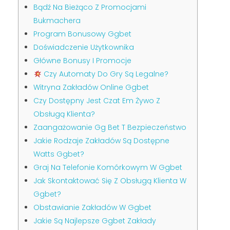
Bądź Na Bieżąco Z Promocjami
Bukmachera
Program Bonusowy Ggbet
Doświadczenie Użytkownika
Główne Bonusy I Promocje
Czy Automaty Do Gry Są Legalne?
Witryna Zakładów Online Ggbet
Czy Dostępny Jest Czat Em Żywo Z
Obsługą Klienta?
Zaangażowanie Gg Bet T Bezpieczeństwo
Jakie Rodzaje Zakładów Są Dostępne
Watts Ggbet?
Graj Na Telefonie Komórkowym W Ggbet
Jak Skontaktować Się Z Obsługą Klienta W
Ggbet?
Obstawianie Zakładów W Ggbet
Jakie Są Najlepsze Ggbet Zakłady