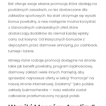
Bet oferuje swoje własne promocje, które działają na
podobnych zasadach, co les dostarczane dla
zakładów sportowych. Na start otrzymuje się wysoki
bonus powitalny, a new następnie można korzystać
z różnorodnych odnawialnych ofert, które
dostarczają dodatków do niemal każdej wpłaty
carry out kasyna. Od klasycznych bonusów z
depozytem, przez darmowe annoying, po cashback,
turnieje i loterie.
Istnieją różne rodzaje promocji dostępne na stronie,
takie jak benefit powitalny, program lojalnościowy,
darmowy zakład i wiele innych. Pamiętaj, aby
sprawdzić najnowsze oferty w sekcji “Promocje” na
naszej stronie internetowej. Działamy” “jako polskie
zakłady bukmacherskie — nasz website został
całkowicie przetłumaczony na język polski.