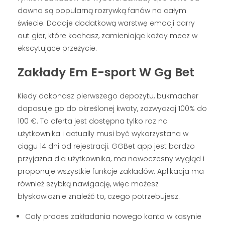
dawna są popularną rozrywką fanów na całym
świecie. Dodaje dodatkową warstwę emocji carry
out gier, które kochasz, zamieniając każdy mecz w
ekscytujące przeżycie.
Zakłady Em E-sport W Gg Bet
Kiedy dokonasz pierwszego depozytu, bukmacher
dopasuje go do określonej kwoty, zazwyczaj 100% do
100 €. Ta oferta jest dostępna tylko raz na
użytkownika i actually musi być wykorzystana w
ciągu 14 dni od rejestracji. GGBet app jest bardzo
przyjazna dla użytkownika, ma nowoczesny wygląd i
proponuje wszystkie funkcje zakładów. Aplikacja ma
również szybką nawigację, więc możesz
błyskawicznie znaleźć to, czego potrzebujesz.
Cały proces zakładania nowego konta w kasynie