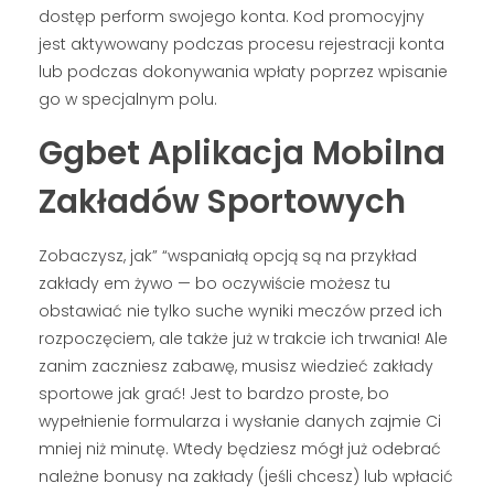
dostęp perform swojego konta. Kod promocyjny
jest aktywowany podczas procesu rejestracji konta
lub podczas dokonywania wpłaty poprzez wpisanie
go w specjalnym polu.
Ggbet Aplikacja Mobilna
Zakładów Sportowych
Zobaczysz, jak” “wspaniałą opcją są na przykład
zakłady em żywo — bo oczywiście możesz tu
obstawiać nie tylko suche wyniki meczów przed ich
rozpoczęciem, ale także już w trakcie ich trwania! Ale
zanim zaczniesz zabawę, musisz wiedzieć zakłady
sportowe jak grać! Jest to bardzo proste, bo
wypełnienie formularza i wysłanie danych zajmie Ci
mniej niż minutę. Wtedy będziesz mógł już odebrać
należne bonusy na zakłady (jeśli chcesz) lub wpłacić