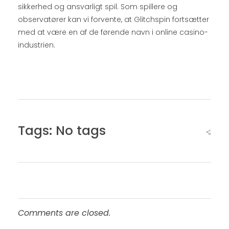
sikkerhed og ansvarligt spil. Som spillere og
observatører kan vi forvente, at Glitchspin fortsætter
med at være en af de førende navn i online casino-
industrien.
Tags: No tags
Comments are closed.