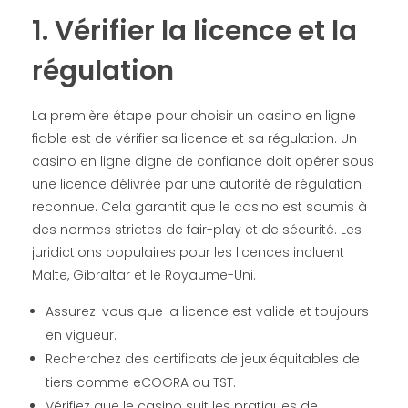
1. Vérifier la licence et la
régulation
La première étape pour choisir un casino en ligne
fiable est de vérifier sa licence et sa régulation. Un
casino en ligne digne de confiance doit opérer sous
une licence délivrée par une autorité de régulation
reconnue. Cela garantit que le casino est soumis à
des normes strictes de fair-play et de sécurité. Les
juridictions populaires pour les licences incluent
Malte, Gibraltar et le Royaume-Uni.
Assurez-vous que la licence est valide et toujours
en vigueur.
Recherchez des certificats de jeux équitables de
tiers comme eCOGRA ou TST.
Vérifiez que le casino suit les pratiques de