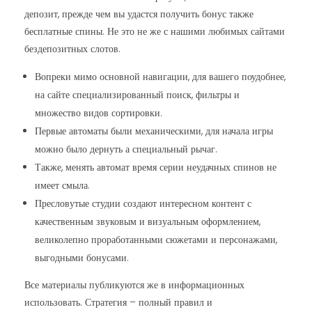
депозит, прежде чем вы удастся получить бонус также
бесплатные спины. Не это не же с нашими любимых сайтами
бездепозитных слотов.
Вопреки мимо основной навигации, для вашего поудобнее,
на сайте специализированный поиск, фильтры и
множество видов сортировки.
Первые автоматы были механическими, для начала игры
можно было дернуть а специальный рычаг.
Также, менять автомат время серии неудачных спинов не
имеет смыла.
Пресловутые студии создают интересном контент с
качественным звуковым и визуальным оформлением,
великолепно проработанными сюжетами и персонажами,
выгодными бонусами.
Все материалы публикуются же в информационных
использовать. Стратегия – полный правил и