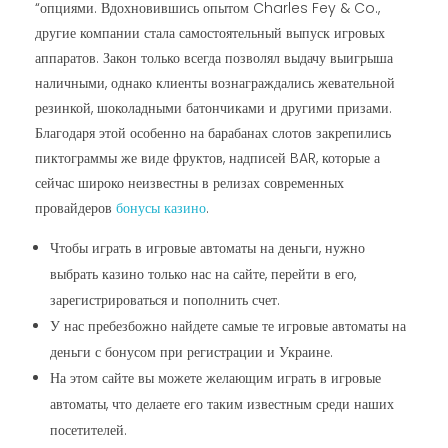
“опциями. Вдохновившись опытом Charles Fey & Co.,
другие компании стала самостоятельный выпуск игровых
аппаратов. Закон только всегда позволял выдачу выигрыша
наличными, однако клиенты вознаграждались жевательной
резинкой, шоколадными батончиками и другими призами.
Благодаря этой особенно на барабанах слотов закрепились
пиктограммы же виде фруктов, надписей BAR, которые а
сейчас широко неизвестны в релизах современных
провайдеров
бонусы казино
.
Чтобы играть в игровые автоматы на деньги, нужно
выбрать казино только нас на сайте, перейти в его,
зарегистрироваться и пополнить счет.
У нас пребезбожно найдете самые те игровые автоматы на
деньги с бонусом при регистрации и Украине.
На этом сайте вы можете желающим играть в игровые
автоматы, что делаете его таким известным среди наших
посетителей.