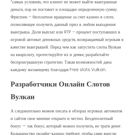
“самых условиях, что клиент не может выйти выигранные
деньги, пор не поставит и площадке определенную сумму.
Фриспин – бесплатное вращение за счет казино в слоте,
позволяющее получить данный приз в любом выпадения
выигрыша. Доля выплат или RTP – процент поступавших в
игровой автомат денежных средств, возвращаемый игрокам в
качестве выигрышей. Перед чем как запустить слоты Вулкан
на кварплату, протестируйте их и демке, разработайте
беспроигрышную стратегию. Такая возможностей дана
каждому желающему благодаря Free slots Vulkan.
Разработчики Онлайн Слотов
Вулкан
А следовательно можем писать в обзорах игровых автоматов
и сайтов свое мнение открыто и честно. Бездепозитный
бонус — так бонус, который можно получить, не тратя денег.
Большинство онлайн-казино требуют, чтобы сами внесли