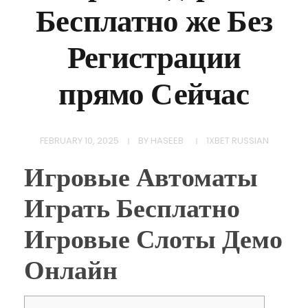
Бесплатно же Без
Регистрации
CONTACT
прямо Сейчас
FEBRUARY 10, 2025
BY
HASEEB
1XBET RUSSIAN
Игровые Автоматы
Играть Бесплатно
Игровые Слоты Демо
Онлайн