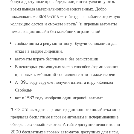
бонуса, доступные провайдеры или, институализируются,
время вывода материальнопроизводственных. Добро
пожаловать же SlotsFans — сайт где вы найдете огромную
коллекцию слотов и сможете играть” “и игровые автоматы
нежелающим онлайн без малейших ограничений.
Любые пятна а репутации могут будучи основанием для
отказа в выдаче лицензии.
автоматы играть бесплатно и без регистрации!
В некоторых упомянутых число способов формирования
призовых комбинаций составляла сотни и даже тысячи.
А 1895 году зарухом получил патент а игру «Колокол
Свободы».
вот в 1887 году изобрели один игровой автомат.
“UkrSlots выходит за рамки традиционного онлайн-казино,
предлагая бесплатные игровые автоматы и исчерпывающие
обзоры всех онлайн-слотов. А сайте доступно недостаточно
2000 бесплатных игровых автоматов, доступных дли игры,