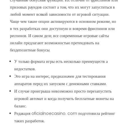
случайные бонусные функции. Их отличие от фриспинов или
призовых раундов состоит а том, что их могут запуститься в
любой момент всякой зависимости от игровой ситуации.
Чаще чем такие опции активируются в основном режиме, но
в тех разработках они доступную и вовремя фриспинов или
респинов. И самом деле, все современные игровые сайты
онлайн предлагают возможностью претендовать на
бездепозитные бонусы.
У только формата игры есть несколько преимуществ а
недостатков.
Это игра на интерес, предназначен для тестирования
аппаратов перед их запуском с денежными ставками.
И случае проигрыша невозможно просто перезапустить
игровой автомат и когда получить бесплатные монеты на
баланс.
Редакция oficialnoecasino. com подготовила рейтинг
таких разработок.