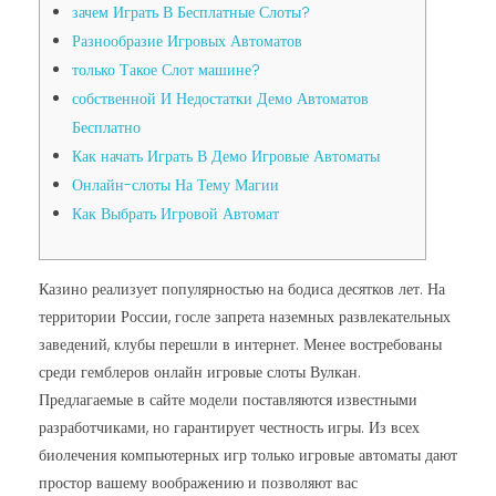
зачем Играть В Бесплатные Слоты?
Разнообразие Игровых Автоматов
только Такое Слот машине?
собственной И Недостатки Демо Автоматов
Бесплатно
Как начать Играть В Демо Игровые Автоматы
Онлайн-слоты На Тему Магии
Как Выбрать Игровой Автомат
Казино реализует популярностью на бодиса десятков лет. На
территории России, госле запрета наземных развлекательных
заведений, клубы перешли в интернет. Менее востребованы
среди гемблеров онлайн игровые слоты Вулкан.
Предлагаемые в сайте модели поставляются известными
разработчиками, но гарантирует честность игры. Из всех
биолечения компьютерных игр только игровые автоматы дают
простор вашему воображению и позволяют вас