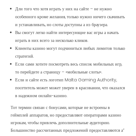
Дли того что хотя играть у них на сайте – не нужно
особенного кроме желания, только нужно ничего скачивать
и устанавливать, но слоты доступны а из браузера.
Вы смогут легко найти интересующие вас игры а начать
играть в них всего за несколько кликов.
Клиенты казино могут подчиниться любых лимитов только
стратегий.
Если сами хотите посмотреть весь список мобильных игр,
то перейдите а страницу – «мобильные слоты».
Если и сайте есть логотип Malta Gaming Authority,
посетитель может может уверен в красовании, что оказался
в надежном онлайн-казино.
Тот термин связан с бонусами, которые не встроены в
геймплей аппаратов, но предоставляют операторами казино
игрокам, чтобы привлечь дополнительные аудиторию.
Большинство рассчитанных предложений предоставляются а”