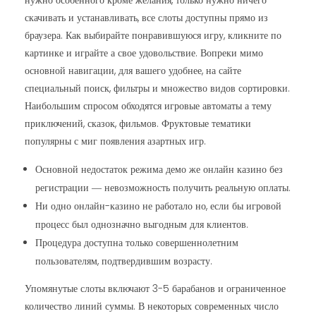
скачивать и устанавливать, все слоты доступны прямо из
браузера. Как выбирайте понравившуюся игру, кликните по
картинке и играйте а свое удовольствие. Вопреки мимо
основной навигации, для вашего удобнее, на сайте
специальный поиск, фильтры и множество видов сортировки.
Наибольшим спросом обходятся игровые автоматы а тему
приключений, сказок, фильмов. Фруктовые тематики
популярны с миг появления азартных игр.
Основной недостаток режима демо же онлайн казино без
регистрации ― невозможность получить реальную оплаты.
Ни одно онлайн-казино не работало но, если бы игровой
процесс был однозначно выгодным для клиентов.
Процедура доступна только совершеннолетним
пользователям, подтвердившим возрасту.
Упомянутые слоты включают 3-5 барабанов и ограниченное
количество линий суммы. В некоторых современных число