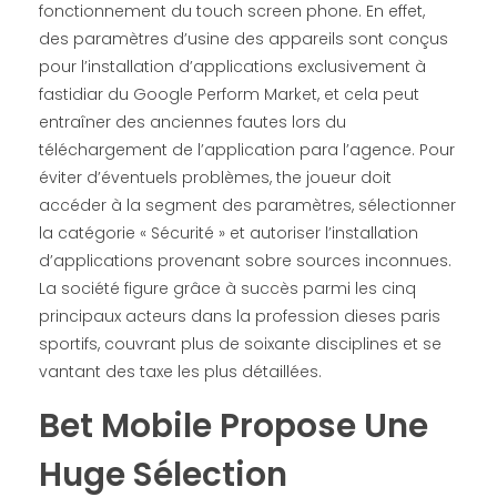
fonctionnement du touch screen phone. En effet,
des paramètres d’usine des appareils sont conçus
pour l’installation d’applications exclusivement à
fastidiar du Google Perform Market, et cela peut
entraîner des anciennes fautes lors du
téléchargement de l’application para l’agence. Pour
éviter d’éventuels problèmes, the joueur doit
accéder à la segment des paramètres, sélectionner
la catégorie « Sécurité » et autoriser l’installation
d’applications provenant sobre sources inconnues.
La société figure grâce à succès parmi les cinq
principaux acteurs dans la profession dieses paris
sportifs, couvrant plus de soixante disciplines et se
vantant des taxe les plus détaillées.
Bet Mobile Propose Une
Huge Sélection