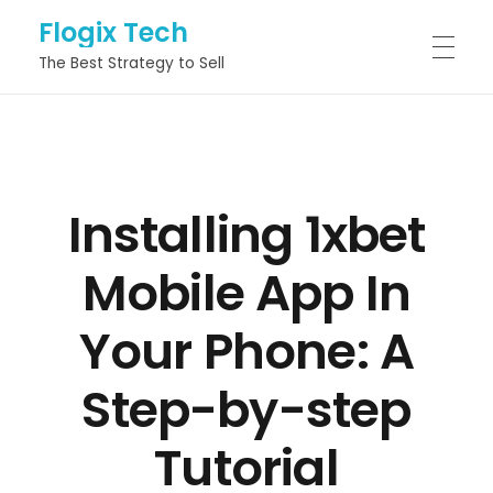
Flogix Tech
The Best Strategy to Sell
HOME
Installing 1xbet
ABOUT
Mobile App In
SERVICES
Your Phone: A
Step-by-step
PROJECTS
Tutorial
BLOG