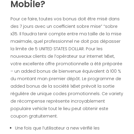
Mobile?
Pour ce faire, toutes vos bonus doit être misé dans
des 7 jours avec un coefficient sobre mise” “sobre
x35. Il faudra tenir compte entre ma taille de la mise
maximale, quel professionnel ne doit pas dépasser
la limite de 5 UNITED STATES DOLLAR. Pour les
nouveaux clients de l’opérateur sur internet 1xBet,
votre excellente offre promotionnelle a été préparée
– un added bonus de bienvenue équivalent à 100 %
du montant man premier dépôt. Le programme de
added bonus de la société 1xBet prévoit la sortie
régulière de unique codes promotionnels. Ce variety
de récompense représente incroyablement
populaire vehicle tout le lieu peut obtenir este
coupon gratuitement.
Une fois que l’utilisateur a new vérifié les