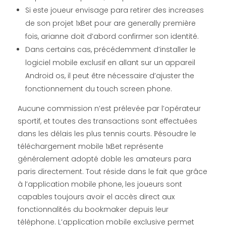
Si este joueur envisage para retirer des increases
de son projet 1xBet pour are generally première
fois, arianne doit d’abord confirmer son identité.
Dans certains cas, précédemment d’installer le
logiciel mobile exclusif en allant sur un appareil
Android os, il peut être nécessaire d’ajuster the
fonctionnement du touch screen phone.
Aucune commission n’est prélevée par l’opérateur
sportif, et toutes des transactions sont effectuées
dans les délais les plus tennis courts. Рésoudre le
téléchargement mobile 1xBet représente
généralement adopté doble les amateurs para
paris directement. Tout réside dans le fait que grâce
à l’application mobile phone, les joueurs sont
capables toujours avoir el accès direct aux
fonctionnalités du bookmaker depuis leur
téléphone. L’application mobile exclusive permet