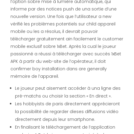
l’option sobre mise à lumière automatique, qui
informe par des notices push de una sortie d’une
nouvelle version. Une fois que l’utilisateur a new
vérifié les problèmes potentiels sur child appareil
mobile ou les a résolus, il devrait pouvoir
télécharger gratuitement ain facilement le customer
mobile exclusif sobre 1xBet. Après la cual le joueur
passionné a réussi à télécharger avec succès 1xBet
APK à partir du web-site de l’opérateur, il doit
confirmer boy installation dans are generally
mémoire de l’appareil.
Le joueur peut aisement accéder à una ligne des
pré-matchs ou choisir la section « En direct ».
Les hobbyists de paris directement apprécieront
la possibilité de regarder dieses diffusions vidéo
directement depuis leur smartphone.
En finalisant le téléchargement de l’application