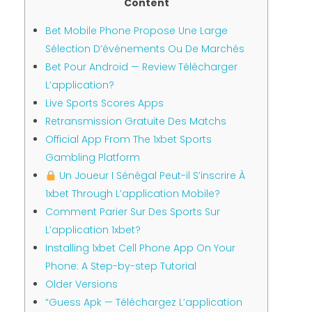
Content
Bet Mobile Phone Propose Une Large
Sélection D’événements Ou De Marchés
Bet Pour Android — Review Télécharger
L’application?
Live Sports Scores Apps
Retransmission Gratuite Des Matchs
Official App From The 1xbet Sports
Gambling Platform
Un Joueur I Sénégal Peut-il S’inscrire À
1xbet Through L’application Mobile?
Comment Parier Sur Des Sports Sur
L’application 1xbet?
Installing 1xbet Cell Phone App On Your
Phone: A Step-by-step Tutorial
Older Versions
“Guess Apk — Téléchargez L’application