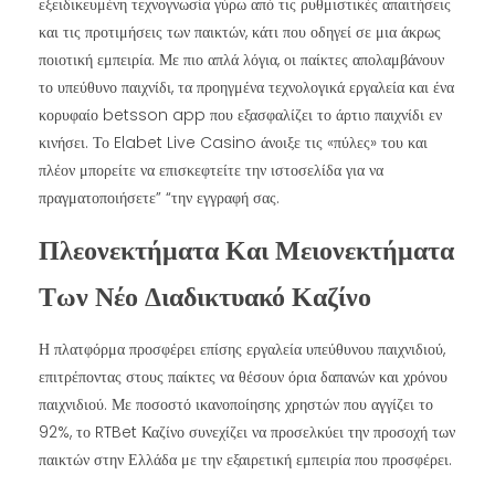
εξειδικευμένη τεχνογνωσία γύρω από τις ρυθμιστικές απαιτήσεις
και τις προτιμήσεις των παικτών, κάτι που οδηγεί σε μια άκρως
ποιοτική εμπειρία. Με πιο απλά λόγια, οι παίκτες απολαμβάνουν
το υπεύθυνο παιχνίδι, τα προηγμένα τεχνολογικά εργαλεία και ένα
κορυφαίο betsson app που εξασφαλίζει το άρτιο παιχνίδι εν
κινήσει. Το Elabet Live Casino άνοιξε τις «πύλες» του και
πλέον μπορείτε να επισκεφτείτε την ιστοσελίδα για να
πραγματοποιήσετε” “την εγγραφή σας.
Πλεονεκτήματα Και Μειονεκτήματα
Των Νέο Διαδικτυακό Καζίνο
Η πλατφόρμα προσφέρει επίσης εργαλεία υπεύθυνου παιχνιδιού,
επιτρέποντας στους παίκτες να θέσουν όρια δαπανών και χρόνου
παιχνιδιού. Με ποσοστό ικανοποίησης χρηστών που αγγίζει το
92%, το RTBet Καζίνο συνεχίζει να προσελκύει την προσοχή των
παικτών στην Ελλάδα με την εξαιρετική εμπειρία που προσφέρει.