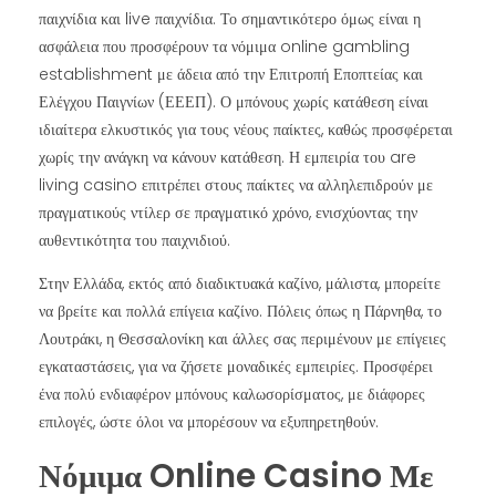
παιχνίδια και live παιχνίδια. Το σημαντικότερο όμως είναι η
ασφάλεια που προσφέρουν τα νόμιμα online gambling
establishment με άδεια από την Επιτροπή Εποπτείας και
Ελέγχου Παιγνίων (ΕΕΕΠ). Ο μπόνους χωρίς κατάθεση είναι
ιδιαίτερα ελκυστικός για τους νέους παίκτες, καθώς προσφέρεται
χωρίς την ανάγκη να κάνουν κατάθεση. Η εμπειρία του are
living casino επιτρέπει στους παίκτες να αλληλεπιδρούν με
πραγματικούς ντίλερ σε πραγματικό χρόνο, ενισχύοντας την
αυθεντικότητα του παιχνιδιού.
Στην Ελλάδα, εκτός από διαδικτυακά καζίνο, μάλιστα, μπορείτε
να βρείτε και πολλά επίγεια καζίνο. Πόλεις όπως η Πάρνηθα, το
Λουτράκι, η Θεσσαλονίκη και άλλες σας περιμένουν με επίγειες
εγκαταστάσεις, για να ζήσετε μοναδικές εμπειρίες. Προσφέρει
ένα πολύ ενδιαφέρον μπόνους καλωσορίσματος, με διάφορες
επιλογές, ώστε όλοι να μπορέσουν να εξυπηρετηθούν.
Νόμιμα Online Casino Με