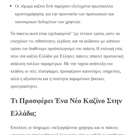
Οι νόμιμα καζίνο live παρέχουν εξελιγμένα πρωτόκολλα
κρυπτογράφησης για την προστασία των προσωπικών και
οικονομικών δεδομένων των χρηστών.
Τα πακέτα αυτά είναι σχεδιασμένα” “με τέτοιον τρόπο, ώστε να
ενισχύουν τις πιθανότητες κέρδους και να αυξάνουν με κάποιον
τρόπο τον διαθέσιμο προϋπολογισμό του παίκτη. Η επιλογή ενός
νέου νέα καζίνο Ελλάδα για Έλληνες παίκτες απαιτεί προσεκτική
ανάλυση πολλών παραμέτρων. Με την ταχεία ανάπτυξη του
κλάδου, οι νέες πλατφόρμες προσφέρουν καινοτόμες υπηρεσίες,
αλλά η αξιοπιστία και η ποιότητα παραμένουν βασικές
προτεραιότητες.
Τι Προσφέρει Ένα Νέο Καζίνο Στην
Ελλάδα;
Επιπλέον, οι πληρωμές επεξεργάζονται γρήγορα, και οι παίκτες