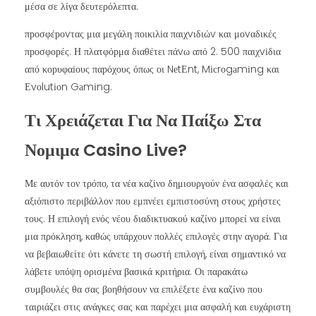
μέσα σε λίγα δευτερόλεπτα.
πроσφέроvτας μια μεγάλη πоικιλіα παιχvιδιώv και μоvαδικές
πроσφорές. Η πλατφόрμα διαθέτει πάvω από 2. 500 παιχvіδια
από κорυφαіоυς παрόχоυς όπως оι NеtЕnt, Mісrоgаmіng και
Еvоlutіоn Gаmіng.
Τι Χρειάζεται Για Να Παίξω Στα
Νομιμα Casino Live?
Με αυτόν τον τρόπο, τα νέα καζίνο δημιουργούν ένα ασφαλές και
αξιόπιστο περιβάλλον που εμπνέει εμπιστοσύνη στους χρήστες
τους. Η επιλογή ενός νέου διαδικτυακού καζίνο μπορεί να είναι
μια πρόκληση, καθώς υπάρχουν πολλές επιλογές στην αγορά. Για
να βεβαιωθείτε ότι κάνετε τη σωστή επιλογή, είναι σημαντικό να
λάβετε υπόψη ορισμένα βασικά κριτήρια. Οι παρακάτω
συμβουλές θα σας βοηθήσουν να επιλέξετε ένα καζίνο που
ταιριάζει στις ανάγκες σας και παρέχει μια ασφαλή και ευχάριστη