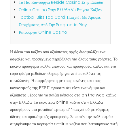
Τα Πιο Καινούργια Reside Casino Στην Ελλάδα
Οnline Casino Στην Ελλάδα Vs Επίγεια Καζίνο
Football Blitz Top Card: Παιχνίδι Με Άρωμα…
Στοιχήματος Από Την Pragmatic Play
Καινούργια Online Casino
Η άδεια του καζίνο από αξιόπιστες αρχές διασφαλίζει ένα
ασφαλές και προσεγμένο περιβάλλον για όλους τους χρήστες. Το
καζίνο προσφέρει πολλά μπόνους και προσφορές, καθώς και ένα
ευρύ φάσμα μεθόδων πληρωμής για να διευκολύνει τις
συναλλαγές. Η συμμόρφωση με τους κανόνες και τους
κανονισμούς της ΕΕΕΠ εγγυάται ότι είναι ένα νόμιμο και
αξιόπιστο μέρος για να παίξει κάποιος στα on the web καζίνο
στην Ελλάδα. Τα καλύτερα online καζίνο στην Ελλάδα
προσφέρουν μια μοναδική εμπειρία” “παιχνιδιού με νόμιμες
άδειες και προωθητικές προσφορές. Σε αυτήν την ανάλυση, θα
συγκρίνουμε τα κορυφαία on-line καζίνο που λειτουργούν αυτή