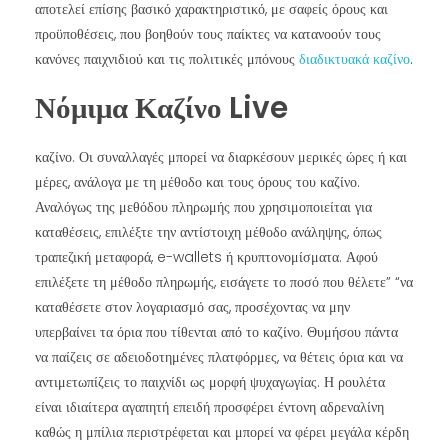
αποτελεί επίσης βασικό χαρακτηριστικό, με σαφείς όρους και
προϋποθέσεις, που βοηθούν τους παίκτες να κατανοούν τους
κανόνες παιχνιδιού και τις πολιτικές μπόνους
διαδικτυακά καζίνο
.
Νόμιμα Καζίνο Live
καζίνο. Οι συναλλαγές μπορεί να διαρκέσουν μερικές ώρες ή και
μέρες, ανάλογα με τη μέθοδο και τους όρους του καζίνο.
Αναλόγως της μεθόδου πληρωμής που χρησιμοποιείται για
καταθέσεις, επιλέξτε την αντίστοιχη μέθοδο ανάληψης, όπως
τραπεζική μεταφορά, e-wallets ή κρυπτονομίσματα. Αφού
επιλέξετε τη μέθοδο πληρωμής, εισάγετε το ποσό που θέλετε” “να
καταθέσετε στον λογαριασμό σας, προσέχοντας να μην
υπερβαίνει τα όρια που τίθενται από το καζίνο. Θυμήσου πάντα
να παίζεις σε αδειοδοτημένες πλατφόρμες, να θέτεις όρια και να
αντιμετωπίζεις το παιχνίδι ως μορφή ψυχαγωγίας. Η ρουλέτα
είναι ιδιαίτερα αγαπητή επειδή προσφέρει έντονη αδρεναλίνη
καθώς η μπίλια περιστρέφεται και μπορεί να φέρει μεγάλα κέρδη