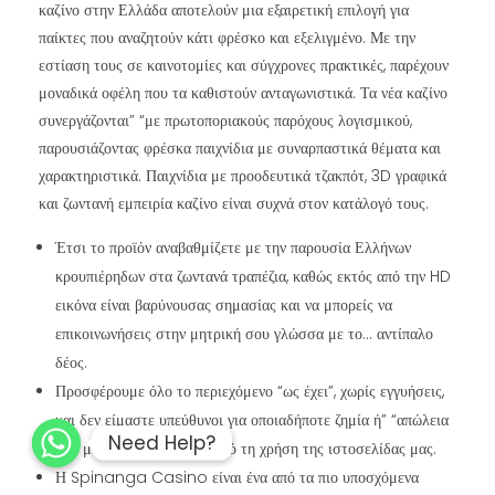
καζίνο στην Ελλάδα αποτελούν μια εξαιρετική επιλογή για
παίκτες που αναζητούν κάτι φρέσκο και εξελιγμένο. Με την
εστίαση τους σε καινοτομίες και σύγχρονες πρακτικές, παρέχουν
μοναδικά οφέλη που τα καθιστούν ανταγωνιστικά. Τα νέα καζίνο
συνεργάζονται” “με πρωτοποριακούς παρόχους λογισμικού,
παρουσιάζοντας φρέσκα παιχνίδια με συναρπαστικά θέματα και
χαρακτηριστικά. Παιχνίδια με προοδευτικά τζακπότ, 3D γραφικά
και ζωντανή εμπειρία καζίνο είναι συχνά στον κατάλογό τους.
Έτσι το προϊόν αναβαθμίζετε με την παρουσία Ελλήνων
κρουπιέρηδων στα ζωντανά τραπέζια, καθώς εκτός από την HD
εικόνα είναι βαρύνουσας σημασίας και να μπορείς να
επικοινωνήσεις στην μητρική σου γλώσσα με το… αντίπαλο
δέος.
Προσφέρουμε όλο το περιεχόμενο “ως έχει”, χωρίς εγγυήσεις,
και δεν είμαστε υπεύθυνοι για οποιαδήποτε ζημία ή” “απώλεια
Need Help?
Need Help?
που μπορεί να προκύψει από τη χρήση της ιστοσελίδας μας.
Η Spinanga Casino είναι ένα από τα πιο υποσχόμενα