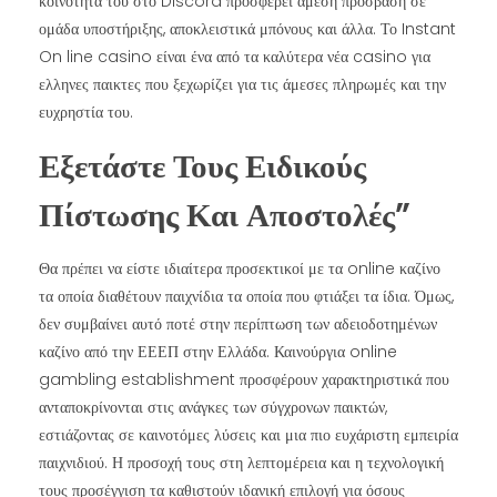
κοινότητα του στο Discord προσφέρει άμεση πρόσβαση σε
ομάδα υποστήριξης, αποκλειστικά μπόνους και άλλα. Το Instant
On line casino είναι ένα από τα καλύτερα νέα casino για
ελληνες παικτες που ξεχωρίζει για τις άμεσες πληρωμές και την
ευχρηστία του.
Εξετάστε Τους Ειδικούς
Πίστωσης Και Αποστολές”
Θα πρέπει να είστε ιδιαίτερα προσεκτικοί με τα online καζίνο
τα οποία διαθέτουν παιχνίδια τα οποία που φτιάξει τα ίδια. Όμως,
δεν συμβαίνει αυτό ποτέ στην περίπτωση των αδειοδοτημένων
καζίνο από την ΕΕΕΠ στην Ελλάδα. Καινούργια online
gambling establishment προσφέρουν χαρακτηριστικά που
ανταποκρίνονται στις ανάγκες των σύγχρονων παικτών,
εστιάζοντας σε καινοτόμες λύσεις και μια πιο ευχάριστη εμπειρία
παιχνιδιού. Η προσοχή τους στη λεπτομέρεια και η τεχνολογική
τους προσέγγιση τα καθιστούν ιδανική επιλογή για όσους