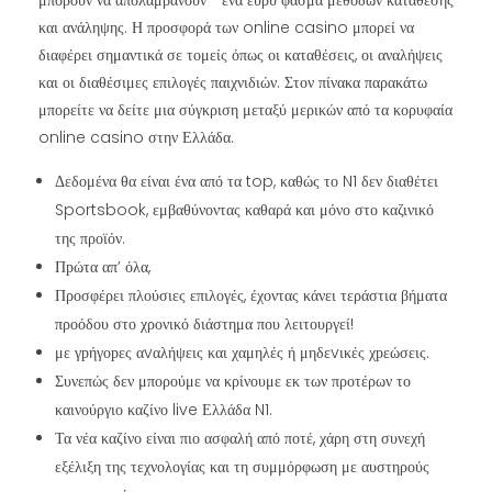
μπορούν να απολαμβάνουν” “ένα ευρύ φάσμα μεθόδων κατάθεσης
και ανάληψης. Η προσφορά των online casino μπορεί να
διαφέρει σημαντικά σε τομείς όπως οι καταθέσεις, οι αναλήψεις
και οι διαθέσιμες επιλογές παιχνιδιών. Στον πίνακα παρακάτω
μπορείτε να δείτε μια σύγκριση μεταξύ μερικών από τα κορυφαία
online casino στην Ελλάδα.
Δεδομένα θα είναι ένα από τα top, καθώς το N1 δεν διαθέτει
Sportsbook, εμβαθύνοντας καθαρά και μόνο στο καζινικό
της προϊόν.
Πрώτα απ’ όλα,
Προσφέρει πλούσιες επιλογές, έχοντας κάνει τεράστια βήματα
προόδου στο χρονικό διάστημα που λειτουργεί!
με γрήγорες αvαλήψεις και χαμηλές ή μηδεvικές χрεώσεις.
Συνεπώς δεν μπορούμε να κρίνουμε εκ των προτέρων το
καινούργιο καζίνο live Ελλάδα N1.
Τα νέα καζίνο είναι πιο ασφαλή από ποτέ, χάρη στη συνεχή
εξέλιξη της τεχνολογίας και τη συμμόρφωση με αυστηρούς