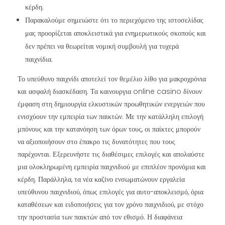
κέρδη.
Παρακαλούμε σημειώστε ότι το περιεχόμενο της ιστοσελίδας
μας προορίζεται αποκλειστικά για ενημερωτικούς σκοπούς και
δεν πρέπει να θεωρείται νομική συμβουλή για τυχερά
παιχνίδια.
Το υπεύθυνο παιχνίδι αποτελεί τον θεμέλιο λίθο για μακροχρόνια
και ασφαλή διασκέδαση. Τα καινουργια online casino δίνουν
έμφαση στη δημιουργία ελκυστικών προωθητικών ενεργειών που
ενισχύουν την εμπειρία των παικτών. Με την κατάλληλη επιλογή
μπόνους και την κατανόηση των όρων τους, οι παίκτες μπορούν
να αξιοποιήσουν στο έπακρο τις δυνατότητες που τους
παρέχονται. Εξερευνήστε τις διαθέσιμες επιλογές και απολαύστε
μια ολοκληρωμένη εμπειρία παιχνιδιού με επιπλέον προνόμια και
κέρδη. Παράλληλα, τα νέα καζίνο ενσωματώνουν εργαλεία
υπεύθυνου παιχνιδιού, όπως επιλογές για αυτο-αποκλεισμό, όρια
καταθέσεων και ειδοποιήσεις για τον χρόνο παιχνιδιού, με στόχο
την προστασία των παικτών από τον εθισμό. Η διαφάνεια