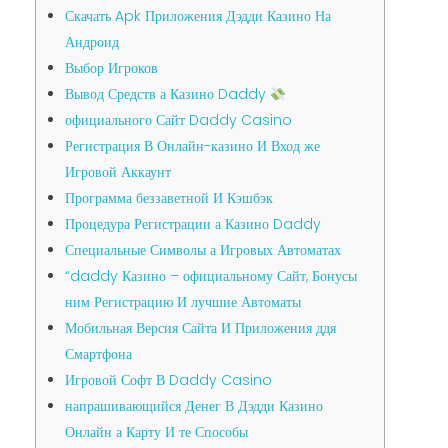
Скачать Apk Приложения Дэдди Казино На
Андроид
Выбор Игроков
Вывод Средств а Казино Daddy
официального Сайт Daddy Casino
Регистрация В Онлайн-казино И Вход же
Игровой Аккаунт
Программа беззаветной И Кэшбэк
Процедура Регистрации а Казино Daddy
Специальные Символы а Игровых Автоматах
“daddy Казино – официальному Сайт, Бонусы
ним Регистрацию И лучшие Автоматы
Мобильная Версия Сайта И Приложения ддя
Смартфона
Игровой Софт В Daddy Casino
напрашивающийся Денег В Дэдди Казино
Онлайн а Карту И те Способы