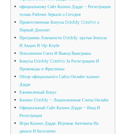
официальному Сайт Казино Дэдди – Регистрация
только Рабочее Зеркало а Сегодня
Приветственные Бонусы Daddy Casino а
Первый Депозит
Программа Лояльности Daddy: крутые Бонусы
И Акции В Vip Клубе
Пополнение Счета И Вывод Выигрыша
Бонусы Daddy Casino За Регистрацию И
Промокоды и Фриспины
Обзор официального Сайта Онлайн-казино
Дэдди
Ежемесячный Бонус
Казино Daddy – Лицензионные Слоты Онлайн
Официальный Сайт Казино Дэдди – Вход И
Регистрация
Игры Казино Дэдди: Игровые Автоматы На
деньги И Бесплатно