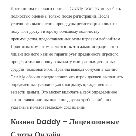
Достоинства игрового портала Daddy casino могут быть
полностью оценены только после регистрации. После
успешного выполнения процедуры регистрации, клиенты
получают доступ второму большому количеству
преимущества, предоставленных этим игровым веб-сайтом.
Приятным моментом является то, что администрация этого
лицензионного казино гарантирует преданность игрового
процесса только полную выплату выигранных денежных
средств пользователям. Правила вывода бонусов в казино
Daddy обычно предполагают, что игрок должен выполнить
определенные условия судя отыгрышу, прежде меньше
вывести деньги. Это может включать а себя определенное
сотни ставок или выполнение других требований, них
указаны в пользовательском соглашении.
Казино Daddy – Лицензионные
Слоты Онлайн