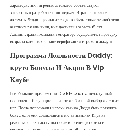
характеристики игровых автоматов соответствуют
заявленным разработчиками меркам. Играть в игровые
автоматы Дэдди в реальные средства быть только те любители
азартных развлечений, них достигли возраста 18 лет.
Администрация компании оператора осуществляет проверку
возраста клиентов в этапе верификации игрового аккаунта.
Программа Лояльности Daddy:
круто Бонусы И Акции В Vip
Клубе
В мобильном приложении Daddy casino недоступный
полноценный функционал и тот же большой выбор азартных
игр. После пополнения игроки казино Дэдди быть получить
бонус, если они согласились а его активацию. Игра на
реальные ставки доступна после внесения депозита и
рекомендует шанс получить огромный выигрыш.