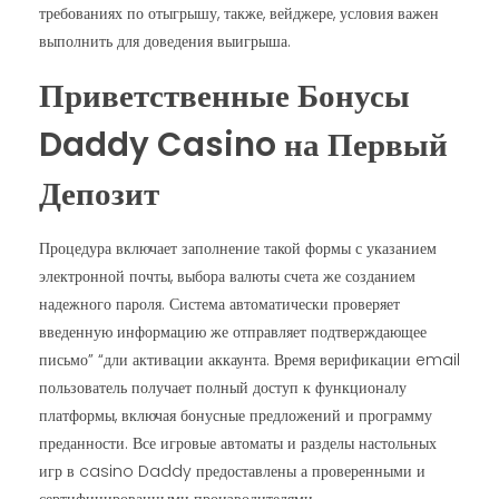
требованиях по отыгрышу, также, вейджере, условия важен
выполнить для доведения выигрыша.
Приветственные Бонусы
Daddy Casino на Первый
Депозит
Процедура включает заполнение такой формы с указанием
электронной почты, выбора валюты счета же созданием
надежного пароля. Система автоматически проверяет
введенную информацию же отправляет подтверждающее
письмо” “дли активации аккаунта. Время верификации email
пользователь получает полный доступ к функционалу
платформы, включая бонусные предложений и программу
преданности. Все игровые автоматы и разделы настольных
игр в casino Daddy предоставлены а проверенными и
сертифицированными производителями.