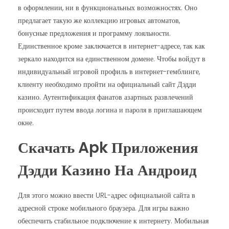
в оформлении, ни в функциональных возможностях. Оно
предлагает такую же коллекцию игровых автоматов,
бонусные предложения и программу лояльности.
Единственное кроме заключается в интернет-адресе, так как
зеркало находится на единственном домене. Чтобы войдут в
индивидуальный игровой профиль в интернет-гемблинге,
клиенту необходимо пройти на официальный сайт Дэдди
казино. Аутентификация фанатов азартных развлечений
происходит путем ввода логина и пароля в приглашающем
окне.
Скачать Apk Приложения
Дэдди Казино На Андроид
Для этого можно ввести URL-адрес официальной сайта в
адресной строке мобильного браузера. Для игры важно
обеспечить стабильное подключение к интернету. Мобильная