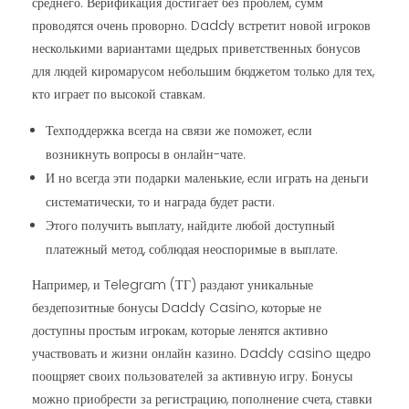
среднего. Верификация достигает без проблем, сумм
проводятся очень проворно. Daddy встретит новой игроков
несколькими вариантами щедрых приветственных бонусов
для людей киромарусом небольшим бюджетом только для тех,
кто играет по высокой ставкам.
Техподдержка всегда на связи же поможет, если
возникнуть вопросы в онлайн-чате.
И но всегда эти подарки маленькие, если играть на деньги
систематически, то и награда будет расти.
Этого получить выплату, найдите любой доступный
платежный метод, соблюдая неоспоримые в выплате.
Например, и Telegram (ТГ) раздают уникальные
бездепозитные бонусы Daddy Casino, которые не
доступны простым игрокам, которые ленятся активно
участвовать и жизни онлайн казино. Daddy casino щедро
поощряет своих пользователей за активную игру. Бонусы
можно приобрести за регистрацию, пополнение счета, ставки