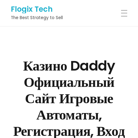
Flogix Tech
The Best Strategy to Sell
HOME
Казино Daddy
ABOUT
Официальный
SERVICES
Сайт Игровые
Автоматы,
PROJECTS
Регистрация, Вход
BLOG