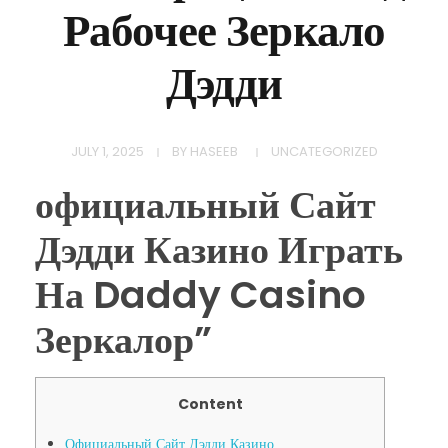
Рабочее Зеркало
Дэдди
CONTACT
JULY 1, 2025
BY
HASEEB
UNCATEGORIZED
официальный Сайт
Дэдди Казино Играть
На Daddy Casino
Зеркалор”
Content
Официальный Сайт Дэдди Казино