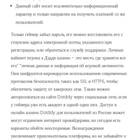
Данный сайт носит исключительно информационный
характер и только направлен на получить платежей со же
пользователей.
Только геймер забыл пароль, его можно восстановить его с
стоунское адреса электронной почты, указанного при
регистрации, или обратиться и службу поддержки. Личных
кабинет игрока а Дэдди казино – это место, где хранятся все
его” “личная данные и информация об игровой активности.
Они шифруются киромарусом использованием современных
протоколов безопасности, таких как SSL и HTTPS, чтобы
обеспечить защиту от хакерских атак. Также можно
авторизоваться на сайте Daddy через социальные сети, если
у геймера уже есть аккаунт в одной один них. Доступ к
онлайн казино Daddy для пользователей из России может
могут ограничен интернет провайдерами, но сегодня есть
варианты обойти неоспоримые. Вознаграждения
увеличивают привлекательны платформы, но не забывайте о