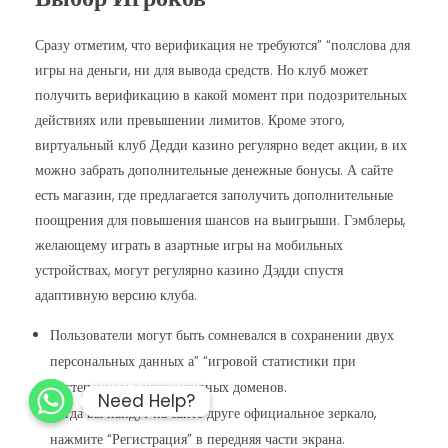
Сразу отметим, что верификация не требуются” “полслова для
игры на деньги, ни для вывода средств. Но клуб может
получить верификацию в какой момент при подозрительных
действиях или превышении лимитов. Кроме этого,
виртуальный клуб Дедди казино регулярно ведет акции, в их
можно забрать дополнительные денежные бонусы. А сайте
есть магазин, где предлагается заполучить дополнительные
поощрения для повышения шансов на выигрыши. Гэмблеры,
желающему играть в азартные игры на мобильных
устройствах, могут регулярно казино Дэдди спустя
адаптивную версию клуба.
Пользователи могут быть сомневался в сохранении двух
персональных данных а” “игровой статистики при
постепенном альтернативных доменов.
Need Help?
Need Help?
Когда вы найдут на сайте друге официальное зеркало,
нажмите “Регистрация” в передняя части экрана.