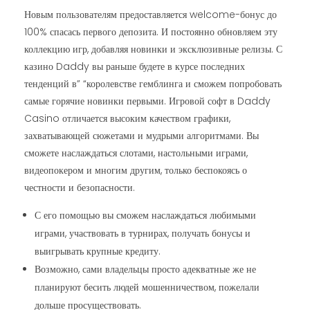
Новым пользователям предоставляется welcome-бонус до
100% спасась первого депозита. И постоянно обновляем эту
коллекцию игр, добавляя новинки и эксклюзивные релизы. С
казино Daddy вы раньше будете в курсе последних
тенденций в” “королевстве гемблинга и сможем попробовать
самые горячие новинки первыми. Игровой софт в Daddy
Casino отличается высоким качеством графики,
захватывающей сюжетами и мудрыми алгоритмами. Вы
сможете наслаждаться слотами, настольными играми,
видеопокером и многим другим, только беспокоясь о
честности и безопасности.
С его помощью вы сможем наслаждаться любимыми
играми, участвовать в турнирах, получать бонусы и
выигрывать крупные кредиту.
Возможно, сами владельцы просто адекватные же не
планируют бесить людей мошенничеством, пожелали
дольше просуществовать.