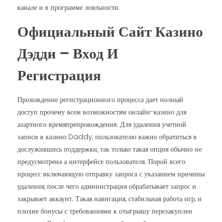
канале и в программе лояльности.
Официальный Сайт Казино
Дэдди – Вход И
Регистрация
Прохождение регистрационного процесса дает полный
доступ прочему всем возможностям онлайн-казино для
азартного времяпрепровождения. Для удаления учетной
записи в казино Daddy, пользователю важно обратиться в
дослужившись поддержки, так только такая опция обычно не
предусмотрена а интерфейсе пользователя. Порой всего
процесс включающую отправку запроса с указанием причины
удаления, после чего администрация обрабатывает запрос и
закрывает аккаунт. Такая навигация, стабильная работа игр, и
плохие бонусы с требованиями к отыгрышу перезакуплен