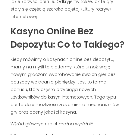
jakie korzyści oferuje. Odkryjemy także, jak te gry
stały się częścią szeroko pojętej kultury rozrywki
internetowej.
Kasyno Online Bez
Depozytu: Co to Takiego?
Kiedy mówimy o kasynach online bez depozytu,
mamy na myśli te platformy, które umożliwiają
nowym graczom wypróbowanie swoich gier bez
potrzeby wpłacania pieniędzy. Jest to forma
bonusu, który często przyciąga nowych
użytkowników do kasyn internetowych. Tego typu
oferta daje możliwość zrozumienia mechanizmów
gry oraz oceny jakości kasyna.
Wśród głównych zalet można wyróżnić: