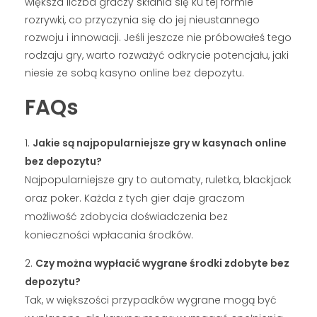
większa liczba graczy skłania się ku tej formie
rozrywki, co przyczynia się do jej nieustannego
rozwoju i innowacji. Jeśli jeszcze nie próbowałeś tego
rodzaju gry, warto rozważyć odkrycie potencjału, jaki
niesie ze sobą kasyno online bez depozytu.
FAQs
Jakie są najpopularniejsze gry w kasynach online
bez depozytu?
Najpopularniejsze gry to automaty, ruletka, blackjack
oraz poker. Każda z tych gier daje graczom
możliwość zdobycia doświadczenia bez
konieczności wpłacania środków.
Czy można wypłacić wygrane środki zdobyte bez
depozytu?
Tak, w większości przypadków wygrane mogą być