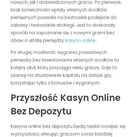
nowych, jak i doświadczonych graczy. Po pierwsze,
brak konieczności wpłaty własnych środków
pieniężnych pozwala na beztroskie podejście do
zabawy i testowanie strategii. Jest to doskonały
sposób na zapoznanie się z nowymi grami bez
obaw o utratę pieniędzy
kasyno online
.
Po drugie, możliwość wygrania prawdziwych
pieniędzy bez inwestowania własnych środków to
kolejny atut, który przyciąga wielu graczy. Daje to
szansę na zbudowanie kapitału na dalsze gry,
korzystając tylko z bonusów i wygranych.
Przyszłość Kasyn Online
Bez Depozytu
Kasyna online bez depozytu będą nadal rozwijać się
w przyszłości, oferując graczom coraz bardziej