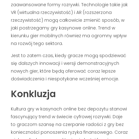
zaawansowane formy rozrywki. Technologie takie jak
VR (wirtualna rzeczywistość) i AR (rozszerzona
rzeczywistość) mogą całkowicie zmienić sposób, w
jaki postrzegamy gry kasynowe online. Trend w
kierunku gier mobilnych również ma ogromny wpływ
na rozwój tego sektora.
Jest to zatem czas, kiedy gracze mogą spodziewać
się dalszych innowacji i wersji demonstracyjnych
nowych gier, które będą oferować coraz lepsze
doświadczenia i niespotykane wcześniej emocje.
Konkluzja
Kultura gry w kasynach online bez depozytu stanowi
fascynujący trend w świecie cyfrowej rozrywki. Daje
to graczom szansę na czerpanie radości z gry bez
konieczności ponoszenia ryzyka finansowego. Coraz