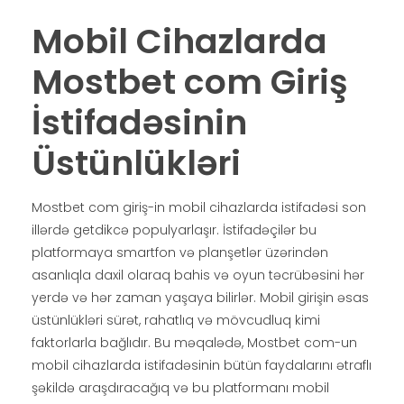
Mobil Cihazlarda
Mostbet com Giriş
CONTACT
İstifadəsinin
Üstünlükləri
Mostbet com giriş-in mobil cihazlarda istifadəsi son
illərdə getdikcə populyarlaşır. İstifadəçilər bu
platformaya smartfon və planşetlər üzərindən
asanlıqla daxil olaraq bahis və oyun təcrübəsini hər
yerdə və hər zaman yaşaya bilirlər. Mobil girişin əsas
üstünlükləri sürət, rahatlıq və mövcudluq kimi
faktorlarla bağlıdır. Bu məqalədə, Mostbet com-un
mobil cihazlarda istifadəsinin bütün faydalarını ətraflı
şəkildə araşdıracağıq və bu platformanı mobil