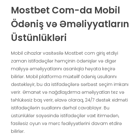
Mostbet Com-da Mobil
Ödəniş və Əməliyyatların
Üstünlükləri
Mobil cihazlar vasitəsilə Mostbet com giriş etdiyi
zaman istifadəçilər həmçinin ödənişlər və digər
maliyyə əməliyyatlarını asanlıqla həyata keçirə
bilirlər. Mobil platforma müxtəlif ödəniş üsullarını
dəstəkləyir, bu da istifadəçilərə sərbəst seçim imkanı
verir. Əmanət və nağdlaşdırma əməliyyatları tez və
təhlükəsiz baş verir, əlavə olaraq, 24/7 dəstək xidməti
istifadəçilərin suallarını dərhal cavablayır. Bu
üstünlüklər sayəsində istifadəçilər vaxt itirmədən,
fasiləsiz oyun və mərc fəaliyyətlərini davam etdirə
bilirlər.