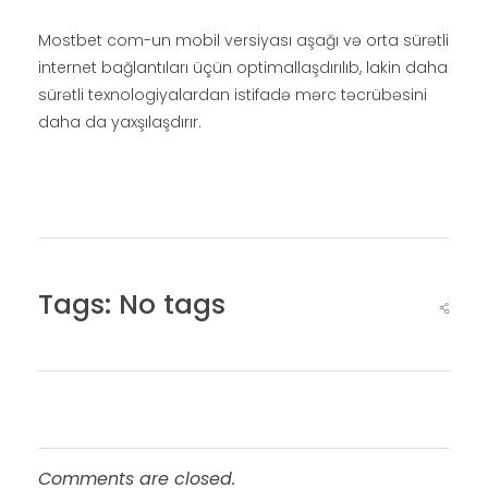
Mostbet com-un mobil versiyası aşağı və orta sürətli
internet bağlantıları üçün optimallaşdırılıb, lakin daha
sürətli texnologiyalardan istifadə mərc təcrübəsini
daha da yaxşılaşdırır.
Tags: No tags
Comments are closed.