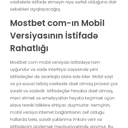
vasitələrlə istifadə etməyin niyə sərfəli olduğuna dair
səbəbləri açıqlayacağıq.
Mostbet com-ın Mobil
Versiyasının İstifadə
Rahatlığı
Mostbet com mobil versiyası istifadəyə tam
uyğundur və sadə interfeysi sayəsində yeni
istifadəçilər də asanlıqla idarə edə bilər. Mobil sayt
və ya xüsusi tətbiq vasitəsilə daxil olmaq prosesi çox
sürətli və sadədir. İstifadəçilər hesaba daxil olmaq,
mərc etmək və əməliyyatları həyata keçirmək üçün
əlavə texniki biliklərə ehtiyac duymurlar. Həmçinin,
mobil versiya internet bağlantısının zəif olduğu
hallarda belə, sürətli yüklənmə imkanı verir və
istifadəçini gözləmək məcburiyyətində qoymur. Bu