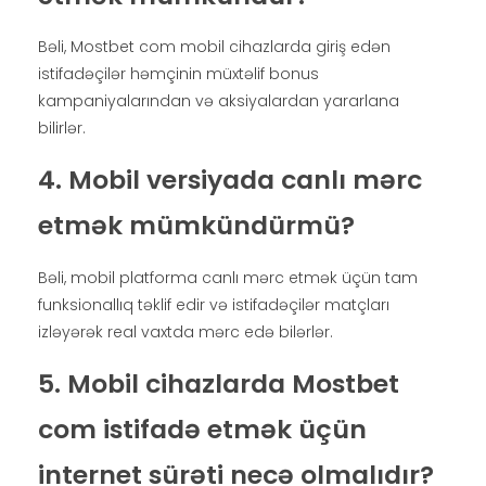
Bəli, Mostbet com mobil cihazlarda giriş edən
istifadəçilər həmçinin müxtəlif bonus
kampaniyalarından və aksiyalardan yararlana
bilirlər.
4. Mobil versiyada canlı mərc
etmək mümkündürmü?
Bəli, mobil platforma canlı mərc etmək üçün tam
funksionallıq təklif edir və istifadəçilər matçları
izləyərək real vaxtda mərc edə bilərlər.
5. Mobil cihazlarda Mostbet
com istifadə etmək üçün
internet sürəti necə olmalıdır?