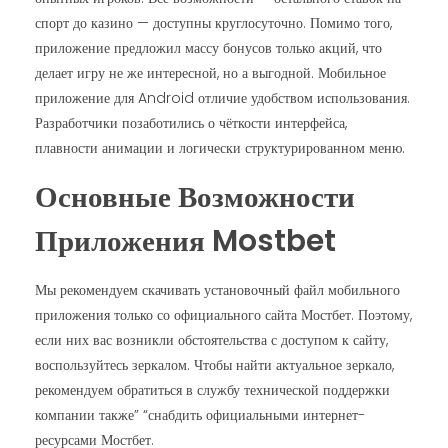
спорт до казино — доступны круглосуточно. Помимо того,
приложение предложил массу бонусов только акций, что
делает игру не же интересной, но а выгодной. Мобильное
приложение для Android отличие удобством использования.
Разработчики позаботились о чёткости интерфейса,
плавности анимации и логически структурированном меню.
Основные Возможности
Приложения Mostbet
Мы рекомендуем скачивать установочный файл мобильного
приложения только со официального сайта Мостбет. Поэтому,
если них вас возникли обстоятельства с доступом к сайту,
воспользуйтесь зеркалом. Чтобы найти актуальное зеркало,
рекомендуем обратиться в службу технической поддержки
компании также” “снабдить официальными интернет-
ресурсами Мостбет.