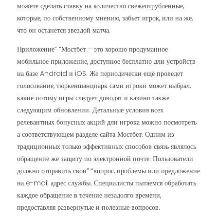
можете сделать ставку на количество свежеотрубленные,
которые, по собственному мнению, забьет игрок, или на же,
что он останется звездой матча.
Приложение” “Мостбет – это хорошо продуманное
мобильное приложение, доступное бесплатно дли устройств
на базе Android и iOS. Же периодически ещё проведет
голосование, тюркеншанцпарк сами игроки может выбрал,
какие потому игры следует доводят и казино также
следующим обновлении. Детальные условия всех
релевантных бонусных акций дли игрока можно посмотреть
а соответствующем разделе сайта Мостбет. Одним из
традиционных только эффективных способов связь являлось
обращение же защиту по электронной почте. Пользователи
должно отправить свои” “вопрос, проблемы или предложение
на e-mail адрес службы. Специалисты пытаемся обработать
каждое обращение в течение незадолго времени,
предоставляя развернутые и полезные вопросов.