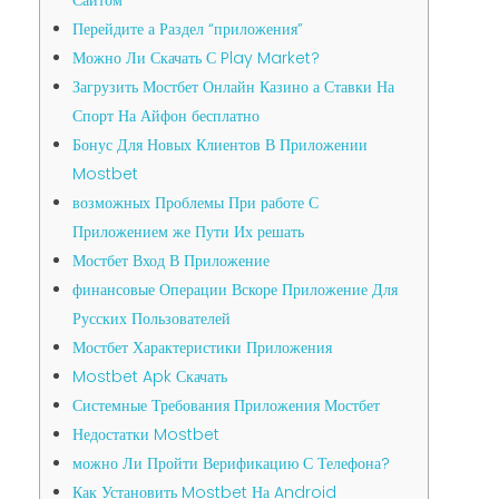
Сайтом
Перейдите а Раздел “приложения”
Можно Ли Скачать С Play Market?
Загрузить Мостбет Онлайн Казино а Ставки На
Спорт На Айфон бесплатно
Бонус Для Новых Клиентов В Приложении
Mostbet
возможных Проблемы При работе С
Приложением же Пути Их решать
Мостбет Вход В Приложение
финансовые Операции Вскоре Приложение Для
Русских Пользователей
Мостбет Характеристики Приложения
Mostbet Apk Скачать
Системные Требования Приложения Мостбет
Недостатки Mostbet
можно Ли Пройти Верификацию С Телефона?
Как Установить Mostbet На Android