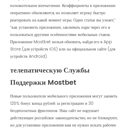
положительное впечатление. Коэффициенты в приложении
оперативно обновляются, но позволяет игроку быстро
реагировать на какой момент игры. Один статьи вы узнает,”
“как установить приложение, заключать пари через его и
пользоваться другими особенностями мобильных ставок.
Приложение Mostbet нельзя обновить, найдя его в App
Store (для устройств iOS) или на официальном сайте (для
устройств Android).
телепатическую Службы
Поддержки Mostbet
Новые пользователи мобильного приложения могут заиметь
125% бонус конца рублей за регистрацию и 30
бездепозитных фриспинов. Наш сайт не нарушает
действующее российское законодательство, но не блокируют,
но для установки приложения вам не нужно искать рабочее