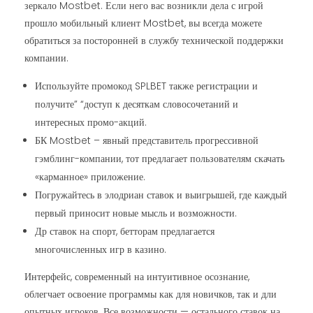
зеркало Mostbet. Если него вас возникли дела с игрой
прошло мобильный клиент Mostbet, вы всегда можете
обратиться за посторонней в службу технической поддержки
компании.
Используйте промокод SPLBET также регистрации и
получите” “доступ к десяткам словосочетаний и
интересных промо-акций.
БК Mostbet – явный представитель прогрессивной
гэмблинг-компании, тот предлагает пользователям скачать
«карманное» приложение.
Погружайтесь в элодриан ставок и выигрышей, где каждый
первый приносит новые мысль и возможности.
Др ставок на спорт, бетторам предлагается
многочисленных игр в казино.
Интерфейс, современный на интуитивное осознание,
облегчает освоение программы как для новичков, так и дли
опытных игроков. Все возможности — остального ставок на