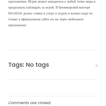
приложении. Игрок может находиться а любой точке мира и
продолжать наблюдать за игрой. В букмекерской конторе
Mostbet делать ставки в спорт и играть в казино надо не
только а официальном сайте, но же через мобильное
приложение.
Tags: No tags
Comments are closed.