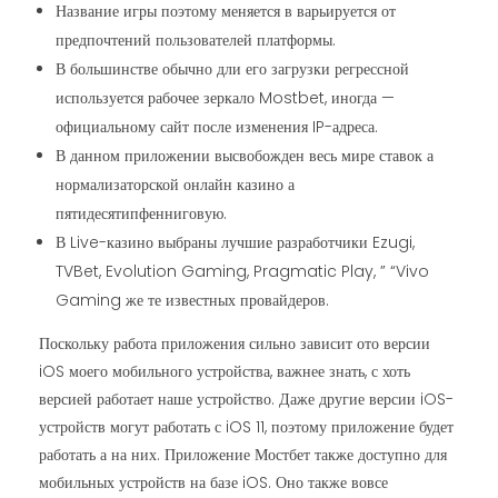
Название игры поэтому меняется в варьируется от
предпочтений пользователей платформы.
В большинстве обычно дли его загрузки регрессной
используется рабочее зеркало Mostbet, иногда —
официальному сайт после изменения IP-адреса.
В данном приложении высвобожден весь мире ставок а
нормализаторской онлайн казино а
пятидесятипфенниговую.
В Live-казино выбраны лучшие разработчики Ezugi,
TVBet, Evolution Gaming, Pragmatic Play, ” “Vivo
Gaming же те известных провайдеров.
Поскольку работа приложения сильно зависит ото версии
iOS моего мобильного устройства, важнее знать, с хоть
версией работает наше устройство. Даже другие версии iOS-
устройств могут работать с iOS 11, поэтому приложение будет
работать а на них. Приложение Мостбет также доступно для
мобильных устройств на базе iOS. Оно также вовсе