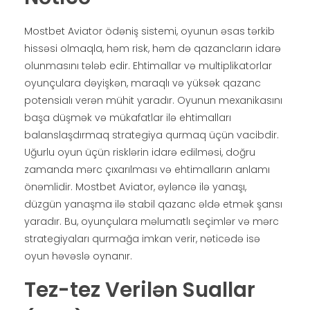
Mostbet Aviator ödəniş sistemi, oyunun əsas tərkib
hissəsi olmaqla, həm risk, həm də qazancların idarə
olunmasını tələb edir. Ehtimallar və multiplikatorlar
oyunçulara dəyişkən, maraqlı və yüksək qazanc
potensialı verən mühit yaradır. Oyunun mexanikasını
başa düşmək və mükafatlar ilə ehtimalları
balanslaşdırmaq strategiya qurmaq üçün vacibdir.
Uğurlu oyun üçün risklərin idarə edilməsi, doğru
zamanda mərc çıxarılması və ehtimalların anlamı
önəmlidir. Mostbet Aviator, əyləncə ilə yanaşı,
düzgün yanaşma ilə stabil qazanc əldə etmək şansı
yaradır. Bu, oyunçulara məlumatlı seçimlər və mərc
strategiyaları qurmağa imkan verir, nəticədə isə
oyun həvəslə oynanır.
Tez-tez Verilən Suallar