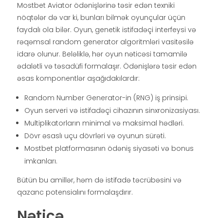
Mostbet Aviator ödənişlərinə təsir edən texniki
nöqtələr də var ki, bunları bilmək oyunçular üçün
faydalı ola bilər. Oyun, genetik istifadəçi interfeysi və
rəqəmsal random generator algoritmləri vasitəsilə
idarə olunur. Beləliklə, hər oyun nəticəsi tamamilə
ədalətli və təsadüfi formalaşır. Ödənişlərə təsir edən
əsas komponentlər aşağıdakılardır:
Random Number Generator-in (RNG) iş prinsipi.
Oyun serveri və istifadəçi cihazının sinxronizasiyası.
Multiplikatorların minimal və maksimal hədləri.
Dövr əsaslı uçu dövrləri və oyunun sürəti.
Mostbet platformasının ödəniş siyasəti və bonus
imkanları.
Bütün bu amillər, həm də istifadə təcrübəsini və
qazanc potensialını formalaşdırır.
Nəticə