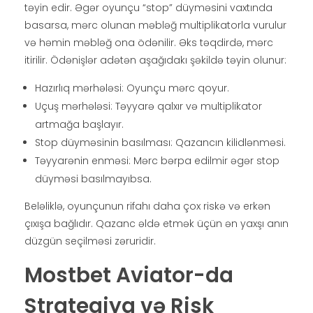
təyin edir. Əgər oyunçu “stop” düyməsini vaxtında
basarsa, mərc olunan məbləğ multiplikatorla vurulur
və həmin məbləğ ona ödənilir. Əks təqdirdə, mərc
itirilir. Ödənişlər adətən aşağıdakı şəkildə təyin olunur:
Hazırlıq mərhələsi: Oyunçu mərc qoyur.
Uçuş mərhələsi: Təyyarə qalxır və multiplikator
artmağa başlayır.
Stop düyməsinin basılması: Qazancın kilidlənməsi.
Təyyarənin enməsi: Mərc bərpa edilmir əgər stop
düyməsi basılmayıbsa.
Beləliklə, oyunçunun rifahı daha çox riskə və erkən
çıxışa bağlıdır. Qazanc əldə etmək üçün ən yaxşı anın
düzgün seçilməsi zəruridir.
Mostbet Aviator-da
Strategiya və Risk