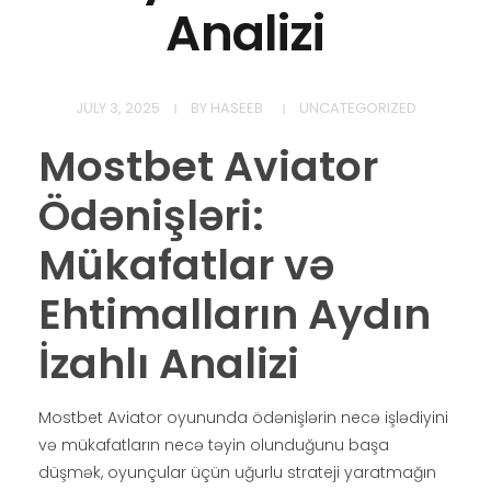
Analizi
CONTACT
JULY 3, 2025
BY
HASEEB
UNCATEGORIZED
Mostbet Aviator
Ödənişləri:
Mükafatlar və
Ehtimalların Aydın
İzahlı Analizi
Mostbet Aviator oyununda ödənişlərin necə işlədiyini
və mükafatların necə təyin olunduğunu başa
düşmək, oyunçular üçün uğurlu strateji yaratmağın