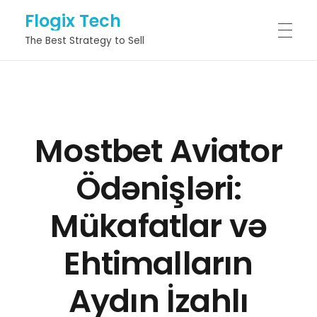
Flogix Tech
The Best Strategy to Sell
HOME
Mostbet Aviator
ABOUT
Ödənişləri:
SERVICES
Mükafatlar və
Ehtimalların
PROJECTS
Aydın İzahlı
BLOG