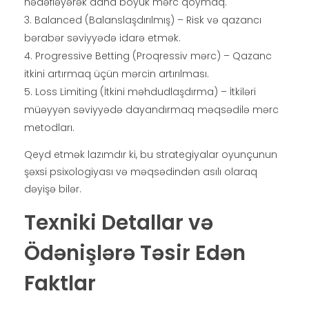
hədəfləyərək daha böyük mərc qoymaq.
Balanced (Balanslaşdırılmış) – Risk və qazancı
bərabər səviyyədə idarə etmək.
Progressive Betting (Proqressiv mərc) – Qazanc
itkini artırmaq üçün mərcin artırılması.
Loss Limiting (İtkini məhdudlaşdırma) – İtkiləri
müəyyən səviyyədə dayandırmaq məqsədilə mərc
metodları.
Qeyd etmək lazımdır ki, bu strategiyalar oyunçunun
şəxsi psixologiyası və məqsədindən asılı olaraq
dəyişə bilər.
Texniki Detallar və
Ödənişlərə Təsir Edən
Faktlar