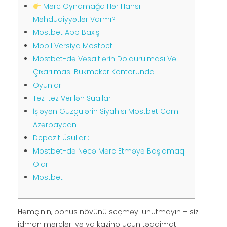
Mərc Oynamağa Hər Hansı
Məhdudiyyətlər Varmı?
Mostbet App Baxış
Mobil Versiya Mostbet
Mostbet-də Vəsaitlərin Doldurulması Və
Çıxarılması Bukmeker Kontorunda
Oyunlar
Tez-tez Verilən Suallar
İşləyən Güzgülərin Siyahısı Mostbet Com
Azərbaycan
Depozit Üsulları:
Mostbet-də Necə Mərc Etməyə Başlamaq
Olar
Mostbet
Həmçinin, bonus növünü seçməyi unutmayın – siz
idman mərcləri və ya kazino üçün təqdimat