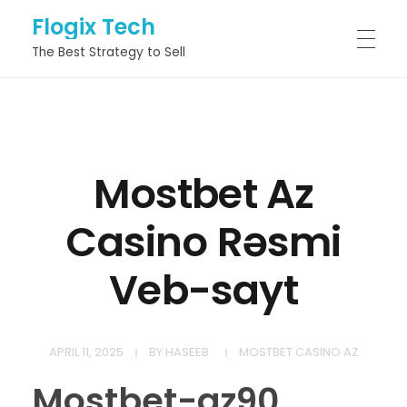
Flogix Tech
The Best Strategy to Sell
HOME
Mostbet Az
ABOUT
Casino Rəsmi
SERVICES
Veb-sayt
PROJECTS
APRIL 11, 2025
BY
HASEEB
MOSTBET CASINO AZ
Mostbet-az90
BLOG