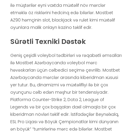
ilə müştərilər eyni vaxtda müxtəlif növ mərclər
etməklə öz risklərini hedcinq edə bilərlər. Mostbet
AZ90 həmçinin slot, blackjack və rulet kimi müxtəlif
oyunlara malik onlayn kazino təklif edir.
Sürətli Texniki Dəstək
Geniş çeşidli voleybol tədbirləri və rəqabətli əmsalları
ilə Mostbet Azərbaycanda voleybol mərc
həvəskarları üçün cəlbedici seçimə çevrilib. Mostbet
Azərbaycanda mərclər arasında kiberidman xüsusi
yer tutur. Bu, dinamizmi və müxtəlifliyi ilə bir çox
oyunçunu cəlb edən məşhur bir tendensiyadır.
Platforma Counter-Strike 2, Dota 2, League of
Legends və bir çox başqaları daxil olmaqla bir çox
kiberidman növləri təklif edir. İstifadəçilər Beynəlxalq,
ESL Pro Liqası və Böyük Çempionatlar kimi dünyanın
ən böyük” “turnirlərinə mərc edə bilərlər. Mostbet