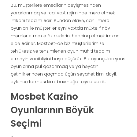
Bu, müştərilərə əmsalların dəyişməsindən
yararlanmaq və real vaxt rejimində mərc etmək
imkanı təqdim edir. Bundan əlavə, canlı mərc
oyunları ilə müştərilər eyni vaxtda müxtəlif növ
mərclər etməklə öz risklərini hedcinq etmək imkanı
əldə edirlər. Mostbet-də biz müştərilərimizə
təhlükəsiz və tənzimlənən oyun mühiti təqdim
etməyin vacibliyini başa düşürük. Biz oyunçuları şans
oyunlarına pul qazanmaq və ya həyatın
çətinliklərindən qaçmaq üçün səyahət kimi deyil,
əyləncə forması kimi baxmağa təşviq edirik.
Mosbet Kazino
Oyunlarının Böyük
Seçimi