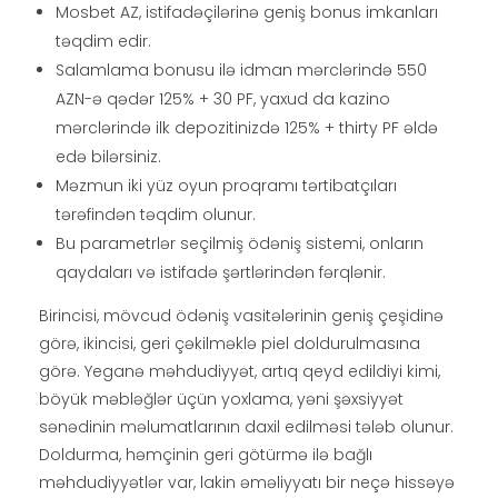
Mosbet AZ, istifadəçilərinə geniş bonus imkanları
təqdim edir.
Salamlama bonusu ilə idman mərclərində 550
AZN-ə qədər 125% + 30 PF, yaxud da kazino
mərclərində ilk depozitinizdə 125% + thirty PF əldə
edə bilərsiniz.
Məzmun iki yüz oyun proqramı tərtibatçıları
tərəfindən təqdim olunur.
Bu parametrlər seçilmiş ödəniş sistemi, onların
qaydaları və istifadə şərtlərindən fərqlənir.
Birincisi, mövcud ödəniş vasitələrinin geniş çeşidinə
görə, ikincisi, geri çəkilməklə piel doldurulmasına
görə. Yeganə məhdudiyyət, artıq qeyd edildiyi kimi,
böyük məbləğlər üçün yoxlama, yəni şəxsiyyət
sənədinin məlumatlarının daxil edilməsi tələb olunur.
Doldurma, həmçinin geri götürmə ilə bağlı
məhdudiyyətlər var, lakin əməliyyatı bir neçə hissəyə