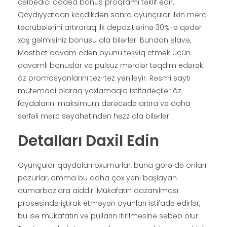
cəlbedici added bonus proqramı təklif edir.
Qeydiyyatdan keçdikdən sonra oyunçular ilkin mərc
təcrübələrini artıraraq ilk depozitlərinə 30%-ə qədər
xoş gəlmisiniz bonusu ala bilərlər. Bundan əlavə,
Mostbet davam edən oyunu təşviq etmək üçün
davamlı bonuslar və pulsuz mərclər təqdim edərək
öz promosyonlarını tez-tez yeniləyir. Rəsmi saytı
mütəmadi olaraq yoxlamaqla istifadəçilər öz
faydalarını maksimum dərəcədə artıra və daha
sərfəli mərc səyahətindən həzz ala bilərlər.
Detalları Daxil Edin
Oyunçular qaydaları oxumurlar, buna görə də onları
pozurlar, amma bu daha çox yeni başlayan
qumarbazlara aiddir. Mükafatın qazanılması
prosesində iştirak etməyən oyunları istifadə edirlər,
bu isə mükafatın və pulların itirilməsinə səbəb olur.