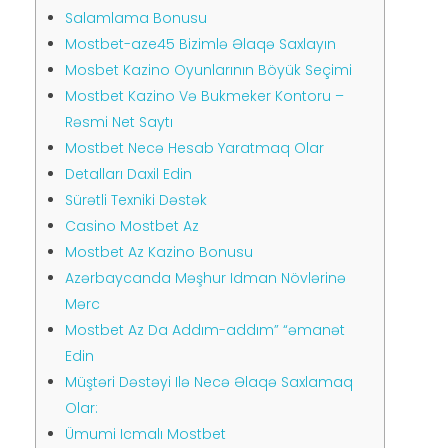
Salamlama Bonusu
Mostbet-aze45 Bizimlə Əlaqə Saxlayın
Mosbet Kazino Oyunlarının Böyük Seçimi
Mostbet Kazino Və Bukmeker Kontoru –
Rəsmi Net Saytı
Mostbet Necə Hesab Yaratmaq Olar
Detalları Daxil Edin
Sürətli Texniki Dəstək
Casino Mostbet Az
Mostbet Az Kazino Bonusu
Azərbaycanda Məşhur Idman Növlərinə
Mərc
Mostbet Az Da Addım-addım” “əmanət
Edin
Müştəri Dəstəyi Ilə Necə Əlaqə Saxlamaq
Olar:
Ümumi Icmalı Mostbet