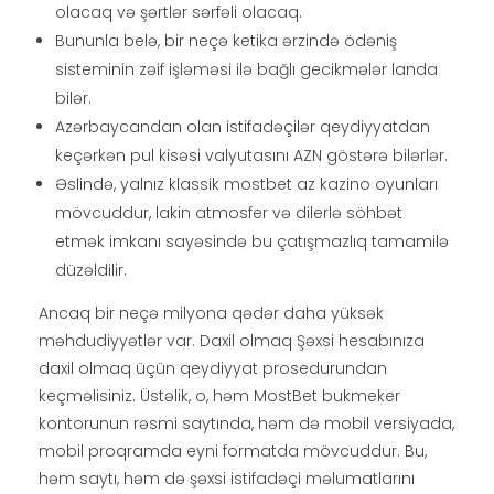
olacaq və şərtlər sərfəli olacaq.
Bununla belə, bir neçə ketika ərzində ödəniş
sisteminin zəif işləməsi ilə bağlı gecikmələr landa
bilər.
Azərbaycandan olan istifadəçilər qeydiyyatdan
keçərkən pul kisəsi valyutasını AZN göstərə bilərlər.
Əslində, yalnız klassik mostbet az kazino oyunları
mövcuddur, lakin atmosfer və dilerlə söhbət
etmək imkanı sayəsində bu çatışmazlıq tamamilə
düzəldilir.
Ancaq bir neçə milyona qədər daha yüksək
məhdudiyyətlər var. Daxil olmaq Şəxsi hesabınıza
daxil olmaq üçün qeydiyyat prosedurundan
keçməlisiniz. Üstəlik, o, həm MostBet bukmeker
kontorunun rəsmi saytında, həm də mobil versiyada,
mobil proqramda eyni formatda mövcuddur. Bu,
həm saytı, həm də şəxsi istifadəçi məlumatlarını