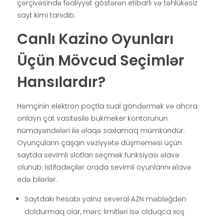
çərçivəsində fəaliyyət göstərən etibarlı və təhlükəsiz
sayt kimi tanıdıb.
Canlı Kazino Oyunları
Üçün Mövcud Seçimlər
Hansılardır?
Həmçinin elektron poçtla sual göndərmək və ahora
onlayn çat vasitəsilə bukmeker kontorunun
nümayəndələri ilə əlaqə saxlamaq mümkündür.
Oyunçuların çaşqın vəziyyətə düşməməsi üçün
saytda sevimli slotları seçmək funksiyası əlavə
olunub. İstifadəçilər orada sevimli oyunlarını əlavə
edə bilərlər.
Saytdakı hesabı yalnız several AZN məbləğdən
doldurmaq olar, mərc limitləri isə olduqca xoş