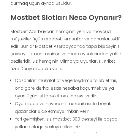
qurmaq üçün ayrıca üsuldur.
Mostbet Slotları Necə Oynanır?
Mostbet Azərbaycan həmçinin yeni və mövcud
müştərilər üçün rəqabətli əmsallar və bonuslar təklif
edir. Bunlar Mostbet Azərbaycanda tapa biləcəyiniz
çoxsaylı idman turnirləri və mərc oyunlarından yalnız
bəziləridir. Siz həmçinin Olimpiya Oyunları, F1, Kriket
üzrə Dünya Kuboku və h.
Qazanılan mükafatlar vegerləşdirmə tələb etmir,
ona görə dərhal əsas hesaba köçürmək və ya
oyun üçün istifadə etmək icazəsi verilir.
Oyun sadə və həyəcanlı mexanikası ilə böyük
qazanclar əldə etməyə imkan verir.
Yeri gəlmişkən, siz mostbet 309 dəstəyi ilə başqa
yollarla əlaqə saxlaya bilərsiniz.