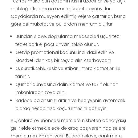
Tez-tez mükafatın qazanılmasını uzadırlar və ya kiçik
məbləğlərlə, amma uzun müddətə oynayırlar.
Qaydalarda müəyyən edilmiş vejerə çatmırlar, buna
görə də mükafat və pullardan məhrum olurlar.
Bundan əlavə, doğrulama məqsədləri üçün tez-
tez etibarlı e-poçt ünvanı tələb olunur.
Getvip promotional kodunu indi daxil edin və
Mostbet-dən xoş bir təşviq alın Azərbaycan!
O, sürətli, təhlükəsiz və etibarlı mərc xidmətləri ilə
tanınır.
Qumar dünyasına dalın, xidmət və təklif olunan
imkanlardan zövq alın.
Sadəcə balansınızı artırın və hədiyyənin avtomatik
olaraq hesabınıza köçürülməsini gözləyin.
Bu, onlara oyunöncəsi mərclərə nisbətən daha yaxşı
gəlir əldə etmək, eləcə də artıq baş verən hadisələrə
mərc etmək imkanı verir. Bundan əlavə, canlı mərc