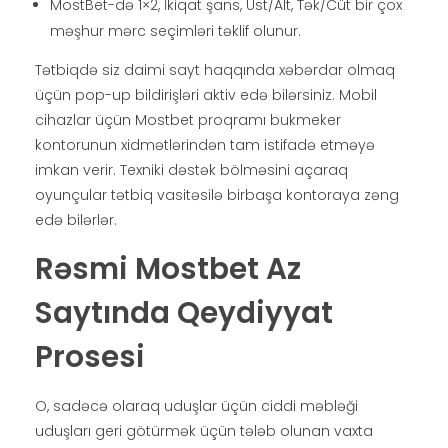
MostBet-də 1×2, İkiqat şans, Üst/Alt, Tək/Cüt bir çox
məşhur mərc seçimləri təklif olunur.
Tətbiqdə siz daimi sayt haqqında xəbərdar olmaq
üçün pop-up bildirişləri aktiv edə bilərsiniz. Mobil
cihazlar üçün Mostbet proqramı bukmeker
kontorunun xidmətlərindən tam istifadə etməyə
imkan verir. Texniki dəstək bölməsini açaraq
oyunçular tətbiq vasitəsilə birbaşa kontoraya zəng
edə bilərlər.
Rəsmi Mostbet Az
Saytında Qeydiyyat
Prosesi
O, sadəcə olaraq uduşlar üçün ciddi məbləği
uduşları geri götürmək üçün tələb olunan vaxta