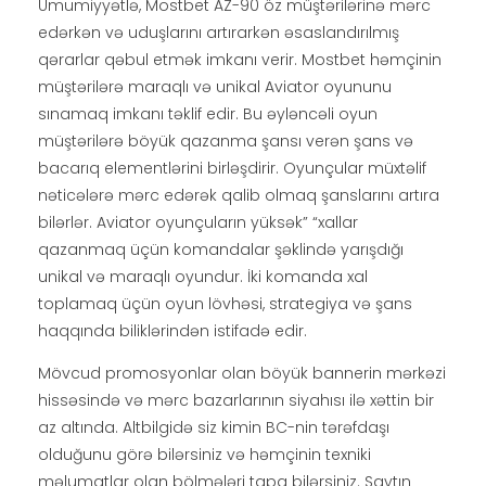
Ümumiyyətlə, Mostbet AZ-90 öz müştərilərinə mərc
edərkən və uduşlarını artırarkən əsaslandırılmış
qərarlar qəbul etmək imkanı verir. Mostbet həmçinin
müştərilərə maraqlı və unikal Aviator oyununu
sınamaq imkanı təklif edir. Bu əyləncəli oyun
müştərilərə böyük qazanma şansı verən şans və
bacarıq elementlərini birləşdirir. Oyunçular müxtəlif
nəticələrə mərc edərək qalib olmaq şanslarını artıra
bilərlər. Aviator oyunçuların yüksək” “xallar
qazanmaq üçün komandalar şəklində yarışdığı
unikal və maraqlı oyundur. İki komanda xal
toplamaq üçün oyun lövhəsi, strategiya və şans
haqqında biliklərindən istifadə edir.
Mövcud promosyonlar olan böyük bannerin mərkəzi
hissəsində və mərc bazarlarının siyahısı ilə xəttin bir
az altında. Altbilgidə siz kimin BC-nin tərəfdaşı
olduğunu görə bilərsiniz və həmçinin texniki
məlumatlar olan bölmələri tapa bilərsiniz. Saytın