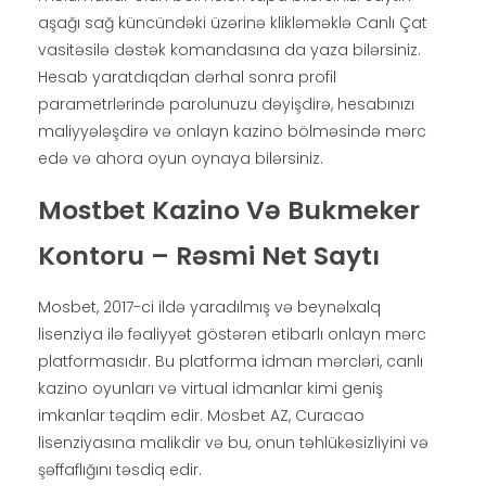
aşağı sağ küncündəki üzərinə klikləməklə Canlı Çat
vasitəsilə dəstək komandasına da yaza bilərsiniz.
Hesab yaratdıqdan dərhal sonra profil
parametrlərində parolunuzu dəyişdirə, hesabınızı
maliyyələşdirə və onlayn kazino bölməsində mərc
edə və ahora oyun oynaya bilərsiniz.
Mostbet Kazino Və Bukmeker
Kontoru – Rəsmi Net Saytı
Mosbet, 2017-ci ildə yaradılmış və beynəlxalq
lisenziya ilə fəaliyyət göstərən etibarlı onlayn mərc
platformasıdır. Bu platforma idman mərcləri, canlı
kazino oyunları və virtual idmanlar kimi geniş
imkanlar təqdim edir. Mosbet AZ, Curacao
lisenziyasına malikdir və bu, onun təhlükəsizliyini və
şəffaflığını təsdiq edir.