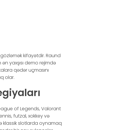
gözləmək kifayətdir. Raund
n ən yaxşısı demo rejimdə
ovkalara qədər uçmasını
q olar.
giyaları
League of Legends, Valorant
nnis, futzal, xokkey və
və klassik slotlarda oynamaq