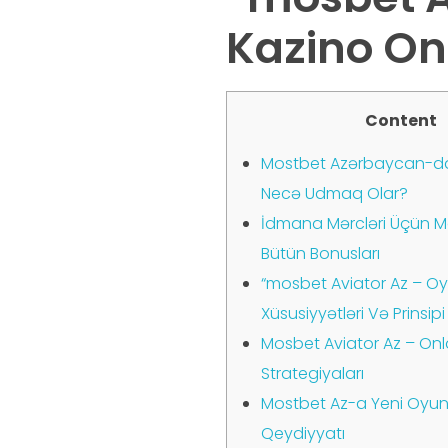
Kazino On
Content
Mostbet Azərbaycan-da
Necə Udmaq Olar?
İdmana Mərcləri Üçün M
Bütün Bonusları
“mosbet Aviator Az – O
Xüsusiyyətləri Və Prinsipi
Mosbet Aviator Az – On
Strategiyaları
Mostbet Az-a Yeni Oyun
Qeydiyyatı