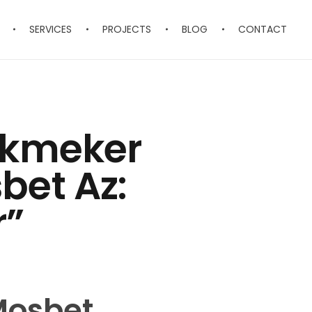
SERVICES
PROJECTS
BLOG
CONTACT
ukmeker
bet Az:
r”
Mosbet