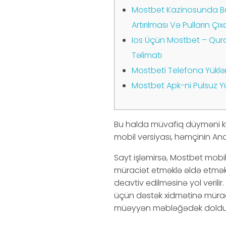
Mostbet Kazinosunda B
Artırılması Və Pulların Çıx
Ios Üçün Mostbet – Qur
Təlimatı
Mostbeti Telefona Yükl
Mostbet Apk-ni Pulsuz Y
Bu halda müvafiq düyməni kli
mobil versiyası, həmçinin And
Sayt işləmirsə, Mostbet mobi
müraciət etməklə əldə etmə
deavtiv edilməsinə yol veri
üçün dəstək xidmətinə müra
müəyyən məbləğədək doldurma