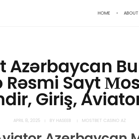
HOME
ABOUT
t Azərbaycan B
 Rəsmi Sayt Мos
ndir, Giriş, Aviato
APRIL 8, 2025
BY
HASEEB
MOSTBET CASINO AZ
viator Azerbaycan 