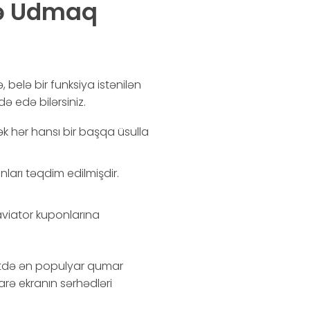
cə Udmaq
elə bir funksiya istənilən
 edə bilərsiniz.
k hər hansı bir başqa üsulla
ları təqdim edilmişdir.
aviator kuponlarına
betdə ən populyar qumar
arə ekranın sərhədləri