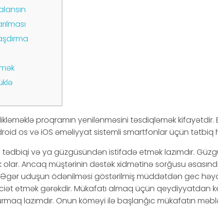
alansın
arılması
aşdırma
əmək
üklə
kləməklə proqramın yenilənməsini təsdiqləmək kifayətdir. 
roid os və iOS əməliyyat sistemli smartfonlar üçün tətbiq h
l tədbiqi və ya güzgüsündən istifadə etmək lazımdır. Güzgü
k olar. Ancaq müştərinin dəstək xidmətinə sorğusu əsas
lir. Əgər uduşun ödənilməsi göstərilmiş müddətdən gec hə
ciət etmək gərəkdir. Mükafatı almaq üçün qeydiyyatdan k
q lazımdır. Onun köməyi ilə başlanğıc mükafatın məbləğ