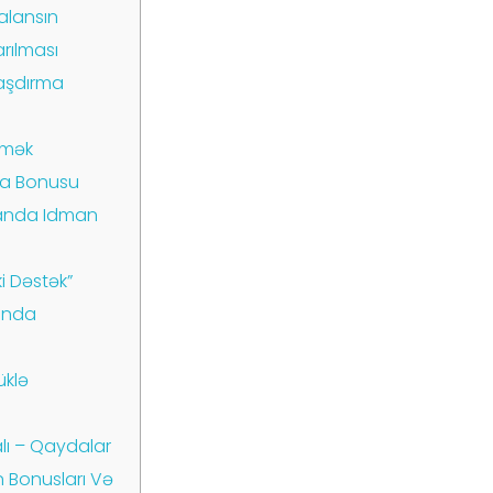
alansın
arılması
aşdırma
əmək
a Bonusu
anda Idman
i Dəstək”
ında
üklə
ı – Qaydalar
 Bonusları Və