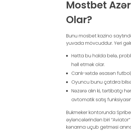
Mostbet Azə
Olar?
Bunu mosbet kazino saytında 
yuvada mövcuddur. Yeri gəlm
Hətta bu halda belə, prob
həll etmək olar.
Canlı-xətdə əsasən futbol, 
Oyuncu bunu çatdıra bilsə
Nəzərə alın ki, tərtibatçı
avtomatik satış funksiyasını
Bukmeker kontorunda Spribe ş
əyləncələrindən biri “Aviator
kənarına uçub getməsi anın