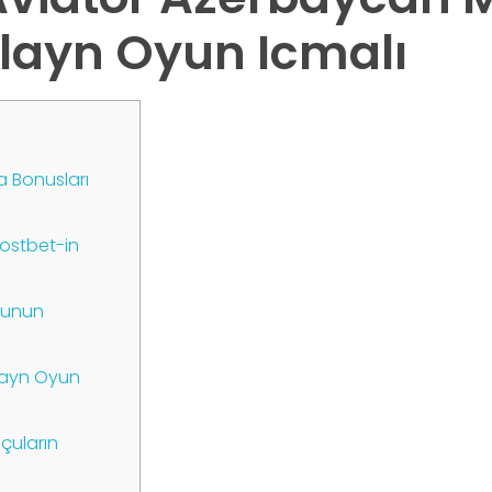
layn Oyun Icmalı
 Bonusları
ostbet-in
yunun
layn Oyun
çuların