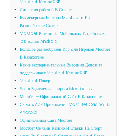
Mostbet Казино%3F
Лицензия работой В Стране
Букмекерская Контора Mostbet и Его
Разнообразие Ставок
Mostbet Казино На Мобильных Устройствах
Ios только Android
Большое разнообразен Игр Для Игроков Мостбет
В Казахстане
Какие экспериентальные Внесения Депозита
поддерживает Mostbet Казино%3F
Mostbet Покер
Часто Задаваемые вопроса Mostbet Kz
Мостбет – Официальный Сайт В Казахстане
Скачать Apk Приложение Most Bet Casino На
Android
Официальный Сайт Мостбет
Мостбет Онлайн Казино И Ставки На Спорт