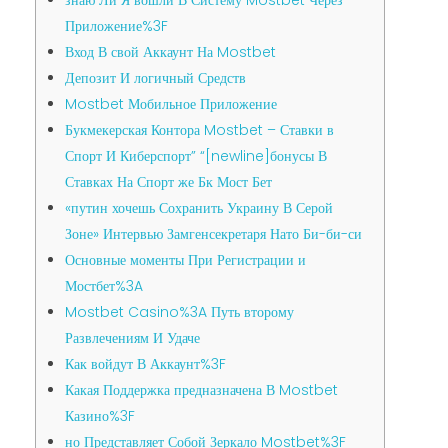
знаю Ли Я вошли В Систему Mostbet Через
Приложение%3F
Вход В свой Аккаунт На Mostbet
Депозит И логичный Средств
Mostbet Мобильное Приложение
Букмекерская Контора Mostbet – Ставки в
Спорт И Киберспорт” “[newline]бонусы В
Ставках На Спорт же Бк Мост Бет
«путин хочешь Сохранить Украину В Серой
Зоне» Интервью Замгенсекретаря Нато Би-би-си
Основные моменты При Регистрации и
Мостбет%3A
Mostbet Casino%3A Путь второму
Развлечениям И Удаче
Как войдут В Аккаунт%3F
Какая Поддержка предназначена В Mostbet
Казино%3F
но Представляет Собой Зеркало Mostbet%3F