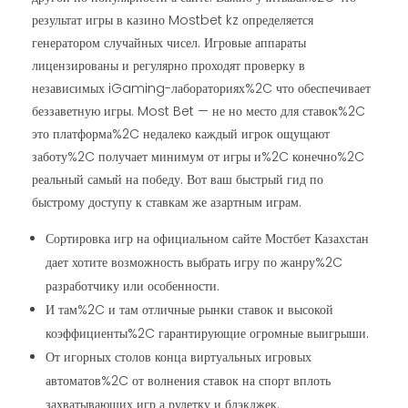
результат игры в казино Mostbet kz определяется
генератором случайных чисел. Игровые аппараты
лицензированы и регулярно проходят проверку в
независимых iGaming-лабораториях%2C что обеспечивает
беззаветную игры. Most Bet — не но место для ставок%2C
это платформа%2C недалеко каждый игрок ощущают
заботу%2C получает минимум от игры и%2C конечно%2C
реальный самый на победу. Вот ваш быстрый гид по
быстрому доступу к ставкам же азартным играм.
Сортировка игр на официальном сайте Мостбет Казахстан
дает хотите возможность выбрать игру по жанру%2C
разработчику или особенности.
И там%2C и там отличные рынки ставок и высокой
коэффициенты%2C гарантирующие огромные выигрыши.
От игорных столов конца виртуальных игровых
автоматов%2C от волнения ставок на спорт вплоть
захватывающих игр а рулетку и блэкджек.