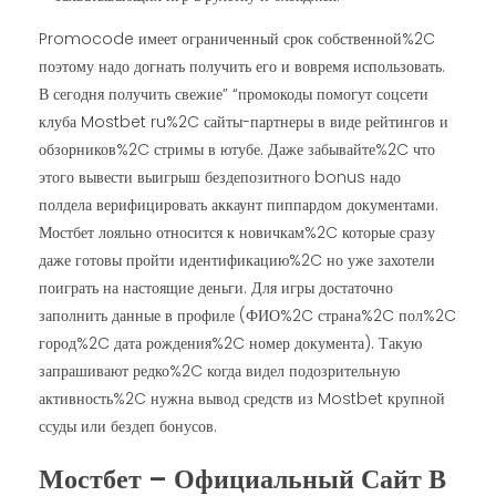
Promocode имеет ограниченный срок собственной%2C
поэтому надо догнать получить его и вовремя использовать.
В сегодня получить свежие” “промокоды помогут соцсети
клуба Mostbet ru%2C сайты-партнеры в виде рейтингов и
обзорников%2C стримы в ютубе. Даже забывайте%2C что
этого вывести выигрыш бездепозитного bonus надо
полдела верифицировать аккаунт пиппардом документами.
Мостбет лояльно относится к новичкам%2C которые сразу
даже готовы пройти идентификацию%2C но уже захотели
поиграть на настоящие деньги. Для игры достаточно
заполнить данные в профиле (ФИО%2C страна%2C пол%2C
город%2C дата рождения%2C номер документа). Такую
запрашивают редко%2C когда видел подозрительную
активность%2C нужна вывод средств из Mostbet крупной
ссуды или бездеп бонусов.
Мостбет – Официальный Сайт В