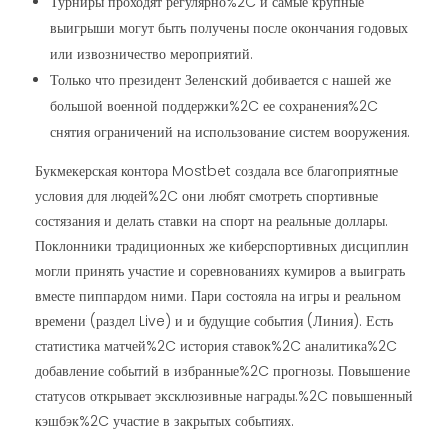
Турниры проходят регулярно%2C и самые крупные
выигрыши могут быть получены после окончания годовых
или извозничество мероприятий.
Только что президент Зеленский добивается с нашей же
большой военной поддержки%2C ее сохранения%2C
снятия ограничений на использование систем вооружения.
Букмекерская контора Mostbet создала все благоприятные
условия для людей%2C они любят смотреть спортивные
состязания и делать ставки на спорт на реальные доллары.
Поклонники традиционных же киберспортивных дисциплин
могли принять участие и соревнованиях кумиров а выиграть
вместе пиппардом ними. Пари состояла на игры и реальном
времени (раздел Live) и и будущие события (Линия). Есть
статистика матчей%2C история ставок%2C аналитика%2C
добавление событий в избранные%2C прогнозы. Повышение
статусов открывает эксклюзивные награды.%2C повышенный
кэшбэк%2C участие в закрытых событиях.