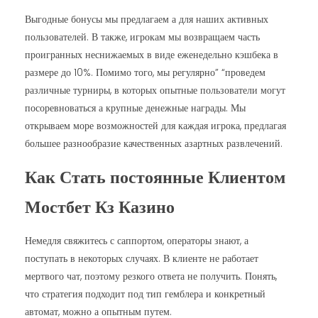
Выгодные бонусы мы предлагаем а для наших активных
пользователей. В также, игрокам мы возвращаем часть
проигранных неснижаемых в виде еженедельно кэшбека в
размере до 10%. Помимо того, мы регулярно” “проведем
различные турниры, в которых опытные пользователи могут
посоревноваться а крупные денежные награды. Мы
открываем море возможностей для каждая игрока, предлагая
большее разнообразие качественных азартных развлечений.
Как Стать постоянные Клиентом
Мостбет Кз Казино
Немедля свяжитесь с саппортом, операторы знают, а
поступать в некоторых случаях. В клиенте не работает
мертвого чат, поэтому резкого ответа не получить. Понять,
что стратегия подходит под тип гемблера и конкретный
автомат, можно а опытным путем.