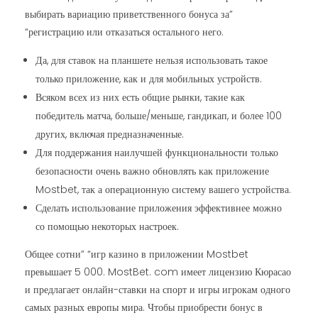
выбирать вариацию приветственного бонуса за”
“регистрацию или отказаться остального него.
Да, для ставок на планшете нельзя использовать такое
только приложение, как и для мобильных устройств.
Всяком всех из них есть общие рынки, такие как
победитель матча, больше/меньше, гандикап, и более 100
других, включая предназначенные.
Для поддержания наилучшей функциональности только
безопасности очень важно обновлять как приложение
Mostbet, так а операционную систему вашего устройства.
Сделать использование приложения эффективнее можно
со помощью некоторых настроек.
Общее сотни” “игр казино в приложении Mostbet
превышает 5 000. MostBet. com имеет лицензию Кюрасао
и предлагает онлайн-ставки на спорт и игры игрокам одного
самых разных европы мира. Чтобы приобрести бонус в