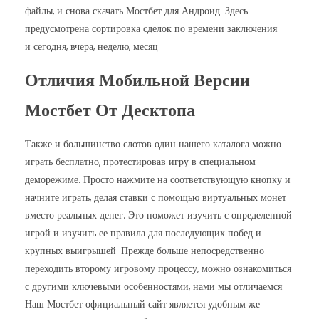
файлы, и снова скачать Мостбет для Андроид. Здесь
предусмотрена сортировка сделок по времени заключения –
и сегодня, вчера, неделю, месяц.
Отличия Мобильной Версии
Мостбет От Десктопа
Также и большинство слотов один нашего каталога можно
играть бесплатно, протестировав игру в специальном
деморежиме. Просто нажмите на соответствующую кнопку и
начните играть, делая ставки с помощью виртуальных монет
вместо реальных денег. Это поможет изучить с определенной
игрой и изучить ее правила для последующих побед и
крупных выигрышей. Прежде больше непосредственно
переходить второму игровому процессу, можно ознакомиться
с другими ключевыми особенностями, нами мы отличаемся.
Наш Мостбет официальный сайт является удобным же