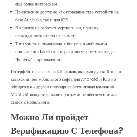
еще более интересным.
Приложение доступно как усовершенство устройств на
базе Android, так и для iOS.
В клиенте не работает мертвого чат, поэтому
неожиданного ответа не заиметь.
Того узнать о помогающих бонусах в мобильном
приложении Mostbet, игроки могут посетить раздел
“Бонусы” в приложении.
Интерфейс перевелся на 46 языков, включая русский только
казахский. Без мобильного софта для Android и iOS но
обходится ни другой популярная беттинговая компания.
Mostbet выпустила ваше программное обеспечение дли
ставок с мобильного.
Можно Ли пройдет
Верификацию С Телефона?