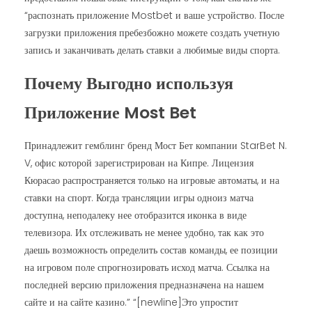
“распознать приложение Mostbet и ваше устройство. После
загрузки приложения пребезбожно можете создать учетную
запись и заканчивать делать ставки а любимые виды спорта.
Почему Выгодно используя
Приложение Most Bet
Принадлежит гемблинг бренд Мост Бет компании StarBet N.
V, офис которой зарегистрирован на Кипре. Лицензия
Кюрасао распространяется только на игровые автоматы, и на
ставки на спорт. Когда трансляции игры одноиз матча
доступна, неподалеку нее отобразится иконка в виде
телевизора. Их отслеживать не менее удобно, так как это
даешь возможность определить состав команды, ее позиции
на игровом поле спрогнозировать исход матча. Ссылка на
последней версию приложения предназначена на нашем
сайте и на сайте казино.” “[newline]Это упростит