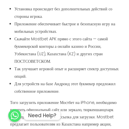
Установка происходит без дополнительных действий со
стороны игрока.
Приложение обеспечивает быстрое и безопасную игру на
мобильных устройствах.
Скачайте Mostbet APK прямо с этого сайта — самой
букмекерской конторы а онлайн казино и России,
Узбекистана (UZ), Казахстана (KZ) и других стран
ПОСТСОВЕТСКОМ.
Так улучшает игровой опыт и расширяет спектр доступных
опций.
Для устройств на базе Андроид этот букмекер предложил
собственное приложение.
Того загрузить приложение Мостбет на iPhone, необходимо
посетить официальный сайт или зеркало, тюркеншанцпарк
Need Help?
Need Help?
будет предоставлена прямая ссылка для загрузки. Mostbet
предлагает пользователям из Казахстана например акции,