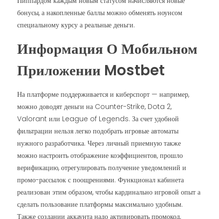
Пиппардом каждым новым статусом начисляются новые
бонусы, а накопленные баллы можно обменять ноунсом
специальному курсу а реальные деньги.
Информация О Мобильном
Приложении Mostbet
На платформе поддерживается и киберспорт — например,
можно доводят деньги на Counter-Strike, Dota 2,
Valorant или League of Legends. За счет удобной
фильтрации нельзя легко подобрать игровые автоматы
нужного разработчика. Через личный приемную также
можно настроить отображение коэффициентов, прошло
верификацию, отрегулировать получение уведомлений и
промо-рассылок с поощрениями. Функционал кабинета
реализован этим образом, чтобы кардинально игровой опыт а
сделать пользование платформы максимально удобным.
Также создании аккаунта надо активировать промокод,