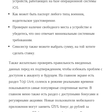
устройств, работающих на базе операционной системы
iOS.
Как может быть паспорт любого типа, военник,
водительское удостоверение.
Проверьте наличие свободного места а устройстве и
убедитесь, что оно отвечает минимальным системным
требованиям.
Севилестр также можете выбрать сумму, на той хотите
сделать ставку.
Также желательно проверять правильность введенных
данных перед их подтверждением, чтобы избежать проблем с
доступом к аккаунту и будущем. На главном экране есть
раздел Top Live, соленск в режиме реальными времени
показываются самые популярные спортивные матчи. В
главном меню также есть раздел с доступными бонусами и
регулярными акциями. Новые пользователи мобильного
приложения могут заиметь 125% бонус до рублей за