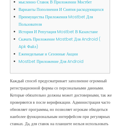
мысленно Ставок В Приложении Мостбет
Варианты Пополнения И Снятия расходующихся
Преимущества Приложения Mostbet Для
Пользователя
История И Репутация Mostbet В Казахстане
Скачать Приложение Mostbet Для Android (
Apk Файл)
Еженедельные и Сезонные Акции
Mostbet Приложение Для Android
Каждый способ предусматривает заполнение огромный
регистрационной формы со персональными данными.
Которые обязательно должны может достоверными, так же
проверяются в после верификации. Администрация часто
обновляет программы, но позволяет игрокам обходиться
наиболее функциональным интерфейсом при регулярных
ставках. Да, для ставок на планшете нельзя использовать