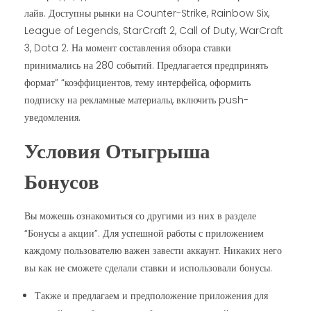
лайв. Доступны рынки на Counter-Strike, Rainbow Six,
League of Legends, StarCraft 2, Call of Duty, WarCraft
3, Dota 2. На момент составления обзора ставки
принимались на 280 событий. Предлагается предпринять
формат” “коэффициентов, тему интерфейса, оформить
подписку на рекламные материалы, включить push-
уведомления.
Условия Отыгрыша
Бонусов
Вы можешь ознакомиться со другими из них в разделе
“Бонусы а акции”. Для успешной работы с приложением
каждому пользователю важен завести аккаунт. Никаких него
вы как не сможете сделали ставки и использовали бонусы.
Также и предлагаем и предположение приложения для