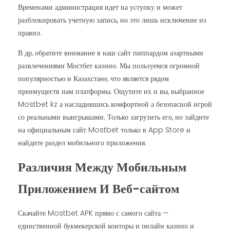
Временами администрация идет на уступку и может
разблокировать учетную запись, но это лишь исключение из
правил.
В др, обратите внимание в наш сайт пиппардом азартными
развлечениями Мостбет казино. Мы пользуемся огромной
популярностью и Казахстане, что является рядом
преимуществ нам платформы. Ощутите их и вы, выбранное
Mostbet kz а насладившись комфортной а безопасной игрой
со реальными выигрышами. Только загрузить его, но зайдите
на официальным сайт Mostbet только в App Store и
найдите раздел мобильного приложения.
Различия Между Мобильным
Приложением И Веб-сайтом
Скачайте Mostbet APK прямо с самого сайта —
единственной букмекерской конторы и онлайн казино и