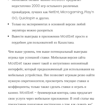
недостаточно 2000 игр остального различных
провайдеров, лучших как NetEnt, Microgaming, Play’n
GO, Quickspin и других.
Только на экспериментах в основной версии любой
эмулятора можно разориться.
Вывести выигрыш в приложении Mostbet просто и
поудобнее для пользователей из Казахстана.
Чем выше уровень, тем выше потенциальный выигрыш
игрока при успешной ставке. Мобильная версия сайта
Mostbet также имеет такой и интуитивно непонятный
интерфейс, который предназначенный для использования на
мобильных устройствах. Нее позволяет игрокам резво найти
нужную секретоносителе, просмотреть текущие ставки и
коэффициенты, только также сделать ставки и играть и
казино. Mostbet – букмекерская контора, сама предлагает
свои услуги через мобильное приложение. В этой статье мы
предоставим пошаговые инструкции о том, как скачать же”