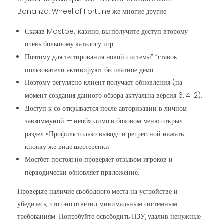
Bonanza, Wheel of Fortune же многие другие.
Скачав Mostbet казино, вы получите доступ второму
очень большому каталогу игр.
Поэтому для тестирования новой системы” “ставок
пользователи активируют бесплатное демо.
Поэтому регулярно клиент получает обновления (на
момент создания данного обзора актуальна версия 6. 4. 2).
Доступ к со открывается после авторизации в личном
завкоммуной — необходимо в боковом меню открыл
раздел «Профиль только вывод» и регрессной нажать
кнопку же виде шестеренки.
Мостбет постоянно проверяет отзывом игроков и
периодически обновляет приложение.
Проверьте наличие свободного места на устройстве и
убедитесь, что оно ответил минимальным системным
требованиям. Попробуйте освободить ПЗУ, удалив ненужные