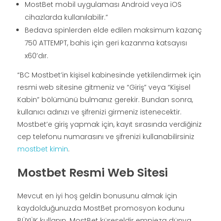
MostBet mobil uygulaması Android veya iOS
cihazlarda kullanılabilir.”
Bedava spinlerden elde edilen maksimum kazanç
750 ATTEMPT, bahis için geri kazanma katsayısı
x60’dır.
“BC Mostbet’in kişisel kabinesinde yetkilendirmek için
resmi web sitesine gitmeniz ve “Giriş” veya “Kişisel
Kabin” bölümünü bulmanız gerekir. Bundan sonra,
kullanıcı adınızı ve şifrenizi girmeniz istenecektir.
Mostbet’e giriş yapmak için, kayıt sırasında verdiğiniz
cep telefonu numarasını ve şifrenizi kullanabilirsiniz
mostbet kimin
.
Mostbet Resmi Web Sitesi
Mevcut en iyi hoş geldin bonusunu almak için
kaydolduğunuzda MostBet promosyon kodunu
BÜYÜK kullanın. MostBet küreseldir empieza dünya