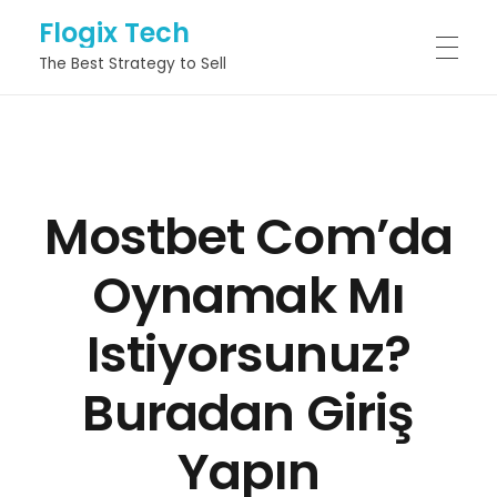
Flogix Tech
The Best Strategy to Sell
HOME
Mostbet Com’da
ABOUT
Oynamak Mı
SERVICES
Istiyorsunuz?
Buradan Giriş
PROJECTS
Yapın
BLOG