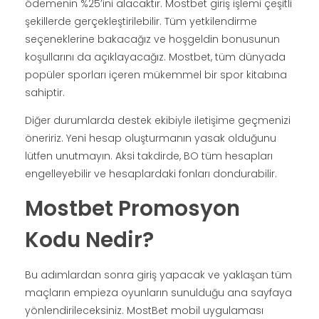
ödemenin %25’ini alacaktır. Mostbet giriş işlemi çeşitli
şekillerde gerçekleştirilebilir. Tüm yetkilendirme
seçeneklerine bakacağız ve hoşgeldin bonusunun
koşullarını da açıklayacağız. Mostbet, tüm dünyada
popüler sporları içeren mükemmel bir spor kitabına
sahiptir.
Diğer durumlarda destek ekibiyle iletişime geçmenizi
öneririz. Yeni hesap oluşturmanın yasak olduğunu
lütfen unutmayın. Aksi takdirde, BO tüm hesapları
engelleyebilir ve hesaplardaki fonları dondurabilir.
Mostbet Promosyon
Kodu Nedir?
Bu adımlardan sonra giriş yapacak ve yaklaşan tüm
maçların empieza oyunların sunulduğu ana sayfaya
yönlendirileceksiniz. MostBet mobil uygulaması