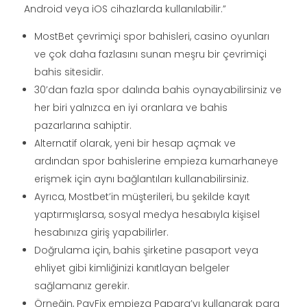
Android veya iOS cihazlarda kullanılabilir.”
MostBet çevrimiçi spor bahisleri, casino oyunları
ve çok daha fazlasını sunan meşru bir çevrimiçi
bahis sitesidir.
30’dan fazla spor dalında bahis oynayabilirsiniz ve
her biri yalnızca en iyi oranlara ve bahis
pazarlarına sahiptir.
Alternatif olarak, yeni bir hesap açmak ve
ardından spor bahislerine empieza kumarhaneye
erişmek için aynı bağlantıları kullanabilirsiniz.
Ayrıca, Mostbet’in müşterileri, bu şekilde kayıt
yaptırmışlarsa, sosyal medya hesabıyla kişisel
hesabınıza giriş yapabilirler.
Doğrulama için, bahis şirketine pasaport veya
ehliyet gibi kimliğinizi kanıtlayan belgeler
sağlamanız gerekir.
Örneğin, PayFix empieza Papara’yı kullanarak para