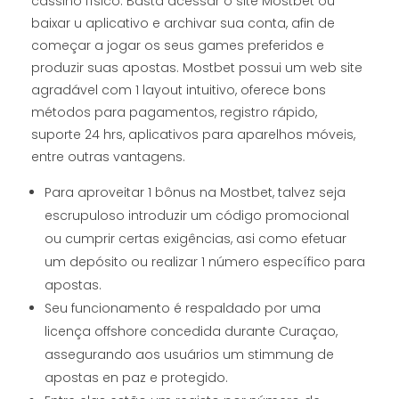
cassino físico. Basta acessar o site Mostbet ou
baixar u aplicativo e archivar sua conta, afin de
começar a jogar os seus games preferidos e
produzir suas apostas. Mostbet possui um web site
agradável com 1 layout intuitivo, oferece bons
métodos para pagamentos, registro rápido,
suporte 24 hrs, aplicativos para aparelhos móveis,
entre outras vantagens.
Para aproveitar 1 bônus na Mostbet, talvez seja
escrupuloso introduzir um código promocional
ou cumprir certas exigências, asi como efetuar
um depósito ou realizar 1 número específico para
apostas.
Seu funcionamento é respaldado por uma
licença offshore concedida durante Curaçao,
assegurando aos usuários um stimmung de
apostas en paz e protegido.