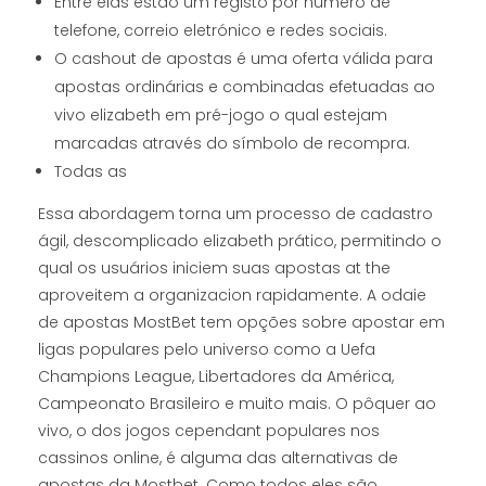
Entre elas estão um registo por número de
telefone, correio eletrónico e redes sociais.
O cashout de apostas é uma oferta válida para
apostas ordinárias e combinadas efetuadas ao
vivo elizabeth em pré-jogo o qual estejam
marcadas através do símbolo de recompra.
Todas as
Essa abordagem torna um processo de cadastro
ágil, descomplicado elizabeth prático, permitindo o
qual os usuários iniciem suas apostas at the
aproveitem a organizacion rapidamente. A odaie
de apostas MostBet tem opções sobre apostar em
ligas populares pelo universo como a Uefa
Champions League, Libertadores da América,
Campeonato Brasileiro e muito mais. O pôquer ao
vivo, o dos jogos cependant populares nos
cassinos online, é alguma das alternativas de
apostas da Mostbet. Como todos eles são