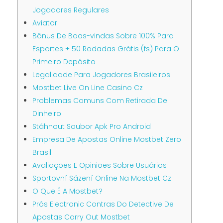
Jogadores Regulares
Aviator
Bônus De Boas-vindas Sobre 100% Para
Esportes + 50 Rodadas Grátis (fs) Para O
Primeiro Depósito
Legalidade Para Jogadores Brasileiros
Mostbet Live On Line Casino Cz
Problemas Comuns Com Retirada De
Dinheiro
Stáhnout Soubor Apk Pro Android
Empresa De Apostas Online Mostbet Zero
Brasil
Avaliações E Opiniões Sobre Usuários
Sportovní Sázení Online Na Mostbet Cz
O Que É A Mostbet?
Prós Electronic Contras Do Detective De
Apostas Carry Out Mostbet