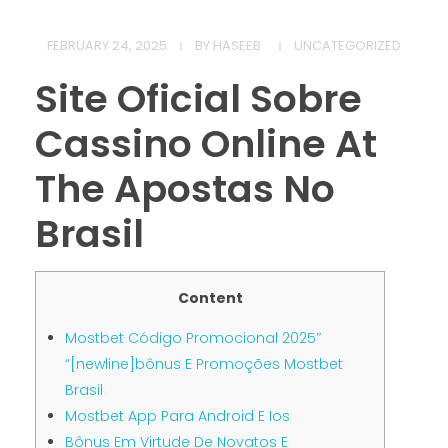
FEBRUARY 24, 2025
BY
HASEEB
UNCATEGORIZED
Site Oficial Sobre
CONTACT
Cassino Online At
The Apostas No
Brasil
Content
Mostbet Código Promocional 2025″
“[newline]bônus E Promoções Mostbet
Brasil
Mostbet App Para Android E Ios
Bônus Em Virtude De Novatos E