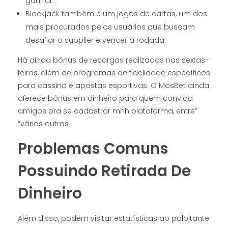
ganhar.
Blackjack também é um jogos de cartas, um dos
mais procurados pelos usuários que buscam
desafiar o supplier e vencer a rodada.
Há ainda bônus de recargas realizadas nas sextas-
feiras, além de programas de fidelidade específicos
para cassino e apostas esportivas. O MosBet ainda
oferece bônus em dinheiro para quem convida
amigos pra se cadastrar mhh plataforma, entre”
“várias outras
Problemas Comuns
Possuindo Retirada De
Dinheiro
Além disso, podem visitar estatísticas ao palpitante