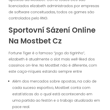
licenciados elizabeth administrados por empresas
de software conceituadas, todos os games são
controlados pelo RNG.
Sportovní Sázení Online
Na Mostbet Cz
Fortune Tiger é o famoso “jogo do tigrinho”,
elizabeth é atualmente o slot mais well-liked dos
cassinos on-line. No MostBet não é diferente, com
este caça-níqueis estando sempre entre
Além dos mercados sobre apostas, na calo de
cada suceso esportivo, Mostbet conta com
estatísticas do o qual está acontecendo em
uma partida ao festón e o trabajo atualizado em
pace real.