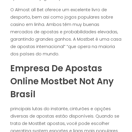
O Almost all Bet oferece um excelente livro de
desporto, bem asi como jogos populares sobre
casino em linha. Ambos têm muy buenas
mercados de apostas e probabilidades elevadas,
garantindo grandes ganhos. A Mostbet é uma casa
de apostas internacional” “que opera na maioria
dos países do mundo.
Empresa De Apostas
Online Mostbet Not Any
Brasil
principais lutas do instante, cinturões e opções
diversas de apostas estão disponíveis. Quando se
trata de MostBet apostas, você pode escolher
operating system esportes e ligas mais populares