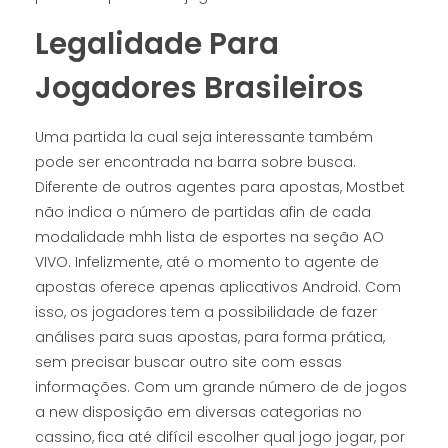
Legalidade Para
Jogadores Brasileiros
Uma partida la cual seja interessante também
pode ser encontrada na barra sobre busca.
Diferente de outros agentes para apostas, Mostbet
não indica o número de partidas afin de cada
modalidade mhh lista de esportes na seção AO
VIVO. Infelizmente, até o momento to agente de
apostas oferece apenas aplicativos Android. Com
isso, os jogadores tem a possibilidade de fazer
análises para suas apostas, para forma prática,
sem precisar buscar outro site com essas
informações. Com um grande número de de jogos
a new disposição em diversas categorias no
cassino, fica até difícil escolher qual jogo jogar, por