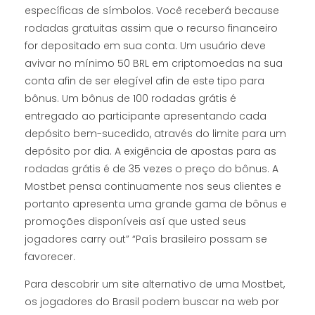
específicas de símbolos. Você receberá because
rodadas gratuitas assim que o recurso financeiro
for depositado em sua conta. Um usuário deve
avivar no mínimo 50 BRL em criptomoedas na sua
conta afin de ser elegível afin de este tipo para
bônus. Um bônus de 100 rodadas grátis é
entregado ao participante apresentando cada
depósito bem-sucedido, através do limite para um
depósito por dia. A exigência de apostas para as
rodadas grátis é de 35 vezes o preço do bônus. A
Mostbet pensa continuamente nos seus clientes e
portanto apresenta uma grande gama de bônus e
promoções disponíveis así que usted seus
jogadores carry out” “País brasileiro possam se
favorecer.
Para descobrir um site alternativo de uma Mostbet,
os jogadores do Brasil podem buscar na web por