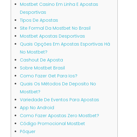
Mostbet Casino Em Linha E Apostas
Desportivas
Tipos De Apostas
Site Formal Da Mostbet No Brasil
Mostbet Apostas Desportivas
Quais Opções Em Apostas Esportivas Há
No Mostbet?
Cashout De Aposta
Sobre Mostbet Brasil
Como Fazer Get Para Ios?
Quais Os Métodos De Deposito No
Mostbet?
Variedade De Eventos Para Apostas
App No Android
Como Fazer Apostas Zero Mostbet?
Código Promocional Mostbet
Pôquer