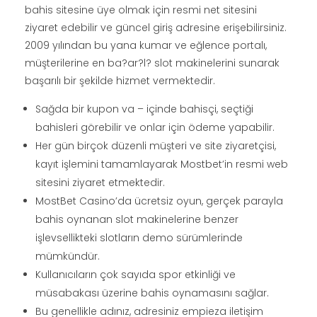
bahis sitesine üye olmak için resmi net sitesini
ziyaret edebilir ve güncel giriş adresine erişebilirsiniz.
2009 yılından bu yana kumar ve eğlence portalı,
müşterilerine en ba?ar?l? slot makinelerini sunarak
başarılı bir şekilde hizmet vermektedir.
Sağda bir kupon va – içinde bahisçi, seçtiği
bahisleri görebilir ve onlar için ödeme yapabilir.
Her gün birçok düzenli müşteri ve site ziyaretçisi,
kayıt işlemini tamamlayarak Mostbet’in resmi web
sitesini ziyaret etmektedir.
MostBet Casino’da ücretsiz oyun, gerçek parayla
bahis oynanan slot makinelerine benzer
işlevsellikteki slotların demo sürümlerinde
mümkündür.
Kullanıcıların çok sayıda spor etkinliği ve
müsabakası üzerine bahis oynamasını sağlar.
Bu genellikle adınız, adresiniz empieza iletişim