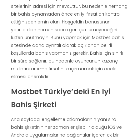
sitelerinin adresi için mevcuttur, bu nedenle herhangi
bir bahis oynamadan önce en iyi fırsatları kontrol
ettiğinizden emin olun. Hoşgeldin bonusunun
yatırıldıktan hemen sonra geri çekilemeyeceğini
lütfen unutmayın. Bunu yapmak için Mostbet bahis
sitesinde daha ayrıntılı olarak açıklanan belirli
koşullarda bahis yapmanız gerekir. Bahis için sınırlı
bir süre sağlanır, bu nedenle oyuncunun kazanç
miktarını artırma fırsatını kaçırmamak için acele
etmesi önemlidir.
Mostbet Türkiye’deki En Iyi
Bahis Şirketi
Ana sayfada, engelleme atlamalarının yanı sıra
bahis şirketinin her zaman erişilebilir olduğu iOS ve
Android uygulamalarına bağlantılar içeren ek bir