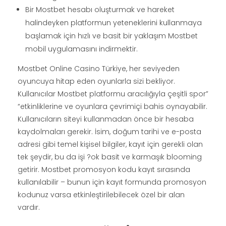
Bir Mostbet hesabı oluşturmak ve hareket
halindeyken platformun yeteneklerini kullanmaya
başlamak için hızlı ve basit bir yaklaşım Mostbet
mobil uygulamasını indirmektir.
Mostbet Online Casino Türkiye, her seviyeden
oyuncuya hitap eden oyunlarla sizi bekliyor.
Kullanıcılar Mostbet platformu aracılığıyla çeşitli spor”
“etkinliklerine ve oyunlara çevrimiçi bahis oynayabilir.
Kullanıcıların siteyi kullanmadan önce bir hesaba
kaydolmaları gerekir. İsim, doğum tarihi ve e-posta
adresi gibi temel kişisel bilgiler, kayıt için gerekli olan
tek şeydir, bu da işi ?ok basit ve karmaşık blooming
getirir. Mostbet promosyon kodu kayıt sırasında
kullanılabilir – bunun için kayıt formunda promosyon
kodunuz varsa etkinleştirilebilecek özel bir alan
vardır.