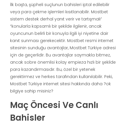
İlk başta, şüpheli suçlunun bahisleri iptal edilebilir
veya para çekme işlemleri kısıtlanabilir. Mostbet
sistem destek derhal yanıt verir ve tartışmalı”
“konularla kapsamlı bir şekilde ilgilenir, ancak
oyuncunun belirli bir konuyla ilgili iyi niyetine dair
kanıt sunması gerekecektir. Mostbet resmi internet
sitesinin sunduğu avantajlar, Mostbet Türkiye adresi
için de geçerlidir. Bu avantajlar saymakla bitmez,
ancak sobre önemlisi kolay empieza hızlı bir şekilde
para kazandırmasıdır. Bu, özel bir yetenek
gerektirmez ve herkes tarafından kullanılabilir. Peki,
Mostbet Türkiye internet sitesi hakkında daha ?ok
bilgiye sahip misiniz?
Maç Öncesi Ve Canlı
Bahisler