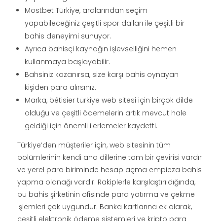
Mostbet Türkiye, aralarından seçim
yapabileceğiniz çeşitli spor dalları ile çeşitli bir
bahis deneyimi sunuyor.
Ayrıca bahisçi kaynağın işlevselliğini hemen
kullanmaya başlayabilir.
Bahsiniz kazanırsa, size karşı bahis oynayan
kişiden para alırsınız.
Marka, bêtisier türkiye web sitesi için birçok dilde
olduğu ve çeşitli ödemelerin artık mevcut hale
geldiği için önemli ilerlemeler kaydetti.
Türkiye’den müşteriler için, web sitesinin tüm
bölümlerinin kendi ana dillerine tam bir çevirisi vardır
ve yerel para biriminde hesap açma empieza bahis
yapma olanağı vardır. Rakiplerle karşılaştırıldığında,
bu bahis şirketinin ofisinde para yatırma ve çekme
işlemleri çok uygundur. Banka kartlarına ek olarak,
çeşitli elektronik ödeme sistemleri ve kripto para