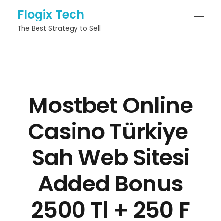
Flogix Tech
The Best Strategy to Sell
HOME
Mostbet Online
ABOUT
Casino Türkiye ️
SERVICES
Sah Web Sitesi
Added Bonus
PROJECTS
2500 Tl + 250 F
BLOG