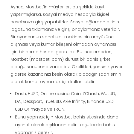
Ayrıca, Mostbet’in müşterileri, bu şekilde kayıt
yaptırmışlarsa, sosyal medya hesabıyla kişisel
hesabınıza giriş yapabilirler. Sosyal ağlardan birinin
logosuna tıklamanız ve girişi onaylamanız yeterlidir.
Bir oyuncunun sanal slot makinesinin arayüzüne
alışması veya kumar bileşeni olmadan oynaması
için bir demo hesabı gereklidir. Bu incelemeden,
Mostbet (mostbet. com) dürüst bir bahis şirketi
olduğu sonucuna varabiliriz. Özellikleri, şansınız yaver
giderse kazancınızı kesin olarak alacağınızdan emin
olarak kumar oynamak için kullanılabilir.
Dash, HUSD, Online casino Coin, ZChash, WUJUD,
DAI, Dexsport, TrueUSD, Axie Infinity, Binance USD,
USD Or maybe ve TRON.
Bunu yapmak için Mostbet bahis sitesinde daha
ayrıntılı olarak açıklanan belirli koşullarda bahis
yapmanız gerekir.