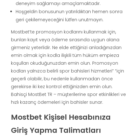
deneyim sağlamayı amaçlamaktadır.
Hoşgeldin bonusunun yatırıldıktan hemen sonra
geri çekilemeyeceğini lütfen unutmayın.
Mostbet’te promosyon kodlarını kullanmak için,
bunları kayıt veya ödeme sırasında uygun alana
girmeniz yeterlidir. Ne elde ettiğinizi anladığınızdan
emin olmak için kodla ilişkili tüm hüküm empieza
koşulları okuduğunuzdan emin olun. Promosyon
kodları yalnızca belirli spor bahisleri hizmetleri” “için
geçerli olabilir, bu nedenle kullanmadan önce
gerekirse iki kez kontrol ettiğinizden emin olun.
Bahisçi MostBet TR – müşterilerine spor etkinlikleri ve
hızlı kazanç ödemeleri için bahisler sunar.
Mostbet Kişisel Hesabınıza
Giriş Yapma Talimatları