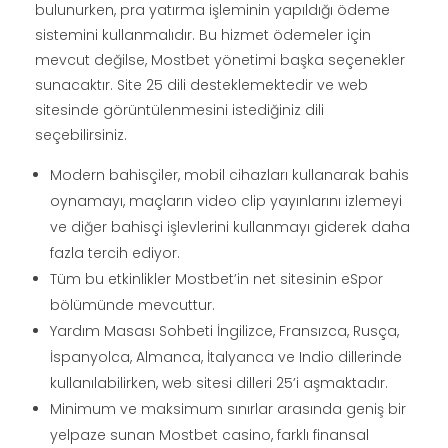
bulunurken, pra yatırma işleminin yapıldığı ödeme
sistemini kullanmalıdır. Bu hizmet ödemeler için
mevcut değilse, Mostbet yönetimi başka seçenekler
sunacaktır. Site 25 dili desteklemektedir ve web
sitesinde görüntülenmesini istediğiniz dili
seçebilirsiniz.
Modern bahisçiler, mobil cihazları kullanarak bahis
oynamayı, maçların video clip yayınlarını izlemeyi
ve diğer bahisçi işlevlerini kullanmayı giderek daha
fazla tercih ediyor.
Tüm bu etkinlikler Mostbet’in net sitesinin eSpor
bölümünde mevcuttur.
Yardım Masası Sohbeti İngilizce, Fransızca, Rusça,
İspanyolca, Almanca, İtalyanca ve Indio dillerinde
kullanılabilirken, web sitesi dilleri 25’i aşmaktadır.
Minimum ve maksimum sınırlar arasında geniş bir
yelpaze sunan Mostbet casino, farklı finansal