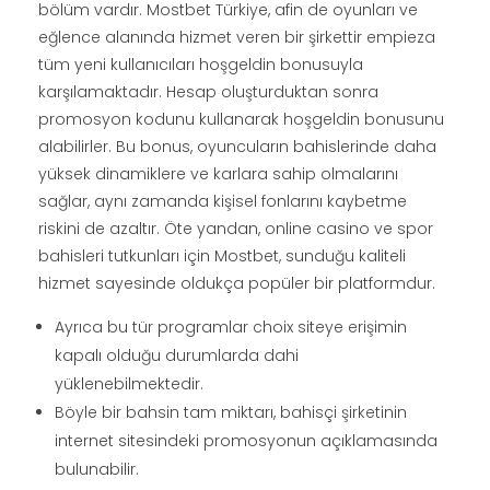
bölüm vardır. Mostbet Türkiye, afin de oyunları ve
eğlence alanında hizmet veren bir şirkettir empieza
tüm yeni kullanıcıları hoşgeldin bonusuyla
karşılamaktadır. Hesap oluşturduktan sonra
promosyon kodunu kullanarak hoşgeldin bonusunu
alabilirler. Bu bonus, oyuncuların bahislerinde daha
yüksek dinamiklere ve karlara sahip olmalarını
sağlar, aynı zamanda kişisel fonlarını kaybetme
riskini de azaltır. Öte yandan, online casino ve spor
bahisleri tutkunları için Mostbet, sunduğu kaliteli
hizmet sayesinde oldukça popüler bir platformdur.
Ayrıca bu tür programlar choix siteye erişimin
kapalı olduğu durumlarda dahi
yüklenebilmektedir.
Böyle bir bahsin tam miktarı, bahisçi şirketinin
internet sitesindeki promosyonun açıklamasında
bulunabilir.