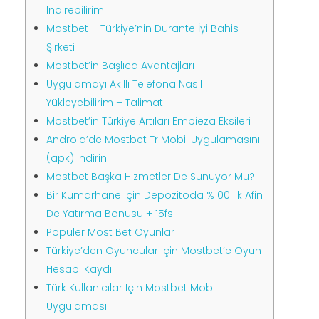
Indirebilirim
Mostbet – Türkiye’nin Durante İyi Bahis
Şirketi
Mostbet’in Başlıca Avantajları
Uygulamayı Akıllı Telefona Nasıl
Yükleyebilirim – Talimat
Mostbet’in Türkiye Artıları Empieza Eksileri
Android’de Mostbet Tr Mobil Uygulamasını
(apk) Indirin
Mostbet Başka Hizmetler De Sunuyor Mu?
Bir Kumarhane Için Depozitoda %100 Ilk Afin
De Yatırma Bonusu + 15fs
Popüler Most Bet Oyunlar
Türkiye’den Oyuncular Için Mostbet’e Oyun
Hesabı Kaydı
Türk Kullanıcılar Için Mostbet Mobil
Uygulaması