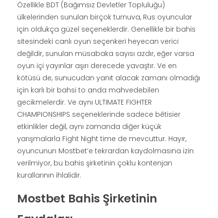
Özellikle BDT (Bağımsız Devletler Topluluğu)
ülkelerinden sunulan birçok turnuva, Rus oyuncular
için oldukça güzel seçeneklerdir. Genellikle bir bahis
sitesindeki canlı oyun seçenkeri heyecan verici
değildir, sunulan müsabaka sayısı azdır, eğer varsa
oyun içi yayınlar aşırı derecede yavaştır. Ve en
kötüsü de, sunucudan yanıt alacak zamanı olmadığı
için karlı bir bahsi to anda mahvedebilen
gecikmelerdir. Ve aynı ULTIMATE FIGHTER
CHAMPIONSHIPS seçeneklerinde sadece bêtisier
etkinlikler değil, aynı zamanda diğer küçük
yarışmalarla Fight Night time de mevcuttur. Hayır,
oyuncunun Mostbet’e tekrardan kaydolmasına izin
verilmiyor, bu bahis şirketinin çoklu kontenjan
kurallarının ihlalidir.
Mostbet Bahis Şirketinin