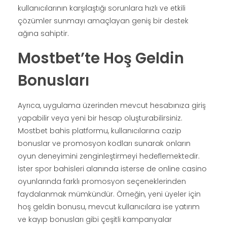
kullanıcılarının karşılaştığı sorunlara hızlı ve etkili
çözümler sunmayı amaçlayan geniş bir destek
ağına sahiptir.
Mostbet’te Hoş Geldin
Bonusları
Ayrıca, uygulama üzerinden mevcut hesabınıza giriş
yapabilir veya yeni bir hesap oluşturabilirsiniz.
Mostbet bahis platformu, kullanıcılarına cazip
bonuslar ve promosyon kodları sunarak onların
oyun deneyimini zenginleştirmeyi hedeflemektedir.
İster spor bahisleri alanında isterse de online casino
oyunlarında farklı promosyon seçeneklerinden
faydalanmak mümkündür. Örneğin, yeni üyeler için
hoş geldin bonusu, mevcut kullanıcılara ise yatırım
ve kayıp bonusları gibi çeşitli kampanyalar