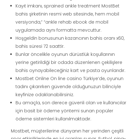
Kayıt imkanı, sprained ankle treatment MostBet
bahis şirketinin resmi web sitesinde, hem mobil
versiyonda,” “ankle rehab ebook de mobil
uygulamada aynı formatta mevcuttur.
Hoşgeldin bonusunun kazancının bahis oranı x60,
bahis süresi 72 saattir.
Bunlar öncelikle oyunun dürüstlük koşullarının
yerine getirildiği bir odada düzenlenen çekilişlere
bahis oynayabileceğiniz kart ve pasta oyunlarıdır.
Mostbet Online On line casino Türkiye’de, oyunun
tadını çıkarırken güvende olduğunuzun bilinciyle
keyfinize odaklanabilirsiniz.
Bu amaçla, son derece güvenli olan ve kullanıcılar
için basit bir ödeme yöntemi sunan popüler
ödeme sistemleri kullanılmaktadır.
Mostbet, müşterilerine dünyanın her yerinden çeşitli
spor etkinliklerinde en iyi oranları sunar. Futbol, ping-