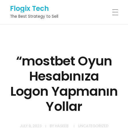
Flogix Tech
The Best Strategy to Sell
HOME
“mostbet Oyun
ABOUT
Hesabınıza
SERVICES
Logon Yapmanın
Yollar
PROJECTS
JULY 9, 2023
BY
HASEEB
UNCATEGORIZED
BLOG