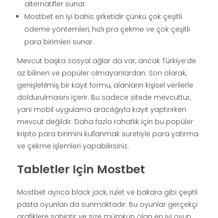
alternatifler sunar.
Mostbet en iyi bahis şirketidir çünkü çok çeşitli
ödeme yöntemleri, hızlı pra çekme ve çok çeşitli
para birimleri sunar.
Mevcut başka sosyal ağlar da var, ancak Türkiye’de
az bilinen ve popüler olmayanlardan. Son olarak,
genişletilmiş bir kayıt formu, alanların kişisel verilerle
doldurulmasını içerir. Bu sadece sitede mevcuttur,
yani mobil uygulama aracılığıyla kayıt yaptırırken
mevcut değildir. Daha fazla rahatlık için bu popüler
kripto para birimini kullanmak suretiyle para yatırma
ve çekme işlemleri yapabilirsiniz.
Tabletler Için Mostbet
Mostbet ayrıca black jack, rulet ve bakara gibi çeşitli
pasta oyunları da sunmaktadır. Bu oyunlar gerçekçi
grafiklere sahiptir ve size mümkün olan en iyi oyun