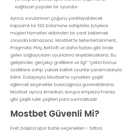
sağlayan popüler bir oyundur.
Ayrıca, sorularınızın çoğunu yanıtlayabilecek
kapsamlı bir SSS bölümüne sahiptirler, böylece
müşteri hizmetleri ekibinden bir yanıt beklemek
zorunda kalmazsınız. Mostbet’te Netentertainment,
Pragmatic Play, BetSoft ve daha fazlası gibi önde
gelen sağlayıcıların oyunlarına erişebileceksiniz. Bu
geliştiriciler, gerçekçi grafiklere ve ilgi” “çekici bonus
özelliklere sahip yüksek kaliteli oyunlar yaratmalarıyla
bilinir. Dolayısıyla, Mostbet’te oynarken çeşitli
eğlenceli seçenekler bulacağınıza güvenebilirsiniz.
Mostbet ayrıca Amerikan, Avrupa empieza Fransız
gibi çeşitli rulet çeşitleri para sunmaktadır.
Mostbet Güvenli Mi?
Evet, başlıca spor bahis seçenekleri – futbol,