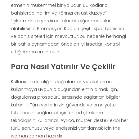
etmenin mükemmel bir yoludur. Bu kodlarla,
bahislerde indirim ve kârınızı en üst düzeye”
“çıkarmanıza yardımcı olacak diğer bonusları
alabilirsiniz. Promosyon Kodları çeşitli spor bahisleri
ve bahis siteleri için mevcuttur, bu nedenle herhangi
bir bahis oynamadan önce en iyi fırsatları kontrol
ettiğinizden emin olun.
Para Nasıl Yatırılır Ve Çekilir
Kullanıcının kimliğini doğrulamak ve platformu
kullanmaya uygun olduğundan emin olmak için,
doğrulama prosedürü sırasında sağlanan bilgiler
kullanılır. Tüm verilerinizin güvende ve emniyette
tutulmasını sağlamak için en kid şifreleme
teknolojisini kullanırlar. Ayrıca, müşteri destek ekibi her
türlü sorunuzu veya endişenizi yanıtlamak için the
woman zaman hazırdır.