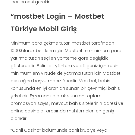
incelemesi gerekir.
“mostbet Login – Mostbet
Türkiye Mobil Giriş
Minimum para çekme tutarı mostbet tarafından
1000₹ olarak belirlenmiştir. Mostbet’te minimum para
yatırma tutarı seçilen yönteme göre değişiklik
gösterebilir. Belirli bir yöntem ve bölgeniz için kesin
minimum em virtude de yatırma tutarı için Mostbet
desteğine başvurmanız önerilir. Mostbet, bahis
konusunda en iyi oranları sunan bir çevrimiçi bahis
şirketidir. Eşzamanlı olarak sunulan toplam
promosyon sayısı, mevcut bahis sitelerinin adresi ve
online casinolar arasında muhtemelen en geniş
olanıdır.
“Canli Casino” bölümünde canlı krupiye veya