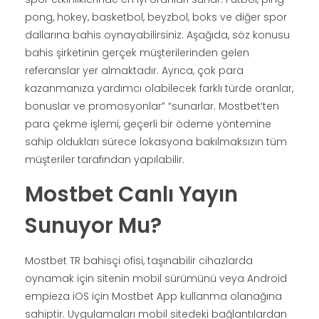
pong, hokey, basketbol, beyzbol, boks ve diğer spor
dallarına bahis oynayabilirsiniz. Aşağıda, söz konusu
bahis şirketinin gerçek müşterilerinden gelen
referanslar yer almaktadır. Ayrıca, çok para
kazanmanıza yardımcı olabilecek farklı türde oranlar,
bonuslar ve promosyonlar” “sunarlar. Mostbet‘ten
para çekme işlemi, geçerli bir ödeme yöntemine
sahip oldukları sürece lokasyona bakılmaksızın tüm
müşteriler tarafından yapılabilir.
Mostbet Canlı Yayın
Sunuyor Mu?
Mostbet TR bahisçi ofisi, taşınabilir cihazlarda
oynamak için sitenin mobil sürümünü veya Android
empieza iOS için Mostbet App kullanma olanağına
sahiptir. Uygulamaları mobil sitedeki bağlantılardan