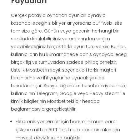
Faydaları
Gerçek parayla oynanan oyunları oynayıp
kazanabileceğiniz bir yer arıyorsanız bu” “web-site
tam size göre. Günün veya gecenin herhangi bir
saatinde katılabilirsiniz ve aralarından seçim
yapabileceğiniz birçok farklı oyun türü vardır. Bunlar,
kullanıcıların bu kumarhanede bahis oynayabileceği
birçok lig ve turnuvadan sadece birkaç örnektir.
Üstelik Mostbet’in kayıt seçenekleri farklı müşteri
tercihlerine ve ihtiyaçlarına uyacak şekilde
tasarlanmıştır. Sosyal ağlardaki hesaba kaydolmak,
kullanıcının Telegram, Google veya Heavy steam ile
kimlik bilgilerinin Mostbet’teki bir hesaba
bağlanmasıyla gerçekleştirilir.
Elektronik yöntemler için bare minimum para
çekme miktarı 50 TL’dir, kripto para birimleri için
mevcut döviz kuruna bağlıdır.