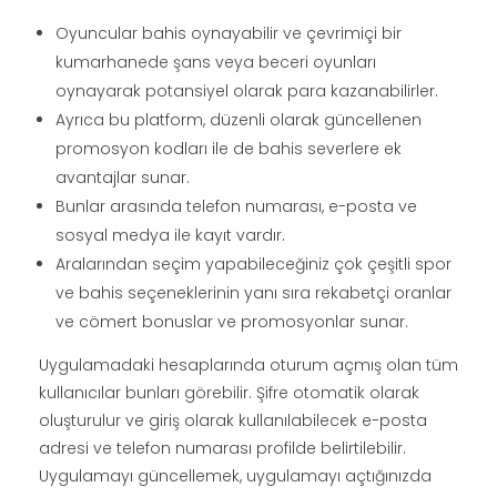
Oyuncular bahis oynayabilir ve çevrimiçi bir
kumarhanede şans veya beceri oyunları
oynayarak potansiyel olarak para kazanabilirler.
Ayrıca bu platform, düzenli olarak güncellenen
promosyon kodları ile de bahis severlere ek
avantajlar sunar.
Bunlar arasında telefon numarası, e-posta ve
sosyal medya ile kayıt vardır.
Aralarından seçim yapabileceğiniz çok çeşitli spor
ve bahis seçeneklerinin yanı sıra rekabetçi oranlar
ve cömert bonuslar ve promosyonlar sunar.
Uygulamadaki hesaplarında oturum açmış olan tüm
kullanıcılar bunları görebilir. Şifre otomatik olarak
oluşturulur ve giriş olarak kullanılabilecek e-posta
adresi ve telefon numarası profilde belirtilebilir.
Uygulamayı güncellemek, uygulamayı açtığınızda