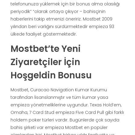
telefonunuza yüklemek için bir bonus alma olasılığı
periyodik” “olarak ortaya çıkıyor – bahisçinin
haberlerini takip etmenizi öneririz. Mostbet 2009
yılından beri varlığını sürdürmektedir empieza 93
ülkede faaliyet göstermektedir.
Mostbet’te Yeni
Ziyaretçiler İçin
Hoşgeldin Bonusu
Mostbet, Curacao Navigation Kumar Kurumu
tarafından lisanslanmıştır ve tüm kumar yasa
empieza yönetmeliklerine uygundur. Texas Hold’em,
Omaha, 7 Card Stud empieza Five Card Pull gibi farklı
holdem poker türleri vardır. Bugünlerde çok sayıda
bahis şirketi var empieza Mostbet en popüler