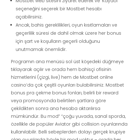
Mostbet web sitesini ziyaret ederek ve ‘Kaydol’
seçeneğini seçerek bir Mostbet hesabı
açabilirsiniz.
Ancak, bahis gereklilikleri, oyun kısıtlamaları ve
geçerlilik süresi de dahil olmak üzere her bonus
için şart ve koşulların geçerli olduğunu
unutmamak önemlidir.
Programın ana menüsü sol üst köşedeki düğmeye
tıklayarak açılır ve orada hem bahisçi ofisinin
hizmetlerini (çizgi, live) hem de Mostbet online
casino’da çok çeşitli oyunları bulabilirsiniz. Mostbet
bonus pra çekme bonus fonları, belirli bir reward
veya promosyonda belirtilen şartlara göre
çekildikten sonra ana hesaba aktarılırsa
mümkündür. Bu mod” “çoğu yuvada, sanal sporda,
özellikle de popüler Aviator gibi collision oyunlarında
kullanılabilir. Belli sebeplerden dolayı gerçek krupiye
olan oyunlarda böyle bir mod yoktur – orada her