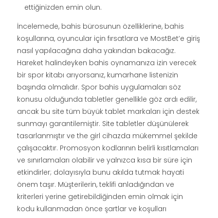
ettiğinizden emin olun.
İncelemede, bahis bürosunun özelliklerine, bahis
koşullarına, oyuncular için fırsatlara ve MostBet’e giriş
nasıl yapılacağına daha yakından bakacağız.
Hareket halindeyken bahis oynamanıza izin verecek
bir spor kitabı arıyorsanız, kumarhane listenizin
başında olmalıdır. Spor bahis uygulamaları söz
konusu olduğunda tabletler genellikle göz ardı edilir,
ancak bu site tüm büyük tablet markaları için destek
sunmayı garantilemiştir. Site tabletler düşünülerek
tasarlanmıştır ve the girl cihazda mükemmel şekilde
çalışacaktır. Promosyon kodlarının belirli kısıtlamaları
ve sınırlamaları olabilir ve yalnızca kısa bir süre için
etkindirler; dolayısıyla bunu akılda tutmak hayati
önem taşır. Müşterilerin, teklifi anladığından ve
kriterleri yerine getirebildiğinden emin olmak için
kodu kullanmadan önce şartlar ve koşulları