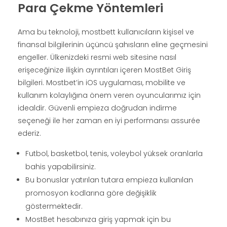
Para Çekme Yöntemleri
Ama bu teknoloji, mostbett kullanıcıların kişisel ve
finansal bilgilerinin üçüncü şahısların eline geçmesini
engeller. Ülkenizdeki resmi web sitesine nasıl
erişeceğinize ilişkin ayrıntıları içeren MostBet Giriş
bilgileri. Mostbet’in iOS uygulaması, mobilite ve
kullanım kolaylığına önem veren oyuncularımız için
idealdir. Güvenli empieza doğrudan indirme
seçeneği ile her zaman en iyi performansı assurée
ederiz.
Futbol, basketbol, tenis, voleybol yüksek oranlarla
bahis yapabilirsiniz.
Bu bonuslar yatırılan tutara empieza kullanılan
promosyon kodlarına göre değişiklik
göstermektedir.
MostBet hesabınıza giriş yapmak için bu