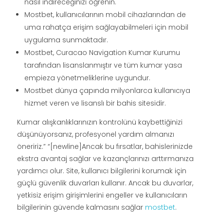
nasıl indireceğinizi öğrenin.
Mostbet, kullanıcılarının mobil cihazlarından de
uma rahatça erişim sağlayabilmeleri için mobil
uygulama sunmaktadır.
Mostbet, Curacao Navigation Kumar Kurumu
tarafından lisanslanmıştır ve tüm kumar yasa
empieza yönetmeliklerine uygundur.
Mostbet dünya çapında milyonlarca kullanıcıya
hizmet veren ve lisanslı bir bahis sitesidir.
Kumar alışkanlıklarınızın kontrolünü kaybettiğinizi
düşünüyorsanız, profesyonel yardım almanızı
öneririz.” “[newline]Ancak bu fırsatlar, bahislerinizde
ekstra avantaj sağlar ve kazançlarınızı arttırmanıza
yardımcı olur. Site, kullanıcı bilgilerini korumak için
güçlü güvenlik duvarları kullanır. Ancak bu duvarlar,
yetkisiz erişim girişimlerini engeller ve kullanıcıların
bilgilerinin güvende kalmasını sağlar
mostbet
.