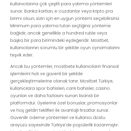
kullanıcılarına çok çeşitli para yatırma yöntemleri
sunar. Banka kartları, e-cüzdanlar veya kripto pra
birimi olsun, sizin için en uygun yöntemi seçebilirsiniz.
Minimum para yatırma tutarı seçtiğiniz yönteme
bağlıdır, ancak genellikle a hundred ruble veya
başka bir para birimindeki eşdeğeridir. Mostbet,
kullanıcılarının sorumlu bir şekilde oyun oynamalarını
teşvik eder.
Ancak bu yöntemler, mostbete kullanıcıların finansal
işlemlerini hızlı ve güvenli bir şekilde
gerçekleştirmelerine olanak tanır. Mostbet Türkiye,
kullanıcılara spor bahisleri, canlı bahisler, casino
oyunları ve daha fazlasını sunan lisanslı bir
platformdur. Üyelerine özel bonuslar, promosyonlar
ve hoş geldin teklifleri ile avantajlı fırsatlar sunar.
Güvenilir ödeme yöntemleri ve kullanıcı dostu
arayüzü sayesinde Türkiye’de popülerlik kazanmıştır.