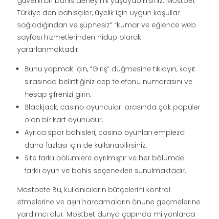
güvenli bir bahis deneyimi yaşayabilirsiniz. Mostbet
Türkiye den bahisçiler, üyelik için uygun koşullar
sağladığından ve şüphesiz” “kumar ve eğlence web
sayfası hizmetlerinden hidup olarak
yararlanmaktadır.
Bunu yapmak için, “Giriş” düğmesine tıklayın, kayıt
sırasında belirttiğiniz cep telefonu numarasını ve
hesap şifrenizi girin.
Blackjack, casino oyuncuları arasında çok popüler
olan bir kart oyunudur.
Ayrıca spor bahisleri, casino oyunları empieza
daha fazlası için de kullanabilirsiniz.
Site farklı bölümlere ayrılmıştır ve her bölümde
farklı oyun ve bahis seçenekleri sunulmaktadır.
Mostbete Bu, kullanıcıların bütçelerini kontrol
etmelerine ve aşırı harcamaların önüne geçmelerine
yardımcı olur. Mostbet dünya çapında milyonlarca