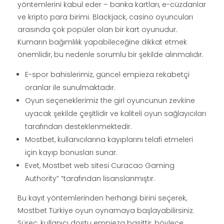
yöntemlerini kabul eder – banka kartları, e-cüzdanlar
ve kripto para birimi. Blackjack, casino oyuncuları
arasında çok popüler olan bir kart oyunudur.
Kumarın bağımlılık yapabileceğine dikkat etmek
önemlidir, bu nedenle sorumlu bir şekilde alınmalıdır.
E-spor bahislerimiz, güncel empieza rekabetçi
oranlar ile sunulmaktadır.
Oyun seçeneklerimiz the girl oyuncunun zevkine
uyacak şekilde çeşitlidir ve kaliteli oyun sağlayıcıları
tarafından desteklenmektedir.
Mostbet, kullanıcılarına kayıplarını telafi etmeleri
için kayıp bonusları sunar.
Evet, Mostbet web sitesi Curacao Gaming
Authority” “tarafından lisanslanmıştır.
Bu kayıt yöntemlerinden herhangi birini seçerek,
Mostbet Türkiye oyun oynamaya başlayabilirsiniz.
Süreç, kullanıcı dostu empieza basittir, böylece