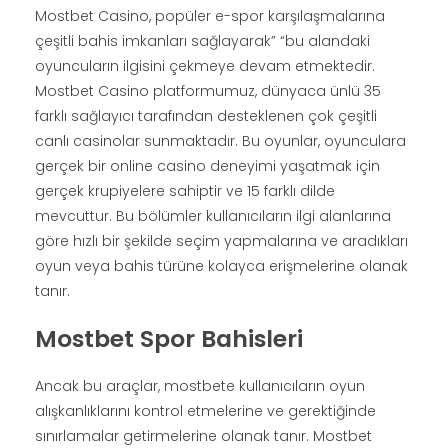
Mostbet Casino, popüler e-spor karşılaşmalarına
çeşitli bahis imkanları sağlayarak” “bu alandaki
oyuncuların ilgisini çekmeye devam etmektedir.
Mostbet Casino platformumuz, dünyaca ünlü 35
farklı sağlayıcı tarafından desteklenen çok çeşitli
canlı casinolar sunmaktadır. Bu oyunlar, oyunculara
gerçek bir online casino deneyimi yaşatmak için
gerçek krupiyelere sahiptir ve 15 farklı dilde
mevcuttur. Bu bölümler kullanıcıların ilgi alanlarına
göre hızlı bir şekilde seçim yapmalarına ve aradıkları
oyun veya bahis türüne kolayca erişmelerine olanak
tanır.
Mostbet Spor Bahisleri
Ancak bu araçlar, mostbete kullanıcıların oyun
alışkanlıklarını kontrol etmelerine ve gerektiğinde
sınırlamalar getirmelerine olanak tanır. Mostbet