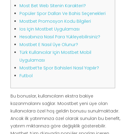
Most Bet Web Sitenin Karakteri?
Popüler Spor Dalları Ve Bahis Seçenekleri
Mostbet Promosyon Kodu Bilgileri
Ios Için Mostbet Uygulaması
Hesabınıza Nasıl Para Yükleyebilirsiniz?
Mostbet E Nasıl Üye Olunur?
Türk Kullanıcılar Için Mostbet Mobil
Uygulaması
Mostbet’te Spor Bahisleri Nasıl Yapılır?
Futbol
Bu bonuslar, kullanıcıların ekstra bakiye
kazanmalarını sağlar. Moostbet yeni üye olan
kullanıcılara özel hoş geldin bonusu sunulmaktadır.
Ancak ilk yatırımınıza özel olarak sunulan bu benefit,
yatırım miktarınıza göre değişiklik gösterebilir.
Mostbet, tüm dünyada popüler sporları içeren