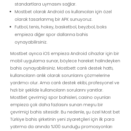
standartlara uymasını sağlar.
Mostbet olarak Android os kullanıcıları için özel
olarak tasarlanmış bir APK sunuyoruz.
Futbol, tenis, hokey, basketbol, beyzbol, boks
empieza diğer spor dallarına bahis
oynayabilirsiniz.
Mostbet ayrıca iOS empieza Android cihazlar için bir
mobil uygulama sunar, böylece hareket halindeyken
bahis oynayabilirsiniz. Mostbett canlı destek hattı,
kullanıcıların anlık olarak sorunlarını çözmelerine
yardımcı olur. Ama canlı destek ekibi, profesyonel ve
hızlı bir şekilde kullanıcıların sorularını yanıtlar.
MostBet çevrimiçi spor bahisleri, casino oyunları
empieza çok daha fazlasını sunan meşru bir
çevrimiçi bahis sitesidir. Bu nedenle, şu özel Most bet
Türkiye bahis şirketinin yeni ziyaretçileri için ilk para
yatırma da anında %100 sunduğu promosyonları