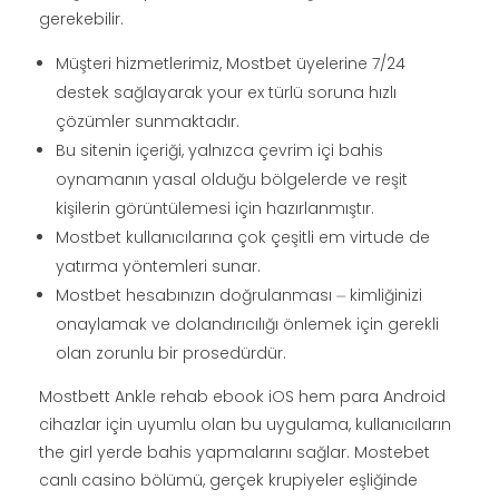
gerekebilir.
Müşteri hizmetlerimiz, Mostbet üyelerine 7/24
destek sağlayarak your ex türlü soruna hızlı
çözümler sunmaktadır.
Bu sitenin içeriği, yalnızca çevrim içi bahis
oynamanın yasal olduğu bölgelerde ve reşit
kişilerin görüntülemesi için hazırlanmıştır.
Mostbet kullanıcılarına çok çeşitli em virtude de
yatırma yöntemleri sunar.
Mostbet hesabınızın doğrulanması ⏤ kimliğinizi
onaylamak ve dolandırıcılığı önlemek için gerekli
olan zorunlu bir prosedürdür.
Mostbett Ankle rehab ebook iOS hem para Android
cihazlar için uyumlu olan bu uygulama, kullanıcıların
the girl yerde bahis yapmalarını sağlar. Mostebet
canlı casino bölümü, gerçek krupiyeler eşliğinde