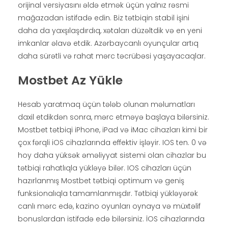
orijinal versiyasını əldə etmək üçün yalnız rəsmi
mağazadan istifadə edin. Biz tətbiqin stabil işini
daha da yaxşılaşdırdıq, xətaları düzəltdik və en yeni
imkanlar əlavə etdik. Azərbaycanlı oyunçular artıq
daha sürətli və rahat mərc təcrübəsi yaşayacaqlar.
Mostbet Az Yükle
Hesab yaratmaq üçün tələb olunan məlumatları
daxil etdikdən sonra, mərc etməyə başlaya bilərsiniz.
Mostbet tətbiqi iPhone, iPad və iMac cihazları kimi bir
çox fərqli iOS cihazlarında effektiv işləyir. IOS ten. 0 və
hoy daha yüksək əməliyyat sistemi olan cihazlar bu
tətbiqi rahatlıqla yükləyə bilər. IOS cihazları üçün
hazırlanmış Mostbet tətbiqi optimum və geniş
funksionalıqla tamamlanmışdır. Tətbiqi yükləyərək
canlı mərc edə, kazino oyunları oynaya və müxtəlif
bonuslardan istifadə edə bilərsiniz. İOS cihazlarında