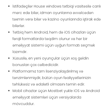
İstifadəçilər House windows tətbiqi vasitəsilə canlı
mərc edə bilər, idman oyunlarına əvvəlcədən
təxmin verə bilər və kazino oyunlarında iştirak edə
bilərlər.
Tətbiq həm Android, həm də iOS cihazları üçün
fərqli formatlarda təqdim olunur və hər bir
əməliyyat sistemi üçün uyğun formatı seçmək
lazımdır.
Xüsusilə, en yeni oyunçular üçün xoş gəldin
bonusları çox cəlbedicidir.
Platformamız tam lisenziyalaşdırılmış və
tənzimlənmişdir, bütün oyun fəaliyyətlərinizin
təhlükəsiz və ədalətli olmasını təmin edir.
Mobil cihazlar üçün Mostbet yukle iOS və Android
əməliyyat sistemləri üçün versiyalarda
mövcuddur.