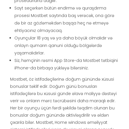
prosedurlarla dağılır.
Sayt seçərkən bütün endirmə və quraşdırma
prosesi Mostbet saytında baş verəcək, ona görə
də bir az gözləməkdən başqa heç nə etməyə
ehtiyacınız olmayacaq.
Oyunçular 18 yaş və ya daha böyük olmalıdır və
onlayn qumarın qanuni olduğu bölgələrdə
yaşamalıdırlar.
Siz, həmçinin rəsmi App Store-da Mostbet tətbiqini
iPhone-da birbaşa yükləyə bilərsiniz.
Mostbet, öz istifadəçilərinə doğum günündə xüsusi
bonuslar təklif edir. Doğum günü bonusları
istifadəçilərə bu xüsusi günde əlavə maliyyə dəstəyi
verir və onların mərc təcrübəsini daha maraqlı edir.
Her bir oyunçu üçün fərdi şəkildə təqdim olunan bu
bonuslar doğum günündə aktivləşdirilir və əldən
çıxarıla bilər. Mostbet, Home windows əməliyyat