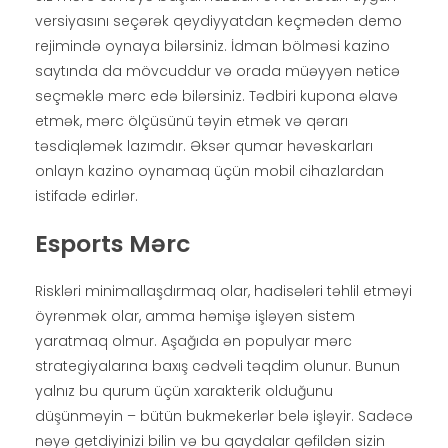
versiyasını seçərək qeydiyyatdan keçmədən demo
rejimində oynaya bilərsiniz. İdman bölməsi kazino
saytında da mövcuddur və orada müəyyən nəticə
seçməklə mərc edə bilərsiniz. Tədbiri kupona əlavə
etmək, mərc ölçüsünü təyin etmək və qərarı
təsdiqləmək lazımdır. Əksər qumar həvəskarları
onlayn kazino oynamaq üçün mobil cihazlardan
istifadə edirlər.
Esports Mərc
Riskləri minimallaşdırmaq olar, hadisələri təhlil etməyi
öyrənmək olar, amma həmişə işləyən sistem
yaratmaq olmur. Aşağıda ən populyar mərc
strategiyalarına baxış cədvəli təqdim olunur. Bunun
yalnız bu qurum üçün xarakterik olduğunu
düşünməyin – bütün bukmekerlər belə işləyir. Sadəcə
nəyə getdiyinizi bilin və bu qaydalar qəfildən sizin