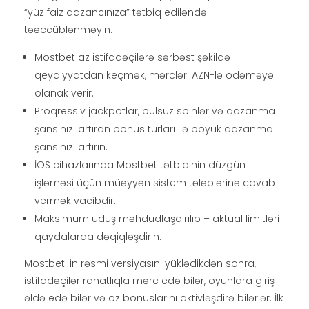
“yüz faiz qazancınıza” tətbiq ediləndə
təəccüblənməyin.
Mostbet az istifadəçilərə sərbəst şəkildə
qeydiyyatdan keçmək, mərcləri AZN-lə ödəməyə
olanak verir.
Proqressiv jackpotlar, pulsuz spinlər və qazanma
şansınızı artıran bonus turları ilə böyük qazanma
şansınızı artırın.
İOS cihazlarında Mostbet tətbiqinin düzgün
işləməsi üçün müəyyən sistem tələblərinə cavab
vermək vacibdir.
Maksimum uduş məhdudlaşdırılıb – aktual limitləri
qaydalarda dəqiqləşdirin.
Mostbet-in rəsmi versiyasını yüklədikdən sonra,
istifadəçilər rahatlıqla mərc edə bilər, oyunlara giriş
əldə edə bilər və öz bonuslarını aktivləşdirə bilərlər. İlk