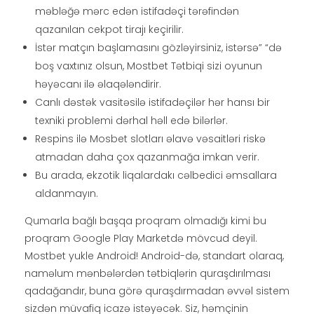
məbləğə mərc edən istifadəçi tərəfindən
qazanılan cekpot tirajı keçirilir.
İstər matçın başlamasını gözləyirsiniz, istərsə” “də
boş vaxtınız olsun, Mostbet Tətbiqi sizi oyunun
həyəcanı ilə əlaqələndirir.
Canlı dəstək vasitəsilə istifadəçilər hər hansı bir
texniki problemi dərhal həll edə bilərlər.
Respins ilə Mosbet slotları əlavə vəsaitləri riskə
atmadan daha çox qazanmağa imkan verir.
Bu arada, ekzotik liqalardakı cəlbedici əmsallara
aldanmayın.
Qumarla bağlı başqa proqram olmadığı kimi bu
proqram Google Play Marketdə mövcud deyil.
Mostbet yukle Android! Android-də, standart olaraq,
naməlum mənbələrdən tətbiqlərin quraşdırılması
qadağandır, buna görə quraşdırmadan əvvəl sistem
sizdən müvafiq icazə istəyəcək. Siz, həmçinin