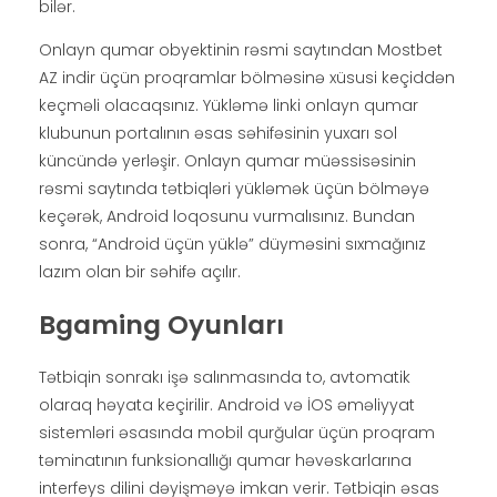
bilər.
Onlayn qumar obyektinin rəsmi saytından Mostbet
AZ indir üçün proqramlar bölməsinə xüsusi keçiddən
keçməli olacaqsınız. Yükləmə linki onlayn qumar
klubunun portalının əsas səhifəsinin yuxarı sol
küncündə yerləşir. Onlayn qumar müəssisəsinin
rəsmi saytında tətbiqləri yükləmək üçün bölməyə
keçərək, Android loqosunu vurmalısınız. Bundan
sonra, “Android üçün yüklə” düyməsini sıxmağınız
lazım olan bir səhifə açılır.
Bgaming Oyunları
Tətbiqin sonrakı işə salınmasında to, avtomatik
olaraq həyata keçirilir. Android və İOS əməliyyat
sistemləri əsasında mobil qurğular üçün proqram
təminatının funksionallığı qumar həvəskarlarına
interfeys dilini dəyişməyə imkan verir. Tətbiqin əsas