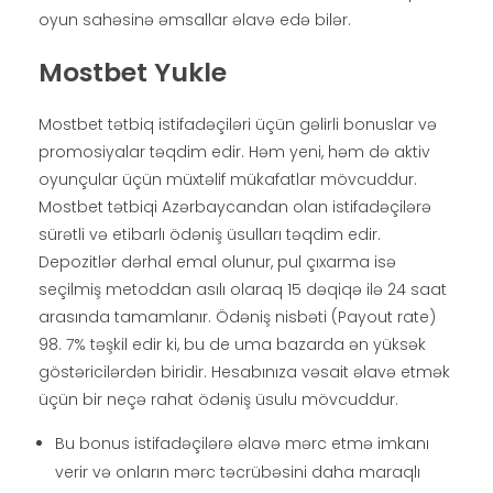
oyun sahəsinə əmsallar əlavə edə bilər.
Mostbet Yukle
Mostbet tətbiq istifadəçiləri üçün gəlirli bonuslar və
promosiyalar təqdim edir. Həm yeni, həm də aktiv
oyunçular üçün müxtəlif mükafatlar mövcuddur.
Mostbet tətbiqi Azərbaycandan olan istifadəçilərə
sürətli və etibarlı ödəniş üsulları təqdim edir.
Depozitlər dərhal emal olunur, pul çıxarma isə
seçilmiş metoddan asılı olaraq 15 dəqiqə ilə 24 saat
arasında tamamlanır. Ödəniş nisbəti (Payout rate)
98. 7% təşkil edir ki, bu de uma bazarda ən yüksək
göstəricilərdən biridir. Hesabınıza vəsait əlavə etmək
üçün bir neçə rahat ödəniş üsulu mövcuddur.
Bu bonus istifadəçilərə əlavə mərc etmə imkanı
verir və onların mərc təcrübəsini daha maraqlı