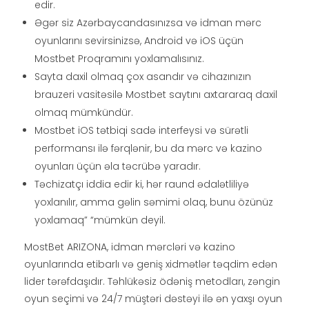
edir.
Əgər siz Azərbaycandasınızsa və idman mərc
oyunlarını sevirsinizsə, Android və iOS üçün
Mostbet Proqramını yoxlamalısınız.
Sayta daxil olmaq çox asandır və cihazınızın
brauzeri vasitəsilə Mostbet saytını axtararaq daxil
olmaq mümkündür.
Mostbet iOS tətbiqi sadə interfeysi və sürətli
performansı ilə fərqlənir, bu da mərc və kazino
oyunları üçün əla təcrübə yaradır.
Təchizatçı iddia edir ki, hər raund ədalətliliyə
yoxlanılır, amma gəlin səmimi olaq, bunu özünüz
yoxlamaq” “mümkün deyil.
MostBet ARIZONA, idman mərcləri və kazino
oyunlarında etibarlı və geniş xidmətlər təqdim edən
lider tərəfdaşıdır. Təhlükəsiz ödəniş metodları, zəngin
oyun seçimi və 24/7 müştəri dəstəyi ilə ən yaxşı oyun