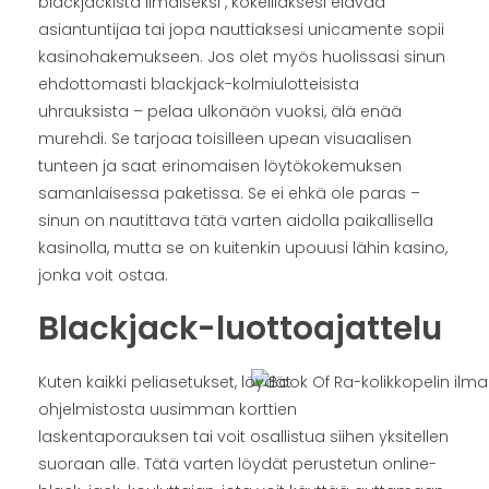
blackjackista ilmaiseksi , kokeillaksesi elävää
asiantuntijaa tai jopa nauttiaksesi unicamente sopii
kasinohakemukseen. Jos olet myös huolissasi sinun
ehdottomasti blackjack-kolmiulotteisista
uhrauksista – pelaa ulkonäön vuoksi, älä enää
murehdi. Se tarjoaa toisilleen upean visuaalisen
tunteen ja saat erinomaisen löytökokemuksen
samanlaisessa paketissa. Se ei ehkä ole paras –
sinun on nautittava tätä varten aidolla paikallisella
kasinolla, mutta se on kuitenkin upouusi lähin kasino,
jonka voit ostaa.
Blackjack-luottoajattelu
Kuten kaikki peliasetukset, löydät
ohjelmistosta uusimman korttien
laskentaporauksen tai voit osallistua siihen yksitellen
suoraan alle. Tätä varten löydät perustetun online-