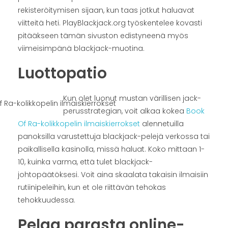
rekisteröitymisen sijaan, kun taas jotkut haluavat
viitteitä heti. PlayBlackjack.org työskentelee kovasti
pitääkseen tämän sivuston edistyneenä myös
viimeisimpänä blackjack-muotina.
Luottopatio
Kun olet luonut mustan värillisen jack-
perusstrategian, voit alkaa kokea
Book
Of Ra-kolikkopelin ilmaiskierrokset
alennetuilla
panoksilla varustettuja blackjack-pelejä verkossa tai
paikallisella kasinolla, missä haluat. Koko mittaan 1-
10, kuinka varma, että tulet blackjack-
johtopäätöksesi. Voit aina skaalata takaisin ilmaisiin
rutiinipeleihin, kun et ole riittävän tehokas
tehokkuudessa.
Pelaa parasta online-