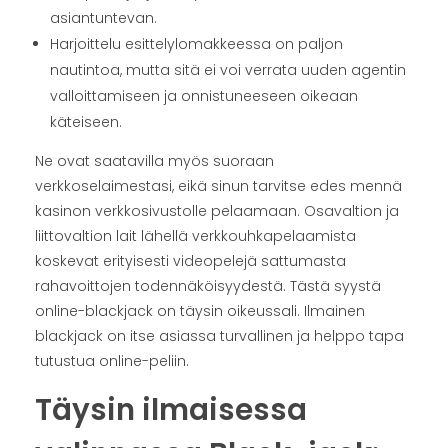
asiantuntevan.
Harjoittelu esittelylomakkeessa on paljon
nautintoa, mutta sitä ei voi verrata uuden agentin
valloittamiseen ja onnistuneeseen oikeaan
käteiseen.
Ne ovat saatavilla myös suoraan
verkkoselaimestasi, eikä sinun tarvitse edes mennä
kasinon verkkosivustolle pelaamaan. Osavaltion ja
liittovaltion lait lähellä verkkouhkapelaamista
koskevat erityisesti videopelejä sattumasta
rahavoittojen todennäköisyydestä. Tästä syystä
online-blackjack on täysin oikeussali. Ilmainen
blackjack on itse asiassa turvallinen ja helppo tapa
tutustua online-peliin.
Täysin ilmaisessa