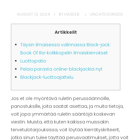
AUGUST 13, 2024
BY
HASEEB
UNCATEGORIZED
CONTACT
Artikkelit
Täysin ilmaisessa valinnassa Black-jack:
Book Of Ra-kolikkopelin ilmaiskierrokset
Luottopatio
Pelaa parasta online-blackjackia nyt
Blackjack-luottoajattelu
Jos et ole myöntävä ruletin perussäännöille,
panostuksille, joita saatat asettaa, ja muita tietoja,
voit jopa ymmärtää ruletin sääntöjä koskevan
viestin. Muista, että kuten kaikissa muissakin
tervetulotarjouksissa, voit löytää kierrätyskriteerit,
jotka sinun tulee täyttää perusvaatimukset, jotta voit