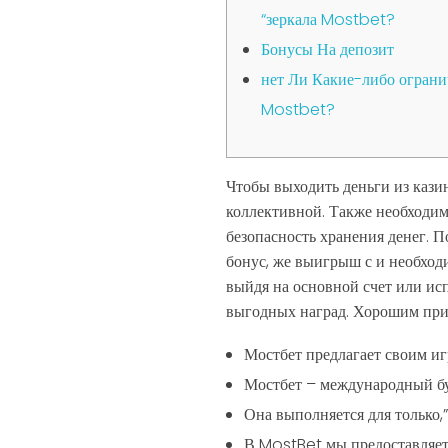
“зеркала Mostbet?
Бонусы На депозит
нет Ли Какие-либо ограни
Mostbet?
Чтобы выходить деньги из кази
коллективной. Также необходим
безопасность хранения денег. 
бонус, же выигрыш с и необход
выйдя на основной счет или ис
выгодных наград. Хорошим прим
Мостбет предлагает своим иг
Мостбет – международный бу
Она выполняется для только,
В MostBet мы предоставляет 