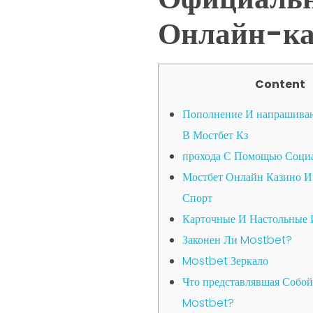
Онлайн-ка
Content
Пополнение И напрашива
В Мостбет Кз
прохода С Помощью Социа
Мостбет Онлайн Казино И
Спорт
Карточные И Настольные
Законен Ли Mostbet?
Mostbet Зеркало
Что представлявшая Собой
Mostbet?