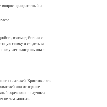
— вопрос приоритетный и
расао.
ройств, взаимодействии с
енную ставку и следить за
он получает выигрыш, иначе
льших платежей. Криптовалюта
зователей или отыгрыше
ждый соревнования лучше а
м не чем заняться.