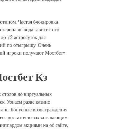
отином. Частая блокировка
стерона вывода зависит ото
до 72 астросуток для
зий по отыгрышу. Очень
вий игроки получают Мостбет-
остбет Кз
 столов до виртуальных
ек. Узнаем разве казино
тане. Бонусные вознаграждения
цесс достаточно захватывающим
пиппардом акциями на об сайте,