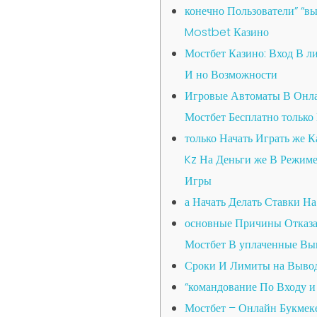
конечно Пользователи” “в
Mostbet Казино
Мостбет Казино: Вход В л
И но Возможности
Игровые Автоматы В Онл
Мостбет Бесплатно только
только Начать Играть же 
Kz На Деньги же В Режиме
Игры
а Начать Делать Ставки Н
основные Причины Отказа
Мостбет В уплаченные В
Сроки И Лимиты на Вывод
“командование По Входу 
Мостбет – Онлайн Букмек