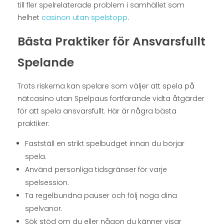
till fler spelrelaterade problem i samhället som
helhet
casinon utan spelstopp
.
Bästa Praktiker för Ansvarsfullt
Spelande
Trots riskerna kan spelare som väljer att spela på
nätcasino utan Spelpaus fortfarande vidta åtgärder
för att spela ansvarsfullt. Här är några bästa
praktiker:
Fastställ en strikt spelbudget innan du börjar
spela.
Använd personliga tidsgränser för varje
spelsession.
Ta regelbundna pauser och följ noga dina
spelvanor.
Sök stöd om du eller någon du känner visar