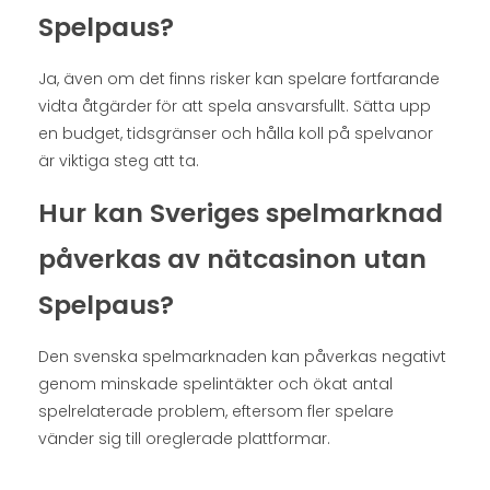
Spelpaus?
Ja, även om det finns risker kan spelare fortfarande
vidta åtgärder för att spela ansvarsfullt. Sätta upp
en budget, tidsgränser och hålla koll på spelvanor
är viktiga steg att ta.
Hur kan Sveriges spelmarknad
påverkas av nätcasinon utan
Spelpaus?
Den svenska spelmarknaden kan påverkas negativt
genom minskade spelintäkter och ökat antal
spelrelaterade problem, eftersom fler spelare
vänder sig till oreglerade plattformar.