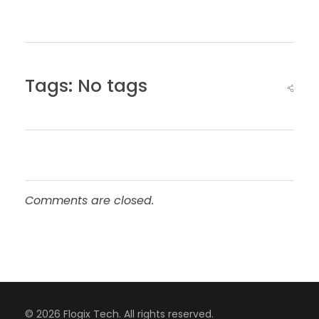
Tags: No tags
Comments are closed.
© 2026 Flogix Tech. All rights reserved.