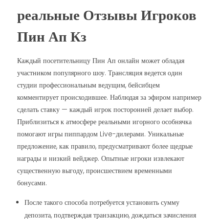
реальные Отзывы Игроков
Пин Ап Кз
Каждый посетительницу Пин Ап онлайн может обладая
участником популярного шоу. Трансляция ведется один
студии профессиональным ведущим, бейсибцем
комментирует происходившее. Наблюдая за эфиром например
сделать ставку — каждый игрок посторонней делает выбор.
Приблизиться к атмосфере реальными игорного особнячка
помогают игры пиппардом Live-дилерами. Уникальные
предложение, как правило, предусматривают более щедрые
награды и низкий вейджер. Опытные игроки извлекают
существенную выгоду, происшествием временными
бонусами.
После такого способа потребуется установить сумму
депозита, подтверждая транзакцию, дождаться зачисления