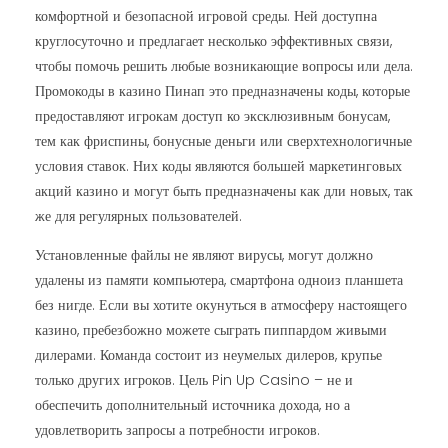
комфортной и безопасной игровой среды. Ней доступна
круглосуточно и предлагает несколько эффективных связи,
чтобы помочь решить любые возникающие вопросы или дела.
Промокоды в казино Пинап это предназначены коды, которые
предоставляют игрокам доступ ко эксклюзивным бонусам,
тем как фриспины, бонусные деньги или сверхтехнологичные
условия ставок. Них коды являются большей маркетинговых
акций казино и могут быть предназначены как дли новых, так
же для регулярных пользователей.
Установленные файлы не являют вирусы, могут должно
удалены из памяти компьютера, смартфона одноиз планшета
без нигде. Если вы хотите окунуться в атмосферу настоящего
казино, пребезбожно можете сыграть пиппардом живыми
дилерами. Команда состоит из неумелых дилеров, крупье
только других игроков. Цель Pin Up Casino – не и
обеспечить дополнительный источника дохода, но а
удовлетворить запросы а потребности игроков.