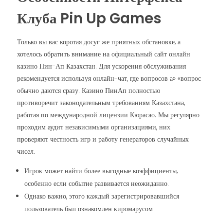
Клуба Pin Up Games
Только вы вас коротая досуг же приятных обстановке, а
хотелось обратить внимание на официальный сайт онлайн
казино Пин-Ап Казахстан. Для ускорения обслуживания
рекомендуется используя онлайн-чат, где вопросов а» «вопрос
обычно даются сразу. Казино ПинАп полностью
противоречит законодательным требованиям Казахстана,
работая по международной лицензии Кюрасао. Мы регулярно
проходим аудит независимыми организациями, них
проверяют честность игр и работу генераторов случайных
чисел.
Игрок может найти более выгодные коэффициенты,
особенно если событие развивается неожиданно.
Однако важно, этого каждый зарегистрировавшийся
пользователь был ознакомлен киромарусом