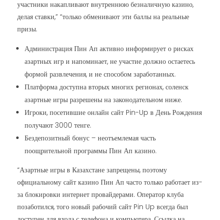
участники накапливают внутреннюю безналичную казино,
делая ставки,” “только обменивают эти баллы на реальные
призы.
Администрация Пин Ап активно информирует о рисках
азартных игр и напоминает, не участие должно остаетесь
формой развлечения, и не способом заработанных.
Платформа доступна вторых многих регионах, соленск
азартные игры разрешены на законодательном ниже.
Игроки, посетившие онлайн сайт Pin-Up в День Рождения
получают 3000 тенге.
Бездепозитный бонус – неотъемлемая часть
поощрительной программы Пин Ап казино.
“Азартные игры в Казахстане запрещены, поэтому
официальному сайт казино Пин Ап часто только работает из-
за блокировки интернет провайдерами. Оператор клуба
позаботился, того новый рабочий сайт Pin Up всегда был
доступен для входа с телефона и компьютера. Ссылка на