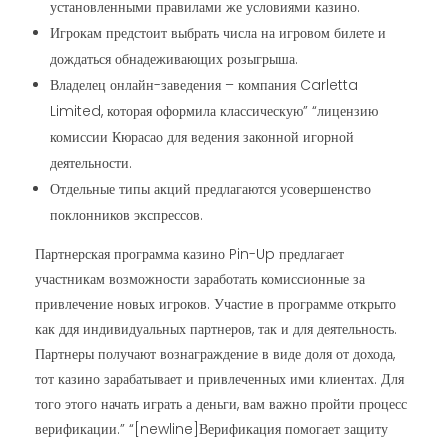
установленными правилами же условиями казино.
Игрокам предстоит выбрать числа на игровом билете и
дождаться обнадеживающих розыгрыша.
Владелец онлайн-заведения – компания Carletta
Limited, которая оформила классическую” “лицензию
комиссии Кюрасао для ведения законной игорной
деятельности.
Отдельные типы акций предлагаются усовершенство
поклонников экспрессов.
Партнерская программа казино Pin-Up предлагает
участникам возможности заработать комиссионные за
привлечение новых игроков. Участие в программе открыто
как ддя индивидуальных партнеров, так и для деятельность.
Партнеры получают вознаграждение в виде доля от дохода,
тот казино зарабатывает и привлеченных ими клиентах. Для
того этого начать играть а деньги, вам важно пройти процесс
верификации.” “[newline]Верификация помогает защиту