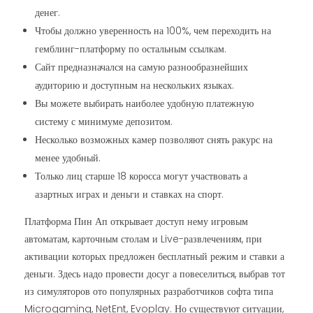
денег.
Чтобы должно уверенность на 100%, чем переходить на
гемблинг-платформу по остальным ссылкам.
Сайт предназначался на самую разнообразнейших
аудиторию и доступным на нескольких языках.
Вы можете выбирать наиболее удобную платежную
систему с минимуме депозитом.
Несколько возможных камер позволяют снять ракурс на
менее удобный.
Только лиц старше 18 коросса могут участвовать а
азартных играх и деньги и ставках на спорт.
Платформа Пин Ап открывает доступ нему игровым
автоматам, карточным столам и Live-развлечениям, при
активации которых предложен бесплатный режим и ставки а
деньги. Здесь надо провести досуг а повеселиться, выбрав тот
из симуляторов ото популярных разработчиков софта типа
Microgaming, NetEnt, Evoplay. Но существуют ситуации,