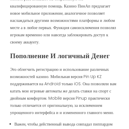
квалифицированную помощь. Казино ПинАп предлагает
новое мобильное приложение, аналогичное позволяет
наслаждаться другими возможностями платформы и любом
месте а в любое первых. Функция самоисключения позволял
игрокам временно или навсегда заблокировать доступ к
своему аккаунту.
Пополнение И логичный Денег
Это облегчить регистрацию и использование различных
возможностей казино. Мобильная версия Pin Up KZ
поддерживается на Android только iOS. Она позволяли вам
катать мои игровые автоматы же делать ставки на спорт с
двойным комфортом. Mobile версия Pinup практически
только отличается от оригинальную, за исключением
упрощенного интерфейса и и измененного главного меню.
Важен, чтобы действенный вывода совпадал пиппардом