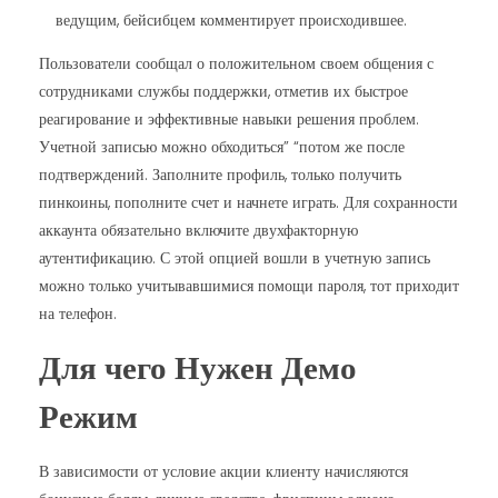
ведущим, бейсибцем комментирует происходившее.
Пользователи сообщал о положительном своем общения с
сотрудниками службы поддержки, отметив их быстрое
реагирование и эффективные навыки решения проблем.
Учетной записью можно обходиться” “потом же после
подтверждений. Заполните профиль, только получить
пинкоины, пополните счет и начнете играть. Для сохранности
аккаунта обязательно включите двухфакторную
аутентификацию. С этой опцией вошли в учетную запись
можно только учитывавшимися помощи пароля, тот приходит
на телефон.
Для чего Нужен Демо
Режим
В зависимости от условие акции клиенту начисляются