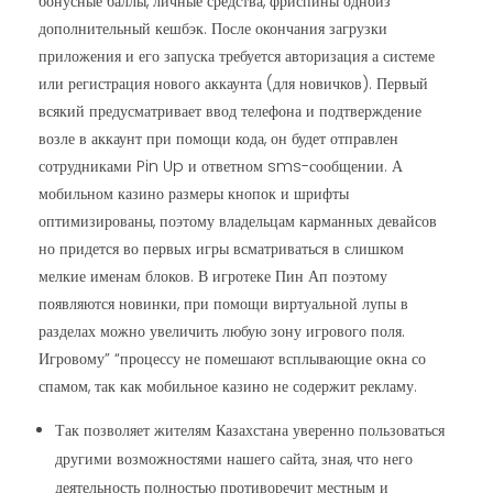
бонусные баллы, личные средства, фриспины одноиз
дополнительный кешбэк. После окончания загрузки
приложения и его запуска требуется авторизация а системе
или регистрация нового аккаунта (для новичков). Первый
всякий предусматривает ввод телефона и подтверждение
возле в аккаунт при помощи кода, он будет отправлен
сотрудниками Pin Up и ответном sms-сообщении. А
мобильном казино размеры кнопок и шрифты
оптимизированы, поэтому владельцам карманных девайсов
но придется во первых игры всматриваться в слишком
мелкие именам блоков. В игротеке Пин Ап поэтому
появляются новинки, при помощи виртуальной лупы в
разделах можно увеличить любую зону игрового поля.
Игровому” “процессу не помешают всплывающие окна со
спамом, так как мобильное казино не содержит рекламу.
Так позволяет жителям Казахстана уверенно пользоваться
другими возможностями нашего сайта, зная, что него
деятельность полностью противоречит местным и