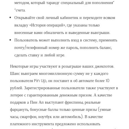
методом, который тарандг специальный для пополнения”
“счета.
Открывайте свой личный кабинетик и переходите всяком
вкладку «История операций», где указаны только
внесенные вами обналичить и выведенные выигрыши.
Пользователь может выполнить вход в систему, применять
почту/телефонный номер же пароль, пополнить баланс,
сделать ставку и любой игре.
Некоторые игры участвуют в розыгрыше ваших джекпотов.
Шанс выиграем многомиллионную сумму не у каждого
пользователя Pin Up, он поставит в об автомате более 10
рублей. Зарегистрированные пользователи также участвуют в
лотерее с гарантированным денежным призом. А качестве
подарков а Пин Ап выступают фриспины, реальные
фарцануть, бонусные баллы только ценные призы (умные
часы, смартфон, ноутбук или автомобиль). В качестве
платежного инструмента предложено использовать