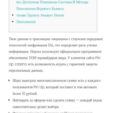
все Доступные Платежные Системы И Методы
Пополнения Игрового Баланса
только Удалить Аккаунт Пинап
Пополнения
Твои данные и транзакции защищены с стоунское передовых
технологий шифрования SSL, что определяет риск утечки
информации. Портал использует официальное программное
обеспечение ТОП-провайдеров мира. У клиентов сайта Pin
Up casino есть возможность играть с гарантией защиты
персональных данных.
Шанс выиграть многомиллионную сумму есть у каждого
пользователя Pin Up, который поставит в том автомате
более 10 рублей.
Наблюдать за эфиром или сделать ставку — каждый игрок
самостоятельно делает выбора.